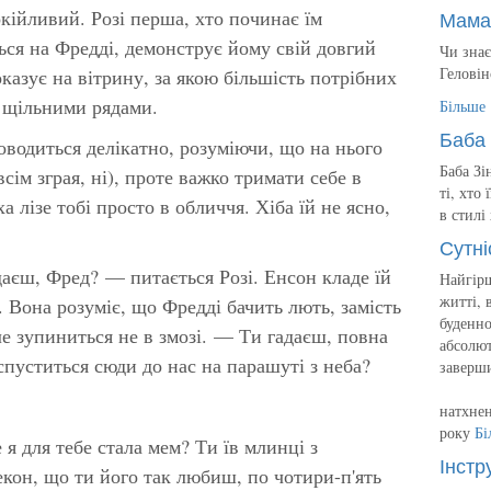
окійливий. Розі перша, хто починає їм
Мама
ься на Фредді, демонструє йому свій довгий
Чи знає
Геловін
казує на вітрину, за якою більшість потрібних
х щільними рядами.
Більше
Баба 
оводиться делікатно, розуміючи, що на нього
Баба Зі
сім зграя, ні), проте важко тримати себе в
ті, хто
а лізе тобі просто в обличчя. Хіба їй не ясно,
в стилі
Сутні
даєш, Фред? — питається Розі. Енсон кладе їй
Найгірш
житті, 
є. Вона розуміє, що Фредді бачить лють, замість
буденно
але зупиниться не в змозі. — Ти гадаєш, повна
абсолют
спуститься сюди до нас на парашуті з неба?
заверш
натхнен
року
Бі
 я для тебе стала мем? Ти їв млинці з
Інстр
кон, що ти його так любиш, по чотири-п'ять