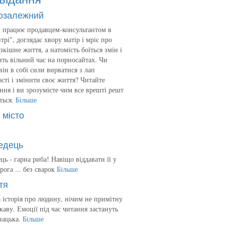
озалежний
 працює продавцем-консультантом в
трі", доглядає хвору матір і мріє про
зкішне життя, а натомість боїться змін і
ть вільний час на порносайтах. Чи
він в собі сили вирватися з лап
сті і змінити своє життя? Читайте
ння і ви зрозумієте чим все врешті решт
ться.
Більше
 місто
едець
ць - гарна риба! Навіщо віддавати її у
рога ... без сварок
Більше
тя
 історія про людину, нічим не примітну
ікаву. Емоції під час читання застануть
нацька.
Більше