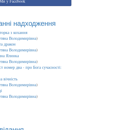
Ми у Facebook
анні надходження
торка з кохання
етяна Володимирівна
)
та дракон
етяна Володимирівна
)
чна Ялинка
етяна Володимирівна
)
т номер два - про Бога сучасності:
а вічність
етяна Володимирівна
)
і
етяна Володимирівна
)
відання