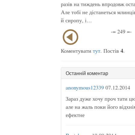
разів на тиждень впродовж оста
Але тобі не дістанеться млинц
й
сиропу,
і…
-= 249 =-
4
Коментувати
тут
. Постів
.
Останній коментар
anonymous12339
07.12.2014
Зараз дуже хочу проч тати ц
але на жаль поки його відхн
ефектне