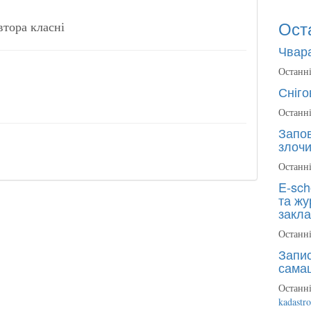
Ост
втора класні
Чвара
Останні
Сніго
Останні
Запов
злочи
Останні
E-sch
та жу
закла
Останні
Запис
сама
Останні
kadastr