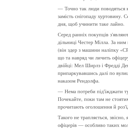
— Точно так люди поводяться 
замість снігопаду хуртовину. С
дня, щоб учинити таке лайно.
Серед ранніх покупців з'являют
дільниці Честер Мілла. За ним
(він здер з машини наліпку 
що та навряд чи личить офіцер
двійці: Мел Ширлз і Фредді Де
припаркувавшись далі по вулиці
наказом Рендолфа.
— Нема потреби під'їжджати ту
Почекайте, поки там не стояти
прочитають оголошення й роз'ї
Такого не трапляється, звісно,
офіцерів — особливо таких мол