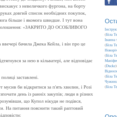
вискакує з невеличкого фургона, на борту
її руках довгий список необхідних покупок,
Ост
ога більше і якомога швидше. І тут вона
й оголошення: «ЗАКРИТО ДО ОСОБЛИВОГО
Інструк
(
Біла Т
Іванна 
ввечері бачила Джека Кейла, і він про це
(
Біла Т
Новорі
(
Біла Т
дтягнувся за нею в кільватері, але відповідає
Маніфес
(
Ducke
)
Відносн
(
Біла Т
 полиці заставлені.
Чужинц
 мусив би відкритися за п'ять хвилин, і Розі
(
Біла Т
зпочати день із ранніх закупів; люди в різних
зрозумівши, що Купол нікуди не подівся,
си. На питання пояснити такий раптовий
Опо
відповісти: