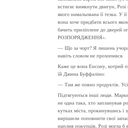
встигає вимкнути двигун, Розі 
якого намальована її тезка. У 
вона хоче придбати всього яком
бачить приліплене до двере
РОЗПОРЯДЖЕННЯ».
— Що за чорт? Я лишень учора 
навіть словом не прохопився.
Каже це вона Енсону, котрий пі
їй Джина Буффаліно:
— Там же повно продуктів. Усі
Підтягуються інші люди. Маркет
не одна така, хто запланував ро
кутках міста, прокинувшись і 
вирішили поповнити свої запа
наплив покупців, Розі могла б 