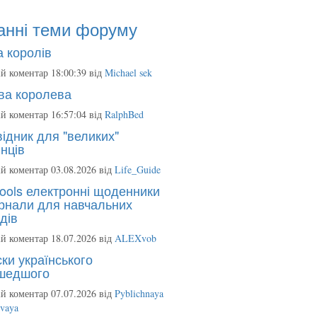
анні теми форуму
 королів
й коментар 18:00:39 від
Michael sek
ва королева
й коментар 16:57:04 від
RalphBed
ідник для "великих"
нців
й коментар 03.08.2026 від
Life_Guide
ools електронні щоденники
рнали для навчальних
дів
й коментар 18.07.2026 від
ALEXvob
ки українського
шедшого
й коментар 07.07.2026 від
Pyblichnaya
ovaya