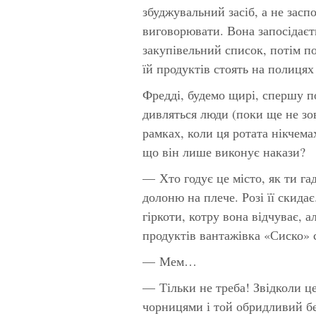
збуджувальний засіб, а не засп
виговорювати. Вона запосідаєт
закупівельний список, потім по
їй продуктів стоять на полиця
Фредді, будемо щирі, спершу п
дивляться люди (поки ще не зов
рамках, коли ця ротата нікчемах
що він лише виконує накази?
— Хто годує це місто, як ти га
долоню на плече. Розі її скида
гіркоти, котру вона відчуває, 
продуктів вантажівка «Сиско» 
— Мем…
— Тільки не треба! Звідколи це
чорницями і той обридливий бе