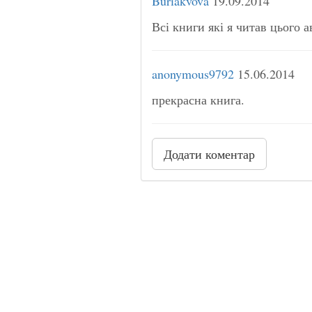
Buriakvova
19.09.2014
Всі книги які я читав цього а
anonymous9792
15.06.2014
прекрасна книга.
Додати коментар