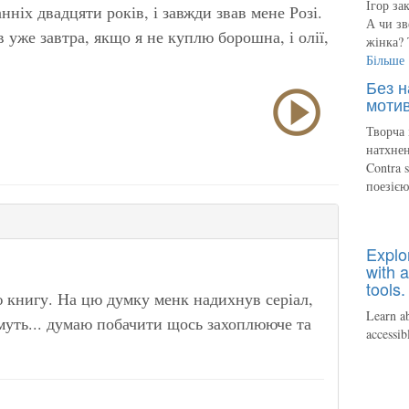
Ігор за
нніх двадцяти років, і завжди звав мене Розі.
А чи зв
ів уже завтра, якщо я не куплю
борошна,
і
олії,
жінка? 
Більше
Без н
мотив
Творча 
натхнен
Contra 
поезіє
Explo
with a
tools.
ю книгу. На цю думку менк надихнув серіал,
Learn ab
імуть... думаю побачити щось захоплююче та
accessib