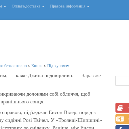
ем
Оплата/доставка
Правова інформація
ою безкоштовно
>
Книги
>
Під куполом
им, — каже Джина недовірливо. — Зараз же
рикриваючи долонями собі обличчя, щоб
 вранішнього сонця.
ю справою, під'їжджає Енсон Вілер, поряд з
у сидінні Розі Твічел. У «Троянді-Шипшині»
підготовку до сніданку. Раніше, ніж Енсон