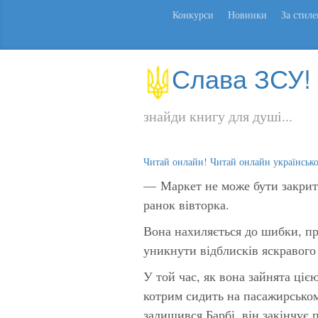
Конкурси
Новинки
За стил
Слава ЗСУ!
знайди книгу для душі...
Читай онлайн! Читай онлайн українськ
— Маркет не може бути закрит
ранок вівторка.
Вона нахиляється до шибки, п
уникнути відблисків яскравого
У той час, як вона зайнята ціє
котрим сидить на пасажирськом
залишився Барбі, він закінчує 