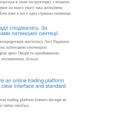
кохується в свою інструкторку з кохання.
ерне на нього увагу така досвідчена
Тим паче в неї є одна страшна таємниця
адії сподіватись. За
ами латинської синтеції.
інтерпретація життєпису Лесі Українки
на латинською сентенцією
spem spero Овідія та однойменною
ю письменниці.
Більше
re an online trading platform
 clear interface and standard
out trading platform features through an
le online interface.