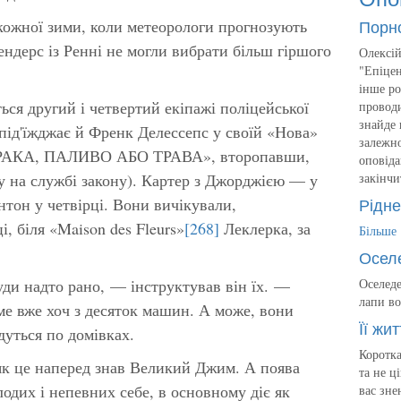
Порн
кожної зими, коли метеорологи прогнозують
ендерс із Ренні не могли вибрати більш гіршого
Олексій
"Епіцен
інше ро
ься другий і четвертий екіпажі поліцейської
проводи
знайде 
 під'їжджає й Френк Делессепс у своїй «Нова»
залежно
«СРАКА, ПАЛИВО АБО ТРАВА», второпавши,
оповіда
у на службі закону). Картер з Джорджією — у
закінчи
Рідне
нтон у четвірці. Вони вичікували,
, біля «Maison des Fleurs»
[268]
Леклерка, за
Більше
Осел
ди надто рано, — інструктував він їх. —
Оселеде
лапи во
ме вже хоч з десяток машин. А може, вони
Її жит
дуться по домівках.
Коротка
 як це наперед знав Великий Джим. А поява
та не ц
одих і непевних себе, в основному діє як
вас зне