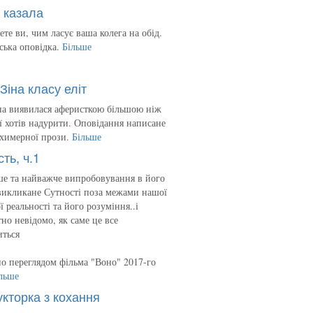
 казала
ете ви, чим ласує ваша колега на обід.
ська оповідка.
Більше
Зіна класу еліт
на виявилася аферисткою більшою ніж
 її хотів надурити. Оповідання написане
 химерної прози.
Більше
сть, ч.1
е та найважче випробовування в його
викликане Сутності поза межами нашої
ї реальності та його розуміння..і
но невідомо, як саме це все
иться
о переглядом фільма "Воно" 2017-го
льше
укторка з кохання