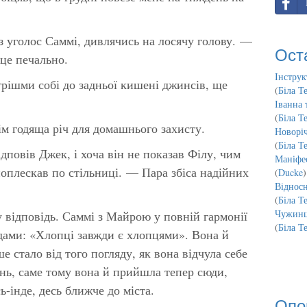
 уголос Саммі, дивлячись на лосячу голову. —
Ост
 це печально.
Інструк
 грішми собі до задньої кишені джинсів, ще
(
Біла Т
Іванна 
(
Біла Т
ім годяща річ для домашнього захисту.
Новорі
(
Біла Т
повів Джек, і хоча він не показав Філу, чим
Маніфес
поплескав по стільниці. — Пара збіса надійних
(
Ducke
)
Відносн
(
Біла Т
Чужинц
у відповідь. Саммі з Майрою у повній гармонії
(
Біла Т
дами:
«Хлопці завжди є хлопцями».
Вона й
ше стало від того погляду, як вона відчула себе
онь, саме тому вона й прийшла тепер сюди,
ь-інде, десь ближче до міста.
Опо