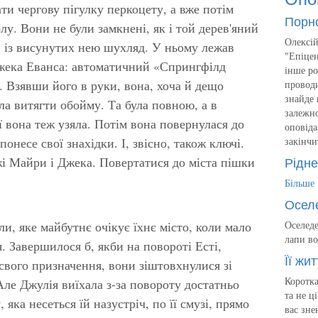
ти чергову пігулку перкоцету, а вже потім
Порн
у. Вони не були замкнені, як і той дерев'яний
Олексій
 із висунутих нею шухляд. У ньому лежав
"Епіцен
Джека Еванса: автоматичний «Спрингфілд
інше ро
. Взявши його в руки, вона, хоча й дещо
проводи
знайде 
ла витягти обойму. Та була повною, а в
залежно
ї вона теж узяла. Потім вона повернулася до
оповіда
онесе свої знахідки. І, звісно, також ключі.
закінчи
Рідне
жі Майри і Джека. Повертатися до міста пішки
Більше
Осел
ли, яке майбутнє очікує їхнє місто, коли мало
Оселеде
лапи во
. Завершилося б, якби на повороті Есті,
Її жит
свого призначення, вони зіштовхнулися зі
Коротка
ле Джулія виїхала з-за повороту достатньо
та не ц
яка несеться їй назустріч, по її смузі, прямо
вас зне