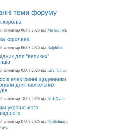
анні теми форуму
 королів
й коментар 06.08.2026 від
Michael sek
ва королева
й коментар 06.08.2026 від
RalphBed
ідник для "великих"
нців
й коментар 03.08.2026 від
Life_Guide
ools електронні щоденники
рнали для навчальних
дів
й коментар 18.07.2026 від
ALEXvob
ки українського
шедшого
й коментар 07.07.2026 від
Pyblichnaya
ovaya