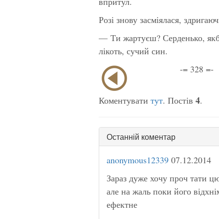
впритул.
Розі знову засміялася, здригаюч
— Ти жартуєш? Серденько, якби 
лікоть, сучий син.
-= 328 =-
4
Коментувати
тут
. Постів
.
Останній коментар
anonymous12339
07.12.2014
Зараз дуже хочу проч тати ц
але на жаль поки його відхн
ефектне