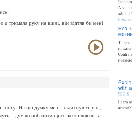
Ігор за
А чи зв
ись:
жінка? 
Більше
я тримала руку на вікні, він відтяв би мені
Без н
мотив
Творча 
натхнен
Contra 
поезіє
Explo
with a
tools.
Learn ab
ю книгу. На цю думку менк надихнув серіал,
accessib
імуть... думаю побачити щось захоплююче та