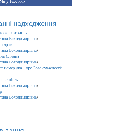
Ми у Facebook
анні надходження
торка з кохання
етяна Володимирівна
)
та дракон
етяна Володимирівна
)
чна Ялинка
етяна Володимирівна
)
т номер два - про Бога сучасності:
а вічність
етяна Володимирівна
)
і
етяна Володимирівна
)
відання