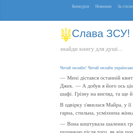
Конкурси
Новинки
За стил
Слава ЗСУ!
знайди книгу для душі...
Читай онлайн! Читай онлайн українськ
— Мені дістався останній квит
Джек. — А добув я його ось ц
шафі. Грізну на вигляд, та ще 
В одвірку з'явилася Майра, у ї
гарна, стильна, усміхнена жінк
— Вона коштувала шалених гро
рушницю після того, як він поо