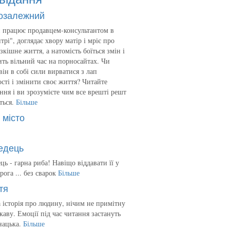
озалежний
 працює продавцем-консультантом в
трі", доглядає хвору матір і мріє про
зкішне життя, а натомість боїться змін і
ть вільний час на порносайтах. Чи
він в собі сили вирватися з лап
сті і змінити своє життя? Читайте
ння і ви зрозумієте чим все врешті решт
ться.
Більше
 місто
едець
ць - гарна риба! Навіщо віддавати її у
рога ... без сварок
Більше
тя
 історія про людину, нічим не примітну
ікаву. Емоції під час читання застануть
нацька.
Більше