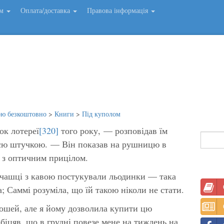
ем
Оплата/доставка
Правова інформація
ою безкоштовно
>
Книги
>
Під куполом
ок лотереї
[320]
того року, — розповідав їм
ією штучкою. — Він показав на рушницю в
й з оптичним прицілом.
ї чашці з кавою постукували льодинки — така
а; Саммі розуміла, що їй такою ніколи не стати.
шей, але я йому дозволила купити цю
біцяв, що в грудні повезе мене на тиждень на