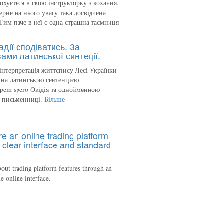
кохується в свою інструкторку з кохання.
ерне на нього увагу така досвідчена
Тим паче в неї є одна страшна таємниця
адії сподіватись. За
ами латинської синтеції.
інтерпретація життєпису Лесі Українки
на латинською сентенцією
spem spero Овідія та однойменною
ю письменниці.
Більше
re an online trading platform
 clear interface and standard
out trading platform features through an
le online interface.