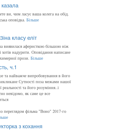
 казала
ете ви, чим ласує ваша колега на обід.
ська оповідка.
Більше
Зіна класу еліт
на виявилася аферисткою більшою ніж
 її хотів надурити. Оповідання написане
 химерної прози.
Більше
сть, ч.1
е та найважче випробовування в його
викликане Сутності поза межами нашої
ї реальності та його розуміння..і
но невідомо, як саме це все
иться
о переглядом фільма "Воно" 2017-го
льше
укторка з кохання