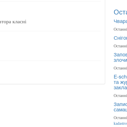
Ост
Чвара
втора класні
Останні
Сніго
Останні
Запов
злочи
Останні
E-sch
та жу
закла
Останні
Запис
сама
Останні
kadastr