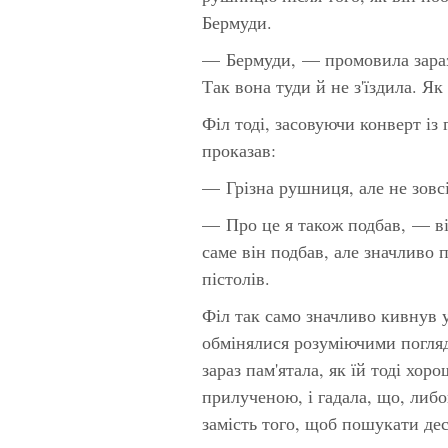
Бермуди.
— Бермуди, — промовила зараз
Так вона туди й не з'їздила. Як
Філ тоді, засовуючи конверт із
проказав:
— Грізна рушниця, але не зовс
— Про це я також подбав, — від
саме він подбав, але значливо 
пістолів.
Філ так само значливо кивнув 
обмінялися розуміючими погля
зараз пам'ятала, як їй тоді хоро
прилученою,
і гадала, що, либ
замість того, щоб пошукати дес