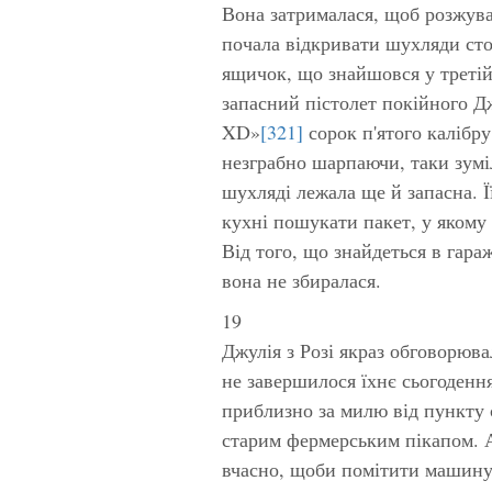
Вона затрималася, щоб розжува
почала відкривати шухляди стол
ящичок, що знайшовся у третій
запасний пістолет покійного 
XD»
[321]
сорок п'ятого калібру
незграбно шарпаючи, таки зумі
шухляді лежала ще й запасна. Ї
кухні пошукати пакет, у якому п
Від того, що знайдеться в гара
вона не збиралася.
19
Джулія з Розі якраз обговорюва
не завершилося їхнє сьогодення
приблизно за милю від пункту 
старим фермерським пікапом. А
вчасно, щоби помітити машину, 