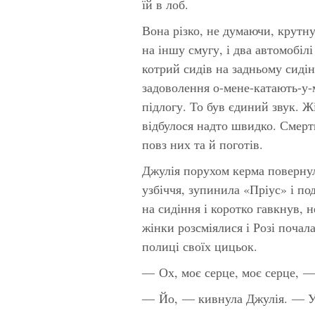
їй в лоб.
Вона різко, не думаючи, крутн
на іншу смугу, і два автомобіл
котрий сидів на задньому сидін
задоволення о-мене-катають-у-
підлогу. То був єдиний звук. Ж
відбулося надто швидко. Смерт
повз них та й поготів.
Джулія порухом керма повернула
узбіччя, зупинила «Пріус» і по
на сидіння і коротко гавкнув, 
жінки розсміялися і Розі почал
полиці своїх цицьок.
— Ох, моє серце, моє серце, —
— Йо, — кивнула Джулія. — У 