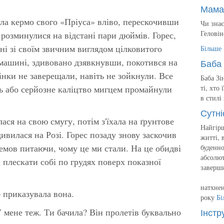
Мама
ула кермо свого «Пріуса» вліво, перескочивши
Чи знає
Геловін
і розминулися на відстані пари дюймів. Горес,
ні зі своїм звичним виглядом цілковитого
Більше
машині, здивовано дзявкнувши, покотився на
Баба 
інки не заверещали, навіть не зойкнули. Все
Баба Зі
ь або серйозне каліцтво мигцем промайнули
ті, хто
в стилі
Сутні
ся на свою смугу, потім з'їхала на ґрунтове
Найгірш
дивилася на Розі. Горес позаду знову заскочив
житті, 
немов питаючи, чому це ми стали. На це обидві
буденно
абсолют
а плескати собі по грудях поверх показної
заверш
натхнен
 приказувала вона.
року
Бі
Інстр
мене теж. Ти бачила? Він пролетів буквально