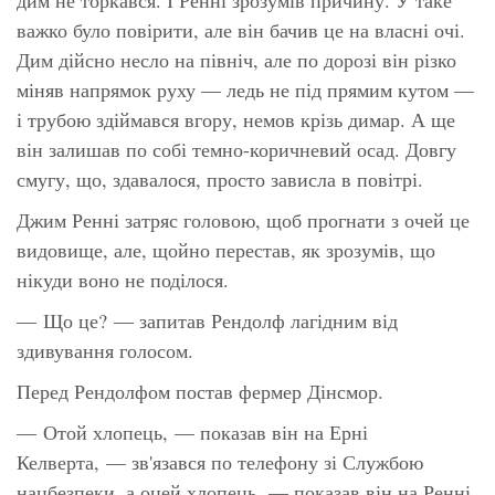
важко було повірити, але він бачив це на власні очі.
Дим
дійсно
несло на північ, але по дорозі він різко
міняв напрямок руху — ледь не під прямим кутом —
і трубою здіймався вгору, немов крізь димар. А ще
він залишав по собі темно-коричневий осад. Довгу
смугу, що, здавалося, просто зависла в повітрі.
Джим Ренні затряс головою, щоб прогнати з очей це
видовище, але, щойно перестав, як зрозумів, що
нікуди воно не поділося.
— Що це? — запитав Рендолф лагідним від
здивування голосом.
Перед Рендолфом постав фермер Дінсмор.
—
Отой
хлопець, — показав він на Ерні
Келверта, — зв'язався по телефону зі Службою
нацбезпеки, а
оцей
хлопець, — показав він на Ренні