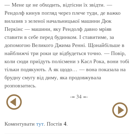
— Мене це не обходить, відтісни їх звідти. —
Рендолф кинув погляд через плече туди, де важко
вилазив з зеленої начальницької машини Дюк
Перкінс — машини, яку Рендолф давно мріяв
ставити в себе перед будинком. І ставитиме, за
допомогою Великого Джима Ренні. Щонайбільше в
найближчі три роки це відбудеться точно. — Повір,
коли сюди приїдуть полісмени з Касл Рока, вони тобі
тільки подякують. А як щодо… — вона показала на
брудну смугу від диму, яка продовжувала
розповзатись.
-= 34 =-
4
Коментувати
тут
. Постів
.