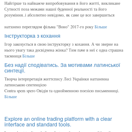
Найгірше та найважче випробовування в його житті, викликане
Сутності поза межами нашої буденної реальності та його
розуміння..і абсолютно невідомо, як саме це все завершиться
натхнено переглядом фільма "Воно" 2017-го року
Більше
Інструкторка з кохання
Ігор закохується в свою інструкторку з кохання. А чи зверне на
нього увагу така досвідчена жінка? Тим паче в неї є одна страшна
таємниця
Більше
Без надії сподіватись. За мотивами латинської
синтеції.
Творча інтерпретація життєпису Лесі Українки натхненна
латинською сентенцією
Contra spem spero Овідія та однойменною поезією письменниці.
Більше
Explore an online trading platform with a clear
interface and standard tools.