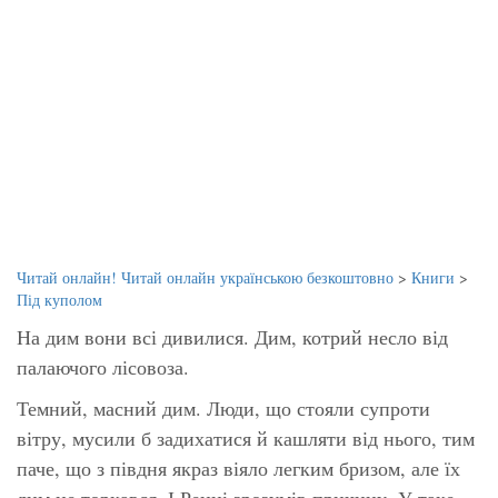
Читай онлайн! Читай онлайн українською безкоштовно
>
Книги
>
Під куполом
На дим вони всі дивилися. Дим, котрий несло від
палаючого лісовоза.
Темний, масний дим. Люди, що стояли супроти
вітру, мусили б задихатися й кашляти від нього, тим
паче, що з півдня якраз віяло легким бризом, але їх
дим не торкався. І Ренні зрозумів причину. У таке