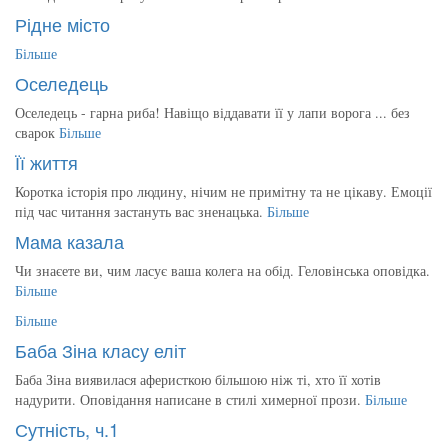
Рідне місто
Більше
Оселедець
Оселедець - гарна риба! Навіщо віддавати її у лапи ворога ... без
сварок
Більше
Її життя
Коротка історія про людину, нічим не примітну та не цікаву. Емоції
під час читання застануть вас зненацька.
Більше
Мама казала
Чи знаєете ви, чим ласує ваша колега на обід. Геловінська оповідка.
Більше
Більше
Баба Зіна класу еліт
Баба Зіна виявилася аферисткою більшою ніж ті, хто її хотів
надурити. Оповідання написане в стилі химерної прози.
Більше
Сутність, ч.1