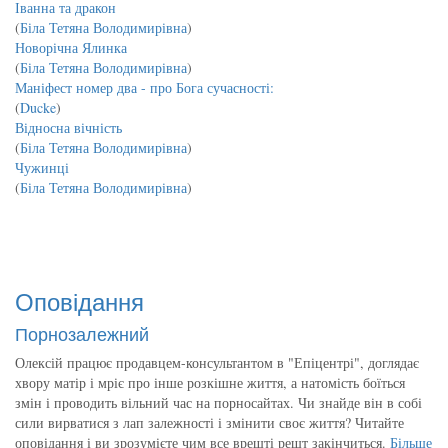
Іванна та дракон
(
Біла Тетяна Володимирівна
)
Новорічна Ялинка
(
Біла Тетяна Володимирівна
)
Маніфест номер два - про Бога сучасності:
(
Ducke
)
Відносна вічність
(
Біла Тетяна Володимирівна
)
Чужинці
(
Біла Тетяна Володимирівна
)
Оповідання
Порнозалежний
Олексій працює продавцем-консультантом в "Епіцентрі", доглядає
хвору матір і мріє про інше розкішне життя, а натомість боїться
змін і проводить вільний час на порносайтах. Чи знайде він в собі
сили вирватися з лап залежності і змінити своє життя? Читайте
оповідання і ви зрозумієте чим все врешті решт закінчиться.
Більше