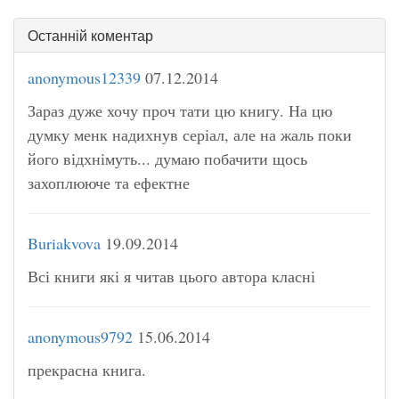
Останній коментар
anonymous12339
07.12.2014
Зараз дуже хочу проч тати цю книгу. На цю
думку менк надихнув серіал, але на жаль поки
його відхнімуть... думаю побачити щось
захоплююче та ефектне
Buriakvova
19.09.2014
Всі книги які я читав цього автора класні
anonymous9792
15.06.2014
прекрасна книга.