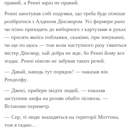
правий, а Ренні зараз не правий.
Ренні занотував собі подумки, що треба буде пізніше
розібратися з Алденом Дінсмором. Усі фермери рано
чи пізно приходять до виборного з картузами в руках
— просять якоїсь поблажки, скажімо, при зонуванні,
чи ще по щось — тож коли наступного разу з'явиться
містер Дінсмор, хай добра не жде, бо Ренні йому все
згадає. Ренні ніколи не забував таких речей.
— Давай, наводь тут порядок! — наказав він
Рендолфу.
— Джекі, прибери звідти людей, — показав
заступник шефа на роззяв обабіч лісовоза. —
Встанови периметр.
— Сер, ті люди знаходяться на території Моттона,
тож я гадаю…