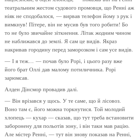
театральним жестом судового промовця, що Ренні аж
ніяк не сподобалося, — вирвав телефон йому з рук і
вимкнув! Пітере, він не мусив був того робити! Бо
то не було звичайне зіткнення. Літак жодним чином
не наближався до землі. Я сам це видів. Якраз
накривав городину перед заморозком і сам усе
видів.
— І я теж… — почав було Рорі, і цього разу вже
його брат Оллі дав малому потиличника. Рорі
зарюмсав.
Алден Дінсмор провадив далі.
— Він врізався у
щось.
У те саме, що й лісовоз.
Воно там є, його можна торкнутися. Той молодий
хлопець — кухар — сказав, що тут треба встановити
заборонену для польотів зону, і він таки мав рацію.
Але містер Ренні, — тут він знову показав на Ренні,