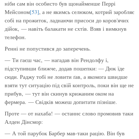
ніби сам він особисто був щонайменше Перрі
Мейсоном
[53]
, а не якимсь селюком, котрий заробляє
собі на прожиток, ладнаючи присоси до коров'ячих
дійок, — навіть
балакати
не схтів. Взяв і вимкнув
телефон.
Ренні не попустився до заперечень.
— Ти гаєш час, — нагадав він Рендолфу і,
підступивши ближче, додав пошепки: — Дюк їде
сюди. Раджу тобі не ловити ґав, а якомога швидше
взяти тут ситуацію під свій контроль, поки він ще не
прибув, — тут він скинув крижаним оком на
фермера. — Свідків можеш допитати пізніше.
Проте — от нахаба! — останнє слово промовив таки
Алден Дінсмор:
— А той парубок
Барбер
мав-таки рацію. Він був