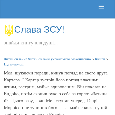
Слава ЗСУ!
знайди книгу для душі...
Читай онлайн! Читай онлайн українською безкоштовно
>
Книги
>
Під куполом
Мел, шукаючи поради, кинув погляд на свого друга
Картера. І Картер зустрів його погляд власним:
ясним, гострим, майже здивованим. Він показав на
Ендрію, потім схопив рукою себе за горло:
«Заткни
її».
Цього разу, коли Мел ступив уперед, Генрі
Моррісон не зупинив його — як майже кожен у цій
залі, він вирячився на Ендрію.