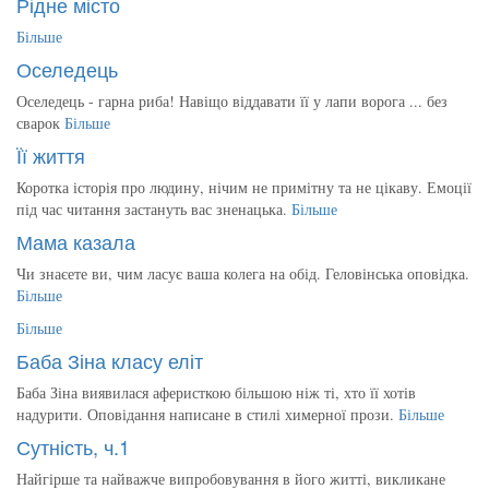
Рідне місто
Більше
Оселедець
Оселедець - гарна риба! Навіщо віддавати її у лапи ворога ... без
сварок
Більше
Її життя
Коротка історія про людину, нічим не примітну та не цікаву. Емоції
під час читання застануть вас зненацька.
Більше
Мама казала
Чи знаєете ви, чим ласує ваша колега на обід. Геловінська оповідка.
Більше
Більше
Баба Зіна класу еліт
Баба Зіна виявилася аферисткою більшою ніж ті, хто її хотів
надурити. Оповідання написане в стилі химерної прози.
Більше
Сутність, ч.1
Найгірше та найважче випробовування в його житті, викликане