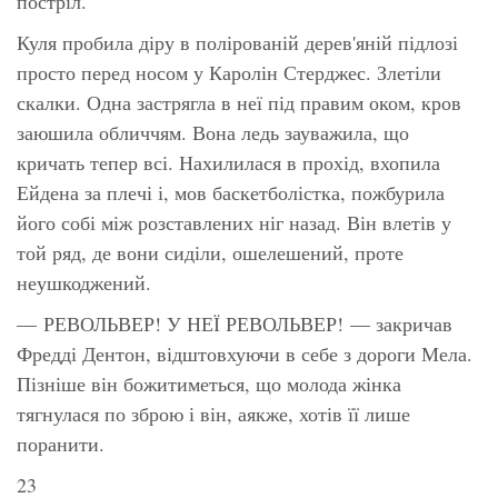
постріл.
Куля пробила діру в полірованій дерев'яній підлозі
просто перед носом у Каролін Стерджес. Злетіли
скалки. Одна застрягла в неї під правим оком, кров
заюшила обличчям. Вона ледь зауважила, що
кричать тепер всі. Нахилилася в прохід, вхопила
Ейдена за плечі і, мов баскетболістка, пожбурила
його собі між розставлених ніг назад. Він влетів у
той ряд, де вони сиділи, ошелешений, проте
неушкоджений.
— РЕВОЛЬВЕР! У НЕЇ РЕВОЛЬВЕР! — закричав
Фредді Дентон, відштовхуючи в себе з дороги Мела.
Пізніше він божитиметься, що молода жінка
тягнулася по зброю і він, аякже, хотів її лише
поранити.
23