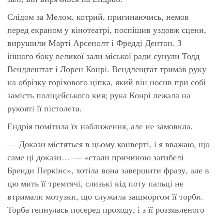
Слідом за Мелом, котрий, пригинаючись, немов
перед екраном у кінотеатрі, поспішив уздовж сцени,
вирушили Марті Арсенолт і Фредді Дентон. З
іншого боку великої зали міської ради сунули Тодд
Вендлештат і Лорен Конрі. Вендлещтат тримав руку
на обрізку горіхового ціпка, який він носив при собі
замість поліцейського кия; рука Конрі лежала на
рукояті її пістолета.
Ендрія помітила їх наближення, але не замовкла.
— Докази містяться в цьому конверті, і я вважаю, що
саме ці докази… —
«стали причиною загибелі
Бренди Перкінс»,
хотіла вона завершити фразу, але в
цю мить її тремтячі, слизькі від поту пальці не
втримали мотузки, що служила зашморгом її торби.
Торба гепнулась посеред проходу, і з її роззявленого