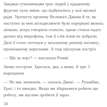
Завдяки гучномовцям троє людей у краденому
фургоні чули зміни, що відбувались у залі міської
ради. Урочисту промову Великого Джима й те, як
наступні за нею аплодисменти були перервані якоюсь
жінкою, котра говорила голосно, однак стояла надто
далеко від мікрофона, тож її слів вони не добрали.
Далі її голос потонув у загальному ревищі натовпу,
пронизаному вересками. А тоді пролунав постріл.
— Що за
чорт?
— вигукнув Роммі.
Знову постріли. Здається, два, а може, й три. І
верещання.
— Не має значення, — сказала Джекі. — Рушаймо,
Ерні, і то швидко. Якщо ми збираємося робити цю
роботу, ми мусимо зробити її зараз.
24