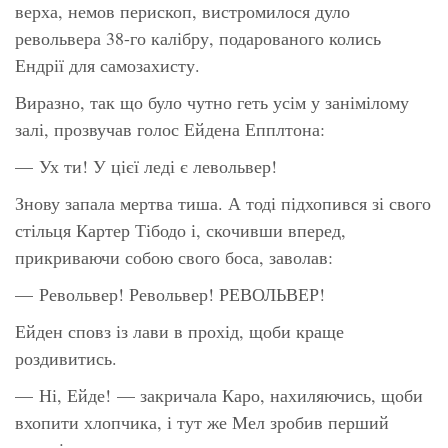
верха, немов перископ, вистромилося дуло
револьвера 38-го калібру, подарованого колись
Ендрії для самозахисту.
Виразно, так що було чутно геть усім у занімілому
залі, прозвучав голос Ейдена Епплтона:
— Ух ти! У цієї леді є левольвер!
Знову запала мертва тиша. А тоді підхопився зі свого
стільця Картер Тібодо і, скочивши вперед,
прикриваючи собою свого боса, заволав:
—
Револьвер! Револьвер! РЕВОЛЬВЕР!
Ейден сповз із лави в прохід, щоби краще
роздивитись.
—
Ні, Ейде!
— закричала Каро, нахиляючись, щоби
вхопити хлопчика, і тут же Мел зробив перший