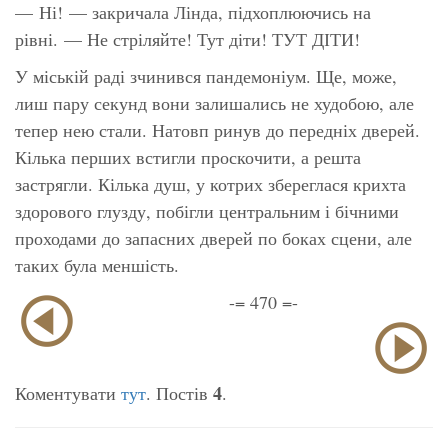
—
Ні!
— закричала Лінда, підхоплюючись на
рівні. —
Не стріляйте! Тут діти! ТУТ ДІТИ!
У міській раді зчинився пандемоніум. Ще, може,
лиш пару секунд вони залишались не худобою, але
тепер нею стали. Натовп ринув до передніх дверей.
Кілька перших встигли проскочити, а решта
застрягли. Кілька душ, у котрих збереглася крихта
здорового глузду, побігли центральним і бічними
проходами до запасних дверей по боках сцени, але
таких була меншість.
-= 470 =-
4
Коментувати
тут
. Постів
.