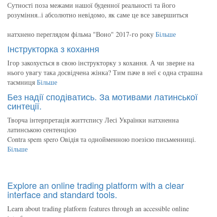
Сутності поза межами нашої буденної реальності та його
розуміння..і абсолютно невідомо, як саме це все завершиться
натхнено переглядом фільма "Воно" 2017-го року
Більше
Інструкторка з кохання
Ігор закохується в свою інструкторку з кохання. А чи зверне на
нього увагу така досвідчена жінка? Тим паче в неї є одна страшна
таємниця
Більше
Без надії сподіватись. За мотивами латинської
синтеції.
Творча інтерпретація життєпису Лесі Українки натхненна
латинською сентенцією
Contra spem spero Овідія та однойменною поезією письменниці.
Більше
Explore an online trading platform with a clear
interface and standard tools.
Learn about trading platform features through an accessible online