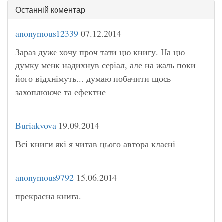
Останній коментар
anonymous12339
07.12.2014
Зараз дуже хочу проч тати цю книгу. На цю
думку менк надихнув серіал, але на жаль поки
його відхнімуть... думаю побачити щось
захоплююче та ефектне
Buriakvova
19.09.2014
Всі книги які я читав цього автора класні
anonymous9792
15.06.2014
прекрасна книга.