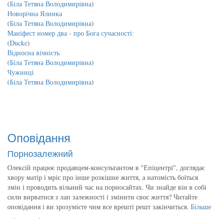
(
Біла Тетяна Володимирівна
)
Новорічна Ялинка
(
Біла Тетяна Володимирівна
)
Маніфест номер два - про Бога сучасності:
(
Ducke
)
Відносна вічність
(
Біла Тетяна Володимирівна
)
Чужинці
(
Біла Тетяна Володимирівна
)
Оповідання
Порнозалежний
Олексій працює продавцем-консультантом в "Епіцентрі", доглядає
хвору матір і мріє про інше розкішне життя, а натомість боїться
змін і проводить вільний час на порносайтах. Чи знайде він в собі
сили вирватися з лап залежності і змінити своє життя? Читайте
оповідання і ви зрозумієте чим все врешті решт закінчиться.
Більше