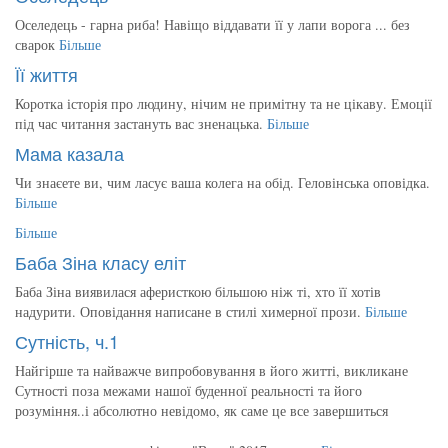
Оселедець - гарна риба! Навіщо віддавати її у лапи ворога ... без
сварок
Більше
Її життя
Коротка історія про людину, нічим не примітну та не цікаву. Емоції
під час читання застануть вас зненацька.
Більше
Мама казала
Чи знаєете ви, чим ласує ваша колега на обід. Геловінська оповідка.
Більше
Більше
Баба Зіна класу еліт
Баба Зіна виявилася аферисткою більшою ніж ті, хто її хотів
надурити. Оповідання написане в стилі химерної прози.
Більше
Сутність, ч.1
Найгірше та найважче випробовування в його житті, викликане
Сутності поза межами нашої буденної реальності та його
розуміння..і абсолютно невідомо, як саме це все завершиться