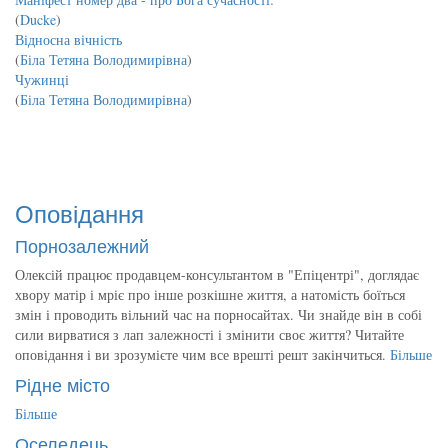
(
Ducke
)
Відносна вічність
(
Біла Тетяна Володимирівна
)
Чужинці
(
Біла Тетяна Володимирівна
)
Оповідання
Порнозалежний
Олексій працює продавцем-консультантом в "Епіцентрі", доглядає
хвору матір і мріє про інше розкішне життя, а натомість боїться
змін і проводить вільний час на порносайтах. Чи знайде він в собі
сили вирватися з лап залежності і змінити своє життя? Читайте
оповідання і ви зрозумієте чим все врешті решт закінчиться.
Більше
Рідне місто
Більше
Оселедець