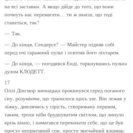
на всі заставки. А якщо дійде до того, що вони
почнуть нас перемагати… ти ж знаєш, що тоді
станеться, так?
— Так.
— До кінця, Сендерсе? — Майстер підняв собі
перед очі гаражний пульт і освітив його ліхтарем.
— До кінця, — погодився Енді, торкнувшись пульта
дулом КЛОДЕТТ.
17
Оллі Дінсмор зненацька прокинувся серед поганого
сну, розуміючи, що трапилося щось зле. Він лежав у
ліжку, дивлячись у сірість, створювану першим,
таким, трохи ніби бруднуватим світлом, що линуло
крізь вікно, і намагався переконати себе, що це був
просто неприємний сон, просто звичайний кошмар,