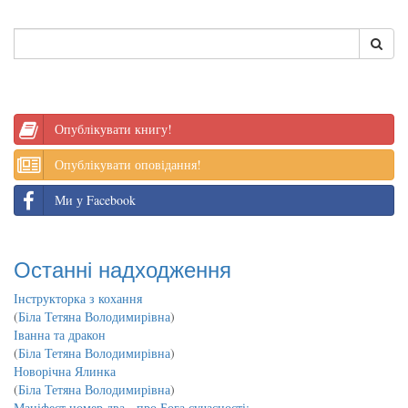
Опублікувати книгу!
Опублікувати оповідання!
Ми у Facebook
Останні надходження
Інструкторка з кохання
(
Біла Тетяна Володимирівна
)
Іванна та дракон
(
Біла Тетяна Володимирівна
)
Новорічна Ялинка
(
Біла Тетяна Володимирівна
)
Маніфест номер два - про Бога сучасності: