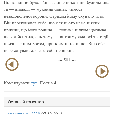
Відповіді не було. Тиша, лише цокотіння будильника
та — віддаля — мукання однієї, чимось
незадоволеної корови. Страхом йому скувало тіло.
Він переконував себе, що для цього нема ніяких
причин, що його родина — повна і цілком щаслива
ще якийсь тиждень тому — витримувала всі трагедії,
призначені їм Богом, принаймні поки що. Він себе
переконував, але сам собі не вірив.
-= 501 =-
4
Коментувати
тут
. Постів
.
Останній коментар
anonymous12339
07.12.2014