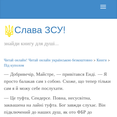
Слава ЗСУ!
знайди книгу для душі...
Читай онлайн! Читай онлайн українською безкоштовно
>
Книги
>
Під куполом
— Добривечір, Майстре, — привітався Енді. — Я
просто балакав сам з собою. Схоже, що тепер тільки
сам я й можу себе послухати.
— Це туфта, Сендерсе. Повна, несусвітна,
заквашена на лайні туфта.
Бог
завжди слухає. Він
підключений до наших душ, як ото ФБР до