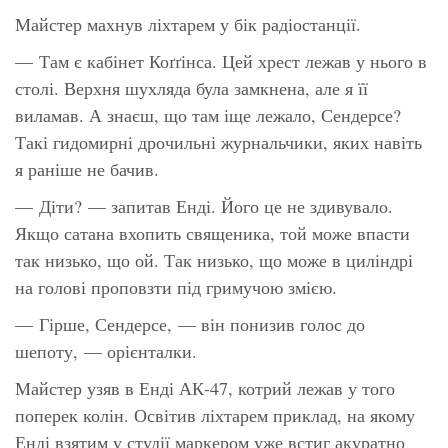
Майстер махнув ліхтарем у бік радіостанції.
— Там є кабінет Коґґінса. Цей хрест лежав у нього в
столі. Верхня шухляда була замкнена, але я її
виламав. А знаєш, що там іще лежало, Сендерсе?
Такі гидомирні дрочильні журнальчики, яких навіть
я раніше не бачив.
— Діти? — запитав Енді. Його це не здивувало.
Якщо сатана вхопить священика, той може впасти
так низько, що ой. Так низько, що може в циліндрі
на голові проповзти під гримучою змією.
— Гірше, Сендерсе, — він понизив голос до
шепоту, — орієнталки.
Майстер узяв в Енді АК-47, котрий лежав у того
поперек колін. Освітив ліхтарем приклад, на якому
Енді взятим у студії маркером уже встиг акуратно