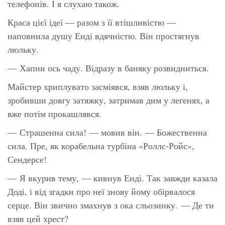
телефонів. І я слухаю також.
Краса цієї ідеї — разом з її втішливістю —
наповнила душу Енді вдячністю. Він простягнув
люльку.
— Хапни ось чаду. Відразу в баняку розвидниться.
Майстер хриплувато засміявся, взяв люльку і,
зробивши довгу затяжку, затримав дим у легенях, а
вже потім прокашлявся.
—
Страшенна сила!
— мовив він. — Божественна
сила. Пре, як корабельна турбіна
«Роллс-Ройс»,
Сендерсе!
— Я вкурив тему, — кивнув Енді. Так завжди казала
Доді, і від згадки про неї знову йому обірвалося
серце. Він звично змахнув з ока сльозинку. — Де ти
взяв цей хрест?