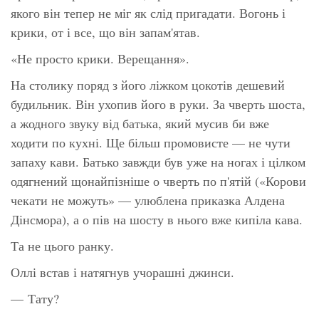
якого він тепер не міг як слід пригадати. Вогонь і
крики, от і все, що він запам'ятав.
«Не просто крики. Верещання».
На столику поряд з його ліжком цокотів дешевий
будильник. Він ухопив його в руки. За чверть шоста,
а жодного звуку від батька, який мусив би вже
ходити по кухні. Ще більш промовисте — не чути
запаху кави. Батько завжди був уже на ногах і цілком
одягнений щонайпізніше о чверть по п'ятій («Корови
чекати не можуть» — улюблена приказка Алдена
Дінсмора), а о пів на шосту в нього вже кипіла кава.
Та не цього ранку.
Оллі встав і натягнув учорашні джинси.
— Тату?