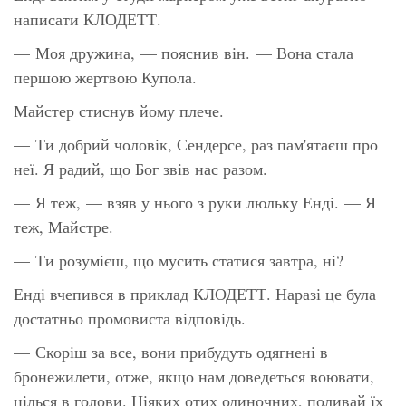
написати КЛОДЕТТ.
— Моя дружина, — пояснив він. — Вона стала
першою жертвою Купола.
Майстер стиснув йому плече.
— Ти добрий чоловік, Сендерсе, раз пам'ятаєш про
неї. Я радий, що Бог звів нас разом.
— Я теж, — взяв у нього з руки люльку Енді. — Я
теж, Майстре.
— Ти розумієш, що мусить статися завтра, ні?
Енді вчепився в приклад КЛОДЕТТ. Наразі це була
достатньо промовиста відповідь.
— Скоріш за все, вони прибудуть одягнені в
бронежилети, отже, якщо нам доведеться воювати,
цілься в голови. Ніяких отих одиночних, поливай їх