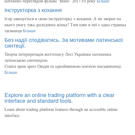
натхнено переглядом фільма "Воно" 2017-го року
Більше
Інструкторка з кохання
Ігор закохується в свою інструкторку з кохання. А чи зверне на
нього увагу така досвідчена жінка? Тим паче в неї є одна страшна
таємниця
Більше
Без надії сподіватись. За мотивами латинської
синтеції.
Творча інтерпретація життєпису Лесі Українки натхненна
латинською сентенцією
Contra spem spero Овідія та однойменною поезією письменниці.
Більше
Explore an online trading platform with a clear
interface and standard tools.
Learn about trading platform features through an accessible online
interface.