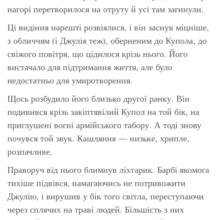
нагорі перетворилося на отруту й усі там загинули.
Ці видіння нарешті розвіялися, і він заснув міцніше,
з обличчям (і Джулія теж), оберненим до Купола, до
свіжого повітря, що цідилося крізь нього. Його
вистачало для підтримання життя, але було
недостатньо для умиротворення.
Щось розбудило його близько другої ранку. Він
подивився крізь закіптявілий Купол на той бік, на
приглушені вогні армійського табору. А тоді знову
почувся той звук. Кашляння — низьке, хрипле,
розпачливе.
Праворуч від нього блимнув ліхтарик. Барбі якомога
тихіше підвівся, намагаючись не потривожити
Джулію, і вирушив у бік того світла, переступаючи
через сплячих на траві людей. Більшість з них