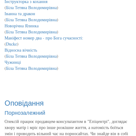
Інструкторка з кохання
(
Біла Тетяна Володимирівна
)
Іванна та дракон
(
Біла Тетяна Володимирівна
)
Новорічна Ялинка
(
Біла Тетяна Володимирівна
)
Маніфест номер два - про Бога сучасності:
(
Ducke
)
Відносна вічність
(
Біла Тетяна Володимирівна
)
Чужинці
(
Біла Тетяна Володимирівна
)
Оповідання
Порнозалежний
Олексій працює продавцем-консультантом в "Епіцентрі", доглядає
хвору матір і мріє про інше розкішне життя, а натомість боїться
змін і проводить вільний час на порносайтах. Чи знайде він в собі