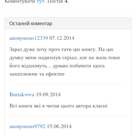
4
Коментувати
тут
. Постів
.
Останній коментар
anonymous12339
07.12.2014
Зараз дуже хочу проч тати цю книгу. На цю
думку менк надихнув серіал, але на жаль поки
його відхнімуть... думаю побачити щось
захоплююче та ефектне
Buriakvova
19.09.2014
Всі книги які я читав цього автора класні
anonymous9792
15.06.2014