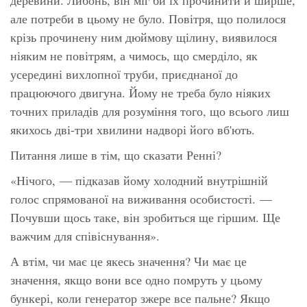
але потреби в цьому не було. Повітря, що полилося
крізь прочинену ним дюймову щілину, виявилося
ніяким не повітрям, а чимось, що смерділо, як
усередині вихлопної труби, приєднаної до
працюючого двигуна. Йому не треба було ніяких
точних приладів для розуміння того, що всього лиш
якихось дві-три хвилини надворі його вб'ють.
Питання лише в тім, що сказати Ренні?
«Нічого,
— підказав йому холодний внутрішній
голос спрямованої на виживання особистості. —
Почувши щось таке, він зробиться ще гіршим. Ще
важчим для співіснування».
А втім, чи має це
якесь
значення? Чи має це
значення, якщо вони все одно помруть у цьому
бункері, коли генератор зжере все пальне? Якщо