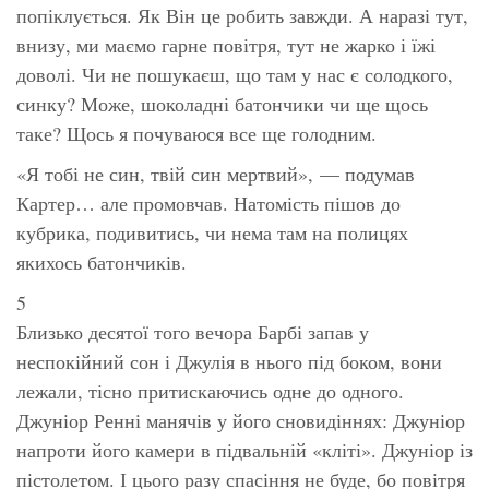
попіклується. Як Він це робить завжди. А наразі тут,
внизу, ми маємо гарне повітря, тут не жарко і їжі
доволі. Чи не пошукаєш, що там у нас є солодкого,
синку? Може, шоколадні батончики чи ще щось
таке? Щось я почуваюся все ще голодним.
«Я тобі не син, твій син мертвий»,
— подумав
Картер… але промовчав. Натомість пішов до
кубрика, подивитись, чи нема там на полицях
якихось батончиків.
5
Близько десятої того вечора Барбі запав у
неспокійний сон і Джулія в нього під боком, вони
лежали, тісно притискаючись одне до одного.
Джуніор Ренні манячів у його сновидіннях: Джуніор
напроти його камери в підвальній «кліті». Джуніор із
пістолетом. І цього разу спасіння не буде, бо повітря