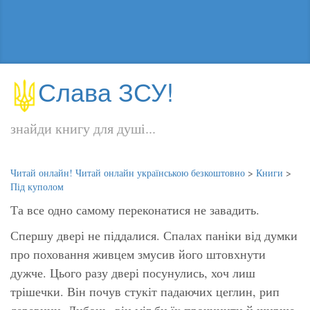
Слава ЗСУ!
знайди книгу для душі...
Читай онлайн! Читай онлайн українською безкоштовно
>
Книги
>
Під куполом
Та все одно самому переконатися не завадить.
Спершу двері не піддалися. Спалах паніки від думки
про поховання живцем змусив його штовхнути
дужче. Цього разу двері посунулись, хоч лиш
трішечки. Він почув стукіт падаючих цеглин, рип
деревини. Либонь, він міг би їх прочинити й ширше,