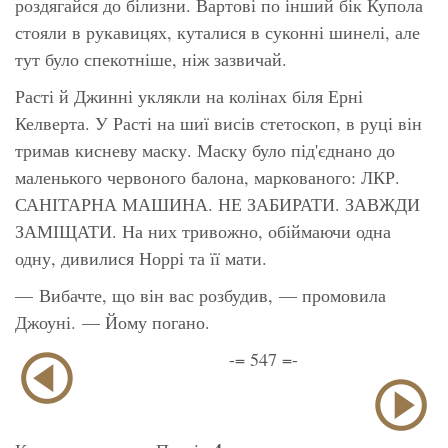
роздягайся до білизни. Вартові по інший бік Купола
стояли в рукавицях, куталися в суконні шинелі, але
тут було спекотніше, ніж зазвичай.
Расті й Джинні уклякли на колінах біля Ерні
Келверта. У Расті на шиї висів стетоскоп, в руці він
тримав кисневу маску. Маску було під'єднано до
маленького червоного балона, маркованого: ЛКР.
САНІТАРНА МАШИНА. НЕ ЗАБИРАТИ. ЗАВЖДИ
ЗАМІЩАТИ. На них тривожно, обіймаючи одна
одну, дивилися Норрі та її мати.
— Вибачте, що він вас розбудив, — промовила
Джоуні. — Йому погано.
-= 547 =-