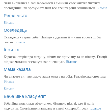
сили вирватися з лап залежності і змінити своє життя? Читайте
оповідання і ви зрозумієте чим все врешті решт закінчиться.
Більше
Рідне місто
Більше
Оселедець
Оселедець - гарна риба! Навіщо віддавати її у лапи ворога ... без
сварок
Більше
Її життя
Коротка історія про людину, нічим не примітну та не цікаву. Емоції
під час читання застануть вас зненацька.
Більше
Мама казала
Чи знаєете ви, чим ласує ваша колега на обід. Геловінська оповідка.
Більше
Більше
Баба Зіна класу еліт
Баба Зіна виявилася аферисткою більшою ніж ті, хто її хотів
надурити. Оповідання написане в стилі химерної прози.
Більше