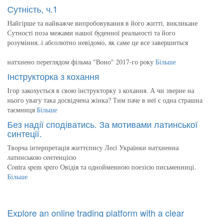
Сутність, ч.1
Найгірше та найважче випробовування в його житті, викликане
Сутності поза межами нашої буденної реальності та його
розуміння..і абсолютно невідомо, як саме це все завершиться
натхнено переглядом фільма "Воно" 2017-го року
Більше
Інструкторка з кохання
Ігор закохується в свою інструкторку з кохання. А чи зверне на
нього увагу така досвідчена жінка? Тим паче в неї є одна страшна
таємниця
Більше
Без надії сподіватись. За мотивами латинської
синтеції.
Творча інтерпретація життєпису Лесі Українки натхненна
латинською сентенцією
Contra spem spero Овідія та однойменною поезією письменниці.
Більше
Explore an online trading platform with a clear