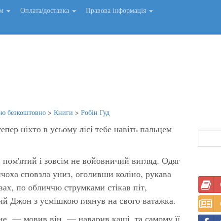
ем
Оплата/доставка
Правова інформація
ою безкоштовно
>
Книги
>
Робін Гуд
епер ніхто в усьому лісі тебе навіть пальцем
и пом'ятий і зовсім не войовничий вигляд. Одяг
нчоха сповзла униз, оголивши коліно, рукава
вах, по обличчю струмками стікав піт,
й Джон з усмішкою глянув на свого ватажка.
е, — мовив він, — наварив каші, та самому її