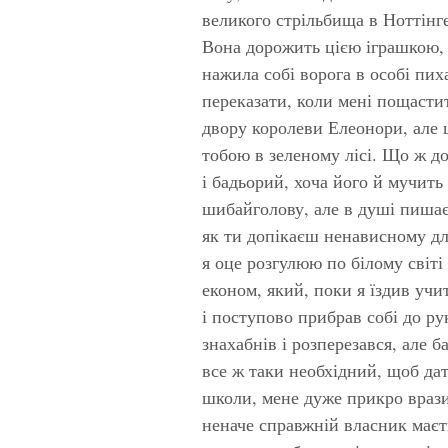
великого стрільбища в Ноттінге
Вона дорожить цією іграшкою, 
нажила собі ворога в особі пи
переказати, коли мені пощасти
двору королеви Елеонори, але 
тобою в зеленому лісі. Що ж д
і бадьорий, хоча його й мучить
шибайголову, але в душі пишає
як ти допікаєш ненависному дл
я оце розгулюю по білому світі
економ, який, поки я їздив учит
і поступово прибрав собі до ру
знахабнів і розперезався, але 
все ж таки необхідний, щоб дат
школи, мене дуже прикро врази
неначе справжній власник маєт