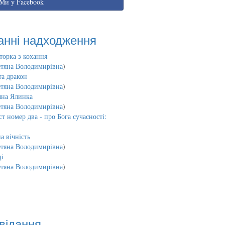
Ми у Facebook
анні надходження
торка з кохання
етяна Володимирівна
)
та дракон
етяна Володимирівна
)
чна Ялинка
етяна Володимирівна
)
т номер два - про Бога сучасності:
а вічність
етяна Володимирівна
)
і
етяна Володимирівна
)
відання