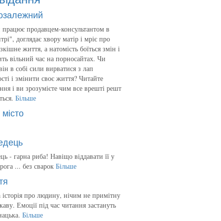
озалежний
 працює продавцем-консультантом в
трі", доглядає хвору матір і мріє про
зкішне життя, а натомість боїться змін і
ть вільний час на порносайтах. Чи
він в собі сили вирватися з лап
сті і змінити своє життя? Читайте
ння і ви зрозумієте чим все врешті решт
ться.
Більше
 місто
едець
ць - гарна риба! Навіщо віддавати її у
рога ... без сварок
Більше
тя
 історія про людину, нічим не примітну
ікаву. Емоції під час читання застануть
нацька.
Більше