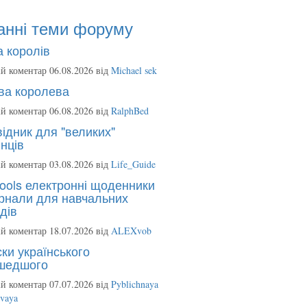
анні теми форуму
 королів
й коментар 06.08.2026 від
Michael sek
ва королева
й коментар 06.08.2026 від
RalphBed
ідник для "великих"
нців
й коментар 03.08.2026 від
Life_Guide
ools електронні щоденники
рнали для навчальних
дів
й коментар 18.07.2026 від
ALEXvob
ки українського
шедшого
й коментар 07.07.2026 від
Pyblichnaya
ovaya