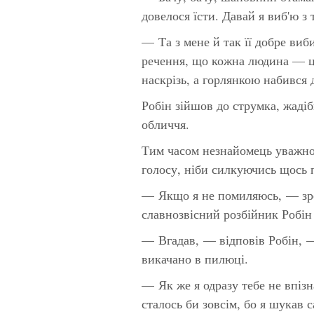
довелося їсти. Давай я виб'ю з
— Та з мене й так її добре виб
речення, що кожна людина — це
наскрізь, а горлянкою набився
Робін зійшов до струмка, жадіб
обличчя.
Тим часом незнайомець уважно 
голосу, ніби силкуючись щось 
— Якщо я не помиляюсь, — зре
славнозвісний розбійник Робін
— Вгадав, — відповів Робін, —
викачано в пилюці.
— Як же я одразу тебе не впізн
сталось би зовсім, бо я шукав с