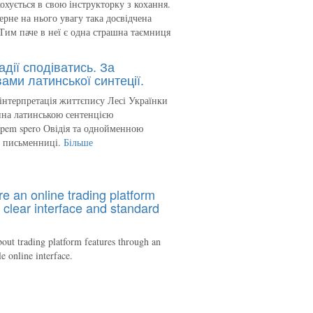
кохується в свою інструкторку з кохання.
ерне на нього увагу така досвідчена
Тим паче в неї є одна страшна таємниця
адії сподіватись. За
ами латинської синтеції.
інтерпретація життєпису Лесі Українки
на латинською сентенцією
spem spero Овідія та однойменною
ю письменниці.
Більше
re an online trading platform
 clear interface and standard
out trading platform features through an
le online interface.