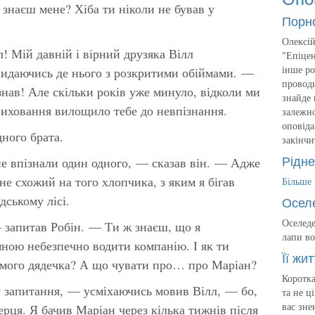
е знаєш мене? Хіба ти ніколи не бував у
Порн
Олексій
! Мій давній і вірний друзяка Вілл
"Епіцен
інше ро
кидаючись де нього з розкритими обіймами. —
проводи
знав! Але скільки років уже минуло, відколи ми
знайде 
виховання вилощило тебе до невпізнання.
залежно
оповіда
ного брата.
закінчи
Рідне
е впізнали один одного, — сказав він. — Адже
 не схожий на того хлопчика, з яким я бігав
Більше
ському лісі.
Осел
Оселеде
запитав Робін. — Ти ж знаєш, що я
лапи во
мною небезпечно водити компанію. І як ти
Її жит
 мого дядечка? А що чувати про… про Маріан?
Коротка
 запитання, — усміхаючись мовив Вілл, — бо,
та не ц
вас зне
серця. Я бачив Маріан через кілька тижнів після