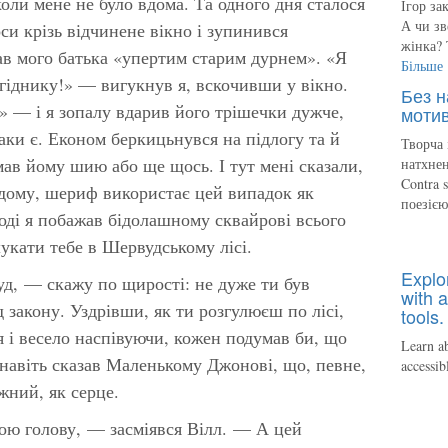
коли мене не було вдома. Та одного дня сталося
Ігор за
А чи зв
си крізь відчинене вікно і зупинився
жінка? 
ав мого батька «упертим старим дурнем». «Я
Більше
егіднику!» — вигукнув я, вскочивши у вікно.
Без н
» — і я зопалу вдарив його трішечки дужче,
мотив
таки є. Економ беркицьнувся на підлогу та й
Творча 
мав йому шию або ще щось. І тут мені сказали,
натхнен
Contra 
з дому, шериф використає цей випадок як
поезіє
Тоді я побажав бідолашному сквайрові всього
укати тебе в Шервудському лісі.
Explo
д, — скажу по щирості: не дуже ти був
with a
д закону. Уздрівши, як ти розгулюєш по лісі,
tools.
 і весело наспівуючи, кожен подумав би, що
Learn ab
Я навіть сказав Маленькому Джонові, що, певне,
accessib
жний, як серце.
ою голову, — засміявся Вілл. — А цей