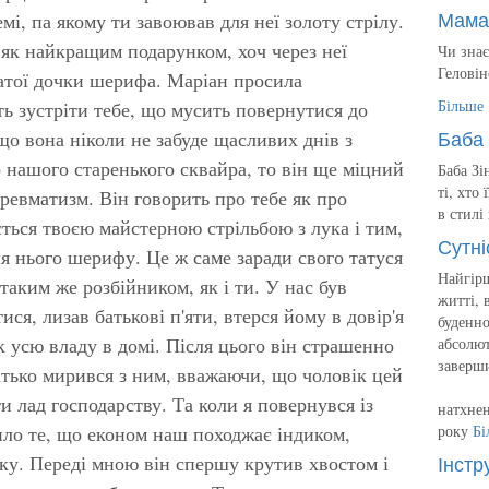
Мама
мі, па якому ти завоював для неї золоту стрілу.
як найкращим подарунком, хоч через неї
Чи знає
Геловін
хатої дочки шерифа. Маріан просила
Більше
ть зустріти тебе, що мусить повернутися до
Баба 
що вона ніколи не забуде щасливих днів з
о нашого старенького сквайра, то він ще міцний
Баба Зі
ті, хто
 ревматизм. Він говорить про тебе як про
в стилі
ться твоєю майстерною стрільбою з лука і тим,
Сутні
я нього шерифу. Це ж саме заради свого татуся
Найгірш
 таким же розбійником, як і ти. У нас був
житті, 
ися, лизав батькові п'яти, втерся йому в довір'я
буденно
к усю владу в домі. Після цього він страшенно
абсолют
заверш
батько мирився з ним, вважаючи, що чоловік цей
и лад господарству. Та коли я повернувся із
натхнен
ло те, що економ наш походжає індиком,
року
Бі
Інстр
ку. Переді мною він спершу крутив хвостом і