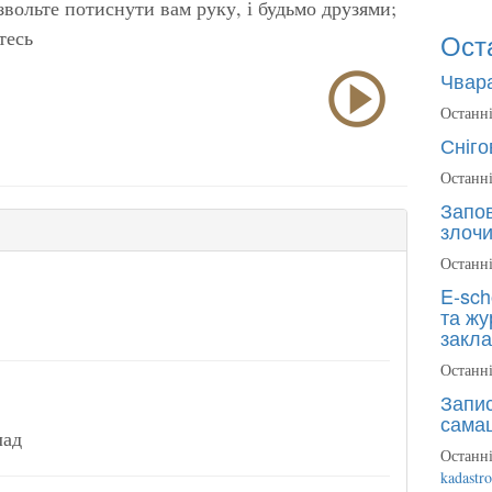
ольте потиснути вам руку, і будьмо друзями;
тесь
Ост
Чвара
Останні
Сніго
Останні
Запов
злочи
Останні
E-sch
та жу
закла
Останні
Запис
сама
лад
Останні
kadastr