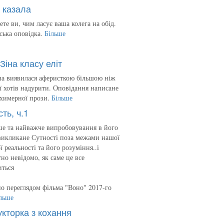
 казала
ете ви, чим ласує ваша колега на обід.
ська оповідка.
Більше
Зіна класу еліт
на виявилася аферисткою більшою ніж
 її хотів надурити. Оповідання написане
 химерної прози.
Більше
сть, ч.1
е та найважче випробовування в його
викликане Сутності поза межами нашої
ї реальності та його розуміння..і
но невідомо, як саме це все
иться
о переглядом фільма "Воно" 2017-го
льше
укторка з кохання