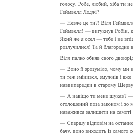
голосу. Робе, любий, хіба ти н
Геймвелл Лоджі?
— Невже це ти?! Вілл Геймвелл
Геймвелл! — вигукнув Робін, 
Який же я осел — тебе і не впі
розлучилися! Та й благородне 
Вілл палко обняв свого двоюрід
— Воно й зрозуміло, чому ми н
ти теж змінився, змужнів і вже
наввипередки в старому Шервуд
— А навіщо ти мене шукав? — 
оголошений поза законом і зо 
наважився залишити на самоті
— Спершу відповім на останнє
бачу, воно виходить із самого 