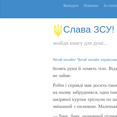
Конкурси
Новинки
За стил
Слава ЗСУ!
знайди книгу для душі...
Читай онлайн! Читай онлайн українськ
болять руки й ломить тіло. Відт
не займе.
Робін і справді мав досить-так
на ньому забруднився, одна па
шкіряної куртки тріснули по ш
змішаний з пилюкою. Маленьки
— Бачу, бачу, шановний отаман