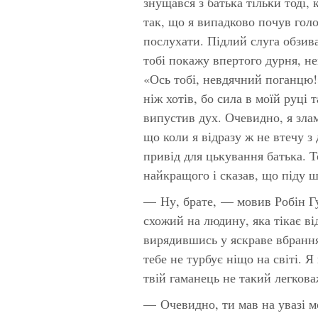
знущався з батька тільки тоді, 
так, що я випадково почув голо
послухати. Підлий слуга обзив
тобі покажу впертого дурня, н
«Ось тобі, невдячний поганцю!
ніж хотів, бо сила в моїй руці 
випустив дух. Очевидно, я зла
що коли я відразу ж не втечу 
привід для цькування батька. 
найкращого і сказав, що піду ш
— Ну, брате, — мовив Робін Гу
схожий на людину, яка тікає ві
вирядившись у яскраве вбрання
тебе не турбує ніщо на світі. 
твій гаманець не такий легкова
— Очевидно, ти мав на увазі м