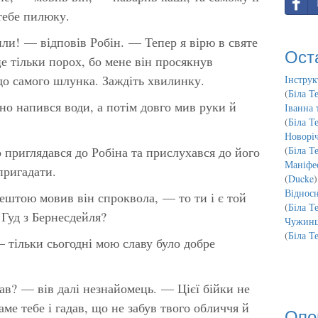
 тебе пилюку.
или! — відповів Робін. — Тепер я вірю в святе
Ост
 тільки порох, бо мене він просякнув
 до самого шлунка. Заждіть хвилинку.
Інструк
(
Біла Т
но напився води, а потім довго мив руки й
Іванна 
(
Біла Т
Новорі
приглядався до Робіна та прислухався до його
(
Біла Т
Маніфес
пригадати.
(
Ducke
)
Відносн
штою мовив він спроквола, — то ти і є той
(
Біла Т
 Гуд з Бернесдейля?
Чужинц
(
Біла Т
 тільки сьогодні мою славу було добре
ав? — вів далі незнайомець. — Цієї бійки не
аме тебе і гадав, що не забув твого обличчя й
Опо