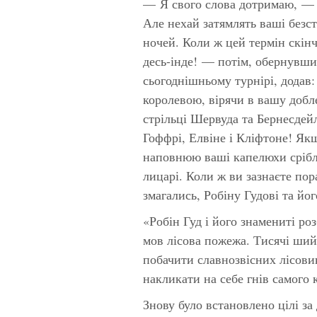
— Я свого слова дотримаю, — 
Але нехай затямлять ваші безст
ночей. Коли ж цей термін скін
десь-інде! — потім, обернувши
сьогоднішньому турнірі, додав:
королевою, вірячи в вашу добле
стрільці Шервуда та Бернесдейл
Гоффрі, Елвіне і Кліфтоне! Як
наповнюю ваші капелюхи срібло
лицарі. Коли ж ви зазнаєте пора
змагались, Робіну Гудові та йо
«Робін Гуд і його знамениті ро
мов лісова пожежа. Тисячі ший
побачити славнозвісних лісовик
накликати на себе гнів самого 
Знову було встановлено цілі за 