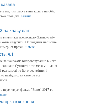
 казала
ете ви, чим ласує ваша колега на обід.
ська оповідка.
Більше
Зіна класу еліт
на виявилася аферисткою більшою ніж
 її хотів надурити. Оповідання написане
 химерної прози.
Більше
сть, ч.1
е та найважче випробовування в його
викликане Сутності поза межами нашої
ї реальності та його розуміння..і
но невідомо, як саме це все
иться
о переглядом фільма "Воно" 2017-го
льше
укторка з кохання