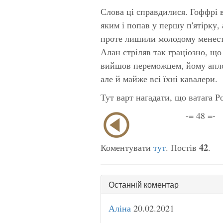
Слова ці справдилися. Гоффрі 
яким і попав у першу п'ятірку, 
проте лишили молодому менест
Алан стріляв так граціозно, що
вийшов переможцем, йому аплод
але й майже всі їхні кавалери.
Тут варт нагадати, що ватага Ро
-= 48 =-
42
Коментувати
тут
. Постів
.
Останній коментар
Аліна
20.02.2021