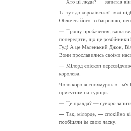
— Хто ці люди? — запитав він
Та тут до королівської ложі пі
Обличчя його то багровіло, нен
— Прошу пробачення, ваша ве
попередити, що це розбійники!
Гуд! А це Маленький Джон, Ві
Вони прославились своїми наси
— Мілорд єпіскоп пересвідчив
королева.
Чоло короля спохмурніло. Ім'я Р
присутнім на турнірі.
— Це правда? — суворо запита
— Так, мілорде, — спокійно ві
пообіцяли їм свою ласку.