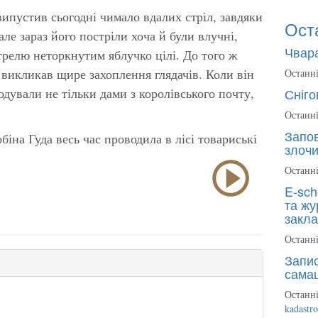
випустив сьогодні чимало вдалих стріл, завдяки
Ост
але зараз його постріли хоча й були влучні,
Чвара
релю неторкнутим яблучко цілі. До того ж
 викликав щире захоплення глядачів. Коли він
Останні
ували не тільки дами з королівського почту,
Сніго
Останні
Запов
біна Гуда весь час проводила в лісі товариські
злочи
Останні
E-sch
та жу
закла
Останні
Запис
сама
Останні
kadastr