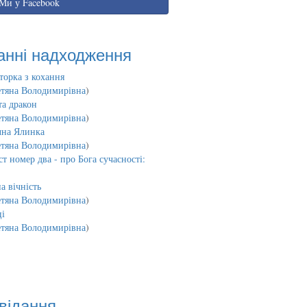
Ми у Facebook
анні надходження
торка з кохання
етяна Володимирівна
)
та дракон
етяна Володимирівна
)
чна Ялинка
етяна Володимирівна
)
т номер два - про Бога сучасності:
а вічність
етяна Володимирівна
)
і
етяна Володимирівна
)
відання