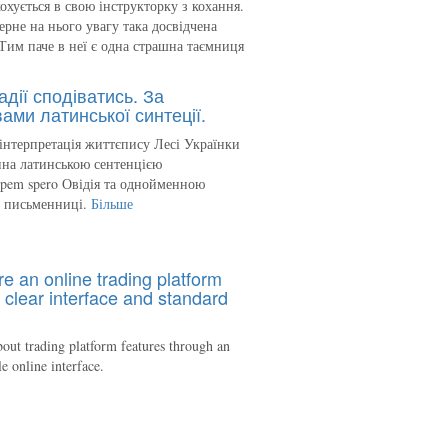
кохується в свою інструкторку з кохання.
ерне на нього увагу така досвідчена
Тим паче в неї є одна страшна таємниця
адії сподіватись. За
ами латинської синтеції.
інтерпретація життєпису Лесі Українки
на латинською сентенцією
spem spero Овідія та однойменною
ю письменниці.
Більше
re an online trading platform
 clear interface and standard
out trading platform features through an
le online interface.