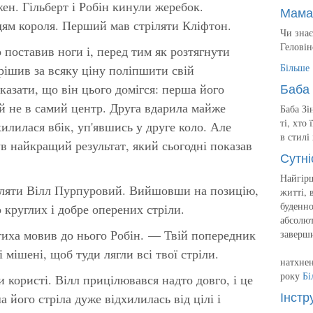
ен. Гільберт і Робін кинули жеребок.
Мама
дям короля. Перший мав стріляти Кліфтон.
Чи знає
Геловін
 поставив ноги і, перед тим як розтягнути
Більше
рішив за всяку ціну поліпшити свій
Баба 
сказати, що він цього домігся: перша його
 й не в самий центр. Друга вдарила майже
Баба Зі
ті, хто
хилилася вбік, уп'явшись у друге коло. Але
в стилі
ув найкращий результат, який сьогодні показав
Сутні
Найгірш
іляти Вілл Пурпуровий. Вийшовши на позицію,
житті, 
буденно
 круглих і добре оперених стріли.
абсолют
иха мовив до нього Робін. — Твій попередник
заверш
 мішені, щоб туди лягли всі твої стріли.
натхнен
року
Бі
 користі. Вілл прицілювався надто довго, і це
Інстр
 його стріла дуже відхилилась від цілі і