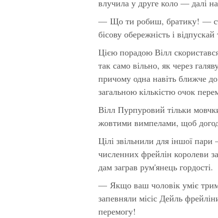
влучила у друге коло — далі на
— Що ти робиш, братику! — ст
бісову обережність і відпускай 
Цією порадою Вілл скористався 
так само вільно, як через галя
причому одна навіть ближче до
загальною кількістю очок пере
Вілл Пурпуровий тільки мовчк
жовтими вимпелами, щоб догод
Цілі звільнили для іншої пари 
численних фрейлін королеви за
дам заграв рум'янець гордості.
— Якщо ваш чоловік уміє трима
запевняли місіс Дейль фрейлін
перемогу!