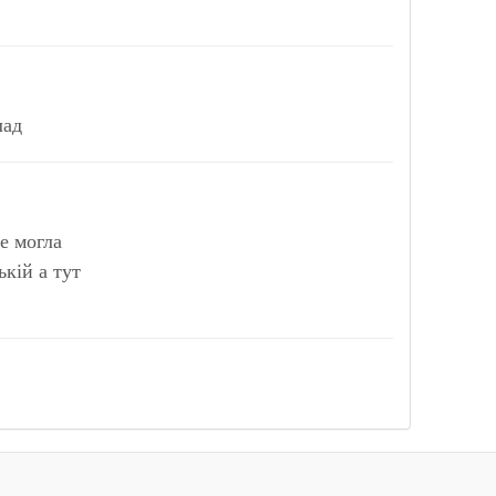
лад
е могла
ькій а тут