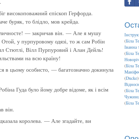
.
дбіг високоповажний єпіскоп Герфорда.
аче буряк, то блідло, мов крейда.
Ост
личносте! — закричав він. — Але я мушу
Інструк
 Отой, у пурпуровому одязі, то ж сам Робін
(
Біла Т
Іванна 
лл Стютлі, Вілл Пурпуровий і Алан Дейль!
(
Біла Т
льствами на всю країну!
Новорі
(
Біла Т
ся в цьому особисто, — багатозначно докинула
Маніфес
(
Ducke
)
Відносн
обіна Гуда було йому добре відоме, як і всім
(
Біла Т
Чужинц
(
Біла Т
в він.
дказала королева. — Але згадайте, ви
Опо