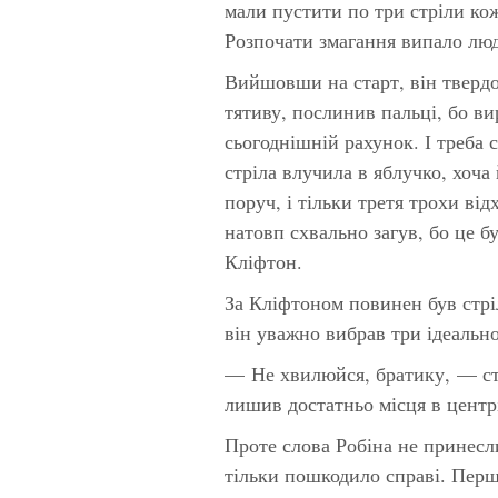
мали пустити по три стріли кож
Розпочати змагання випало лю
Вийшовши на старт, він твердо
тятиву, послинив пальці, бо ви
сьогоднішній рахунок. І треба 
стріла влучила в яблучко, хоча
поруч, і тільки третя трохи від
натовп схвально загув, бо це б
Кліфтон.
За Кліфтоном повинен був стр
він уважно вибрав три ідеально
— Не хвилюйся, братику, — ст
лишив достатньо місця в центрі
Проте слова Робіна не принесли
тільки пошкодило справі. Перша