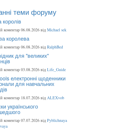
анні теми форуму
 королів
й коментар 06.08.2026 від
Michael sek
ва королева
й коментар 06.08.2026 від
RalphBed
ідник для "великих"
нців
й коментар 03.08.2026 від
Life_Guide
ools електронні щоденники
рнали для навчальних
дів
й коментар 18.07.2026 від
ALEXvob
ки українського
шедшого
й коментар 07.07.2026 від
Pyblichnaya
ovaya