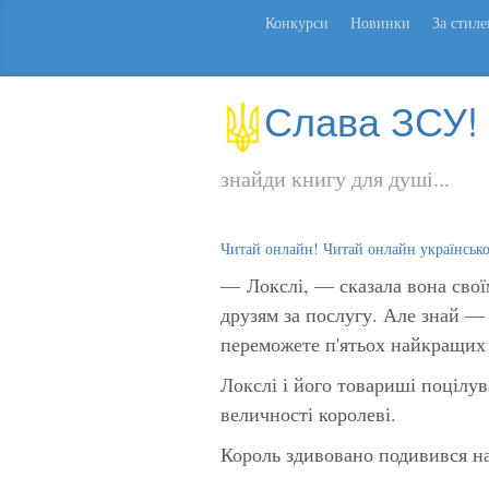
Конкурси
Новинки
За стил
Слава ЗСУ!
знайди книгу для душі...
Читай онлайн! Читай онлайн українськ
— Локслі, — сказала вона свої
друзям за послугу. Але знай — 
переможете п'ятьох найкращих 
Локслі і його товариші поцілу
величності королеві.
Король здивовано подивився н