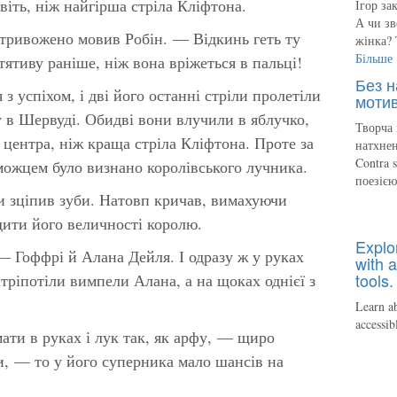
віть, ніж найгірша стріла Кліфтона.
Ігор за
А чи зв
ривожено мовив Робін. — Відкинь геть ту
жінка? 
Більше
тятиву раніше, ніж вона вріжеться в пальці!
Без н
з успіхом, і дві його останні стріли пролетіли
мотив
ву в Шервуді. Обидві вони влучили в яблучко,
Творча 
 центра, ніж краща стріла Кліфтона. Проте за
натхнен
Contra 
можцем було визнано королівського лучника.
поезіє
и зціпив зуби. Натовп кричав, вимахуючи
ити його величності королю.
Explo
— Гоффрі й Алана Дейля. І одразу ж у руках
with a
tools.
тріпотіли вимпели Алана, а на щоках однієї з
Learn ab
accessib
ти в руках і лук так, як арфу, — щиро
и, — то у його суперника мало шансів на