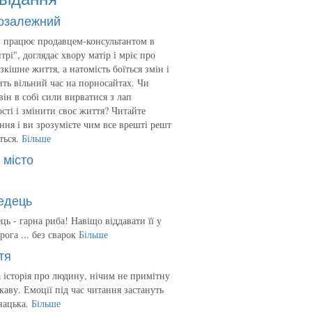
озалежний
 працює продавцем-консультантом в
трі", доглядає хвору матір і мріє про
зкішне життя, а натомість боїться змін і
ть вільний час на порносайтах. Чи
він в собі сили вирватися з лап
сті і змінити своє життя? Читайте
ння і ви зрозумієте чим все врешті решт
ться.
Більше
 місто
едець
ць - гарна риба! Навіщо віддавати її у
рога ... без сварок
Більше
тя
 історія про людину, нічим не примітну
ікаву. Емоції під час читання застануть
нацька.
Більше