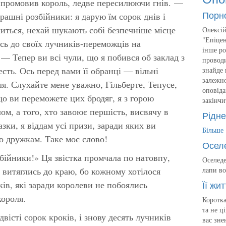
промовив король, ледве пересилюючи гнів. —
Порн
рашні розбійники: я дарую їм сорок днів і
читься, нехай шукають собі безпечніше місце
Олексій
"Епіцен
сь до своїх лучників-переможців на
інше ро
 — Тепер ви всі чули, що я побився об заклад з
проводи
сть. Ось перед вами її обранці — вільні
знайде 
залежно
я. Слухайте мене уважно, Гільберте, Тепусе,
оповіда
що ви переможете цих бродяг, я з горою
закінчи
м, а того, хто завоює першість, висвячу в
Рідне
зки, я віддам усі призи, заради яких ви
Більше
го дружкам. Таке моє слово!
Осел
збійники!» Ця звістка промчала по натовпу,
Оселеде
 витяглись до краю, бо кожному хотілося
лапи во
Її жит
ів, які заради королеви не побоялись
короля.
Коротка
та не ц
двісті сорок кроків, і знову десять лучників
вас зне