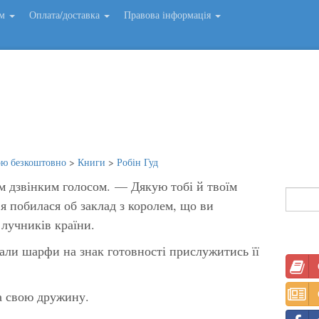
ем
Оплата/доставка
Правова інформація
ою безкоштовно
>
Книги
>
Робін Гуд
м дзвінким голосом. — Дякую тобі й твоїм
я побилася об заклад з королем, що ви
лучників країни.
вали шарфи на знак готовності прислужитись її
а свою дружину.