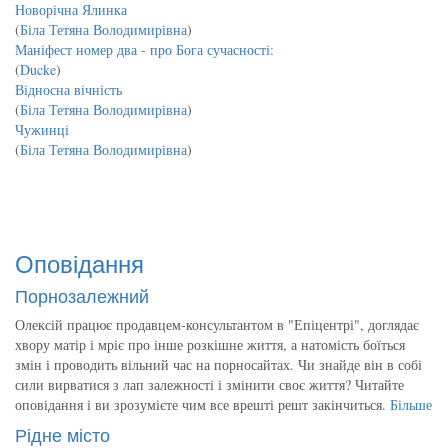
Новорічна Ялинка
(
Біла Тетяна Володимирівна
)
Маніфест номер два - про Бога сучасності:
(
Ducke
)
Відносна вічність
(
Біла Тетяна Володимирівна
)
Чужинці
(
Біла Тетяна Володимирівна
)
Оповідання
Порнозалежний
Олексій працює продавцем-консультантом в "Епіцентрі", доглядає
хвору матір і мріє про інше розкішне життя, а натомість боїться
змін і проводить вільний час на порносайтах. Чи знайде він в собі
сили вирватися з лап залежності і змінити своє життя? Читайте
оповідання і ви зрозумієте чим все врешті решт закінчиться.
Більше
Рідне місто