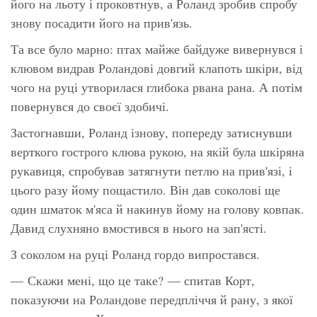
його на льоту і проковтнув, а Роланд зробив спробу
знову посадити його на прив'язь.
Та все було марно: птах майже байдуже вивернувся і
клювом видрав Роландові довгий клапоть шкіри, від
чого на руці утворилася глибока рвана рана. А потім
повернувся до своєї здобичі.
Застогнавши, Роланд ізнову, попереду затиснувши
верткого гострого клюва рукою, на якій була шкіряна
рукавиця, спробував затягнути петлю на прив'язі, і
цього разу йому пощастило. Він дав соколові ще
один шматок м'яса й накинув йому на голову ковпак.
Давид слухняно вмостився в нього на зап'ясті.
З соколом на руці Роланд гордо випростався.
— Скажи мені, що це таке? — спитав Корт,
показуючи на Роландове передпліччя й рану, з якої