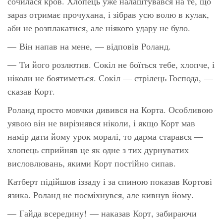
сочилася кров. Хлопець уже налаштувався на те, що
зараз отримає прочухана, і зібрав усю волю в кулак,
аби не розплакатися, але ніякого удару не було.
— Він напав на мене, — відповів Роланд.
— Ти його розлютив. Сокіл не боїться тебе, хлопче, і
ніколи не боятиметься. Сокіл — стрілець Господа, —
сказав Корт.
Роланд просто мовчки дивився на Корта. Особливою
уявою він не вирізнявся ніколи, і якщо Корт мав
намір дати йому урок моралі, то дарма старався —
хлопець сприйняв це як одне з тих дурнуватих
висловлювань, якими Корт постійно сипав.
Катберт підійшов іззаду і за спиною показав Кортові
язика. Роланд не посміхнувся, але кивнув йому.
— Гайда всередину! — наказав Корт, забираючи