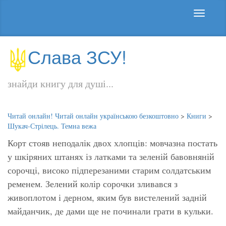
Слава ЗСУ!
знайди книгу для душі...
Читай онлайн! Читай онлайн українською безкоштовно
>
Книги
>
Шукач-Стрілець. Темна вежа
Корт стояв неподалік двох хлопців: мовчазна постать
у шкіряних штанях із латками та зеленій бавовняній
сорочці, високо підперезаними старим солдатським
ременем. Зелений колір сорочки зливався з
живоплотом і дерном, яким був вистелений задній
майданчик, де дами ще не починали грати в кульки.