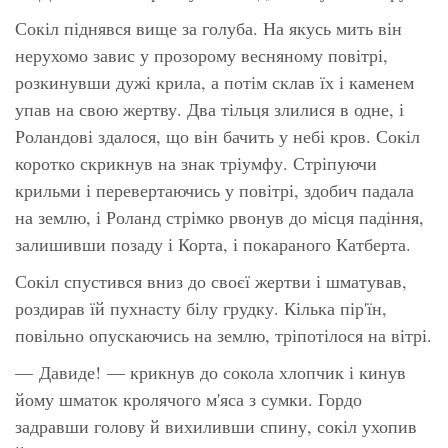
Сокіл піднявся вище за голуба. На якусь мить він
нерухомо завис у прозорому весняному повітрі,
розкинувши дужі крила, а потім склав їх і каменем
упав на свою жертву. Два тільця злилися в одне, і
Роландові здалося, що він бачить у небі кров. Сокіл
коротко скрикнув на знак тріумфу. Стріпуючи
крильми і перевертаючись у повітрі, здобич падала
на землю, і Роланд стрімко рвонув до місця падіння,
залишивши позаду і Корта, і покараного Катберта.
Сокіл спустився вниз до своєї жертви і шматував,
роздирав їй пухнасту білу грудку. Кілька пір'їн,
повільно опускаючись на землю, тріпотілося на вітрі.
— Давиде! — крикнув до сокола хлопчик і кинув
йому шматок кролячого м'яса з сумки. Гордо
задравши голову й вихиливши спину, сокіл ухопив