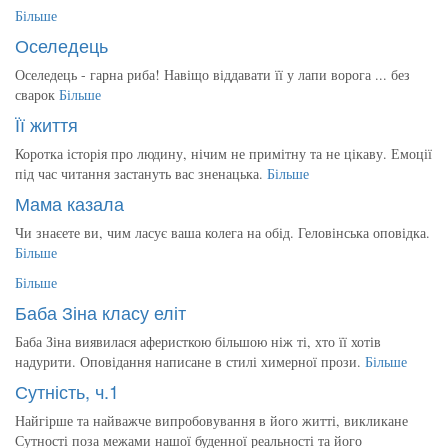
Більше
Оселедець
Оселедець - гарна риба! Навіщо віддавати її у лапи ворога ... без
сварок
Більше
Її життя
Коротка історія про людину, нічим не примітну та не цікаву. Емоції
під час читання застануть вас зненацька.
Більше
Мама казала
Чи знаєете ви, чим ласує ваша колега на обід. Геловінська оповідка.
Більше
Більше
Баба Зіна класу еліт
Баба Зіна виявилася аферисткою більшою ніж ті, хто її хотів
надурити. Оповідання написане в стилі химерної прози.
Більше
Сутність, ч.1
Найгірше та найважче випробовування в його житті, викликане
Сутності поза межами нашої буденної реальності та його