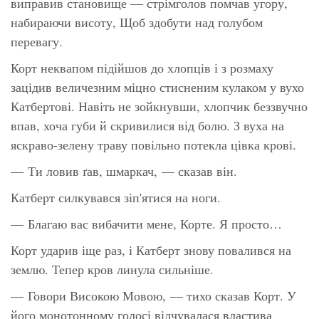
виправив становище — стрімголов помчав угору,
набираючи висоту, Щоб здобути над голубом
перевагу.
Корт неквапом підійшов до хлопців і з розмаху
зацідив величезним міцно стисненим кулаком у вухо
Катбертові. Навіть не зойкнувши, хлопчик беззвучно
впав, хоча губи й скривилися від болю. З вуха на
яскраво-зелену траву повільно потекла цівка крові.
— Ти ловив ґав, шмаркач, — сказав він.
Катберт силкувався зіп'ятися на ноги.
— Благаю вас вибачити мене, Корте. Я просто…
Корт ударив іще раз, і Катберт знову повалився на
землю. Тепер кров линула сильніше.
— Говори Високою Мовою, — тихо сказав Корт. У
його монотонному голосі відчувалася властива