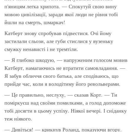
п'яницям легка хрипота. — Спокутуй свою вину
мовою цивілізації, заради якої люди не рівня тобі
йшли на смерть, шмаркач!
Катберт знову спробував підвестися. Очі йому
застилали сльози, але губи стислися у вузеньку
смужку ненависті і не тремтіли.
— Я глибоко шкодую, — напруженим голосом мовив
Катберт, намагаючись не втратити самовладання. —
Я забув обличчя свого батька, але сподіваюсь, що
прийде час, коли я володітиму його револьверами.
— Це правильно, неслуху, — сказав Корт. — Ти
поміркуєш над своїми помилками, а голод допоможе
тобі досягти в цьому успіху. Ніякої вечері. І сніданку
теж ніякого.
— Дивіться! — крикнув Роланд, показуючи вгору.