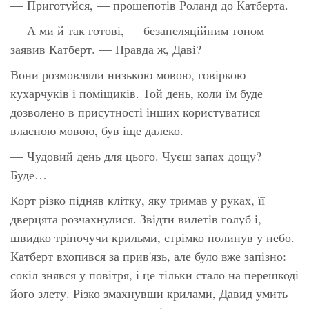
— Приготуйся, — прошепотів Роланд до Катберта.
— А ми й так готові, — безапеляційним тоном
заявив Катберт. — Правда ж, Даві?
Вони розмовляли низькою мовою, говіркою
кухарчуків і поміщиків. Той день, коли їм буде
дозволено в присутності інших користуватися
власною мовою, був іще далеко.
— Чудовий день для цього. Чуєш запах дощу?
Буде…
Корт різко підняв клітку, яку тримав у руках, її
дверцята розчахнулися. Звідти вилетів голуб і,
швидко тріпочучи крильми, стрімко полинув у небо.
Катберт вхопився за прив'язь, але було вже запізно:
сокіл знявся у повітря, і це тільки стало на перешкоді
його злету. Різко змахнувши крилами, Давид умить