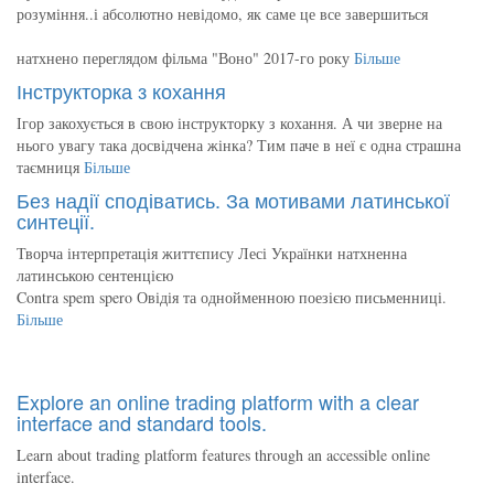
розуміння..і абсолютно невідомо, як саме це все завершиться
натхнено переглядом фільма "Воно" 2017-го року
Більше
Інструкторка з кохання
Ігор закохується в свою інструкторку з кохання. А чи зверне на
нього увагу така досвідчена жінка? Тим паче в неї є одна страшна
таємниця
Більше
Без надії сподіватись. За мотивами латинської
синтеції.
Творча інтерпретація життєпису Лесі Українки натхненна
латинською сентенцією
Contra spem spero Овідія та однойменною поезією письменниці.
Більше
Explore an online trading platform with a clear
interface and standard tools.
Learn about trading platform features through an accessible online
interface.