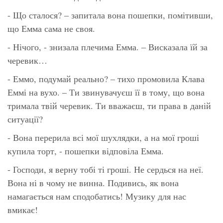
- Що сталося? – запитала вона пошепки, помітивши,
що Емма сама не своя.
- Нічого, - знизала плечима Емма. – Висказала їй за
черевик…
- Еммо, подумай реально? – тихо промовила Клава
Еммі на вухо. – Ти звинувачуєш її в тому, що вона
тримала твій черевик. Ти вважаєш, ти права в даній
ситуації?
- Вона перерила всі мої шухлядки, а на мої гроші
купила торт, - пошепки відповіла Емма.
- Господи, я верну тобі ті гроші. Не сердься на неї.
Вона ні в чому не винна. Подивись, як вона
намагається нам сподобатись! Музику для нас
вмикає!