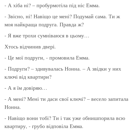
- А хіба ні? – пробурмотіла під ніс Емма.
- Звісно, ні! Навіщо це мені? Подумай сама. Ти ж
моя найкраща подруга. Правда ж?
- Я вже трохи сумніваюся в цьому…
Хтось відчинив двері.
- Це мої подруги, - промовила Емма.
- Подруги? – здивувалась Нонна. – А звідки у них
ключі від квартири?
- А я їм довіряю…
- А мені? Мені ти даси свої ключі? – весело запитала
Нонна.
- Навіщо вони тобі? Ти і так уже обнишпорила всю
квартиру, - грубо відповіла Емма.