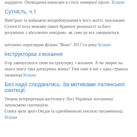
надурити. Оповідання написане в стилі химерної прози.
Більше
Сутність, ч.1
Найгірше та найважче випробовування в його житті, викликане
Сутності поза межами нашої буденної реальності та його
розуміння..і абсолютно невідомо, як саме це все завершиться
натхнено переглядом фільма "Воно" 2017-го року
Більше
Інструкторка з кохання
Ігор закохується в свою інструкторку з кохання. А чи зверне на
нього увагу така досвідчена жінка? Тим паче в неї є одна страшна
таємниця
Більше
Без надії сподіватись. За мотивами латинської
синтеції.
Творча інтерпретація життєпису Лесі Українки натхненна
латинською сентенцією
Contra spem spero Овідія та однойменною поезією письменниці.
Більше