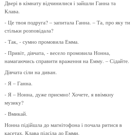
Двері в кімнату відчинилися і зайшли Ганна та
Клава.
- Це твоя подруга? – запитала Ганна. – Та, про яку ти
стільки розповідала?
- Так, - сумно промовила Емма.
- Привіт, дівчата, - весело промовила Нонна,
намагаючись справити враження на Емму. – Сідайте.
Дівчата сіли на диван.
- Я – Ганна.
- Я – Нонна, дуже приємно! Хочете, я ввімкну
музику?
- Вмикай.
Нонна підійшла до магнітофона і почала ритися в
касетах. Клава підсіла до Емми.