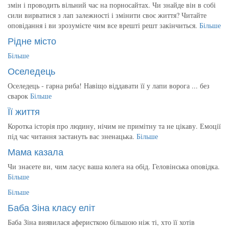
змін і проводить вільний час на порносайтах. Чи знайде він в собі
сили вирватися з лап залежності і змінити своє життя? Читайте
оповідання і ви зрозумієте чим все врешті решт закінчиться.
Більше
Рідне місто
Більше
Оселедець
Оселедець - гарна риба! Навіщо віддавати її у лапи ворога ... без
сварок
Більше
Її життя
Коротка історія про людину, нічим не примітну та не цікаву. Емоції
під час читання застануть вас зненацька.
Більше
Мама казала
Чи знаєете ви, чим ласує ваша колега на обід. Геловінська оповідка.
Більше
Більше
Баба Зіна класу еліт
Баба Зіна виявилася аферисткою більшою ніж ті, хто її хотів