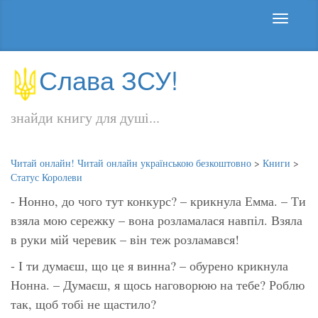
Слава ЗСУ!
знайди книгу для душі...
Читай онлайн! Читай онлайн українською безкоштовно
>
Книги
>
Статус Королеви
- Нонно, до чого тут конкурс? – крикнула Емма. – Ти
взяла мою сережку – вона розламалася навпіл. Взяла
в руки мій черевик – він теж розламався!
- І ти думаєш, що це я винна? – обурено крикнула
Нонна. – Думаєш, я щось наговорюю на тебе? Роблю
так, щоб тобі не щастило?