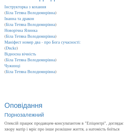
Інструкторка з кохання
(
Біла Тетяна Володимирівна
)
Іванна та дракон
(
Біла Тетяна Володимирівна
)
Новорічна Ялинка
(
Біла Тетяна Володимирівна
)
Маніфест номер два - про Бога сучасності:
(
Ducke
)
Відносна вічність
(
Біла Тетяна Володимирівна
)
Чужинці
(
Біла Тетяна Володимирівна
)
Оповідання
Порнозалежний
Олексій працює продавцем-консультантом в "Епіцентрі", доглядає
хвору матір і мріє про інше розкішне життя, а натомість боїться