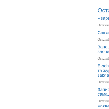
Ост
Чвара
Останні
Сніго
Останні
Запов
злочи
Останні
E-sch
та жу
закла
Останні
Запис
сама
Останні
kadastr