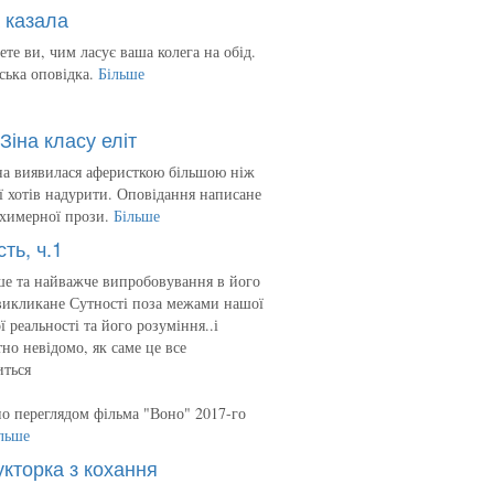
 казала
ете ви, чим ласує ваша колега на обід.
ська оповідка.
Більше
Зіна класу еліт
на виявилася аферисткою більшою ніж
 її хотів надурити. Оповідання написане
 химерної прози.
Більше
сть, ч.1
е та найважче випробовування в його
викликане Сутності поза межами нашої
ї реальності та його розуміння..і
но невідомо, як саме це все
иться
о переглядом фільма "Воно" 2017-го
льше
укторка з кохання