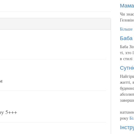
Мама
Чи знає
Геловін
Більше
Баба 
Баба Зі
ті, хто
в стилі
Сутні
Найгірш
м
житті, 
буденно
абсолют
заверш
ру 5+++
натхнен
року
Бі
Інстр