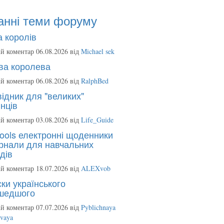
анні теми форуму
 королів
й коментар 06.08.2026 від
Michael sek
ва королева
й коментар 06.08.2026 від
RalphBed
ідник для "великих"
нців
й коментар 03.08.2026 від
Life_Guide
ools електронні щоденники
рнали для навчальних
дів
й коментар 18.07.2026 від
ALEXvob
ки українського
шедшого
й коментар 07.07.2026 від
Pyblichnaya
ovaya