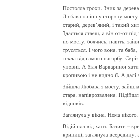
Постояла трохи. Зник за деревам
Любава на іншу сторону мосту.
старий, дерев’яний, і такий хит
Здається стаєш, а він от-от п
по мосту, боячись, навіть, зай
трусяться. І чого вона, та баб
текла від самого пагорбу. Скрі
уповні. А біля Варвариної хати 
кропивою і не видно її. А далі
Зійшла Любава з мосту, зайшла
стара, напіврозвалена. Підійшл
відповів.
Заглянула у вікна. Нема нікого.
Відійшла від хати. Бачить – кр
криниці, заглянула всередину, 