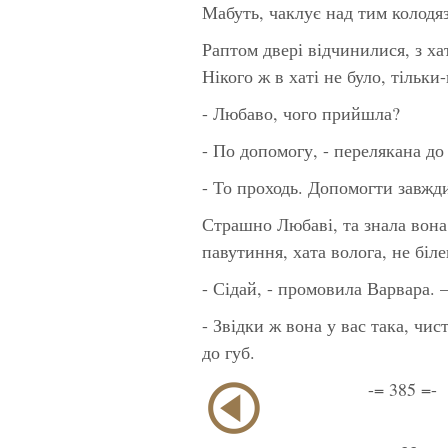
Мабуть, чаклує над тим колодя
Раптом двері відчинилися, з ха
Нікого ж в хаті не було, тільки
- Любаво, чого прийшла?
- По допомогу, - перелякана до
- То проходь. Допомогти завжди
Страшно Любаві, та знала вона,
павутиння, хата волога, не біле
- Сідай, - промовила Варвара. 
- Звідки ж вона у вас така, чи
до губ.
-= 385 =-