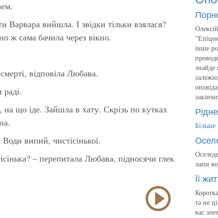
зем.
Порн
ти Варвара вийшла. І звідки тільки взялася?
Олексій
-но ж сама бачила через вікно.
"Епіцен
інше ро
проводи
знайде 
 смерті, відповіла Любава.
залежно
оповіда
 раді.
закінчи
 на що іде. Зайшла в хату. Скрізь по кутках
Рідне
на.
Більше
Осел
– Води випий, чистісінької.
Оселеде
стісінька? – перепитала Любава, підносячи глек
лапи во
Її жит
Коротка
та не ц
вас зне