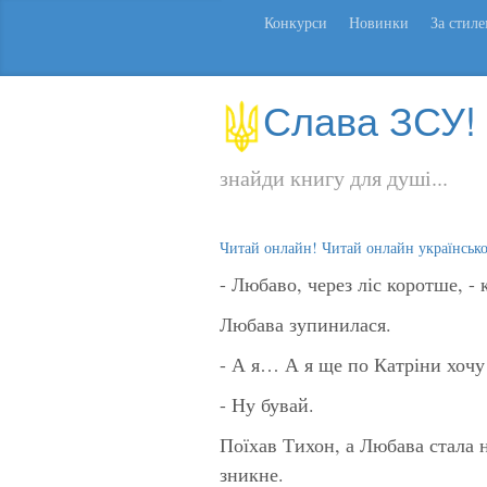
Конкурси
Новинки
За стил
Слава ЗСУ!
знайди книгу для душі...
Читай онлайн! Читай онлайн українськ
- Любаво, через ліс коротше, -
Любава зупинилася.
- А я… А я ще по Катріни хочу 
- Ну бувай.
Поїхав Тихон, а Любава стала н
зникне.