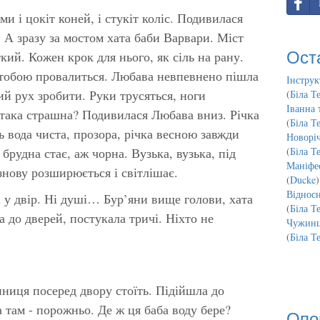
и і цокіт коней, і стукіт коліс. Подивилася
 А зразу за мостом хата баби Варвари. Міст
Ост
кий. Кожен крок для нього, як сіль на рану.
ід тобою провалиться. Любава невпевнено пішла
Інструк
вий рух зробити. Руки трусяться, ноги
(
Біла Т
Іванна 
а, така страшна? Подивилася Любава вниз. Річка
(
Біла Т
зь вода чиста, прозора, річка весною завжди
Новорі
брудна стає, аж чорна. Вузька, вузька, під
(
Біла Т
Маніфес
 знову розширюється і світлішає.
(
Ducke
)
Відносн
 у двір. Ні душі… Бур’яни вище голови, хата
(
Біла Т
а до дверей, постукала тричі. Ніхто не
Чужинц
(
Біла Т
иниця посеред двору стоїть. Підійшла до
а там - порожньо. Де ж ця баба воду бере?
Опо