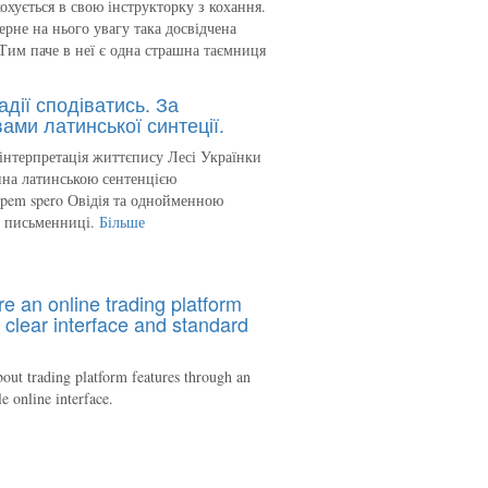
кохується в свою інструкторку з кохання.
ерне на нього увагу така досвідчена
Тим паче в неї є одна страшна таємниця
адії сподіватись. За
ами латинської синтеції.
інтерпретація життєпису Лесі Українки
на латинською сентенцією
spem spero Овідія та однойменною
ю письменниці.
Більше
re an online trading platform
 clear interface and standard
out trading platform features through an
le online interface.