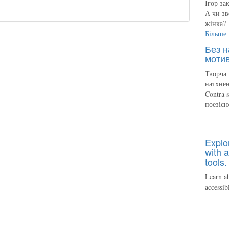
Ігор за
А чи зв
жінка? 
Більше
Без н
мотив
Творча 
натхнен
Contra 
поезіє
Explo
with a
tools.
Learn ab
accessib