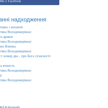
Ми у Facebook
анні надходження
торка з кохання
етяна Володимирівна
)
та дракон
етяна Володимирівна
)
чна Ялинка
етяна Володимирівна
)
т номер два - про Бога сучасності:
а вічність
етяна Володимирівна
)
і
етяна Володимирівна
)
відання