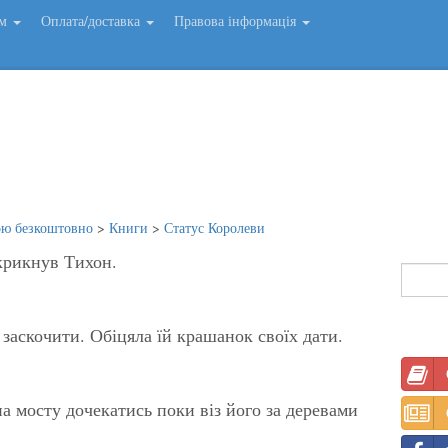
ем
Оплата/доставка
Правова інформація
ою безкоштовно
>
Книги
>
Статус Королеви
 крикнув Тихон.
заскочити. Обіцяла їй крашанок своїх дати.
а мосту дочекатись поки віз його за деревами