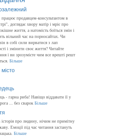
озалежний
 працює продавцем-консультантом в
трі", доглядає хвору матір і мріє про
зкішне життя, а натомість боїться змін і
ть вільний час на порносайтах. Чи
він в собі сили вирватися з лап
сті і змінити своє життя? Читайте
ння і ви зрозумієте чим все врешті решт
ться.
Більше
 місто
едець
ць - гарна риба! Навіщо віддавати її у
рога ... без сварок
Більше
тя
 історія про людину, нічим не примітну
ікаву. Емоції під час читання застануть
нацька.
Більше