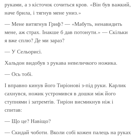
руками, а з кісточок сочиться кров. «Він був важкий,
наче брила, і тягнув мене униз.»
— Мене витягнув Гриф? — «Мабуть, ненавидить
мене, аж страх. Інакше б дав потонути.» — Скільки
я вже сплю? Де ми зараз?
— У Сельорисі.
Хальдон видобув з рукава невеличкого ножика.
— Ось тобі.
І вправно кинув його Тиріонові з-під руки. Карлик
сахнувся, ножик устромився в дошки між його
ступнями і затремтів. Тиріон висмикнув ніж і
спитав:
— Що це? Навіщо?
— Скидай чоботи. Вколи собі кожен палець на руках