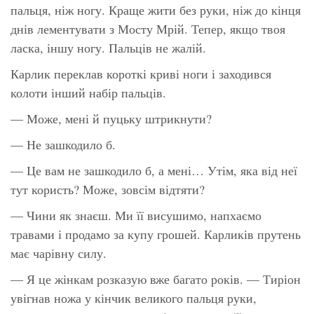
пальця, ніж ногу. Краще жити без руки, ніж до кінця
днів лементувати з Мосту Мрій. Тепер, якщо твоя
ласка, іншу ногу. Пальців не жалій.
Карлик переклав короткі криві ноги і заходився
колоти інший набір пальців.
— Може, мені й пуцьку штрикнути?
— Не зашкодило б.
— Це вам не зашкодило б, а мені… Утім, яка від неї
тут користь? Може, зовсім відтяти?
— Чини як знаєш. Ми її висушимо, напхаємо
травами і продамо за купу грошей. Карликів прутень
має чарівну силу.
— Я це жінкам розказую вже багато років. — Тиріон
увігнав ножа у кінчик великого пальця руки,