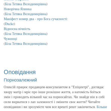
(
Біла Тетяна Володимирівна
)
Новорічна Ялинка
(
Біла Тетяна Володимирівна
)
Маніфест номер два - про Бога сучасності:
(
Ducke
)
Відносна вічність
(
Біла Тетяна Володимирівна
)
Чужинці
(
Біла Тетяна Володимирівна
)
Оповідання
Порнозалежний
Олексій працює продавцем-консультантом в "Епіцентрі", доглядає
хвору матір і мріє про інше розкішне життя, а натомість боїться
змін і проводить вільний час на порносайтах. Чи знайде він в собі
сили вирватися з лап залежності і змінити своє життя? Читайте
оповідання і ви зрозумієте чим все врешті решт закінчиться.
Більше