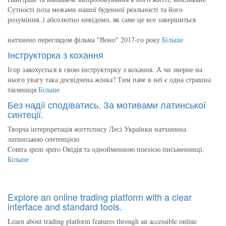
Сутності поза межами нашої буденної реальності та його
розуміння..і абсолютно невідомо, як саме це все завершиться
натхнено переглядом фільма "Воно" 2017-го року
Більше
Інструкторка з кохання
Ігор закохується в свою інструкторку з кохання. А чи зверне на
нього увагу така досвідчена жінка? Тим паче в неї є одна страшна
таємниця
Більше
Без надії сподіватись. За мотивами латинської
синтеції.
Творча інтерпретація життєпису Лесі Українки натхненна
латинською сентенцією
Contra spem spero Овідія та однойменною поезією письменниці.
Більше
Explore an online trading platform with a clear
interface and standard tools.
Learn about trading platform features through an accessible online