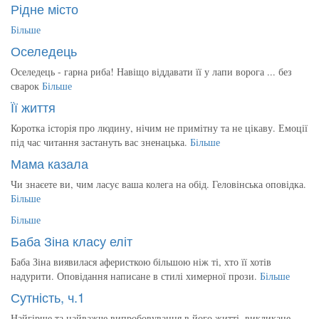
Рідне місто
Більше
Оселедець
Оселедець - гарна риба! Навіщо віддавати її у лапи ворога ... без
сварок
Більше
Її життя
Коротка історія про людину, нічим не примітну та не цікаву. Емоції
під час читання застануть вас зненацька.
Більше
Мама казала
Чи знаєете ви, чим ласує ваша колега на обід. Геловінська оповідка.
Більше
Більше
Баба Зіна класу еліт
Баба Зіна виявилася аферисткою більшою ніж ті, хто її хотів
надурити. Оповідання написане в стилі химерної прози.
Більше
Сутність, ч.1
Найгірше та найважче випробовування в його житті, викликане