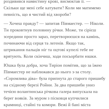
роздивився намистину крові, висмоктав її. —
Скільки ще мені себе катувати? Коли ми матимемо
певність, що я чистий від хвороби?
— Хочеш правду? — запитав Півмаестер. — Ніколи.
Ти проковтнув половину річки. Може, ти сірієш
зсередини просто зараз, перетворюєшся на камінь,
починаючи від серця та легенів. Якщо так,
штрикання пальців ніг та оцтові купелі тебе не
врятують. Коли скінчиш, ходи посьорбати юшки.
Юшка була добра, хоча Тиріон помітив, що за їжею
Півмаестер не наближався до нього з-за столу.
«Соромлива діва» була припнута до старого пришибу
на східному березі Ройни. За два пришиби униз
течією волантинська річкова галера випускала на
берег вояків. За муром з пісковця купчилися
крамниці, стайні та комори. Вежі й бані міста