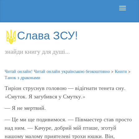
Слава ЗСУ!
знайди книгу для душі...
Читай онлайн! Читай онлайн українською безкоштовно
>
Книги
>
Танок з драконами
Тиріон струснув головою — відігнати тенета сну.
«Смуток. Я загубився у Смутку.»
— Я не мертвий.
— Це ми ще подивимося. — Півмаестер став просто
над ним. — Качуре, добрий мій пташе, зготуй
нашому малому приятелеві трохи юшки. Він,