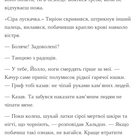
відчуваєш ножа.
«Сіра лускачка.» Тиріон скривився, штрикнув інший
палець, вилаявся, побачивши краплю крові навколо
вістря.
— Боляче! Задоволені?
— Танцюю з радощів.
— У тебе, Йолло, ноги смердять гірше за мої. —
Качур саме приніс полумисок рідкої гарячої юшки.
— Гриф тобі казав: не чіпай руками кам’яних людей.
— Казав. Та забувся наказати кам’яним людям не
чіпати мене.
— Поки колеш, шукай латки сірої мертвої шкіри та
нігті, що чорніють, — розповідав Хальдон. — Якщо
побачиш такі ознаки, не вагайся. Краще втратити