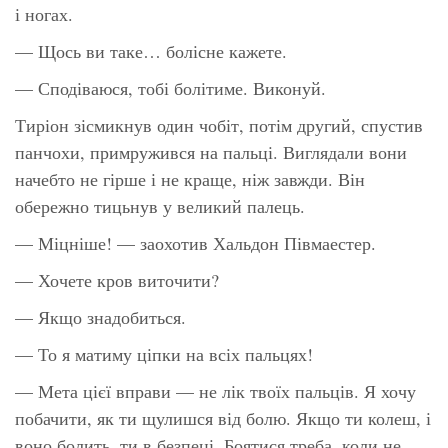
і ногах.
— Щось ви таке… болісне кажете.
— Сподіваюся, тобі болітиме. Виконуй.
Тиріон зісмикнув один чобіт, потім другий, спустив
панчохи, примружився на пальці. Виглядали вони
начебто не гірше і не краще, ніж завжди. Він
обережно тицьнув у великий палець.
— Міцніше! — заохотив Хальдон Півмаестер.
— Хочете кров виточити?
— Якщо знадобиться.
— То я матиму ціпки на всіх пальцях!
— Мета цієї вправи — не лік твоїх пальців. Я хочу
побачити, як ти щулишся від болю. Якщо ти колеш, і
воно болить, ти в безпеці. Боятися треба, коли не