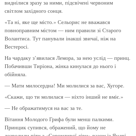
виднілися зразу за ними, підсвічені червоним
світлом західного сонця.
«Та ні, яке ще місто.» Сельорис не вважався
повноправним містом — ним правили зі Старого
Волантиса. Тут панували інакші звичаї, ніж на
Вестеросі.
На чардаку з’явилася Лемора, за нею услід — принц.
Побачивши Тиріона, жінка кинулася до нього і
обійняла.
— Мати милосердна! Ми молилися за вас, Хугоре.
«Скажи, що ти молилася — ніхто інший не вміє.»
— Не ображатимуся на вас за те.
Вітання Молодого Грифа були менш палкими.
Принцик супився, ображений, що йому не
дозволили піти з «Соромливої діви» разом із Яндрі