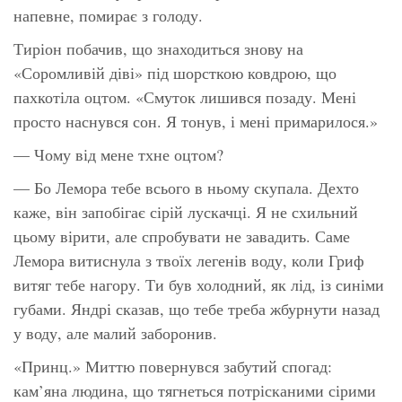
напевне, помирає з голоду.
Тиріон побачив, що знаходиться знову на
«Соромливій діві» під шорсткою ковдрою, що
пахкотіла оцтом. «Смуток лишився позаду. Мені
просто наснувся сон. Я тонув, і мені примарилося.»
— Чому від мене тхне оцтом?
— Бо Лемора тебе всього в ньому скупала. Дехто
каже, він запобігає сірій лускачці. Я не схильний
цьому вірити, але спробувати не завадить. Саме
Лемора витиснула з твоїх легенів воду, коли Гриф
витяг тебе нагору. Ти був холодний, як лід, із синіми
губами. Яндрі сказав, що тебе треба жбурнути назад
у воду, але малий заборонив.
«Принц.» Миттю повернувся забутий спогад:
кам’яна людина, що тягнеться потрісканими сірими