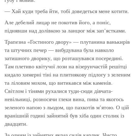
— Хай куди треба йти, тобі доведеться мене котити.
Але дебелий лицар не покотив його, а поніс,
піднявши над долівкою за ланцюг між зап’ястками.
Трапезна «Гостиного двору» — плутанина ванькирів
та штучних печер — вибудувана була навколо
затишного дворику, що розташувався посередині.
Там плетиво квітучої лози на візерунчастій решітці
кидало химерні тіні на плитнякову підлогу з зеленим
та ліловим мохом, що витикався між каменів.
Світлом і тінями рухалися туди-сюди дівчата-
невільниці, розносячи глеки вина, пива та якогось
зеленого напою з льодом, що пахкотів м’ятою. О цій
вранішній годині зайнятий був хіба один столик із
двадцяти.
За одним із зайнятих якраз сидів карлик. Чисто