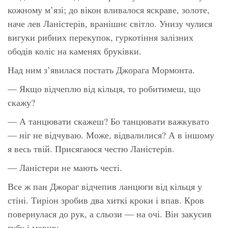
кожному м’язі; до вікон вливалося яскраве, золоте,
наче лев Ланістерів, вранішнє світло. Унизу чулися
вигуки рибних перекупок, гуркотіння залізних
ободів коліс на каменях бруківки.
Над ним з’явилася постать Джорага Мормонта.
— Якщо відчеплю від кільця, то робитимеш, що
скажу?
— А танцювати скажеш? Бо танцювати важкувато
— ніг не відчуваю. Може, відвалилися? А в іншому
я весь твій. Присягаюся честю Ланістерів.
— Ланістери не мають честі.
Все ж пан Джораг відчепив ланцюги від кільця у
стіні. Тиріон зробив два хиткі кроки і впав. Кров
повернулася до рук, а сльози — на очі. Він закусив
губу і мовив: