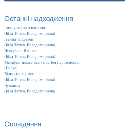
Останні надходження
Інструкторка з кохання
(
Біла Тетяна Володимирівна
)
Іванна та дракон
(
Біла Тетяна Володимирівна
)
Новорічна Ялинка
(
Біла Тетяна Володимирівна
)
Маніфест номер два - про Бога сучасності:
(
Ducke
)
Відносна вічність
(
Біла Тетяна Володимирівна
)
Чужинці
(
Біла Тетяна Володимирівна
)
Оповідання