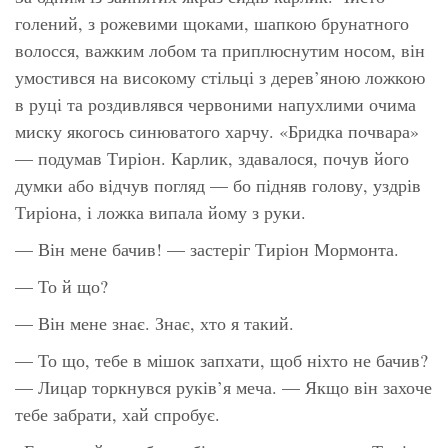
голений, з рожевими щоками, шапкою брунатного
волосся, важким лобом та приплюснутим носом, він
умостився на високому стільці з дерев’яною ложкою
в руці та роздивлявся червоними напухлими очима
миску якогось синюватого харчу. «Бридка почвара»
— подумав Тиріон. Карлик, здавалося, почув його
думки або відчув погляд — бо підняв голову, уздрів
Тиріона, і ложка випала йому з руки.
— Він мене бачив! — застеріг Тиріон Мормонта.
— То й що?
— Він мене знає. Знає, хто я такий.
— То що, тебе в мішок запхати, щоб ніхто не бачив?
— Лицар торкнувся руків’я меча. — Якщо він захоче
тебе забрати, хай спробує.