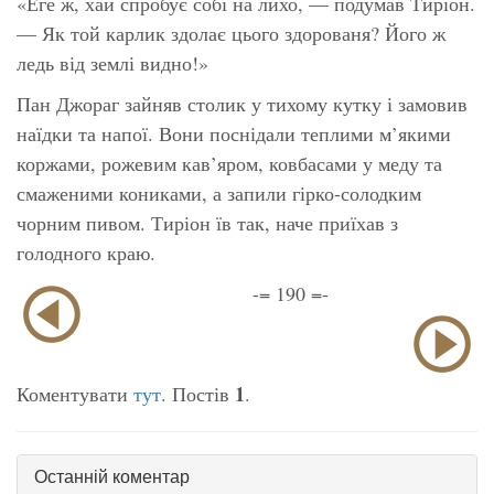
«Еге ж, хай спробує собі на лихо, — подумав Тиріон.
— Як той карлик здолає цього здорованя? Його ж
ледь від землі видно!»
Пан Джораг зайняв столик у тихому кутку і замовив
наїдки та напої. Вони поснідали теплими м’якими
коржами, рожевим кав’яром, ковбасами у меду та
смаженими кониками, а запили гірко-солодким
чорним пивом. Тиріон їв так, наче приїхав з
голодного краю.
-= 190 =-
1
Коментувати
тут
. Постів
.
Останній коментар