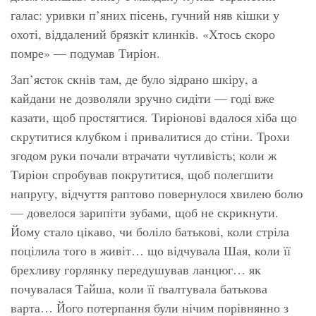
галас: уривки п’яних пісень, гучний няв кішки у
охоті, віддалений брязкіт клинків. «Хтось скоро
помре» — подумав Тиріон.
Зап’ясток скнів там, де було зідрано шкіру, а
кайдани не дозволяли зручно сидіти — годі вже
казати, щоб простягтися. Тиріонові вдалося хіба що
скрутитися клубком і привалитися до стіни. Трохи
згодом руки почали втрачати чутливість; коли ж
Тиріон спробував покрутитися, щоб полегшити
напругу, відчуття раптово повернулося хвилею болю
— довелося зарипіти зубами, щоб не скрикнути.
Йому стало цікаво, чи боліло батькові, коли стріла
поцілила того в живіт… що відчувала Шая, коли її
брехливу горлянку передушував ланцюг… як
почувалася Тайша, коли її ґвалтувала батькова
варта… Його потерпання були нічим порівнянно з