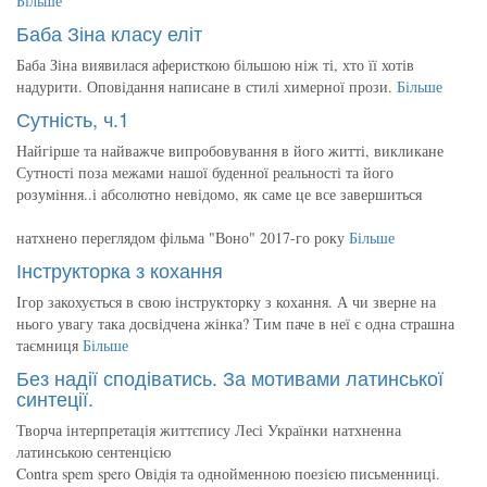
Більше
Баба Зіна класу еліт
Баба Зіна виявилася аферисткою більшою ніж ті, хто її хотів
надурити. Оповідання написане в стилі химерної прози.
Більше
Сутність, ч.1
Найгірше та найважче випробовування в його житті, викликане
Сутності поза межами нашої буденної реальності та його
розуміння..і абсолютно невідомо, як саме це все завершиться
натхнено переглядом фільма "Воно" 2017-го року
Більше
Інструкторка з кохання
Ігор закохується в свою інструкторку з кохання. А чи зверне на
нього увагу така досвідчена жінка? Тим паче в неї є одна страшна
таємниця
Більше
Без надії сподіватись. За мотивами латинської
синтеції.
Творча інтерпретація життєпису Лесі Українки натхненна
латинською сентенцією
Contra spem spero Овідія та однойменною поезією письменниці.