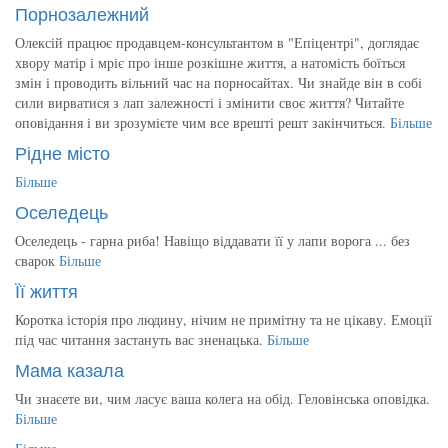
Порнозалежний
Олексій працює продавцем-консультантом в "Епіцентрі", доглядає
хвору матір і мріє про інше розкішне життя, а натомість боїться
змін і проводить вільний час на порносайтах. Чи знайде він в собі
сили вирватися з лап залежності і змінити своє життя? Читайте
оповідання і ви зрозумієте чим все врешті решт закінчиться.
Більше
Рідне місто
Більше
Оселедець
Оселедець - гарна риба! Навіщо віддавати її у лапи ворога ... без
сварок
Більше
Її життя
Коротка історія про людину, нічим не примітну та не цікаву. Емоції
під час читання застануть вас зненацька.
Більше
Мама казала
Чи знаєете ви, чим ласує ваша колега на обід. Геловінська оповідка.
Більше