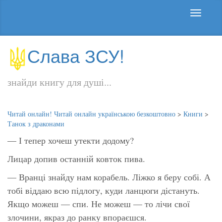
Слава ЗСУ!
знайди книгу для душі...
Читай онлайн! Читай онлайн українською безкоштовно
>
Книги
>
Танок з драконами
— І тепер хочеш утекти додому?
Лицар допив останній ковток пива.
— Вранці знайду нам корабель. Ліжко я беру собі. А
тобі віддаю всю підлогу, куди ланцюги дістануть.
Якщо можеш — спи. Не можеш — то лічи свої
злочини, якраз до ранку впораєшся.