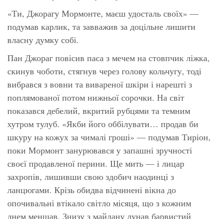
«Ти, Джорагу Мормонте, маєш удосталь своїх» —
подумав карлик, та завважив за доцільне лишити
власну думку собі.
Пан Джораг повісив паса з мечем на стовпчик ліжка,
скинув чоботи, стягнув через голову кольчугу, тоді
вибрався з вовни та вивареної шкіри і нарешті з
поплямованої потом нижньої сорочки. На світ
показався дебелий, вкритий рубцями та темним
хутром тулуб. «Якби його оббілувати… продав би
шкуру на кожух за чималі гроші» — подумав Тиріон,
поки Мормонт занурювався у запашні зручності
своєї продавленої перини. Ще мить — і лицар
захропів, лишивши свою здобич наодинці з
ланцюгами. Крізь обидва відчинені вікна до
опочивальні втікало світло місяця, що з кожним
днем меншав. Знизу з майдану лунав барвистий