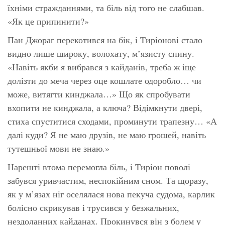
їхніми стражданнями, та біль від того не слабшав.
«Як це припинити?»
Пан Джораг перекотився на бік, і Тиріонові стало
видно лише широку, волохату, м’язисту спину.
«Навіть якби я вибрався з кайданів, треба ж іще
долізти до меча через оце кошлате одоробло… чи
може, витягти кинджала…» Що як спробувати
вхопити не кинджала, а ключа? Відімкнути двері,
стиха спуститися сходами, проминути трапезну… «А
далі куди? Я не маю друзів, не маю грошей, навіть
тутешньої мови не знаю.»
Нарешті втома перемогла біль, і Тиріон поволі
забувся уривчастим, неспокійним сном. Та щоразу,
як у м’язах ніг оселялася нова пекуча судома, карлик
болісно скрикував і трусився у безжальних,
нездоланних кайданах. Прокинувся він з болем у