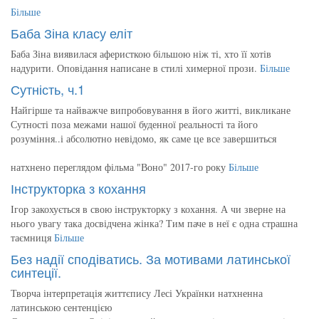
Більше
Баба Зіна класу еліт
Баба Зіна виявилася аферисткою більшою ніж ті, хто її хотів
надурити. Оповідання написане в стилі химерної прози.
Більше
Сутність, ч.1
Найгірше та найважче випробовування в його житті, викликане
Сутності поза межами нашої буденної реальності та його
розуміння..і абсолютно невідомо, як саме це все завершиться
натхнено переглядом фільма "Воно" 2017-го року
Більше
Інструкторка з кохання
Ігор закохується в свою інструкторку з кохання. А чи зверне на
нього увагу така досвідчена жінка? Тим паче в неї є одна страшна
таємниця
Більше
Без надії сподіватись. За мотивами латинської
синтеції.
Творча інтерпретація життєпису Лесі Українки натхненна
латинською сентенцією