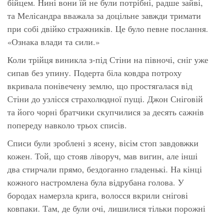
бійцем. Нині вони їй не були потрібні, радше зайві,
та Мелісандра вважала за доцільне завжди тримати
при собі двійко стражників. Це було певне послання.
«Ознака влади та сили.»
Коли трійця виникла з-під Стіни на півночі, сніг уже
сипав без упину. Подерта біла ковдра потроху
вкривала понівечену землю, що простягалася від
Стіни до узлісся страхолюдної пущі. Джон Сніговій
та його чорні братчики скупчилися за десять сажнів
попереду навколо трьох списів.
Списи були зроблені з ясену, вісім стоп завдовжки
кожен. Той, що стояв ліворуч, мав вигин, але інші
два стирчали прямо, бездоганно гладенькі. На кінці
кожного настромлена була відрубана голова. У
бородах намерзла крига, волосся вкрили снігові
ковпаки. Там, де були очі, лишилися тільки порожні