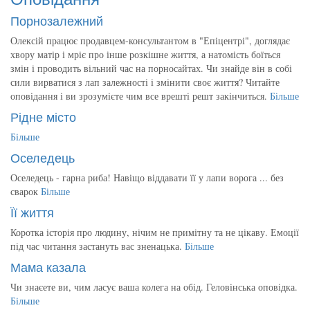
Порнозалежний
Олексій працює продавцем-консультантом в "Епіцентрі", доглядає
хвору матір і мріє про інше розкішне життя, а натомість боїться
змін і проводить вільний час на порносайтах. Чи знайде він в собі
сили вирватися з лап залежності і змінити своє життя? Читайте
оповідання і ви зрозумієте чим все врешті решт закінчиться.
Більше
Рідне місто
Більше
Оселедець
Оселедець - гарна риба! Навіщо віддавати її у лапи ворога ... без
сварок
Більше
Її життя
Коротка історія про людину, нічим не примітну та не цікаву. Емоції
під час читання застануть вас зненацька.
Більше
Мама казала
Чи знаєете ви, чим ласує ваша колега на обід. Геловінська оповідка.
Більше