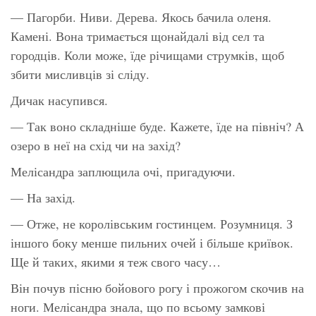
— Пагорби. Ниви. Дерева. Якось бачила оленя.
Камені. Вона тримається щонайдалі від сел та
городців. Коли може, їде річищами струмків, щоб
збити мисливців зі сліду.
Дичак насупився.
— Так воно складніше буде. Кажете, їде на північ? А
озеро в неї на схід чи на захід?
Мелісандра заплющила очі, пригадуючи.
— На захід.
— Отже, не королівським гостинцем. Розумниця. З
іншого боку менше пильних очей і більше криївок.
Ще й таких, якими я теж свого часу…
Він почув пісню бойового рогу і прожогом скочив на
ноги. Мелісандра знала, що по всьому замкові