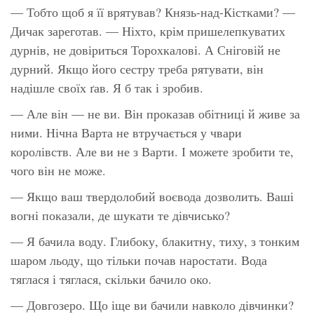
— Тобто щоб я її врятував? Князь-над-Кістками? —
Дичак зареготав. — Ніхто, крім пришелепкуватих
дурнів, не довіриться Торохкалові. А Сніговій не
дурний. Якщо його сестру треба рятувати, він
надішле своїх ґав. Я б так і зробив.
— Але він — не ви. Він проказав обітниці й живе за
ними. Нічна Варта не втручається у чвари
королівств. Але ви не з Варти. І можете зробити те,
чого він не може.
— Якщо ваш твердолобий воєвода дозволить. Ваші
вогні показали, де шукати те дівчисько?
— Я бачила воду. Глибоку, блакитну, тиху, з тонким
шаром льоду, що тільки почав наростати. Вода
тяглася і тяглася, скільки бачило око.
— Довгозеро. Що іще ви бачили навколо дівчинки?