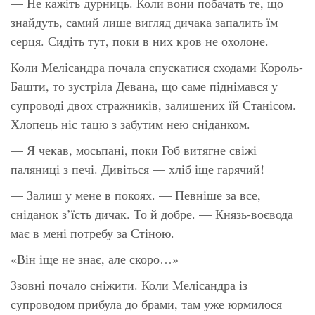
— Не кажіть дурниць. Коли вони побачать те, що
знайдуть, самий лише вигляд дичака запалить їм
серця. Сидіть тут, поки в них кров не охолоне.
Коли Мелісандра почала спускатися сходами Король-
Башти, то зустріла Девана, що саме піднімався у
супроводі двох стражників, залишених їй Станісом.
Хлопець ніс тацю з забутим нею сніданком.
— Я чекав, мосьпані, поки Гоб витягне свіжі
паляниці з печі. Дивіться — хліб іще гарячий!
— Залиш у мене в покоях. — Певніше за все,
сніданок з’їсть дичак. То й добре. — Князь-воєвода
має в мені потребу за Стіною.
«Він іще не знає, але скоро…»
Ззовні почало сніжити. Коли Мелісандра із
супроводом прибула до брами, там уже юрмилося