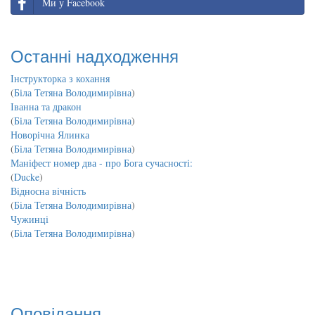
Ми у Facebook
Останні надходження
Інструкторка з кохання
(
Біла Тетяна Володимирівна
)
Іванна та дракон
(
Біла Тетяна Володимирівна
)
Новорічна Ялинка
(
Біла Тетяна Володимирівна
)
Маніфест номер два - про Бога сучасності:
(
Ducke
)
Відносна вічність
(
Біла Тетяна Володимирівна
)
Чужинці
(
Біла Тетяна Володимирівна
)
Оповідання