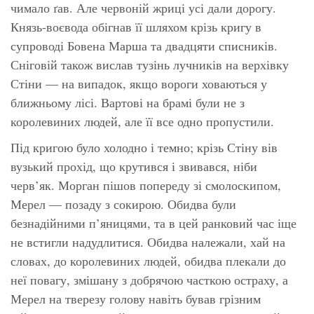
чимало ґав. Але червоній жриці усі дали дорогу.
Князь-воєвода обігнав її шляхом крізь кригу в
супроводі Бовена Марша та двадцяти списників.
Сніговій також вислав тузінь лучників на верхівку
Стіни — на випадок, якщо вороги ховаються у
ближньому лісі. Вартові на брамі були не з
королевиних людей, але її все одно пропустили.
Під кригою було холодно і темно; крізь Стіну вів
вузький прохід, що крутився і звивався, ніби
черв’як. Морган пішов попереду зі смолоскипом,
Мерел — позаду з сокирою. Обидва були
безнадійними п’яницями, та в цей ранковий час іще
не встигли надудлитися. Обидва належали, хай на
словах, до королевиних людей, обидва плекали до
неї повагу, змішану з добрячою часткою остраху, а
Мерел на тверезу голову навіть бував грізним