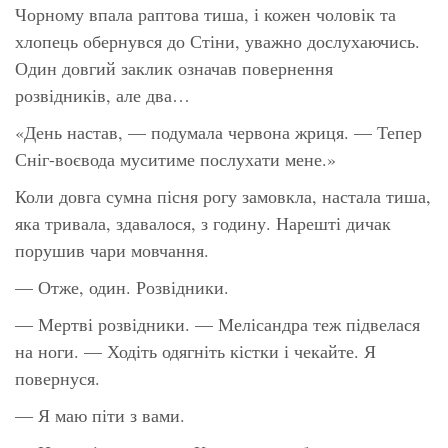
Чорному впала раптова тиша, і кожен чоловік та
хлопець обернувся до Стіни, уважно дослухаючись.
Один довгий заклик означав повернення
розвідників, але два…
«День настав, — подумала червона жриця. — Тепер
Сніг-воєвода муситиме послухати мене.»
Коли довга сумна пісня рогу замовкла, настала тиша,
яка тривала, здавалося, з годину. Нарешті дичак
порушив чари мовчання.
— Отже, один. Розвідники.
— Мертві розвідники. — Мелісандра теж підвелася
на ноги. — Ходіть одягніть кістки і чекайте. Я
повернуся.
— Я маю піти з вами.