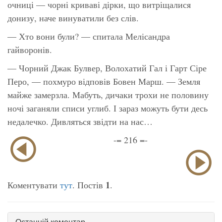
очниці — чорні криваві дірки, що витріщалися
донизу, наче винуватили без слів.
— Хто вони були? — спитала Мелісандра
гайворонів.
— Чорний Джак Булвер, Волохатий Гал і Гарт Сіре
Перо, — похмуро відповів Бовен Марш. — Земля
майже замерзла. Мабуть, дичаки трохи не половину
ночі заганяли списи углиб. І зараз можуть бути десь
недалечко. Дивляться звідти на нас…
-= 216 =-
1
Коментувати
тут
. Постів
.
Останній коментар