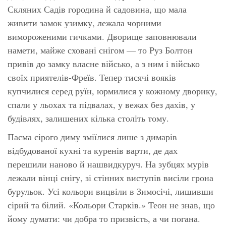
Скляних Садів городина й садовина, що мала
живити замок узимку, лежала чорними
вимороженими гичками. Дворище заповнювали
намети, майже сховані снігом — то Руз Болтон
привів до замку власне військо, а з ним і військо
своїх приятелів-Фреїв. Тепер тисячі вояків
купчилися серед руїн, юрмилися у кожному дворику,
спали у льохах та підвалах, у вежах без дахів, у
будівлях, залишених кілька століть тому.
Пасма сірого диму зміїлися лише з димарів
відбудованої кухні та куренів варти, де дах
перешили наново й нашвидкуруч. На зубцях мурів
лежали вінці снігу, зі стінних виступів висіли грона
бурульок. Усі кольори вицвіли в Зимосічі, лишивши
сірий та білий. «Кольори Старків.» Теон не знав, що
йому думати: чи добра то призвість, а чи погана.