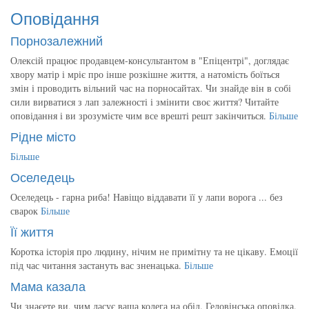
Оповідання
Порнозалежний
Олексій працює продавцем-консультантом в "Епіцентрі", доглядає
хвору матір і мріє про інше розкішне життя, а натомість боїться
змін і проводить вільний час на порносайтах. Чи знайде він в собі
сили вирватися з лап залежності і змінити своє життя? Читайте
оповідання і ви зрозумієте чим все врешті решт закінчиться.
Більше
Рідне місто
Більше
Оселедець
Оселедець - гарна риба! Навіщо віддавати її у лапи ворога ... без
сварок
Більше
Її життя
Коротка історія про людину, нічим не примітну та не цікаву. Емоції
під час читання застануть вас зненацька.
Більше
Мама казала
Чи знаєете ви, чим ласує ваша колега на обід. Геловінська оповідка.