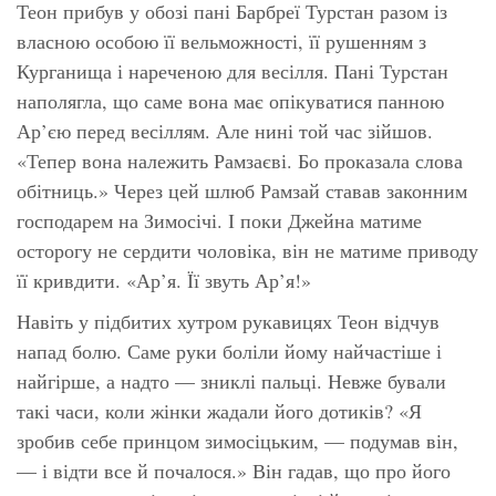
Теон прибув у обозі пані Барбреї Турстан разом із
власною особою її вельможності, її рушенням з
Курганища і нареченою для весілля. Пані Турстан
наполягла, що саме вона має опікуватися панною
Ар’єю перед весіллям. Але нині той час зійшов.
«Тепер вона належить Рамзаєві. Бо проказала слова
обітниць.» Через цей шлюб Рамзай ставав законним
господарем на Зимосічі. І поки Джейна матиме
осторогу не сердити чоловіка, він не матиме приводу
її кривдити. «Ар’я. Її звуть Ар’я!»
Навіть у підбитих хутром рукавицях Теон відчув
напад болю. Саме руки боліли йому найчастіше і
найгірше, а надто — зниклі пальці. Невже бували
такі часи, коли жінки жадали його дотиків? «Я
зробив себе принцом зимосіцьким, — подумав він,
— і відти все й почалося.» Він гадав, що про його