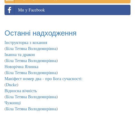
Ми у Facebook
Останні надходження
Інструкторка з кохання
(
Біла Тетяна Володимирівна
)
Іванна та дракон
(
Біла Тетяна Володимирівна
)
Новорічна Ялинка
(
Біла Тетяна Володимирівна
)
Маніфест номер два - про Бога сучасності:
(
Ducke
)
Відносна вічність
(
Біла Тетяна Володимирівна
)
Чужинці
(
Біла Тетяна Володимирівна
)