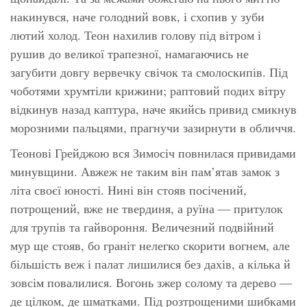
накинувся, наче голодний вовк, і схопив у зуби
лютий холод. Теон нахилив голову під вітром і
рушив до великої трапезної, намагаючись не
загубити довгу вервечку свічок та смолоскипів. Під
чоботями хрумтіли крижини; раптовий подих вітру
відкинув назад каптура, наче якийсь привид смикнув
морозними пальцями, прагнучи зазирнути в обличчя.
Теонові Грейджою вся Зимосіч повнилася привидами
минувщини. Авжеж не таким він пам’ятав замок з
літа своєї юності. Нині він стояв посічений,
потрощений, вже не твердиня, а руїна — притулок
для трупів та гайвороння. Величезний подвійний
мур ще стояв, бо граніт нелегко скорити вогнем, але
більшість веж і палат лишилися без дахів, а кілька й
зовсім повалилися. Вогонь зжер солому та дерево —
де цілком, де шматками. Під розтрощеними шибками