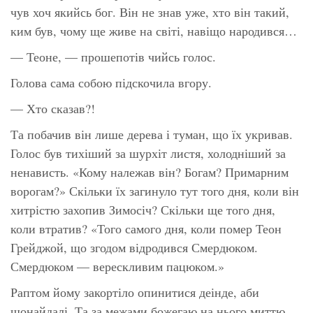
чув хоч якийсь бог. Він не знав уже, хто він такий,
ким був, чому ще живе на світі, навіщо народився…
— Теоне, — прошепотів чийсь голос.
Голова сама собою підскочила вгору.
— Хто сказав?!
Та побачив він лише дерева і туман, що їх укривав.
Голос був тихіший за шурхіт листя, холодніший за
ненависть. «Кому належав він? Богам? Примарним
ворогам?» Скільки їх загинуло тут того дня, коли він
хитрістю захопив Зимосіч? Скільки ще того дня,
коли втратив? «Того самого дня, коли помер Теон
Грейджой, що згодом відродився Смердюком.
Смердюком — верескливим пацюком.»
Раптом йому закортіло опинитися деінде, аби
щонайдалі. Та за межами божегаю на нього миттю