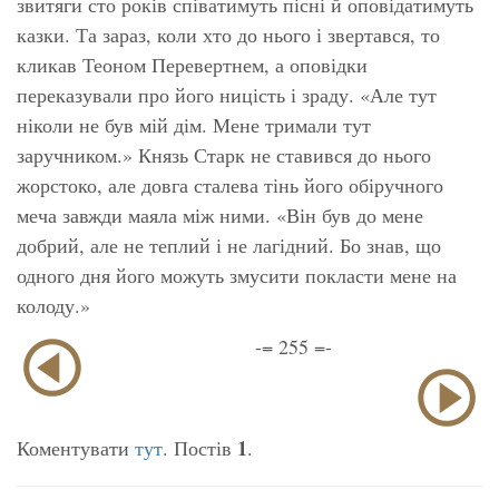
звитяги сто років співатимуть пісні й оповідатимуть
казки. Та зараз, коли хто до нього і звертався, то
кликав Теоном Перевертнем, а оповідки
переказували про його ницість і зраду. «Але тут
ніколи не був мій дім. Мене тримали тут
заручником.» Князь Старк не ставився до нього
жорстоко, але довга сталева тінь його обіручного
меча завжди маяла між ними. «Він був до мене
добрий, але не теплий і не лагідний. Бо знав, що
одного дня його можуть змусити покласти мене на
колоду.»
-= 255 =-
1
Коментувати
тут
. Постів
.