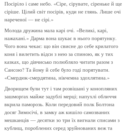
Посіріло і саме небо. «Сіре, сірувате, сіреньке й ще
сіріше. Цілий світ посірів, куди не глянь. Лише очі
нареченої — не сірі.»
Молода дружина мала карі очі. «Великі, карі,
нажахані.» Дарма вона шукає в нього порятунку.
Чого вона чекає: що він свисне до себе крилатого
коня і вилетить відси з нею за спиною, як у тих
казках, що дівчисько полюбляло читати разом з
Сансою? Та йому й себе було годі порятувати.
«Смердюк-смердятина, нікчемна здохлятина.»
Дворищем були тут і там розвішані у конопляних
зашморгах майже задублі мерці; напухлі обличчя
вкрила паморозь. Коли передовий полк Болтона
досяг Зимосічі, в замку аж кишіло самозваних
мешканців — десятки зо три їх вигнали списами з
кублищ, пороблених серед зруйнованих веж та