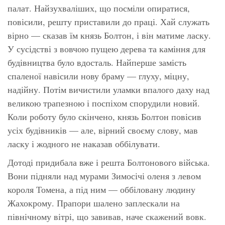
палат. Найзухваліших, що посміли опиратися,
повісили, решту приставили до праці. Хай служать
вірно — сказав їм князь Болтон, і він матиме ласку.
У сусідстві з вовчою пущею дерева та каміння для
будівництва було вдосталь. Найперше замість
спаленої навісили нову браму — глуху, міцну,
надійну. Потім вичистили уламки впалого даху над
великою трапезною і поспіхом спорудили новий.
Коли роботу було скінчено, князь Болтон повісив
усіх будівників — але, вірний своєму слову, мав
ласку і жодного не наказав оббілувати.
Дотоді придибала вже і решта Болтонового війська.
Вони підняли над мурами Зимосічі оленя з левом
короля Томена, а під ним — оббіловану людину
Жахокрому. Прапори шалено заплескали на
північному вітрі, що завивав, наче скажений вовк.