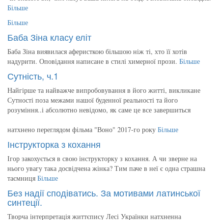
Більше
Більше
Баба Зіна класу еліт
Баба Зіна виявилася аферисткою більшою ніж ті, хто її хотів
надурити. Оповідання написане в стилі химерної прози.
Більше
Сутність, ч.1
Найгірше та найважче випробовування в його житті, викликане
Сутності поза межами нашої буденної реальності та його
розуміння..і абсолютно невідомо, як саме це все завершиться
натхнено переглядом фільма "Воно" 2017-го року
Більше
Інструкторка з кохання
Ігор закохується в свою інструкторку з кохання. А чи зверне на
нього увагу така досвідчена жінка? Тим паче в неї є одна страшна
таємниця
Більше
Без надії сподіватись. За мотивами латинської
синтеції.
Творча інтерпретація життєпису Лесі Українки натхненна