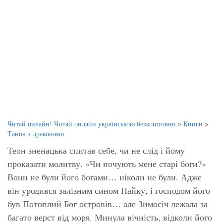
Читай онлайн! Читай онлайн українською безкоштовно
>
Книги
>
Танок з драконами
Теон зненацька спитав себе, чи не слід і йому
проказати молитву. «Чи почують мене старі боги?»
Вони не були його богами… ніколи не були. Адже
він уродився залізним сином Пайку, і господом його
був Потоплий Бог островів… але Зимосіч лежала за
багато верст від моря. Минула вічність, відколи його