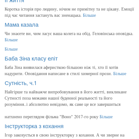
Коротка історія про людину, нічим не примітну та не цікаву. Емоції
під час читання застануть вас зненацька.
Більше
Мама казала
Чи знаєете ви, чим ласує ваша колега на обід. Геловінська оповідка.
Більше
Більше
Баба Зіна класу еліт
Баба Зіна виявилася аферисткою більшою ніж ті, хто її хотів
надурити. Оповідання написане в стилі химерної прози.
Більше
Сутність, ч.1
Найгірше та найважче випробовування в його житті, викликане
Сутності поза межами нашої буденної реальності та його
розуміння..і абсолютно невідомо, як саме це все завершиться
натхнено переглядом фільма "Воно" 2017-го року
Більше
Інструкторка з кохання
Ігор закохується в свою інструкторку з кохання. А чи зверне на