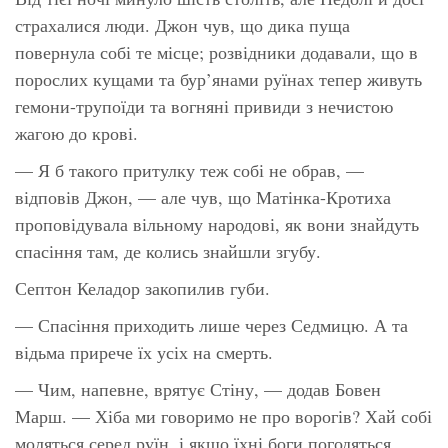
страхалися люди. Джон чув, що дика пуща
повернула собі те місце; розвідники додавали, що в
порослих кущами та бур’янами руїнах тепер живуть
гемони-трупоїди та вогняні привиди з нечистою
жагою до крові.
— Я б такого притулку теж собі не обрав, —
відповів Джон, — але чув, що Матінка-Кротиха
проповідувала вільному народові, як вони знайдуть
спасіння там, де колись знайшли згубу.
Септон Келадор закопилив губи.
— Спасіння приходить лише через Седмицю. А та
відьма прирече їх усіх на смерть.
— Чим, напевне, врятує Стіну, — додав Бовен
Марш. — Хіба ми говоримо не про ворогів? Хай собі
моляться серед руїн, і якщо їхні боги погодяться