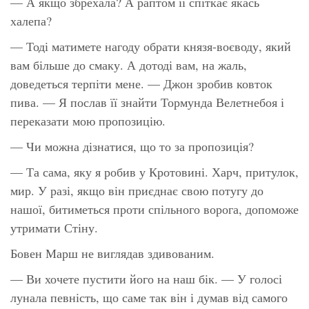
— А якщо збрехала? А раптом її спіткає якась
халепа?
— Тоді матимете нагоду обрати князя-воєводу, який
вам більше до смаку. А дотоді вам, на жаль,
доведеться терпіти мене. — Джон зробив ковток
пива. — Я послав її знайти Тормунда Велетнебоя і
переказати мою пропозицію.
— Чи можна дізнатися, що то за пропозиція?
— Та сама, яку я робив у Кротовині. Харч, притулок,
мир. У разі, якщо він приєднає свою потугу до
нашої, битиметься проти спільного ворога, допоможе
утримати Стіну.
Бовен Марш не виглядав здивованим.
— Ви хочете пустити його на наш бік. — У голосі
лунала певність, що саме так він і думав від самого