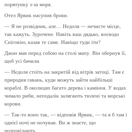
порятунку з-за моря.
Отел Ярвик насупив брови.
— Я не розвідник, але… Недоля — нечисте місце,
так кажуть. Зурочене. Навіть ваш дядько, воєводо
Сніговію, казав те саме. Навіщо туди іти?
Джон мав перед собою на столі мапу. Він обернув її,
щоб усі бачили.
— Недоля стоїть на закритій від вітрів затоці. Там є
природня гавань, куди можуть зайти найбільші
кораблі. В околицях багато дерева і каміння. У водах
чимало риби, неподалік залягають тюлені та морські
корови.
— Так-то воно так, — відповів Ярвик, — та я б там і
однієї ночі не ночував. Ви ж знаєте, що
розповідають.