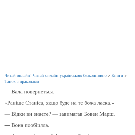
Читай онлайн! Читай онлайн українською безкоштовно
>
Книги
>
Танок з драконами
— Вала повернеться.
«Раніше Станіса, якщо буде на те божа ласка.»
— Відки ви знаєте? — завимагав Бовен Марш.
— Вона пообіцяла.