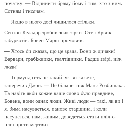
початку. — Відчинити браму йому і тим, хто з ним.
Сотням і тисячам.
— Якщо в нього досі лишилося стільки.
Септон Келадор зробив знак зірки. Отел Ярвик
забуркотів. Бовен Марш промовив:
— Хтось би сказав, що це зрада. Вони ж дичаки!
Варвари, грабіжники, ґвалтівники. Радше звірі, ніж
люди!
— Тормунд геть не такий, як ви кажете, —
заперечив Джон. — Не більше, ніж Манс Розбишака.
Та навіть якби кожне ваше слово було правдиве,
Бовене, вони однак люди. Живі люди — такі, як ви і
я. Зима насувається, панове старшина, і коли
насунеться, нам, живим, доведеться стати пліч-о-
пліч проти мертвих.