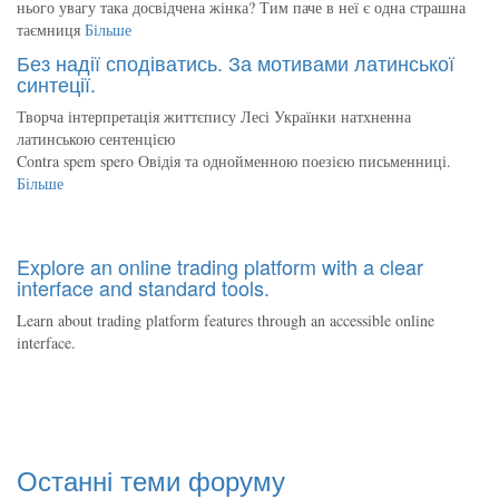
нього увагу така досвідчена жінка? Тим паче в неї є одна страшна
таємниця
Більше
Без надії сподіватись. За мотивами латинської
синтеції.
Творча інтерпретація життєпису Лесі Українки натхненна
латинською сентенцією
Contra spem spero Овідія та однойменною поезією письменниці.
Більше
Explore an online trading platform with a clear
interface and standard tools.
Learn about trading platform features through an accessible online
interface.
Останні теми форуму