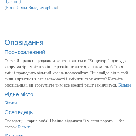
Чужинці
(
Біла Тетяна Володимирівна
)
Оповідання
Порнозалежний
Олексій працює продавцем-консультантом в "Епіцентрі", доглядає
хвору матір і мріє про інше розкішне життя, а натомість боїться
змін і проводить вільний час на порносайтах. Чи знайде він в собі
сили вирватися з лап залежності і змінити своє життя? Читайте
оповідання і ви зрозумієте чим все врешті решт закінчиться.
Більше
Рідне місто
Більше
Оселедець
Оселедець - гарна риба! Навіщо віддавати її у лапи ворога ... без
сварок
Більше
Її життя