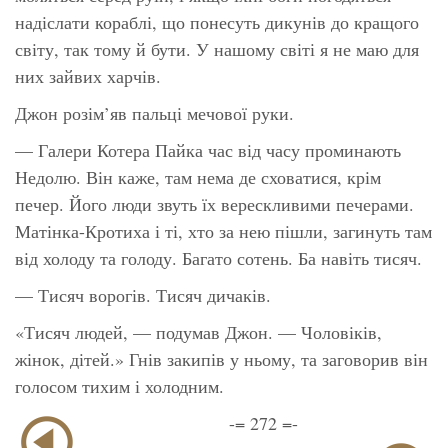
надіслати кораблі, що понесуть дикунів до кращого
світу, так тому й бути. У нашому світі я не маю для
них зайвих харчів.
Джон розім’яв пальці мечової руки.
— Галери Котера Пайка час від часу проминають
Недолю. Він каже, там нема де сховатися, крім
печер. Його люди звуть їх верескливими печерами.
Матінка-Кротиха і ті, хто за нею пішли, загинуть там
від холоду та голоду. Багато сотень. Ба навіть тисяч.
— Тисяч ворогів. Тисяч дичаків.
«Тисяч людей, — подумав Джон. — Чоловіків,
жінок, дітей.» Гнів закипів у ньому, та заговорив він
голосом тихим і холодним.
-= 272 =-