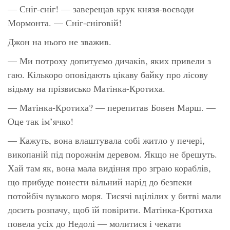
— Сніг-сніг! — заверещав крук князя-воєводи
Мормонта. — Сніг-сніговій!
Джон на нього не зважив.
— Ми потроху допитуємо дичаків, яких привели з
гаю. Кількоро оповідають цікаву байку про лісову
відьму на прізвисько Матінка-Кротиха.
— Матінка-Кротиха? — перепитав Бовен Марш. —
Оце так ім’ячко!
— Кажуть, вона влаштувала собі житло у печері,
викопаній під порожнім деревом. Якщо не брешуть.
Хай там як, вона мала видіння про зграю кораблів,
що прибуде понести вільний нарід до безпеки
потойбіч вузького моря. Тисячі вцілілих у битві мали
досить розпачу, щоб їй повірити. Матінка-Кротиха
повела усіх до Недолі — молитися і чекати