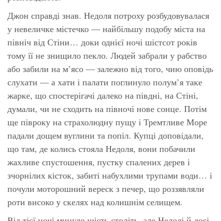
Джон справді знав. Недоля потроху розбудовувалася
у невеличке містечко — найбільшу подобу міста на
північ від Стіни… доки однієї ночі шістсот років
тому її не знищило пекло. Людей забрали у рабство
або забили на м’ясо — залежно від того, чию оповідь
слухати — а хати і палати поглинуло полум’я таке
жарке, що спостерігачі далеко на півдні, на Стіні,
думали, чи не сходить на півночі нове сонце. Потім
ще півроку на страхолюдну пущу і Тремтливе Море
падали дощем вуглини та попіл. Купці доповідали,
що там, де колись стояла Недоля, вони побачили
жахливе спустошення, пустку спалених дерев і
зчорнілих кісток, забиті набухлими трупами води… і
почули моторошний вереск з печер, що роззявляли
роти високо у скелях над колишнім селищем.
Від тієї ночі минуло шість століть, але Недолі й досі