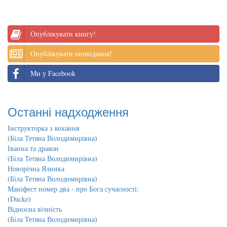
Опублікувати книгу!
Опублікувати оповідання!
Ми у Facebook
Останні надходження
Інструкторка з кохання
(
Біла Тетяна Володимирівна
)
Іванна та дракон
(
Біла Тетяна Володимирівна
)
Новорічна Ялинка
(
Біла Тетяна Володимирівна
)
Маніфест номер два - про Бога сучасності:
(
Ducke
)
Відносна вічність
(
Біла Тетяна Володимирівна
)