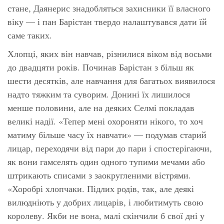
стане, Даянерис знадобляться захисники її власного
віку — і пан Барістан твердо налаштувався дати їй
саме таких.
Хлопці, яких він навчав, різнилися віком від восьми
до двадцяти років. Починав Барістан з більш як
шести десятків, але навчання для багатьох виявилося
надто тяжким та суворим. Донині їх лишилося
менше половини, але на деяких Селмі покладав
великі надії. «Тепер мені охороняти нікого, то хоч
матиму більше часу їх навчати» — подумав старий
лицар, переходячи від пари до пари і спостерігаючи,
як вони гамселять один одного тупими мечами або
штрикають списами з заокругленими вістрями.
«Хоробрі хлопчаки. Підлих родів, так, але деякі
вилюдніють у добрих лицарів, і любитимуть свою
королеву. Якби не вона, малі скінчили б свої дні у