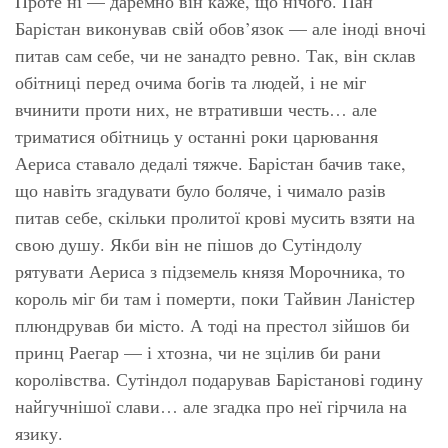
Проте ні — даремно він каже, що нічого. Пан
Барістан виконував свій обов’язок — але іноді вночі
питав сам себе, чи не занадто ревно. Так, він склав
обітниці перед очима богів та людей, і не міг
вчинити проти них, не втративши честь… але
триматися обітниць у останні роки царювання
Аериса ставало дедалі тяжче. Барістан бачив таке,
що навіть згадувати було боляче, і чимало разів
питав себе, скільки пролитої крові мусить взяти на
свою душу. Якби він не пішов до Сутіндолу
рятувати Аериса з підземель князя Морочника, то
король міг би там і померти, поки Тайвин Ланістер
плюндрував би місто. А тоді на престол зійшов би
принц Раегар — і хтозна, чи не зцілив би рани
королівства. Сутіндол подарував Барістанові годину
найгучнішої слави… але згадка про неї гірчила на
язику.