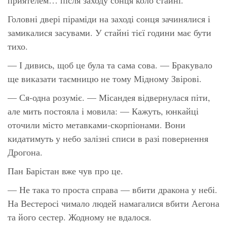
Головні двері піраміди на заході сонця зачинялися і
замикалися засувами. У стайні тієї години має бути
тихо.
— І дивись, щоб це була та сама сова. — Бракувало
ще виказати таємницю не тому Мідному Звірові.
— Ся-одна розуміє. — Місандея відвернулася піти,
але мить постояла і мовила: — Кажуть, юнкайці
оточили місто метавками-скорпіонами. Вони
кидатимуть у небо залізні списи в разі повернення
Дрогона.
Пан Барістан вже чув про це.
— Не така то проста справа — вбити дракона у небі.
На Вестеросі чимало людей намагалися вбити Аегона
та його сестер. Жодному не вдалося.