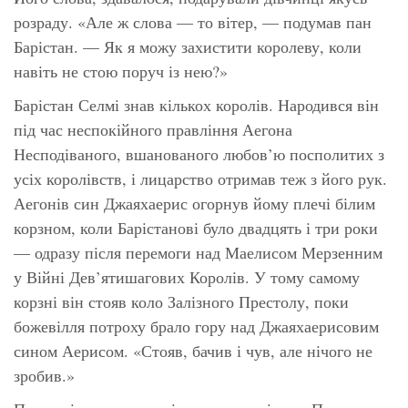
розраду. «Але ж слова — то вітер, — подумав пан
Барістан. — Як я можу захистити королеву, коли
навіть не стою поруч із нею?»
Барістан Селмі знав кількох королів. Народився він
під час неспокійного правління Аегона
Несподіваного, вшанованого любов’ю посполитих з
усіх королівств, і лицарство отримав теж з його рук.
Аегонів син Джаяхаерис огорнув йому плечі білим
корзном, коли Барістанові було двадцять і три роки
— одразу після перемоги над Маелисом Мерзенним
у Війні Дев’ятишагових Королів. У тому самому
корзні він стояв коло Залізного Престолу, поки
божевілля потроху брало гору над Джаяхаерисовим
сином Аерисом. «Стояв, бачив і чув, але нічого не
зробив.»