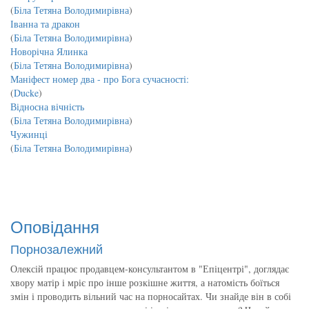
(
Біла Тетяна Володимирівна
)
Іванна та дракон
(
Біла Тетяна Володимирівна
)
Новорічна Ялинка
(
Біла Тетяна Володимирівна
)
Маніфест номер два - про Бога сучасності:
(
Ducke
)
Відносна вічність
(
Біла Тетяна Володимирівна
)
Чужинці
(
Біла Тетяна Володимирівна
)
Оповідання
Порнозалежний
Олексій працює продавцем-консультантом в "Епіцентрі", доглядає
хвору матір і мріє про інше розкішне життя, а натомість боїться
змін і проводить вільний час на порносайтах. Чи знайде він в собі