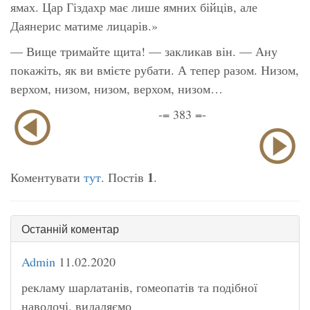
ямах. Цар Гіздахр має лише ямних бійців, але
Даянерис матиме лицарів.»
— Вище тримайте щита! — закликав він. — Ану
покажіть, як ви вмієте рубати. А тепер разом. Низом,
верхом, низом, низом, верхом, низом…
-= 383 =-
1
Коментувати
тут
. Постів
.
Останній коментар
Admin
11.02.2020
рекламу шарлатанів, гомеопатів та подібної
наволочі, видаляємо