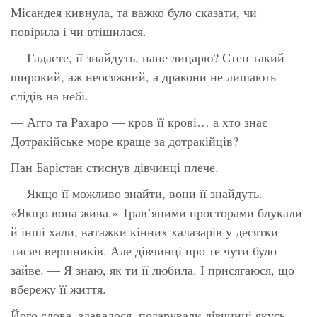
Місандея кивнула, та важко було сказати, чи
повірила і чи втішилася.
— Гадаєте, її знайдуть, пане лицарю? Степ такий
широкий, аж неосяжний, а дракони не лишають
слідів на небі.
— Агго та Рахаро — кров її крові… а хто знає
Дотракійське море краще за дотракійців?
Пан Барістан стиснув дівчинці плече.
— Якщо її можливо знайти, вони її знайдуть. —
«Якщо вона жива.» Трав’яними просторами блукали
й інші хали, ватажки кінних халазарів у десятки
тисяч вершників. Але дівчинці про те чути було
зайве. — Я знаю, як ти її любила. І присягаюся, що
вбережу її життя.
Його слова, здавалося, подарували дівчинці якусь