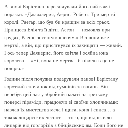
А вночі Барістана переслідували його найтяжчі
поразки. «Джаяхаерис, Аерис, Роберт. Три мертві
королі. Раегар, що був би кращим за всіх трьох.
Принцеса Елія та її діти. Аегон — немовля при
грудях, Раеніс зі своїм кошеням.» Всі вони вже
мертві, а він, що присягнувся їх захищати — живий.
І ось тепер Даянерис, його світла і осяйна юна
королева… «Ні, вона не мертва. Я ніколи в це не
повірю.»
Години після полудня подарували панові Барістану
короткий спочинок від сумнівів та вагань. Він
перебув цей час у збройній палаті на третьому
поверсі піраміди, працюючи зі своїми хлопчиками:
навчав їх мистецтва меча і щита, коня і списа… а
також лицарських чеснот — того, що відрізняло
лицарів від горлорізів з бійцівських ям. Коли його не