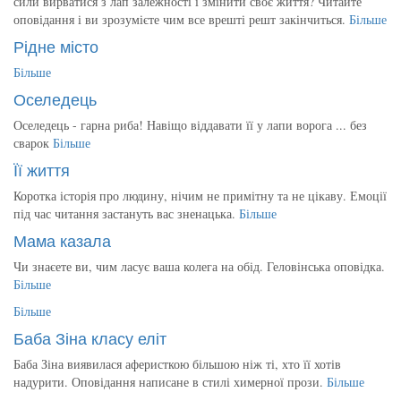
сили вирватися з лап залежності і змінити своє життя? Читайте
оповідання і ви зрозумієте чим все врешті решт закінчиться.
Більше
Рідне місто
Більше
Оселедець
Оселедець - гарна риба! Навіщо віддавати її у лапи ворога ... без
сварок
Більше
Її життя
Коротка історія про людину, нічим не примітну та не цікаву. Емоції
під час читання застануть вас зненацька.
Більше
Мама казала
Чи знаєете ви, чим ласує ваша колега на обід. Геловінська оповідка.
Більше
Більше
Баба Зіна класу еліт
Баба Зіна виявилася аферисткою більшою ніж ті, хто її хотів
надурити. Оповідання написане в стилі химерної прози.
Більше