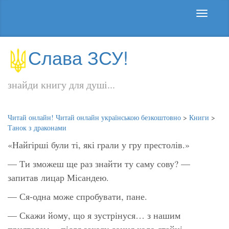
Слава ЗСУ!
знайди книгу для душі...
Читай онлайн! Читай онлайн українською безкоштовно
>
Книги
>
Танок з драконами
«Найгірші були ті, які грали у гру престолів.»
— Ти зможеш ще раз знайти ту саму сову? —
запитав лицар Місандею.
— Ся-одна може спробувати, пане.
— Скажи йому, що я зустрінуся… з нашим
приятелем… після заходу сонця коло стайні.