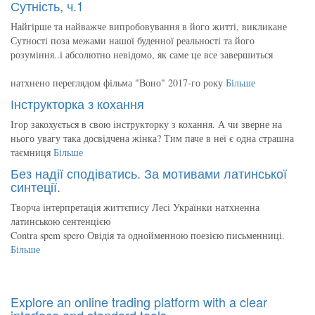
Сутність, ч.1
Найгірше та найважче випробовування в його житті, викликане
Сутності поза межами нашої буденної реальності та його
розуміння..і абсолютно невідомо, як саме це все завершиться
натхнено переглядом фільма "Воно" 2017-го року
Більше
Інструкторка з кохання
Ігор закохується в свою інструкторку з кохання. А чи зверне на
нього увагу така досвідчена жінка? Тим паче в неї є одна страшна
таємниця
Більше
Без надії сподіватись. За мотивами латинської
синтеції.
Творча інтерпретація життєпису Лесі Українки натхненна
латинською сентенцією
Contra spem spero Овідія та однойменною поезією письменниці.
Більше
Explore an online trading platform with a clear
interface and standard tools.