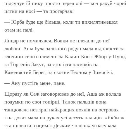
підсунув їй пику просто перед очі — хоч рахуй чорні
цятки на носі — та прогарчав:
— Юрба буде ще більша, коли ти вихилятимешся
отам на палі.
Лицар не помилявся. Вовки не плекали до неї
любові. Аша була залізного роду і мала відповісти за
злочини свого племені: за Калин-Коп і Жбир-у-Пущі,
за Торгенів Закут, за століття наскоків на
Каменястий Берег, за скоєне Теоном у Зимосічі.
— Ану пустіть мене, пане.
Щоразу як Саж заговорював до неї, Аша аж волала
подумки по свої топірці. Танок пальців вона
танцювала незгірш найкращих вояків на островах —
і на доказ мала на руках усі десять пальців. «Якби ж
станцювати з оцим.» Деяким чоловікам пасувала