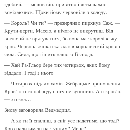
здобичі, — мовив він, привітно і легковажно
всміхаючись. Щоки йому червоніли з холоду.
— Король? Чи ти? — презирливо пирхнув Саж. —
Крути-верти, Масею, а нічого не викрутиш. Від
вогню їй не врятуватися, бо вона має королівську
кров. Червона жінка сказала: в королівській крові є
сила. Сила, що тішить нашого Господа.
— Хай Ра-Гльор бере тих чотирьох, яких йому
віддали. І годі з нього.
— Чотирьох підлих хамів. Жебрацьке приношення.
Кров’ю того наброду снігу не зупиниш. А її кров’ю
— хтозна…
Знову заговорила Ведмедиця.
— А як ти її спалиш, а сніг усе падатиме, що тоді?
Кого палитимеш наступним? Мене?