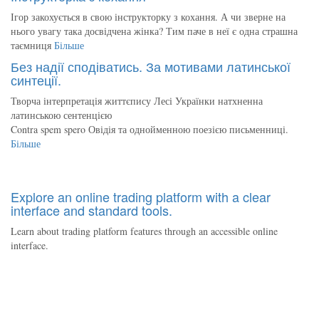
Ігор закохується в свою інструкторку з кохання. А чи зверне на
нього увагу така досвідчена жінка? Тим паче в неї є одна страшна
таємниця
Більше
Без надії сподіватись. За мотивами латинської
синтеції.
Творча інтерпретація життєпису Лесі Українки натхненна
латинською сентенцією
Contra spem spero Овідія та однойменною поезією письменниці.
Більше
Explore an online trading platform with a clear
interface and standard tools.
Learn about trading platform features through an accessible online
interface.