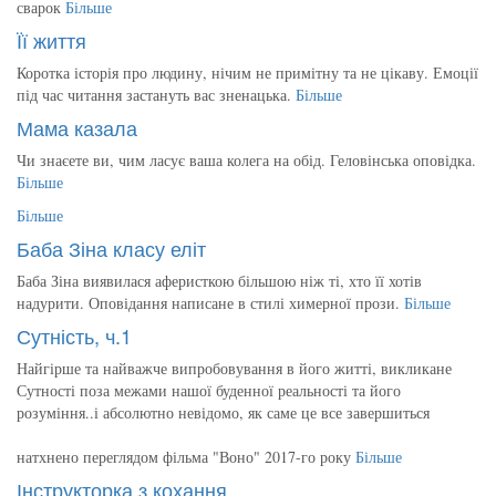
сварок
Більше
Її життя
Коротка історія про людину, нічим не примітну та не цікаву. Емоції
під час читання застануть вас зненацька.
Більше
Мама казала
Чи знаєете ви, чим ласує ваша колега на обід. Геловінська оповідка.
Більше
Більше
Баба Зіна класу еліт
Баба Зіна виявилася аферисткою більшою ніж ті, хто її хотів
надурити. Оповідання написане в стилі химерної прози.
Більше
Сутність, ч.1
Найгірше та найважче випробовування в його житті, викликане
Сутності поза межами нашої буденної реальності та його
розуміння..і абсолютно невідомо, як саме це все завершиться
натхнено переглядом фільма "Воно" 2017-го року
Більше
Інструкторка з кохання