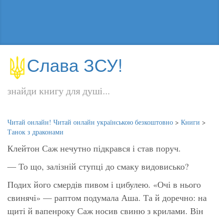
Слава ЗСУ!
знайди книгу для душі...
Читай онлайн! Читай онлайн українською безкоштовно
>
Книги
>
Танок з драконами
Клейтон Саж нечутно підкрався і став поруч.
— То що, залізній ступці до смаку видовисько?
Подих його смердів пивом і цибулею. «Очі в нього
свинячі» — раптом подумала Аша. Та й доречно: на
щиті й вапенроку Саж носив свиню з крилами. Він