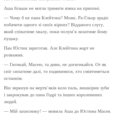
Аша більше не могла тримати язика на припоні.
— Чому б не пана Клейтона? Може, Ра-Гльор зрадіє
побачити одного зі своїх вірних? Відданого слугу,
який співатиме хвалу, поки полум’я лизатиме йому
пуцьку.
Пан Юстин зареготав. Але Клейтона жарт не
розважив.
— Гигикай, Масею, та диви, не догигикайся. От як
сніг сипатиме далі, то подивимося, хто сміятиметься
останнім.
Він зиркнув на мертв’яків коло паль, вишкірив зуби
і закрокував до пана Годрі та інших королевиних
людей.
— Мій захиснику! — мовила Аша до Юстина Масея.