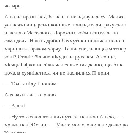
чотири.
Аша не вразилася, ба навіть не здивувалася. Майже
усі важкі лицарські коні вже повиздихали, рахуючи і
власного Масеєвого. Дорожніх кобил спіткала та
сама доля. Навіть дрібні бахмутики північан поволі
марніли за браком харчу. Та власне, навіщо їм тепер
коні? Станіс більше нікуди не рухався. А сонце,
місяць і зірки не з’являлися вже так давно, що Аша
почала сумніватися, чи не наснилися їй вони.
— Тоді я піду і попоїм.
Аля захитала головою.
— А я ні.
— Ну то дозвольте наглянути за панною Ашею, —
мовив пан Юстин. — Маєте моє слово: я не дозволю
їй утекти.