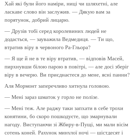
Хай які були його наміри, ниці чи шляхетні, але
ласкаве слово він заслужив. — Дякую вам за
порятунок, добрий лицарю.
— Друзів тобі серед королевиних людей не
додасться, — зауважила Ведмедиця. — Ти що,
втратив віру в червоного Ра-Гльора?
— Я ще й не в те віру втратив, — відповів Масей,
пирхнувши білою парою в повітрі, — але досі зберіг
віру в вечерю. Ви приєднаєтеся до мене, ясні панни?
Аля Мормонт заперечливо хитнула головою.
— Мені зараз шматок у горло не полізе.
— Мені теж. Але раджу таки запхати в себе трохи
конятини, бо скоро пошкодуєте, що змарнували
нагоду. Виступаючи зі Жбиру-в-Пущі, ми мали вісім
сотень коней. Рахунок минулої ночі — шістдесят і