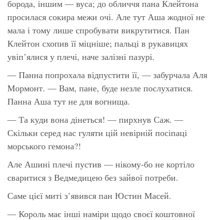
борода, іншим — вуса; до обличчя пана Клейтона
просилася сокира межи очі. Але тут Аша жодної не
мала і тому лише спробувати викрутитися. Пан
Клейтон схопив її міцніше; пальці в рукавицях
увіп’ялися у плечі, наче залізні пазурі.
— Панна попрохала відпустити її, — забурчала Аля
Мормонт. — Вам, пане, буде незле послухатися.
Панна Аша тут не для вогнища.
— Та куди вона дінеться! — пирхнув Саж. —
Скільки серед нас гуляти цій невірній посіпаці
морського гемона?!
Але Ашині плечі пустив — нікому-бо не кортіло
сваритися з Ведмедицею без зайвої потреби.
Саме цієї миті з’явився пан Юстин Масей.
— Король має інші наміри щодо своєї коштовної