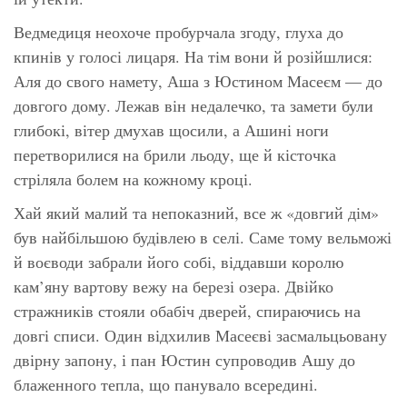
Ведмедиця неохоче пробурчала згоду, глуха до
кпинів у голосі лицаря. На тім вони й розійшлися:
Аля до свого намету, Аша з Юстином Масеєм — до
довгого дому. Лежав він недалечко, та замети були
глибокі, вітер дмухав щосили, а Ашині ноги
перетворилися на брили льоду, ще й кісточка
стріляла болем на кожному кроці.
Хай який малий та непоказний, все ж «довгий дім»
був найбільшою будівлею в селі. Саме тому вельможі
й воєводи забрали його собі, віддавши королю
кам’яну вартову вежу на березі озера. Двійко
стражників стояли обабіч дверей, спираючись на
довгі списи. Один відхилив Масеєві засмальцьовану
двірну запону, і пан Юстин супроводив Ашу до
блаженного тепла, що панувало всередині.