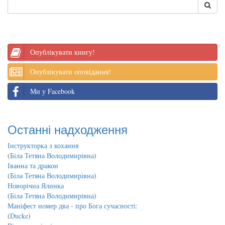
Опублікувати книгу!
Опублікувати оповідання!
Ми у Facebook
Останні надходження
Інструкторка з кохання
(
Біла Тетяна Володимирівна
)
Іванна та дракон
(
Біла Тетяна Володимирівна
)
Новорічна Ялинка
(
Біла Тетяна Володимирівна
)
Маніфест номер два - про Бога сучасності:
(
Ducke
)