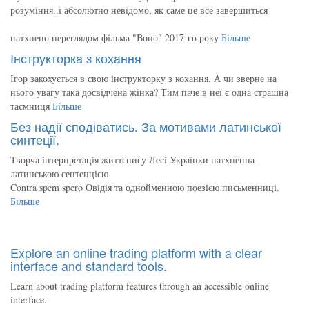
розуміння..і абсолютно невідомо, як саме це все завершиться
натхнено переглядом фільма "Воно" 2017-го року
Більше
Інструкторка з кохання
Ігор закохується в свою інструкторку з кохання. А чи зверне на
нього увагу така досвідчена жінка? Тим паче в неї є одна страшна
таємниця
Більше
Без надії сподіватись. За мотивами латинської
синтеції.
Творча інтерпретація життєпису Лесі Українки натхненна
латинською сентенцією
Contra spem spero Овідія та однойменною поезією письменниці.
Більше
Explore an online trading platform with a clear
interface and standard tools.
Learn about trading platform features through an accessible online
interface.