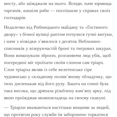
мосту, або заїжджали на нього. Всюди, наче юрмища
тарганів, кишіли раби — поспішали у справах своїх
господарів.
Недалечко від Рибницького майдану та «Гостиного
двору» з бічної вулиці раптом почулися гучні вигуки,
і наче з нізвідки з’явилося з десяток Неблазних-
списників у візерунчастій броні та тигрових шкурах.
Вони вимахували зброєю, розганяючи люд убік, щоб
посередині міг проїхати своїм слоном сам тріарх.
Слон тріарха являв із себе велетенське сіре
чудовисько у складному полив’яному обладунку, що
тихо дзеленькав від його руху. Башта на спині була
така висока, що дряпала різьблену кам’яну арку, під
якою проїжджав можновладець на своєму скакуні.
— Тріархи вважаються настільки вищими за людей,
що протягом року служби їм заборонено торкатися