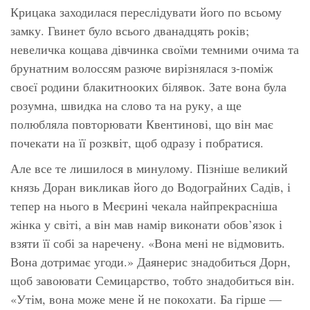
Крицака заходилася переслідувати його по всьому
замку. Гвинет було всього дванадцять років;
невеличка кощава дівчинка своїми темними очима та
брунатним волоссям разюче вирізнялася з-поміж
своєї родини блакитнооких білявок. Зате вона була
розумна, швидка на слово та на руку, а ще
полюбляла повторювати Квентинові, що він має
почекати на її розквіт, щоб одразу і побратися.
Але все те лишилося в минулому. Пізніше великий
князь Доран викликав його до Водограйних Садів, і
тепер на нього в Меєрині чекала найпрекрасніша
жінка у світі, а він мав намір виконати обов’язок і
взяти її собі за наречену. «Вона мені не відмовить.
Вона дотримає угоди.» Даянерис знадобиться Дорн,
щоб завоювати Семицарство, тобто знадобиться він.
«Утім, вона може мене й не покохати. Ба гірше —