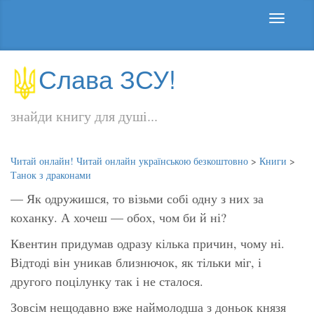
Слава ЗСУ!
знайди книгу для душі...
Читай онлайн! Читай онлайн українською безкоштовно
>
Книги
>
Танок з драконами
— Як одружишся, то візьми собі одну з них за
коханку. А хочеш — обох, чом би й ні?
Квентин придумав одразу кілька причин, чому ні.
Відтоді він уникав близнючок, як тільки міг, і
другого поцілунку так і не сталося.
Зовсім нещодавно вже наймолодша з доньок князя