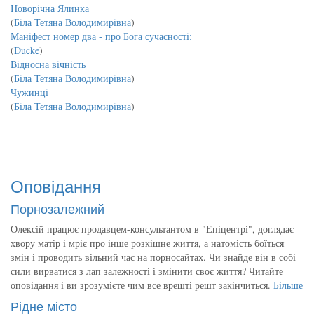
Новорічна Ялинка
(
Біла Тетяна Володимирівна
)
Маніфест номер два - про Бога сучасності:
(
Ducke
)
Відносна вічність
(
Біла Тетяна Володимирівна
)
Чужинці
(
Біла Тетяна Володимирівна
)
Оповідання
Порнозалежний
Олексій працює продавцем-консультантом в "Епіцентрі", доглядає
хвору матір і мріє про інше розкішне життя, а натомість боїться
змін і проводить вільний час на порносайтах. Чи знайде він в собі
сили вирватися з лап залежності і змінити своє життя? Читайте
оповідання і ви зрозумієте чим все врешті решт закінчиться.
Більше
Рідне місто