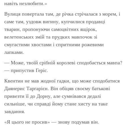
навіть незлюбити.»
Вулиця повертала там, де річка стрічалася з морем, і
саме там, уздовж вигину, купчилися продавці
тварин, пропонуючи самоцвітних ящірок,
велетенських змій та прудких мавпочок зі
смугастими хвостами і спритними рожевими
лапками.
— Може, твоїй срібній королеві сподобається мавпа?
— припустив Геріс.
Квентин не мав жодної гадки, що може сподобатися
Даянерис Таргарієн. Він обіцяв своєму батькові
привезти її до Дорну, але сумнівався дедалі
сильніше, чи справді йому стане хисту на таке
завдання.
«Я цього не просив» — знову подумав він.