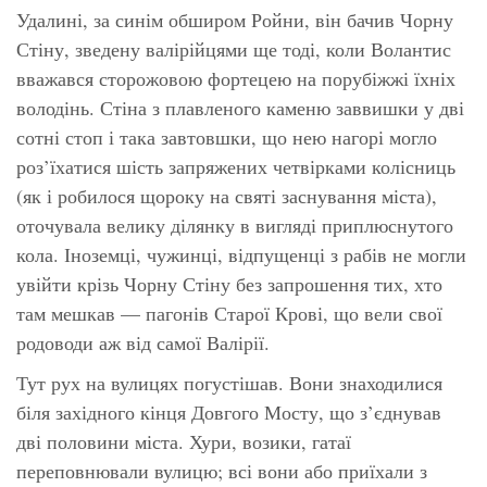
Удалині, за синім обширом Ройни, він бачив Чорну
Стіну, зведену валірійцями ще тоді, коли Волантис
вважався сторожовою фортецею на порубіжжі їхніх
володінь. Стіна з плавленого каменю заввишки у дві
сотні стоп і така завтовшки, що нею нагорі могло
роз’їхатися шість запряжених четвірками колісниць
(як і робилося щороку на святі заснування міста),
оточувала велику ділянку в вигляді приплюснутого
кола. Іноземці, чужинці, відпущенці з рабів не могли
увійти крізь Чорну Стіну без запрошення тих, хто
там мешкав — пагонів Старої Крові, що вели свої
родоводи аж від самої Валірії.
Тут рух на вулицях погустішав. Вони знаходилися
біля західного кінця Довгого Мосту, що з’єднував
дві половини міста. Хури, возики, гатаї
переповнювали вулицю; всі вони або приїхали з