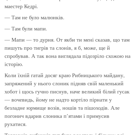
маестер Кедрі.
— Там не було малюнків.
— Там були мапи.
— Мапи — то дурня. От якби ти мені сказав, що там
пишуть про тигрів та слонів, я б, може, ще й
спробував. А так вона виглядала підозріло схожою на
історію.
Коли їхній гатай досяг краю Рибницького майдану,
запряжений у нього слоник підняв свій маленький
хобот і щось гучно писнув, наче великий білий гусак
— вочевидь, йому не надто кортіло пірнати у
безладне юрмище возів, ношів та пішоходів. Але
погонич вдарив слоника п’ятами і примусив
рухатися.
Торговців-рибників тут було вдосталь і більше; всі