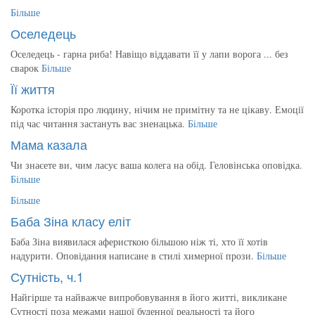
Більше
Оселедець
Оселедець - гарна риба! Навіщо віддавати її у лапи ворога ... без
сварок
Більше
Її життя
Коротка історія про людину, нічим не примітну та не цікаву. Емоції
під час читання застануть вас зненацька.
Більше
Мама казала
Чи знаєете ви, чим ласує ваша колега на обід. Геловінська оповідка.
Більше
Більше
Баба Зіна класу еліт
Баба Зіна виявилася аферисткою більшою ніж ті, хто її хотів
надурити. Оповідання написане в стилі химерної прози.
Більше
Сутність, ч.1
Найгірше та найважче випробовування в його житті, викликане
Сутності поза межами нашої буденної реальності та його