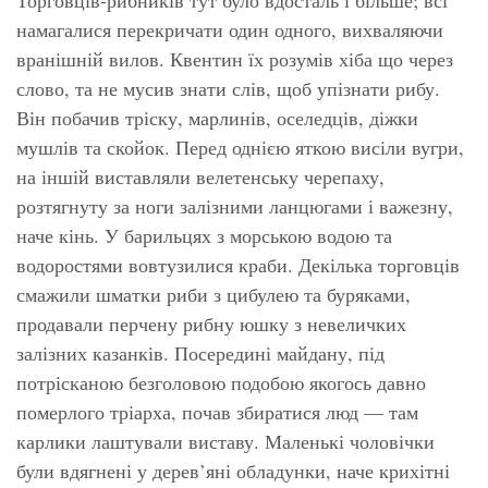
намагалися перекричати один одного, вихваляючи
вранішній вилов. Квентин їх розумів хіба що через
слово, та не мусив знати слів, щоб упізнати рибу.
Він побачив тріску, марлинів, оселедців, діжки
мушлів та скойок. Перед однією яткою висіли вугри,
на іншій виставляли велетенську черепаху,
розтягнуту за ноги залізними ланцюгами і важезну,
наче кінь. У барильцях з морською водою та
водоростями вовтузилися краби. Декілька торговців
смажили шматки риби з цибулею та буряками,
продавали перчену рибну юшку з невеличких
залізних казанків. Посередині майдану, під
потрісканою безголовою подобою якогось давно
померлого тріарха, почав збиратися люд — там
карлики лаштували виставу. Маленькі чоловічки
були вдягнені у дерев’яні обладунки, наче крихітні