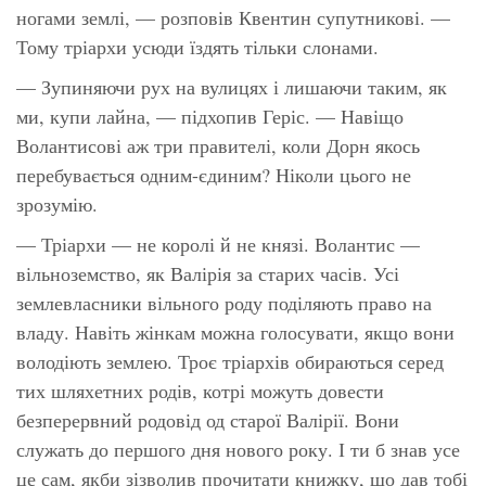
ногами землі, — розповів Квентин супутникові. —
Тому тріархи усюди їздять тільки слонами.
— Зупиняючи рух на вулицях і лишаючи таким, як
ми, купи лайна, — підхопив Геріс. — Навіщо
Волантисові аж три правителі, коли Дорн якось
перебувається одним-єдиним? Ніколи цього не
зрозумію.
— Тріархи — не королі й не князі. Волантис —
вільноземство, як Валірія за старих часів. Усі
землевласники вільного роду поділяють право на
владу. Навіть жінкам можна голосувати, якщо вони
володіють землею. Троє тріархів обираються серед
тих шляхетних родів, котрі можуть довести
безперервний родовід од старої Валірії. Вони
служать до першого дня нового року. І ти б знав усе
це сам, якби зізволив прочитати книжку, що дав тобі