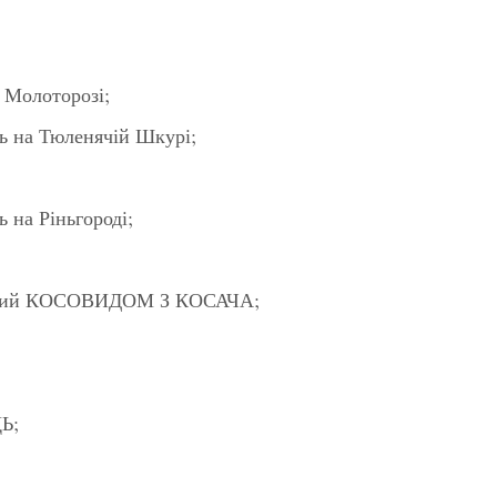
Молоторозі;
на Тюленячій Шкурі;
а Ріньгороді;
ий КОСОВИДОМ З КОСАЧА;
Ь;