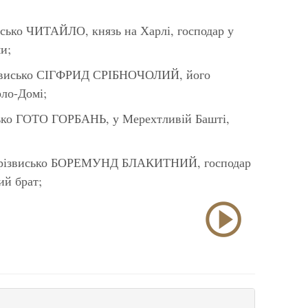
ко ЧИТАЙЛО, князь на Харлі, господар у
и;
висько СІГФРИД СРІБНОЧОЛИЙ, його
рло-Домі;
о ГОТО ГОРБАНЬ, у Мерехтливій Башті,
звисько БОРЕМУНД БЛАКИТНИЙ, господар
ий брат;