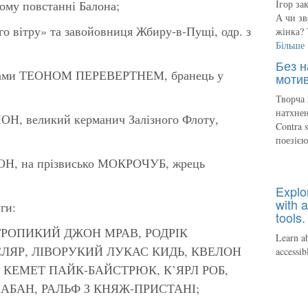
у повстанні Балона;
Ігор за
А чи зв
вітру» та завойовниця Жбиру-в-Пущі, одр. з
жінка? 
Більше
Без н
нами ТЕОНОМ ПЕРЕВЕРТНЕМ, бранець у
мотив
Творча 
натхнен
ОН, великий керманич Залізного Флоту,
Contra 
поезіє
ОН, на прізвисько МОКРОЧУБ, жрець
Explo
with a
ги:
tools.
ТРОПИКИЙ ДЖОН МРАВ, РОДРІК
Learn ab
ЛЯР, ЛІВОРУКИЙ ЛУКАС КИДЬ, КВЕЛОН
accessib
, КЕМЕТ ПАЙК-БАЙСТРЮК, К’ЯРЛ РОБ,
АБАН, РАЛЬФ З КНЯЖ-ПРИСТАНІ;