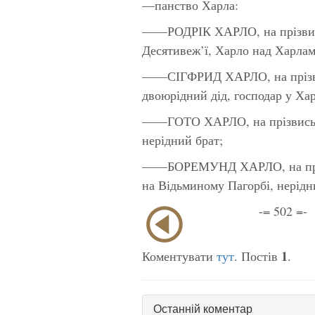
—панство Харла:
——РОДРІК ХАРЛО, на прізвись
Десятивеж’ї, Харло над Харлам
——СІГФРИД ХАРЛО, на пріз
двоюрідний дід, господар у Ха
——ГОТО ХАРЛО, на прізвиськ
нерідний брат;
——БОРЕМУНД ХАРЛО, на прі
на Відьминому Пагорбі, нерідн
-= 502 =-
1
Коментувати
тут
. Постів
.
Останній коментар