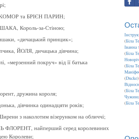
і;
УКОМОР та БРІЄН ПАРИН;
Ост
АКА, Король-за-Стіною;
Інструк
шаки, «дичацький принцик»;
(
Біла Т
Іванна 
ика, ЙОЛЯ, дичацька дівчина;
(
Біла Т
Новорі
 «мерзенний покруч» від її батька
(
Біла Т
Маніфес
(
Ducke
)
Відносн
(
Біла Т
рент, дружина короля;
Чужинц
(
Біла Т
ька, дівчинка одинадцяти років;
ени з наколотим візерунком на обличчі;
ЛЬ ФЛОРЕНТ, найперший серед королевиних
цею Королеви;
Опо