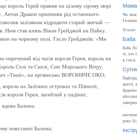
Мама
 що король Герей правив на цілому сірому морі
ну. Аегон Дракон припинив рід останнього
Чи знає
Геловін
дозволив залізянам відродити старий звичай —
ря. Ним став князь Вікон Грейджой на Пайку.
Більше
Баба 
акен на чорному полі. Гасло Грейджоїв: «Ми
Баба Зі
ті, хто
наречений від часів короля Герея, король на
в стилі
Король Солі та Скелі, Син Морського Вітру,
Сутні
ич «Тиші», на прізвисько ВОРОНЯЧЕ ОКО;
Найгірш
житті, 
король на Залізних островах та Півночі,
буденно
ів короля Герея, загиблий у падінні;
абсолют
заверш
 вдова Балона;
натхнен
року
Бі
у повстанні Балона;
Інстр