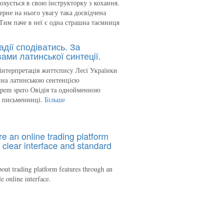
кохується в свою інструкторку з кохання.
ерне на нього увагу така досвідчена
Тим паче в неї є одна страшна таємниця
адії сподіватись. За
ами латинської синтеції.
інтерпретація життєпису Лесі Українки
на латинською сентенцією
spem spero Овідія та однойменною
ю письменниці.
Більше
re an online trading platform
 clear interface and standard
out trading platform features through an
le online interface.