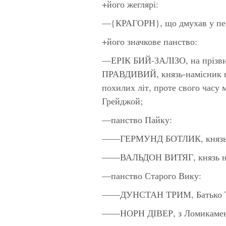
+його жеглярі:
—{КРАГОРН}, що дмухав у пеке
+його значкове панство:
—ЕРІК БИЙ-ЗАЛІЗО, на пріз
ПРАВДИВИЙ, князь-намісник на
похилих літ, проте свого часу
Грейджой;
—панство Пайку:
——ГЕРМУНД БОТЛИК, князь н
——ВАЛЬДОН ВИТЯГ, князь на 
—панство Старого Вику:
——ДУНСТАН ТРИМ, Батько Три
——НОРН ДІВЕР, з Ломикамен