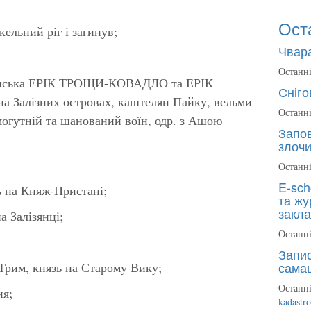
Ост
льний ріг і загинув;
Чвара
Останні
виська ЕРІК ТРОЩИ-КОВАДЛО та ЕРІК
Сніго
 Залізних островах, каштелян Пайку, вельми
Останні
 могутній та шанований воїн, одр. з Ашою
Запов
злочи
Останні
E-sch
а Княж-Пристані;
та жу
закла
Залізянці;
Останні
Запис
сама
м, князь на Старому Вику;
Останні
я;
kadastr