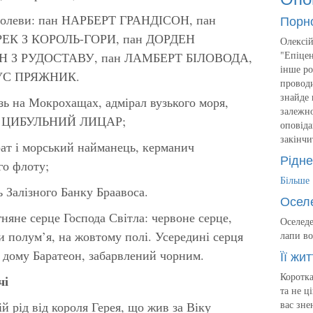
оролеви: пан НАРБЕРТ ГРАНДІСОН, пан
Порн
ЕК З КОРОЛЬ-ГОРИ, пан ДОРДЕН
Олексій
"Епіцен
 З РУДОСТАВУ, пан ЛАМБЕРТ БІЛОВОДА,
інше ро
РУС ПРЯЖНИК.
проводи
знайде 
а Мокрохащах, адмірал вузького моря,
залежно
ько ЦИБУЛЬНИЙ ЛИЦАР;
оповіда
закінчи
 і морський найманець, керманич
Рідне
го флоту;
Більше
алізного Банку Браавоса.
Осел
гняне серце Господа Світла: червоне серце,
Оселеде
 полум’я, на жовтому полі. Усередині серця
лапи во
 дому Баратеон, забарвлений чорним.
Її жит
Коротка
чі
та не ц
вас зне
й рід від короля Герея, що жив за Віку