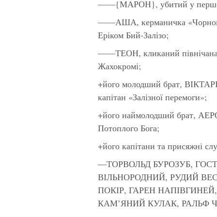
——{МАРОН}, убитий у першом
——АША, керманичка «Чорного 
Еріком Бий-Залізо;
——ТЕОН, кликаний північа
Жахокромі;
+його молодший брат, ВІКТАРІ
капітан «Залізної перемоги»;
+його наймолодший брат, АЕР
Потоплого Бога;
+його капітани та присяжні слу
—ТОРВОЛЬД БУРОЗУБ, ГОС
ВІЛЬНОРОДНИЙ, РУДИЙ ВЕС
ПОКІР, ГАРЕН НАПІВГИНЕЙ
КАМ’ЯНИЙ КУЛАК, РАЛЬФ Ч