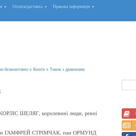
ем
Оплата/доставка
Правова інформація
ою безкоштовно
>
Книги
>
Танок з драконами
;
РЛІС ШЕЛЯГ, королевині люди, ревні
н ГАМФРЕЙ СТРІМЧАК, пан ОРМУНД