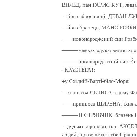
ВИЛЬД, пан ГАРИС КУТ, лицар
—його зброєносці, ДЕВАН Л
—його бранець, МАНС РОЗБИШ
——новонароджений син Розби
———мамка-годувальниця хлопч
———новонароджений син Йолі,
{КРАСТЕРА};
+у Східній-Варті-біля-Моря:
—королева СЕЛИСА з дому Фло
——принцеса ШИРЕНА, їхня дон
———ПІСТРЯВЧИК, блазень Шир
—дядько королеви, пан АКСЕ
людей, що величає себе Прави