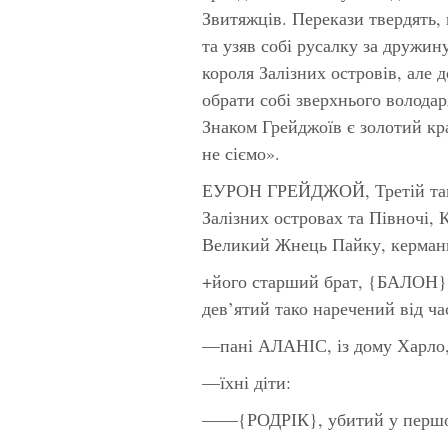
Звитяжців. Перекази твердять,
та узяв собі русалку за дружи
короля Залізних островів, але 
обрати собі зверхнього волода
Знаком Грейджоїв є золотий кр
не сіємо».
ЕУРОН ГРЕЙДЖОЙ, Третій тако 
Залізних островах та Півночі, 
Великий Жнець Пайку, керман
+його старший брат, {БАЛОН}, 
дев’ятий тако наречений від час
—пані АЛАНІС, із дому Харло,
—їхні діти:
——{РОДРІК}, убитий у першом