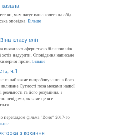
 казала
ете ви, чим ласує ваша колега на обід.
ська оповідка.
Більше
Зіна класу еліт
на виявилася аферисткою більшою ніж
 її хотів надурити. Оповідання написане
 химерної прози.
Більше
сть, ч.1
е та найважче випробовування в його
викликане Сутності поза межами нашої
ї реальності та його розуміння..і
но невідомо, як саме це все
иться
о переглядом фільма "Воно" 2017-го
льше
укторка з кохання