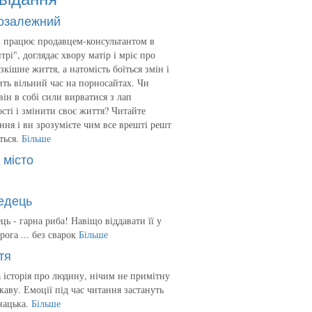
озалежний
 працює продавцем-консультантом в
трі", доглядає хвору матір і мріє про
зкішне життя, а натомість боїться змін і
ть вільний час на порносайтах. Чи
він в собі сили вирватися з лап
сті і змінити своє життя? Читайте
ння і ви зрозумієте чим все врешті решт
ться.
Більше
 місто
едець
ць - гарна риба! Навіщо віддавати її у
рога ... без сварок
Більше
тя
 історія про людину, нічим не примітну
ікаву. Емоції під час читання застануть
нацька.
Більше