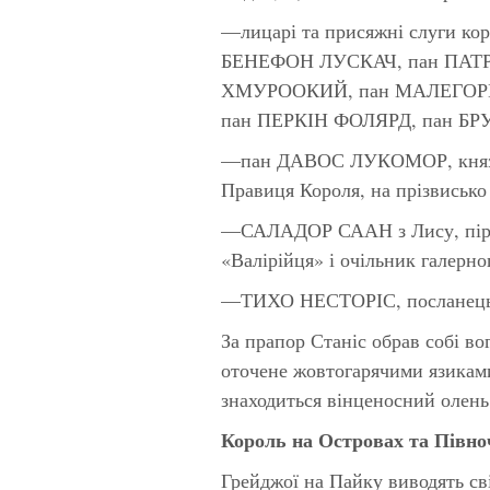
—лицарі та присяжні слуги к
БЕНЕФОН ЛУСКАЧ, пан ПАТР
ХМУРООКИЙ, пан МАЛЕГОРН
пан ПЕРКІН ФОЛЯРД, пан Б
—пан ДАВОС ЛУКОМОР, князь н
Правиця Короля, на прізвис
—САЛАДОР СААН з Лису, пірат
«Валірійця» і очільник галерно
—ТИХО НЕСТОРІС, посланець З
За прапор Станіс обрав собі во
оточене жовтогарячими язиками
знаходиться вінценосний олень
Король на Островах та Півно
Грейджої на Пайку виводять сві