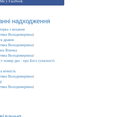
Ми у Facebook
анні надходження
торка з кохання
етяна Володимирівна
)
та дракон
етяна Володимирівна
)
чна Ялинка
етяна Володимирівна
)
т номер два - про Бога сучасності:
а вічність
етяна Володимирівна
)
і
етяна Володимирівна
)
відання