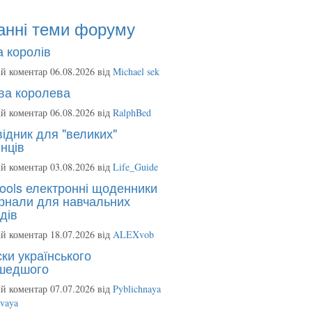
анні теми форуму
 королів
й коментар 06.08.2026 від
Michael sek
ва королева
й коментар 06.08.2026 від
RalphBed
ідник для "великих"
нців
й коментар 03.08.2026 від
Life_Guide
ools електронні щоденники
рнали для навчальних
дів
й коментар 18.07.2026 від
ALEXvob
ки українського
шедшого
й коментар 07.07.2026 від
Pyblichnaya
ovaya