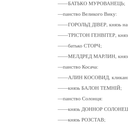
——БАТЬКО МУРОВАНЕЦЬ;
—панство Великого Вику:
——ГОРОЛЬД ДІВЕР, князь на 
——ТРІСТОН ГЕНВІТЕР, князь 
——батько СТОРЧ;
——МЕЛДРЕД МАРЛИН, князь н
—панство Косача:
——АЛИН КОСОВИД, кликан
——князь БАЛОН ТЕМНІЙ;
—панство Солонця:
——князь ДОННОР СОЛОНЕЦ
——князь РОЗСТАВ;