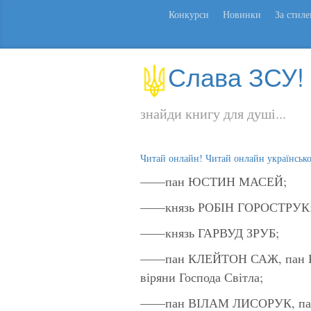
Конкурси
Новинки
За стил
Слава ЗСУ!
знайди книгу для душі...
Читай онлайн! Читай онлайн українськ
——пан ЮСТИН МАСЕЙ;
——князь РОБІН ГОРОСТРУК
——князь ГАРВУД ЗРУБ;
——пан КЛЕЙТОН САЖ, пан КО
віряни Господа Світла;
——пан ВІЛАМ ЛИСОРУК, па