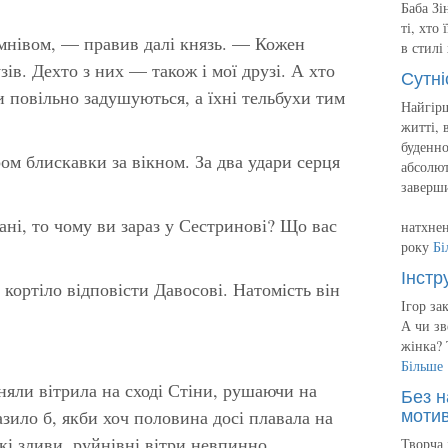
Баба Зі
ті, хто
умнівом, — правив далі князь. — Кожен
в стилі
ів. Дехто з них — також і мої друзі. А хто
Сутні
и повільно задушуються, а їхні тельбухи тим
Найгірш
житті, 
буденно
ом блискавки за вікном. За два удари серця
абсолют
заверш
ані, то чому ви зараз у Сестринові? Що вас
натхнен
року
Бі
Інстр
 кортіло відповісти Давосові. Натомість він
Ігор за
А чи зв
жінка? 
Більше
дняли вітрила на сході Стіни, рушаючи на
Без н
мотив
зило б, якби хоч половина досі плавала на
кі зливи, руйнівні вітри невпинно
Творча 