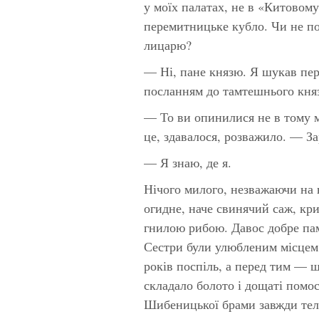
у моїх палатах, не в «Китовому
перемитницьке кубло. Чи не по
лицарю?
— Ні, пане князю. Я шукав пере
посланням до тамтешнього кня
— То ви опинилися не в тому м
це, здавалося, розважило. — За
— Я знаю, де я.
Нічого милого, незважаючи на н
огидне, наче свинячий саж, кри
гнилою рибою. Давос добре пам
Сестри були улюбленим місцем 
років поспіль, а перед тим — 
складало болото і дощаті помос
Шибеницької брами завжди тел