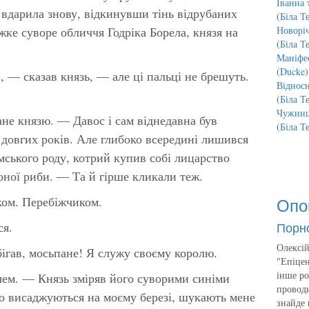
Іванна 
 вдарила знову, відкинувши тінь відрубаних
(
Біла Т
жке суворе обличчя Годріка Борела, князя на
Новорі
(
Біла Т
Маніфес
(
Ducke
)
 — сказав князь, — але ці пальці не брешуть.
Відносн
(
Біла Т
Чужинц
не князю. — Давос і сам віднедавна був
(
Біла Т
довгих років. Але глибоко всередині лишився
ського роду, котрий купив собі лицарство
оної риби. — Та й гірше кликали теж.
Опо
ком. Перебіжчиком.
Порн
ся.
Олексій
бігав, мосьпане! Я служу своєму королю.
"Епіцен
інше ро
ем. — Князь зміряв його суворими синіми
проводи
о висаджуються на моєму березі, шукають мене
знайде 