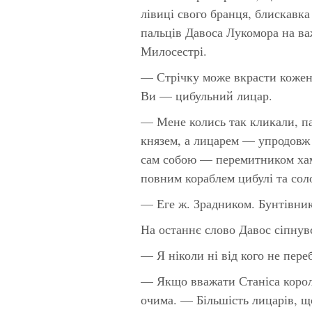
лівиці свого бранця, блискавка
пальців Давоса Лукомора на ва
Милосестрі.
— Стрічку може вкрасти кожен,
Ви — цибульний лицар.
— Мене колись так кликали, па
князем, а лицарем — упродовж 
сам собою — перемитником хам
повним кораблем цибулі та сол
— Еге ж. Зрадником. Бунтівни
На останнє слово Давос сіпнув
— Я ніколи ні від кого не пере
— Якщо вважати Станіса корол
очима. — Більшість лицарів, щ