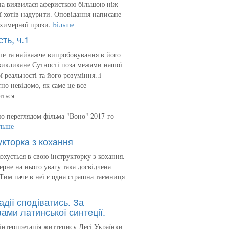
на виявилася аферисткою більшою ніж
 її хотів надурити. Оповідання написане
 химерної прози.
Більше
сть, ч.1
е та найважче випробовування в його
викликане Сутності поза межами нашої
ї реальності та його розуміння..і
но невідомо, як саме це все
иться
о переглядом фільма "Воно" 2017-го
льше
укторка з кохання
кохується в свою інструкторку з кохання.
ерне на нього увагу така досвідчена
Тим паче в неї є одна страшна таємниця
адії сподіватись. За
ами латинської синтеції.
інтерпретація життєпису Лесі Українки