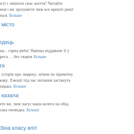
сті і змінити своє життя? Читайте
ння і ви зрозумієте чим все врешті решт
ться.
Більше
 місто
едець
ць - гарна риба! Навіщо віддавати її у
рога ... без сварок
Більше
тя
 історія про людину, нічим не примітну
ікаву. Емоції під час читання застануть
нацька.
Більше
 казала
ете ви, чим ласує ваша колега на обід.
ська оповідка.
Більше
Зіна класу еліт