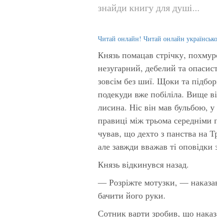
знайди книгу для душі...
Читай онлайн! Читай онлайн українськ
Князь помацав стрічку, похмур
незугарний, дебелий та опасис
зовсім без шиї. Щоки та підбор
подекуди вже побіліла. Вище в
лисина. Ніс він мав бульбою, у
правиці між трьома середніми 
чував, що дехто з панства на Т
але завжди вважав ті оповідк
Князь відкинувся назад.
— Розріжте мотузки, — наказав 
бачити його руки.
Сотник варти зробив, що наказа