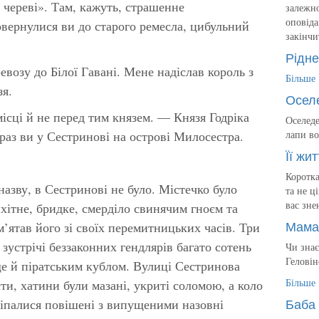
 череві». Там, кажуть, страшенне
залежно
оповіда
вернулися ви до старого ремесла, цибульний
закінчи
Рідне
возу до Білої Гавані. Мене надіслав король з
Більше
зя.
Осел
ісці й не перед тим князем. — Князя Годріка
Оселеде
раз ви у Сестринові на острові Милосестра.
лапи во
Її жит
Коротка
азву, в Сестринові не було. Містечко було
та не ц
вас зне
хітне, бридке, смерділо свинячим гноєм та
Мама
’ятав його зі своїх перемитницьких часів. Три
зустрічі беззаконних гендлярів багато сотень
Чи знає
Геловін
ще й піратським кублом. Вулиці Сестринова
Більше
ти, хатини були мазані, укриті соломою, а коло
Баба 
іпалися повішені з випущеними назовні