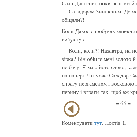
Саан Давосові, поки рештки йо
— Саладором Знищеним. Де мої 
обіцяли?!
Коли Давос спробував запевнит
вибухнув.
— Коли, коли?! Назавтра, на н
зірка? Він обіцяє мені золото й
не бачу. Я маю його слово, каже
на папері. Чи може Саладор Са
спрагу пергаменом і восковою 
перину і вграти так, щоб аж кр
-= 65 =-
1
Коментувати
тут
. Постів
.