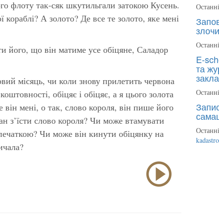
го флоту так-сяк шкутильгали затокою Кусень.
Останні
кораблі? А золото? Де все те золото, яке мені
Запов
злочи
Останні
и його, що він матиме усе обіцяне, Саладор
E-sch
та жу
закла
овий місяць, чи коли знову прилетить червона
Останні
 коштовності, обіцяє і обіцяє, а я цього золота
Запис
 він мені, о так, слово короля, він пише його
сама
ан з’їсти слово короля? Чи може втамувати
Останні
печаткою? Чи може він кинути обіцянку на
kadastr
ичала?