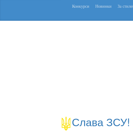
Конкурси
Новинки
За стил
Слава ЗСУ!