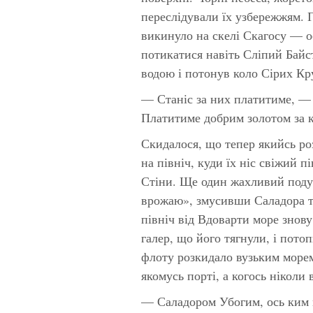
переслідували їх узбережжям. 
викинуло на скелі Скагосу — о
потикатися навіть Сліпий Бай
водою і потонув коло Сірих Кр
— Станіс за них платитиме, —
Платитиме добрим золотом за к
Скидалося, що тепер якийсь ро
на північ, куди їх ніс свіжий 
Стіни. Ще один жахливий подув
врожаю», змусивши Саладора тя
північ від Вдоварти море знов
галер, що його тягнули, і пото
флоту розкидало вузьким морем
якомусь порті, а когось ніколи 
— Саладором Убогим, ось ким 