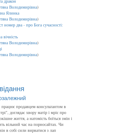
та дракон
етяна Володимирівна
)
чна Ялинка
етяна Володимирівна
)
т номер два - про Бога сучасності:
а вічність
етяна Володимирівна
)
і
етяна Володимирівна
)
відання
озалежний
 працює продавцем-консультантом в
трі", доглядає хвору матір і мріє про
зкішне життя, а натомість боїться змін і
ть вільний час на порносайтах. Чи
він в собі сили вирватися з лап