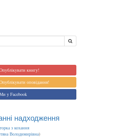
Опублікувати книгу!
Опублікувати оповідання!
Ми у Facebook
анні надходження
торка з кохання
етяна Володимирівна
)