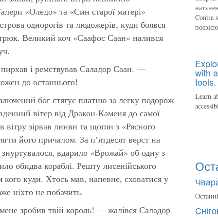
натхнен
Галери «Оледо» та «Син старої матері»
Contra 
строва однорогів та людожерів, куди боявся
поезіє
стрюк. Великий коч «Саафос Саан» налився
уч.
Explo
 пирхав і ремствував Саладор Саан. —
with a
tools.
ожен до останнього!
Learn ab
злючений бог стягує платню за легку подорож
accessib
південний вітер від Дракон-Каменя до самої
 вітру зірвав линви та щогли з «Рясного
гти його причалом. За п’ятдесят верст на
у знуртувалося, вдарило «Врожай» об одну з
Ост
пило обидва кораблі. Решту лисенійського
 кого куди. Хтось мав, напевне, сховатися у
Чвара
вже ніхто не побачить.
Останні
мене зробив твій король! — жалівся Саладор
Сніго