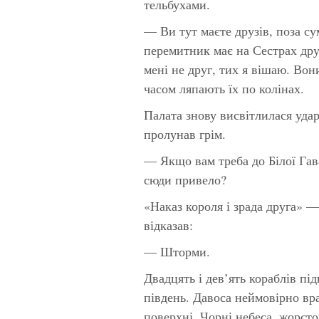
тельбухами.
— Ви тут маєте друзів, поза с
перемитник має на Сестрах друз
мені не друг, тих я вішаю. Вон
часом ляпають їх по колінах.
Палата знову висвітлилася удар
пролунав грім.
— Якщо вам треба до Білої Гав
сюди привело?
«Наказ короля і зрада друга» —
відказав:
— Шторми.
Двадцять і дев’ять кораблів пі
південь. Давоса неймовірно вра
поверхні. Чорні небеса, жорсто