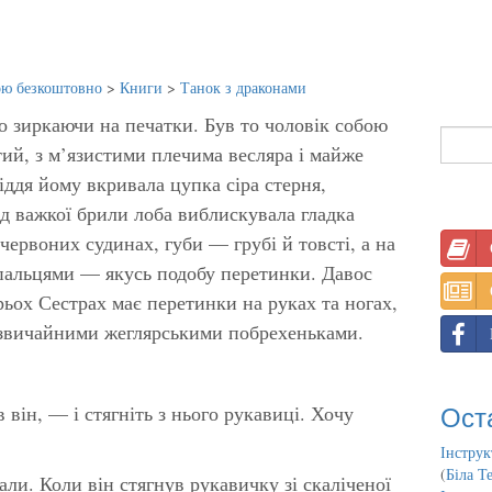
ою безкоштовно
>
Книги
>
Танок з драконами
о зиркаючи на печатки. Був то чоловік собою
тий, з м’язистими плечима весляра і майже
іддя йому вкривала цупка сіра стерня,
ід важкої брили лоба виблискувала гладка
 червоних судинах, губи — грубі й товсті, а на
пальцями — якусь подобу перетинки. Давос
рьох Сестрах має перетинки на руках та ногах,
и звичайними жеглярськими побрехеньками.
Ост
він, — і стягніть з нього рукавиці. Хочу
Інструк
(
Біла Т
ли. Коли він стягнув рукавичку зі скаліченої