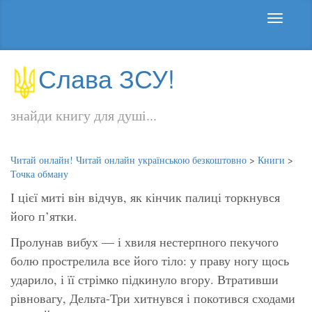
Слава ЗСУ!
знайди книгу для душі...
Читай онлайн! Читай онлайн українською безкоштовно
>
Книги
>
Точка обману
І цієї миті він відчув, як кінчик палиці торкнувся
його п’ятки.
Пролунав вибух — і хвиля нестерпного пекучого
болю прострелила все його тіло: у праву ногу щось
ударило, і її стрімко підкинуло вгору. Втративши
рівновагу, Дельта-Три хитнувся і покотився сходами