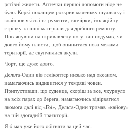
рятівні жилети. Аптечки першої допомоги ніде не
було. Коркі похапцем розкрив маленьку шухлядку і
знайшов якісь інструменти, ганчірки, ізоляційну
стрічку та інші матеріали для дрібного ремонту.
Поглянувши на скривавлену ногу, він подумав, чи
довго йому плисти, щоб опинитися поза межами
території, де скупчилися акули.
Чорт, ще дуже довго.
Дельта-Один вів гелікоптер низько над океаном,
намагаючись видивитися у темряві човен.
Припустивши, що суденце, скоріш за все, чкурнуло
на всіх парах до берега, намагаючись відірватися
якомога далі від «Гої», Дельта-Один тримав «кайову»
на цій здогадній траєкторії.
Я б мав уже його обігнати за цей час.