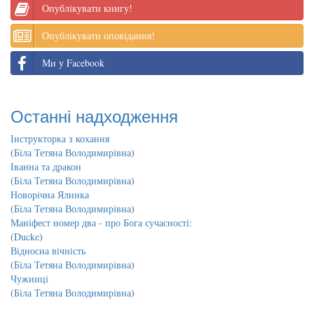
Опублікувати книгу!
Опублікувати оповідання!
Ми у Facebook
Останні надходження
Інструкторка з кохання
(
Біла Тетяна Володимирівна
)
Іванна та дракон
(
Біла Тетяна Володимирівна
)
Новорічна Ялинка
(
Біла Тетяна Володимирівна
)
Маніфест номер два - про Бога сучасності:
(
Ducke
)
Відносна вічність
(
Біла Тетяна Володимирівна
)
Чужинці
(
Біла Тетяна Володимирівна
)