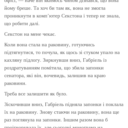
йому бреше. Та хоч би там як, вона не змогла
проникнути в комп’ютер Секстона і тепер не знала,
що робити далі.
Секстон на мене чекає.
Коли вона стала на раковину, готуючись
підтягнутися, то почула, як щось зі стуком упало на
кахляну підлогу. Зиркнувши вниз, Габріель із
роздратуванням помітила, що збила запонки
сенатора, які він, вочевидь, залишив на краю
раковини.
Треба все залишити як було.
Зіскочивши вниз, Габріель підняла запонки і поклала
їх на раковину. Знову стаючи на раковину, вона ще
раз поглянула на запонки. Іншим разом вона б
проігнорувала їх, але сьогодні монограма на