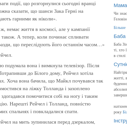
ваги події, що розгорнулися сьогодні вранці
Мама
жна сказати, що шанси Зака Герні на
Чи знає
дають гарними як ніколи».
Геловін
Більше
, немає життя в космосі, але у кампанії
Баба 
 також. А тепер, коли починає спливати
разди, що переслідують його останнім часом…»
Баба Зі
ті, хто
ейчел.
в стилі
Сутні
ю подумала вона і вимкнула телевізор. Після
 Потрапивши до Білого дому, Рейчел хотіла
Найгірш
житті, 
ах. Хоча вона бачила, що Майкл почувався так
буденно
 вмостився на ліжку Толланда і захоплено
абсолют
заверш
н здогадався помочитися собі на ногу і таким
цію. Нарешті Рейчел і Толланд, повністю
натхнен
мих спальнях і повкладалися спати.
року
Бі
Інстр
Рейчел на мить зупинилася перед дзеркалом,