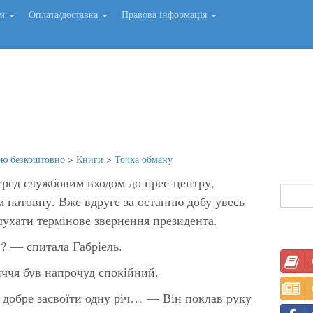
ем
Оплата/доставка
Правова інформація
ою безкоштовно
>
Книги
>
Точка обману
еред службовим входом до прес-центру,
м натовпу. Вже вдруге за останню добу увесь
слухати термінове звернення президента.
? — спитала Габріель.
личчя був напрочуд спокійний.
я добре засвоїти одну річ… — Він поклав руку