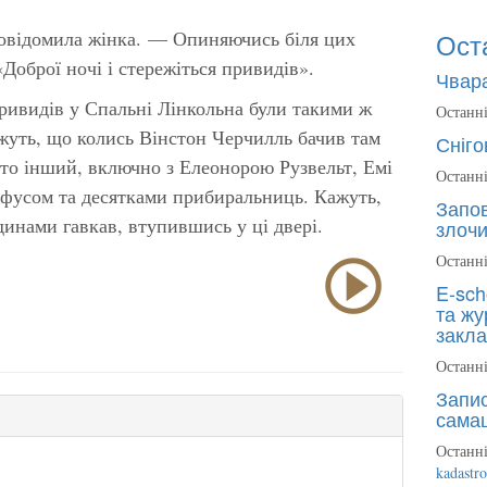
овідомила жінка. — Опиняючись біля цих
Ост
«Доброї ночі і стережіться привидів».
Чвара
ривидів у Спальні Лінкольна були такими ж
Останні
ажуть, що колись Вінстон Черчилль бачив там
Сніго
 хто інший, включно з Елеонорою Рузвельт, Емі
Останні
йфусом та десятками прибиральниць. Кажуть,
Запов
динами гавкав, втупившись у ці двері.
злочи
Останні
E-sch
та жу
закла
Останні
Запис
сама
Останні
kadastr