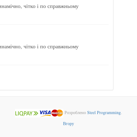
инамічно, чітко і по справжньому
инамічно, чітко і по справжньому
Розроблено
Steel Programming
.
Вгору