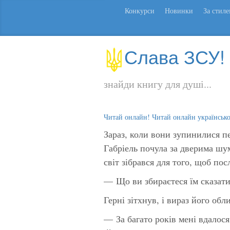
Конкурси
Новинки
За стил
Слава ЗСУ!
знайди книгу для душі...
Читай онлайн! Читай онлайн українськ
Зараз, коли вони зупинилися п
Габріель почула за дверима шу
світ зібрався для того, щоб по
— Що ви збираєтеся їм сказати
Герні зітхнув, і вираз його об
— За багато років мені вдалос