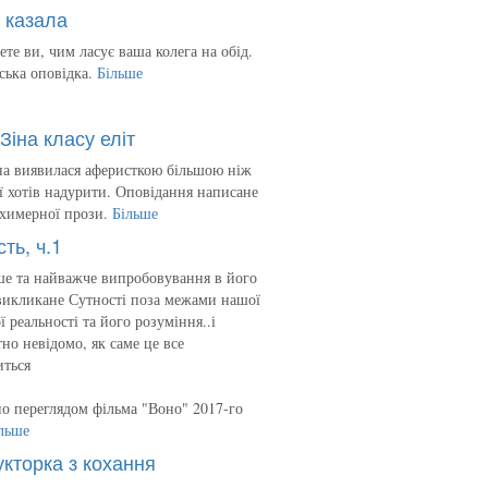
 казала
ете ви, чим ласує ваша колега на обід.
ська оповідка.
Більше
Зіна класу еліт
на виявилася аферисткою більшою ніж
 її хотів надурити. Оповідання написане
 химерної прози.
Більше
сть, ч.1
е та найважче випробовування в його
викликане Сутності поза межами нашої
ї реальності та його розуміння..і
но невідомо, як саме це все
иться
о переглядом фільма "Воно" 2017-го
льше
укторка з кохання