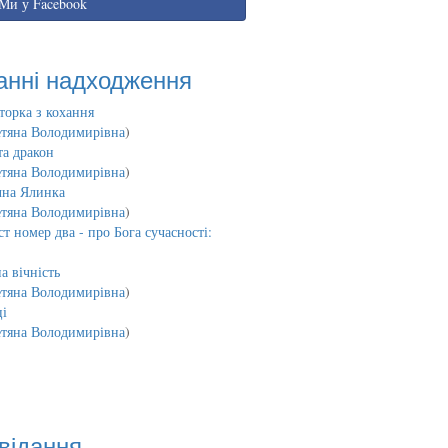
Ми у Facebook
анні надходження
торка з кохання
етяна Володимирівна
)
та дракон
етяна Володимирівна
)
чна Ялинка
етяна Володимирівна
)
т номер два - про Бога сучасності:
а вічність
етяна Володимирівна
)
і
етяна Володимирівна
)
відання