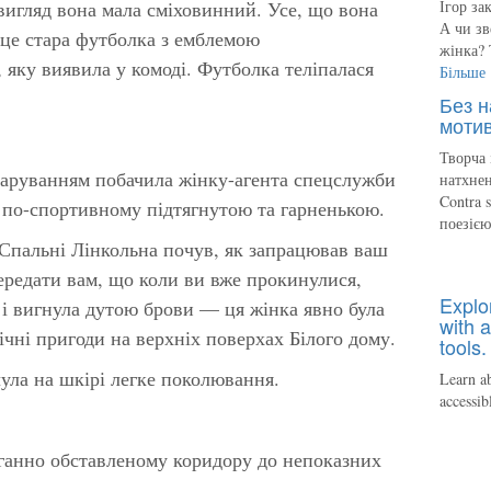
вигляд вона мала сміховинний. Усе, що вона
Ігор за
А чи зв
це стара футболка з емблемою
жінка? 
 яку виявила у комоді. Футболка теліпалася
Більше
Без н
мотив
Творча 
зчаруванням побачила жінку-агента спецслужби
натхнен
Contra 
 по-спортивному підтягнутою та гарненькою.
поезіє
Спальні Лінкольна почув, як запрацював ваш
передати вам, що коли ви вже прокинулися,
Explo
і вигнула дутою брови — ця жінка явно була
with a
ічні пригоди на верхніх поверхах Білого дому.
tools.
чула на шкірі легке поколювання.
Learn ab
accessib
оганно обставленому коридору до непоказних