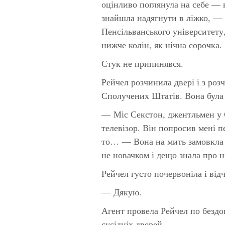
оцінливо поглянула на себе — 
знайшла надягнути в ліжко, — 
Пенсільванського університету,
нижче колін, як нічна сорочка.
Стук не припинявся.
Рейчел розчинила двері і з ро
Сполучених Штатів. Вона була
— Міс Секстон, джентльмен у 
телевізор. Він попросив мені 
то… — Вона на мить замовкла 
не новачком і дещо знала про н
Рейчел густо почервоніла і від
— Дякую.
Агент провела Рейчел по безд
сусідніх дверей.