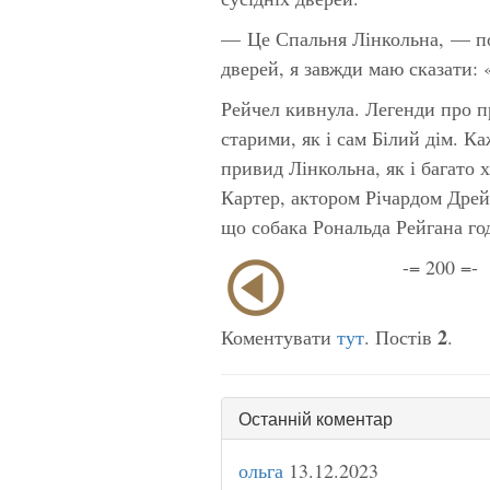
— Це Спальня Лінкольна, — п
дверей, я завжди маю сказати: 
Рейчел кивнула. Легенди про п
старими, як і сам Білий дім. К
привид Лінкольна, як і багато
Картер, актором Річардом Дре
що собака Рональда Рейгана го
-= 200 =-
2
Коментувати
тут
. Постів
.
Останній коментар
ольга
13.12.2023