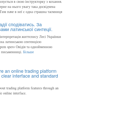
кохується в свою інструкторку з кохання.
ерне на нього увагу така досвідчена
Тим паче в неї є одна страшна таємниця
адії сподіватись. За
ами латинської синтеції.
інтерпретація життєпису Лесі Українки
на латинською сентенцією
spem spero Овідія та однойменною
ю письменниці.
Більше
re an online trading platform
 clear interface and standard
out trading platform features through an
le online interface.