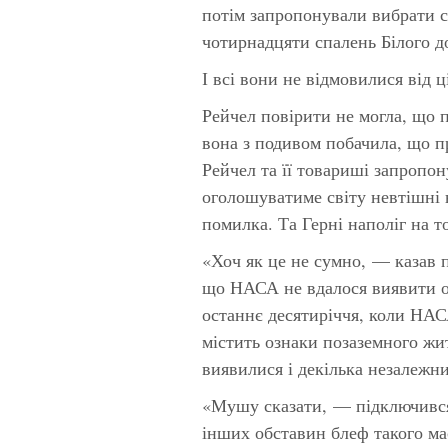
потім запропонували вибрати с
чотирнадцяти спалень Білого д
І всі вони не відмовилися від ц
Рейчел повірити не могла, що 
вона з подивом побачила, що п
Рейчел та її товариші запропон
оголошуватиме світу невтішні
помилка.
Та Герні наполіг на 
«Хоч як це не сумно, — казав п
що НАСА не вдалося виявити оз
останнє десятиріччя, коли НАС
містить ознаки позаземного жи
виявилися і декілька незалежн
«Мушу сказати, — підключився
інших обставин блеф такого ма