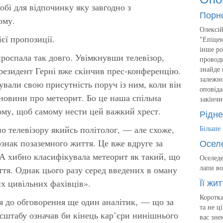
обі для відпочинку яку завгодно з
Порн
ому.
Олексій
ієї пропозиції.
"Епіцен
інше ро
проспала так довго. Увімкнувши телевізор,
проводи
знайде 
резидент Герні вже скінчив прес-конференцію.
залежно
ували свою присутність поруч із ним, коли він
оповіда
 новини про метеорит.
Бо це наша спільна
закінчи
тому, щоб самому нести цей важкий хрест.
Рідне
о телевізору якийсь політолог, — але схоже,
Більше
Осел
нак позаземного життя. Це вже вдруге за
А хибно класифікувала метеорит як такий, що
Оселеде
лапи во
ття. Однак цього разу серед введених в оману
Її жит
их цивільних фахівців».
Коротка
 до обговорення ще один аналітик, — що за
та не ц
сштабу означав би кінець кар’єри нинішнього
вас зне