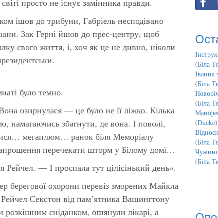
 світі просто не існує замінника правди.
ом ішов до трибуни, Габріель несподівано
шани. Зак Герні йшов до прес-центру, щоб
Ост
ку свого життя, і, хоч як це не дивно, ніколи
Інструк
президентськи.
(
Біла Т
Іванна 
(
Біла Т
наті було темно.
Новорі
(
Біла Т
Вона озирнулася — це було не її ліжко. Кілька
Маніфес
, намагаючись збагнути, де вона. І поволі,
(
Ducke
)
Відносн
тися… мегаплюм… ранок біля Меморіалу
(
Біла Т
апрошення перечекати шторм у Білому домі…
Чужинц
(
Біла Т
я Рейчел. — І проспала тут цілісінький день».
тер берегової охорони перевіз зморених Майкла
а Рейчел Секстон від пам’ятника Вашингтону
ли розкішним сніданком, оглянули лікарі, а
Опо