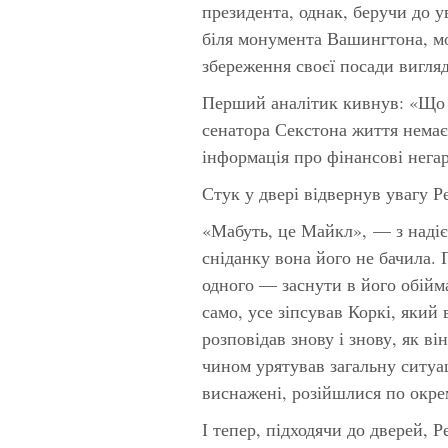
президента, однак, беручи до у
біля монумента Вашингтона, мо
збереження своєї посади вигля
Перший аналітик кивнув: «Що ж
сенатора Секстона життя немає
інформація про фінансові нега
Стук у двері відвернув увагу Р
«Мабуть, це Майкл», — з надіє
сніданку вона його не бачила.
одного — заснути в його обійм
само, усе зіпсував Коркі, який
розповідав знову і знову, як ві
чином урятував загальну ситуа
виснажені, розійшлися по окре
І тепер, підходячи до дверей, 