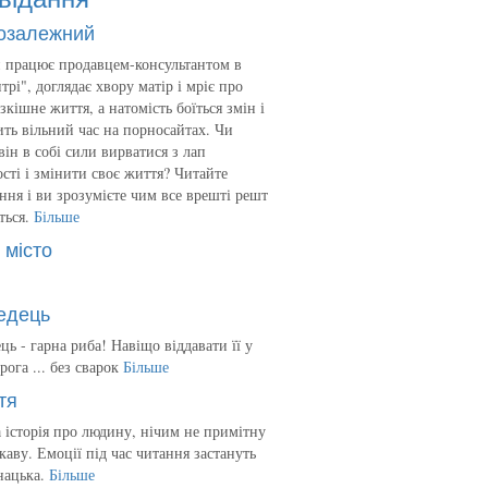
озалежний
 працює продавцем-консультантом в
трі", доглядає хвору матір і мріє про
зкішне життя, а натомість боїться змін і
ть вільний час на порносайтах. Чи
він в собі сили вирватися з лап
сті і змінити своє життя? Читайте
ння і ви зрозумієте чим все врешті решт
ться.
Більше
 місто
едець
ць - гарна риба! Навіщо віддавати її у
рога ... без сварок
Більше
тя
 історія про людину, нічим не примітну
ікаву. Емоції під час читання застануть
нацька.
Більше