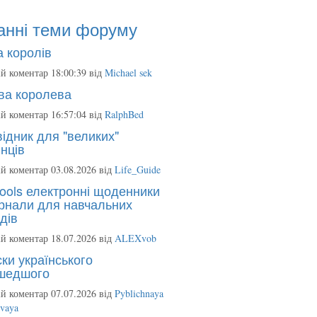
анні теми форуму
 королів
й коментар 18:00:39 від
Michael sek
ва королева
й коментар 16:57:04 від
RalphBed
ідник для "великих"
нців
й коментар 03.08.2026 від
Life_Guide
ools електронні щоденники
рнали для навчальних
дів
й коментар 18.07.2026 від
ALEXvob
ки українського
шедшого
й коментар 07.07.2026 від
Pyblichnaya
ovaya