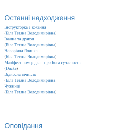
Останні надходження
Інструкторка з кохання
(
Біла Тетяна Володимирівна
)
Іванна та дракон
(
Біла Тетяна Володимирівна
)
Новорічна Ялинка
(
Біла Тетяна Володимирівна
)
Маніфест номер два - про Бога сучасності:
(
Ducke
)
Відносна вічність
(
Біла Тетяна Володимирівна
)
Чужинці
(
Біла Тетяна Володимирівна
)
Оповідання