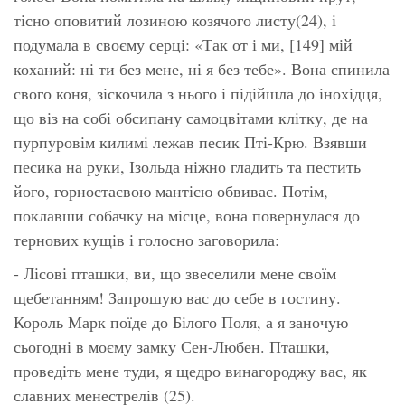
тісно оповитий лозиною козячого листу(24), і
подумала в своєму серці: «Так от і ми, [149] мій
коханий: ні ти без мене, ні я без тебе». Вона спинила
свого коня, зіскочила з нього і підійшла до інохідця,
що віз на собі обсипану самоцвітами клітку, де на
пурпуровім килимі лежав песик Пті-Крю. Взявши
песика на руки, Ізольда ніжно гладить та пестить
його, горностаєвою мантією обвиває. Потім,
поклавши собачку на місце, вона повернулася до
тернових кущів і голосно заговорила:
- Лісові пташки, ви, що звеселили мене своїм
щебетанням! Запрошую вас до себе в гостину.
Король Марк поїде до Білого Поля, а я заночую
сьогодні в моєму замку Сен-Любен. Пташки,
проведіть мене туди, я щедро винагороджу вас, як
славних менестрелів (25).