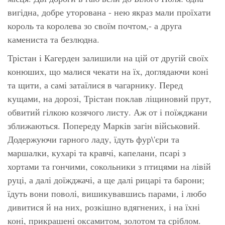
вигідна, добре уторована - нею якраз мали проїхати
король та королева зо своїм почтом,- а друга
камениста та безлюдна.
Трістан і Кагерден залишили на цій от другій своїх
конюших, що малися чекати на їх, доглядаючи коні
та щити, а самі затаїлися в чагарнику. Перед
кущами, на дорозі, Трістан поклав ліщиновий прут,
обвитий гілкою козячого листу. Аж от і поїжджани
зближаються. Попереду Марків загін військовий.
Додержуючи гарного ладу, їдуть фур\'єри та
маршалки, кухарі та кравчі, капелани, псарі з
хортами та гончими, сокольники з птицями на лівій
руці, а далі доїжджачі, а ще далі рицарі та барони;
їдуть вони поволі, вишикувавшись парами, і любо
дивитися й на них, розкішно вдягнених, і на їхні
коні, прикрашені оксамитом, золотом та сріблом.