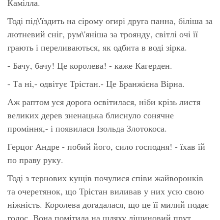
Камілла.
Тоді під\'їздить на сірому огирі друга панна, біліша за
лютневий сніг, рум\'яніша за троянду, світлі очі її
грають і переливаються, як одбита в воді зірка.
- Бачу, бачу! Це королева! - каже Кагерден.
- Та ні,- одвітує Трістан.- Це Бранжієна Вірна.
Аж раптом уся дорога освітилася, ніби крізь листя
великих дерев зненацька блиснуло сонячне
проміння,- і появилася Ізольда Злотокоса.
Герцог Андре - побий його, сило господня! - їхав їй
по праву руку.
Тоді з тернових кущів почулися співи жайворонків
та очеретянок, що Трістан виливав у них усю свою
ніжність. Королева догадалася, що це її милий подає
голос. Вона помітила на шляху ліщиновий прут,