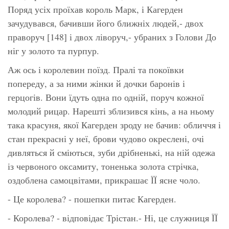
Поряд усіх проїхав король Марк, і Кагерден
зачудувався, бачивши його ближніх людей,- двох
праворуч [148] і двох ліворуч,- убраних з Голови До
ніг у золото та пурпур.
Аж ось і королевин поїзд. Пралі та покоївки
попереду, а за ними жінки й дочки баронів і
герцогів. Вони їдуть одна по одній, поруч кожної
молодий рицар. Нарешті зблизився кінь, а на ньому
така красуня, якої Кагерден зроду не бачив: обличчя і
стан прекрасні у неї, брови чудово окреслені, очі
дивляться й сміються, зуби дрібненькі, на ній одежа
із червоного оксамиту, тоненька золота стрічка,
оздоблена самоцвітами, прикрашає ЇЇ ясне чоло.
- Це королева? - пошепки питає Кагерден.
- Королева? - відповідає Трістан.- Ні, це служниця ЇЇ