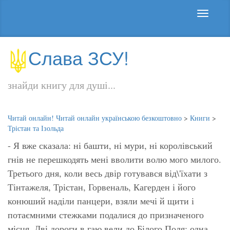
Слава ЗСУ!
знайди книгу для душі...
Читай онлайн! Читай онлайн українською безкоштовно
>
Книги
>
Трістан та Ізольда
- Я вже сказала: ні башти, ні мури, ні королівський
гнів не перешкодять мені вволити волю мого милого.
Третього дня, коли весь двір готувався від\'їхати з
Тінтажеля, Трістан, Горвеналь, Кагерден і його
конюший наділи панцери, взяли мечі й щити і
потаємними стежками подалися до призначеного
місця. Дві дороги в гаю вели до Білого Поля: одна