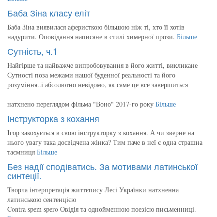
Баба Зіна класу еліт
Баба Зіна виявилася аферисткою більшою ніж ті, хто її хотів
надурити. Оповідання написане в стилі химерної прози.
Більше
Сутність, ч.1
Найгірше та найважче випробовування в його житті, викликане
Сутності поза межами нашої буденної реальності та його
розуміння..і абсолютно невідомо, як саме це все завершиться
натхнено переглядом фільма "Воно" 2017-го року
Більше
Інструкторка з кохання
Ігор закохується в свою інструкторку з кохання. А чи зверне на
нього увагу така досвідчена жінка? Тим паче в неї є одна страшна
таємниця
Більше
Без надії сподіватись. За мотивами латинської
синтеції.
Творча інтерпретація життєпису Лесі Українки натхненна
латинською сентенцією
Contra spem spero Овідія та однойменною поезією письменниці.