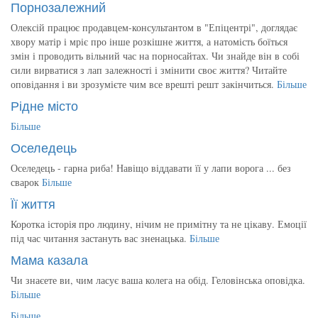
Порнозалежний
Олексій працює продавцем-консультантом в "Епіцентрі", доглядає
хвору матір і мріє про інше розкішне життя, а натомість боїться
змін і проводить вільний час на порносайтах. Чи знайде він в собі
сили вирватися з лап залежності і змінити своє життя? Читайте
оповідання і ви зрозумієте чим все врешті решт закінчиться.
Більше
Рідне місто
Більше
Оселедець
Оселедець - гарна риба! Навіщо віддавати її у лапи ворога ... без
сварок
Більше
Її життя
Коротка історія про людину, нічим не примітну та не цікаву. Емоції
під час читання застануть вас зненацька.
Більше
Мама казала
Чи знаєете ви, чим ласує ваша колега на обід. Геловінська оповідка.
Більше
Більше