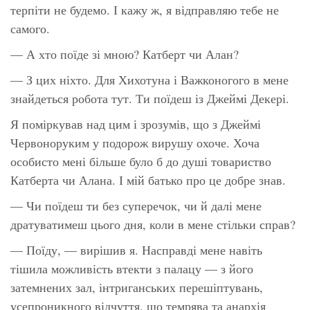
терпіти не будемо. І кажу ж, я відправляю тебе не
самого.
— А хто поїде зі мною? Катберт чи Алан?
— З цих ніхто. Для Хихотуна і Важконогого в мене
знайдеться робота тут. Ти поїдеш із Джеймі Декері.
Я поміркував над цим і зрозумів, що з Джеймі
Червоноруким у подорож вирушу охоче. Хоча
особисто мені більше було б до душі товариство
Катберта чи Алана. І мій батько про це добре знав.
— Чи поїдеш ти без суперечок, чи й далі мене
дратуватимеш цього дня, коли в мене стільки справ?
— Поїду, — вирішив я. Насправді мене навіть
тішила можливість втекти з палацу — з його
затемнених зал, інтриганських перешіптувань,
усепроникного відчуття, що темрява та анархія