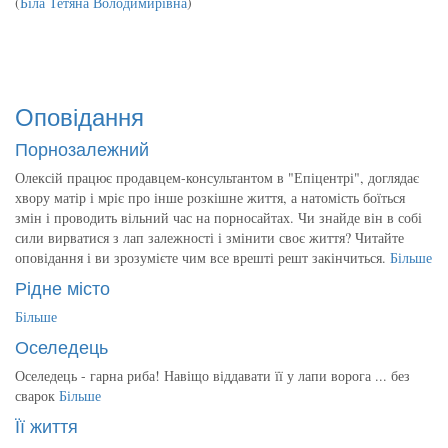
(
Біла Тетяна Володимирівна
)
Оповідання
Порнозалежний
Олексій працює продавцем-консультантом в "Епіцентрі", доглядає
хвору матір і мріє про інше розкішне життя, а натомість боїться
змін і проводить вільний час на порносайтах. Чи знайде він в собі
сили вирватися з лап залежності і змінити своє життя? Читайте
оповідання і ви зрозумієте чим все врешті решт закінчиться.
Більше
Рідне місто
Більше
Оселедець
Оселедець - гарна риба! Навіщо віддавати її у лапи ворога ... без
сварок
Більше
Її життя