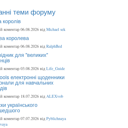
анні теми форуму
 королів
й коментар 06.08.2026 від
Michael sek
ва королева
й коментар 06.08.2026 від
RalphBed
ідник для "великих"
нців
й коментар 03.08.2026 від
Life_Guide
ools електронні щоденники
рнали для навчальних
дів
й коментар 18.07.2026 від
ALEXvob
ки українського
шедшого
й коментар 07.07.2026 від
Pyblichnaya
ovaya