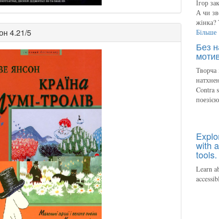
Ігор за
А чи зв
жінка? 
он
4.21/5
Більше
Без н
мотив
Творча 
натхнен
Contra 
поезіє
Explo
with a
tools.
Learn ab
accessib