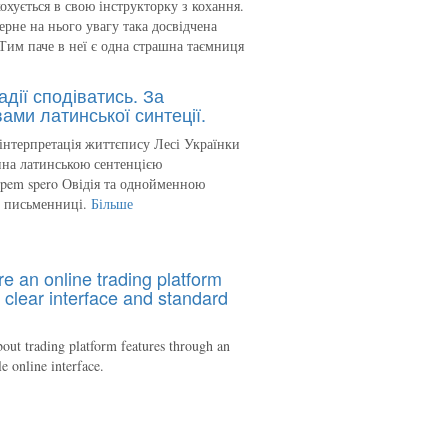
кохується в свою інструкторку з кохання.
ерне на нього увагу така досвідчена
Тим паче в неї є одна страшна таємниця
адії сподіватись. За
ами латинської синтеції.
інтерпретація життєпису Лесі Українки
на латинською сентенцією
spem spero Овідія та однойменною
ю письменниці.
Більше
re an online trading platform
 clear interface and standard
out trading platform features through an
le online interface.