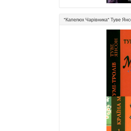
"
Капелюх Чарівника
"
Туве Янс