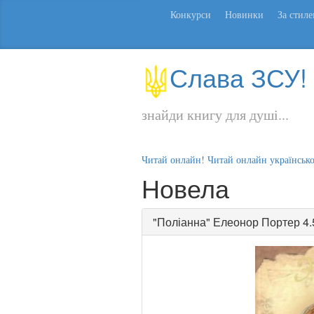
Конкурси
Новинки
За стил
Слава ЗСУ!
знайди книгу для душі...
Читай онлайн! Читай онлайн українськ
Новела
"
Поліанна
"
Елеонор Портер
4.