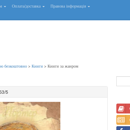
ем
Оплата/доставка
Правова інформація
ою безкоштовно
>
Книги
>
Книги за жанром
53/5