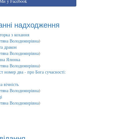
Ми у Facebook
анні надходження
торка з кохання
етяна Володимирівна
)
та дракон
етяна Володимирівна
)
чна Ялинка
етяна Володимирівна
)
т номер два - про Бога сучасності:
а вічність
етяна Володимирівна
)
і
етяна Володимирівна
)
відання