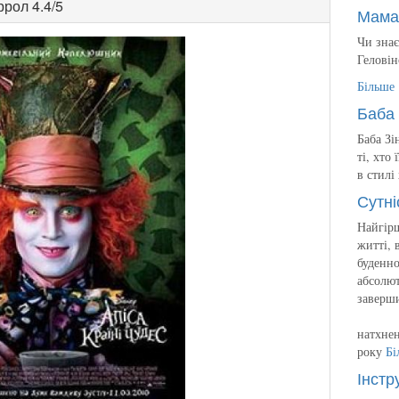
ррол
4.4/5
Мама
Чи знає
Геловін
Більше
Баба 
Баба Зі
ті, хто
в стилі
Сутні
Найгірш
житті, 
буденно
абсолют
заверш
натхнен
року
Бі
Інстр