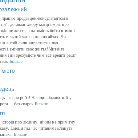
озалежний
 працює продавцем-консультантом в
трі", доглядає хвору матір і мріє про
зкішне життя, а натомість боїться змін і
ть вільний час на порносайтах. Чи
він в собі сили вирватися з лап
сті і змінити своє життя? Читайте
ння і ви зрозумієте чим все врешті решт
ться.
Більше
 місто
едець
ць - гарна риба! Навіщо віддавати її у
рога ... без сварок
Більше
тя
 історія про людину, нічим не примітну
ікаву. Емоції під час читання застануть
нацька.
Більше