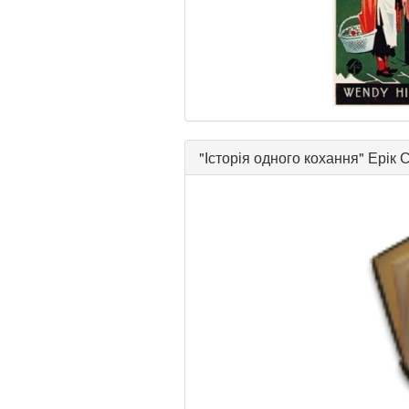
"
Історія одного кохання
"
Ерік С