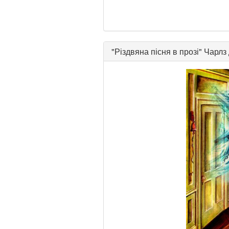
"
Різдвяна пісня в прозі
"
Чарлз 