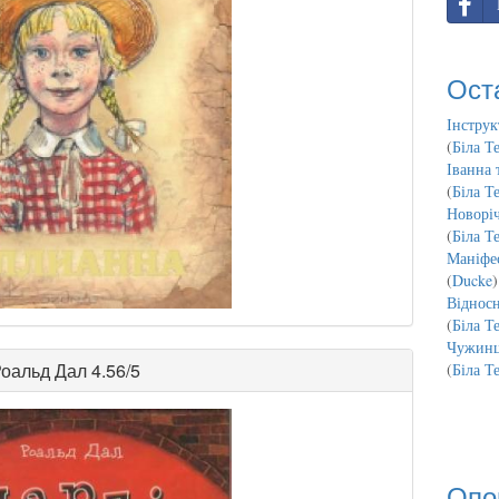
Ост
Інструк
(
Біла Т
Іванна 
(
Біла Т
Новорі
(
Біла Т
Маніфес
(
Ducke
)
Відносн
(
Біла Т
Чужинц
оальд Дал
4.56/5
(
Біла Т
Опо