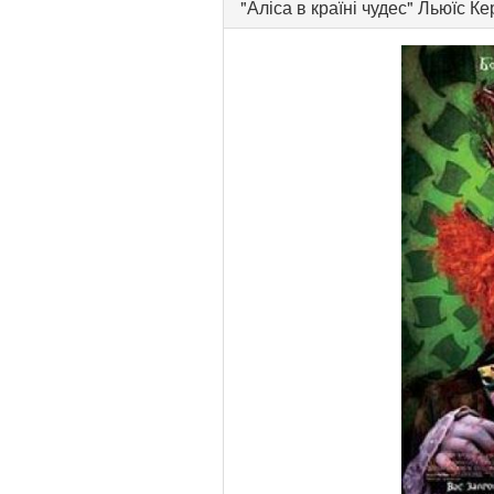
"
Аліса в країні чудес
"
Льюїс Ке