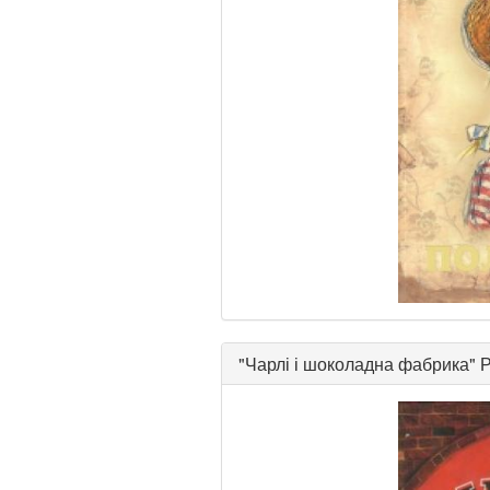
"
Чарлі і шоколадна фабрика
"
Р