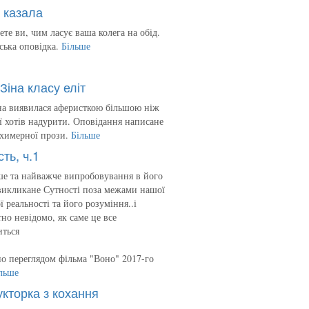
 казала
ете ви, чим ласує ваша колега на обід.
ська оповідка.
Більше
Зіна класу еліт
на виявилася аферисткою більшою ніж
 її хотів надурити. Оповідання написане
 химерної прози.
Більше
сть, ч.1
е та найважче випробовування в його
викликане Сутності поза межами нашої
ї реальності та його розуміння..і
но невідомо, як саме це все
иться
о переглядом фільма "Воно" 2017-го
льше
укторка з кохання