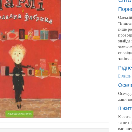
Порн
Олексій
"Епіцен
інше ро
проводи
знайде 
залежно
оповіда
закінчи
Рідне
Більше
Осел
Оселеде
лапи во
Її жит
Коротка
та не ц
вас зне