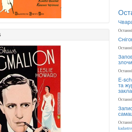
Ост
Чвара
Останні
5
Сніго
Останні
Запов
злочи
Останні
E-sch
та жу
закла
Останні
Запис
сама
Останні
kadastr