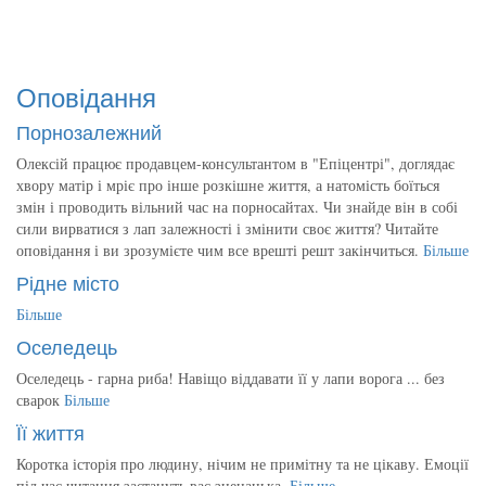
Оповідання
Порнозалежний
Олексій працює продавцем-консультантом в "Епіцентрі", доглядає
хвору матір і мріє про інше розкішне життя, а натомість боїться
змін і проводить вільний час на порносайтах. Чи знайде він в собі
сили вирватися з лап залежності і змінити своє життя? Читайте
оповідання і ви зрозумієте чим все врешті решт закінчиться.
Більше
Рідне місто
Більше
Оселедець
Оселедець - гарна риба! Навіщо віддавати її у лапи ворога ... без
сварок
Більше
Її життя
Коротка історія про людину, нічим не примітну та не цікаву. Емоції
під час читання застануть вас зненацька.
Більше