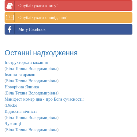
Опублікувати книгу!
Опублікувати оповідання!
Ми у Facebook
Останні надходження
Інструкторка з кохання
(
Біла Тетяна Володимирівна
)
Іванна та дракон
(
Біла Тетяна Володимирівна
)
Новорічна Ялинка
(
Біла Тетяна Володимирівна
)
Маніфест номер два - про Бога сучасності:
(
Ducke
)
Відносна вічність
(
Біла Тетяна Володимирівна
)
Чужинці
(
Біла Тетяна Володимирівна
)