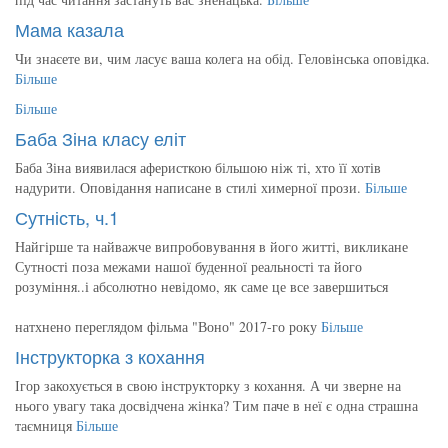
Мама казала
Чи знаєете ви, чим ласує ваша колега на обід. Геловінська оповідка.
Більше
Більше
Баба Зіна класу еліт
Баба Зіна виявилася аферисткою більшою ніж ті, хто її хотів
надурити. Оповідання написане в стилі химерної прози.
Більше
Сутність, ч.1
Найгірше та найважче випробовування в його житті, викликане
Сутності поза межами нашої буденної реальності та його
розуміння..і абсолютно невідомо, як саме це все завершиться
натхнено переглядом фільма "Воно" 2017-го року
Більше
Інструкторка з кохання
Ігор закохується в свою інструкторку з кохання. А чи зверне на
нього увагу така досвідчена жінка? Тим паче в неї є одна страшна
таємниця
Більше