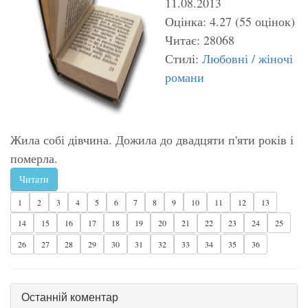
11.08.2013
Оцінка: 4.27 (55 оцінок)
Читає: 28068
Стилі:
Любовні / жіночі
романи
Жила собі дівчина. Дожила до двадцяти п'яти років і
померла.
Читати
1
2
3
4
5
6
7
8
9
10
11
12
13
14
15
16
17
18
19
20
21
22
23
24
25
26
27
28
29
30
31
32
33
34
35
36
Останній коментар