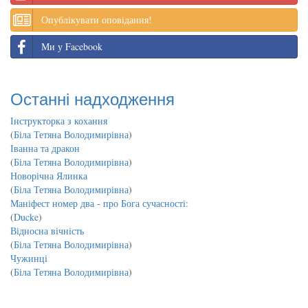
Опублікувати оповідання!
Ми у Facebook
Останні надходження
Інструкторка з кохання
(
Біла Тетяна Володимирівна
)
Іванна та дракон
(
Біла Тетяна Володимирівна
)
Новорічна Ялинка
(
Біла Тетяна Володимирівна
)
Маніфест номер два - про Бога сучасності:
(
Ducke
)
Відносна вічність
(
Біла Тетяна Володимирівна
)
Чужинці
(
Біла Тетяна Володимирівна
)