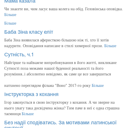
Мама казала
Чи знаєете ви, чим ласує ваша колега на обід. Геловінська оповідка.
Більше
Більше
Баба Зіна класу еліт
Баба Зіна виявилася аферисткою більшою ніж ті, хто її хотів
надурити. Оповідання написане в стилі химерної прози.
Більше
Сутність, ч.1
Найгірше та найважче випробовування в його житті, викликане
Сутності поза межами нашої буденної реальності та його
розуміння..і абсолютно невідомо, як саме це все завершиться
натхнено переглядом фільма "Воно" 2017-го року
Більше
Інструкторка з кохання
Ігор закохується в свою інструкторку з кохання. А чи зверне на
нього увагу така досвідчена жінка? Тим паче в неї є одна страшна
таємниця
Більше
Без надії сподіватись. За мотивами латинської
синтеції.