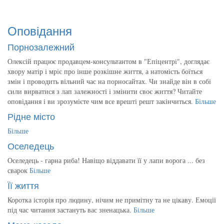
Оповідання
Порнозалежний
Олексій працює продавцем-консультантом в "Епіцентрі", доглядає
хвору матір і мріє про інше розкішне життя, а натомість боїться
змін і проводить вільний час на порносайтах. Чи знайде він в собі
сили вирватися з лап залежності і змінити своє життя? Читайте
оповідання і ви зрозумієте чим все врешті решт закінчиться.
Більше
Рідне місто
Більше
Оселедець
Оселедець - гарна риба! Навіщо віддавати її у лапи ворога ... без
сварок
Більше
Її життя
Коротка історія про людину, нічим не примітну та не цікаву. Емоції
під час читання застануть вас зненацька.
Більше