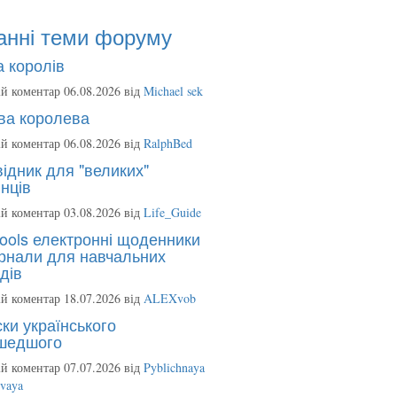
анні теми форуму
 королів
й коментар 06.08.2026 від
Michael sek
ва королева
й коментар 06.08.2026 від
RalphBed
ідник для "великих"
нців
й коментар 03.08.2026 від
Life_Guide
ools електронні щоденники
рнали для навчальних
дів
й коментар 18.07.2026 від
ALEXvob
ки українського
шедшого
й коментар 07.07.2026 від
Pyblichnaya
ovaya