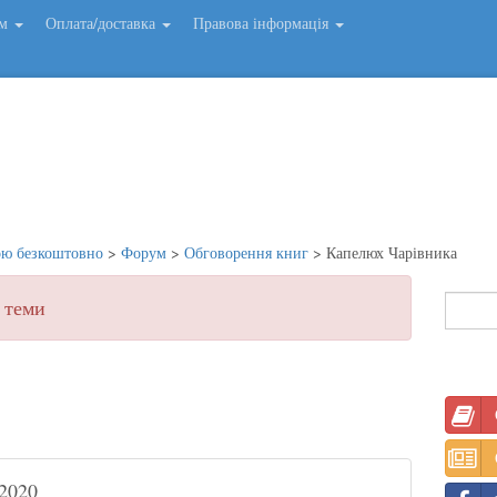
ем
Оплата/доставка
Правова інформація
ою безкоштовно
>
Форум
>
Обговорення книг
>
Капелюх Чарівника
 теми
2020