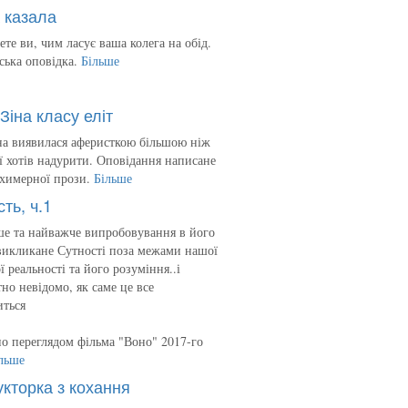
 казала
ете ви, чим ласує ваша колега на обід.
ська оповідка.
Більше
Зіна класу еліт
на виявилася аферисткою більшою ніж
 її хотів надурити. Оповідання написане
 химерної прози.
Більше
сть, ч.1
е та найважче випробовування в його
викликане Сутності поза межами нашої
ї реальності та його розуміння..і
но невідомо, як саме це все
иться
о переглядом фільма "Воно" 2017-го
льше
укторка з кохання