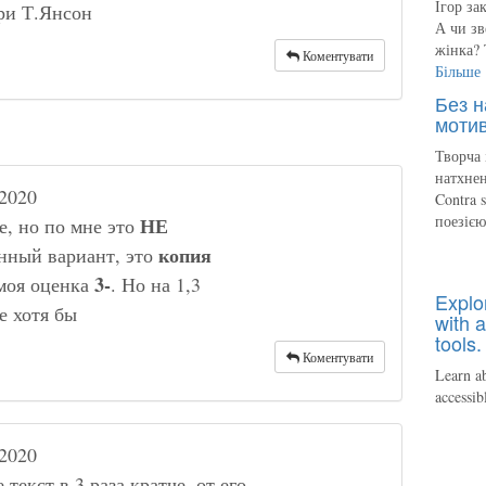
Ігор за
ри Т.Янсон
А чи зв
жінка? 
Коментувати
Більше
Без н
мотив
Творча 
натхнен
2020
Contra 
поезіє
НЕ
е, но по мне это
копия
нный вариант, это
3-
 моя оценка
. Но на 1,3
Explo
е хотя бы
with a
tools.
Коментувати
Learn ab
accessib
2020
 текст в 3 раза кратче, от его