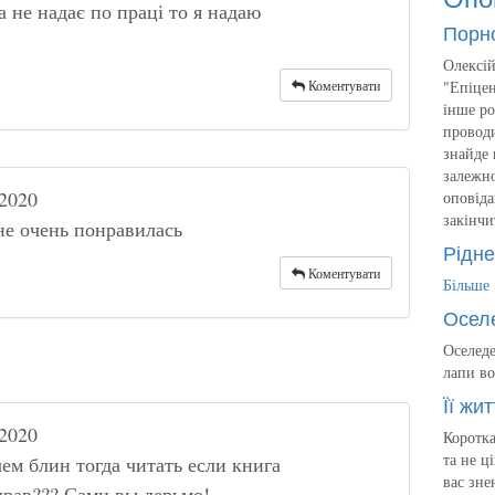
а не надає по праці то я надаю
Порн
Олексій
Коментувати
"Епіцен
інше ро
проводи
знайде 
залежно
2020
оповіда
закінчи
не очень понравилась
Рідне
Коментувати
Більше
Осел
Оселеде
лапи во
Її жит
2020
Коротка
та не ц
чем блин тогда читать если книга
вас зне
нрав??? Сами вы дерьмо!