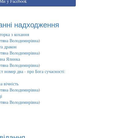
Ми у Facebook
анні надходження
торка з кохання
етяна Володимирівна
)
та дракон
етяна Володимирівна
)
чна Ялинка
етяна Володимирівна
)
т номер два - про Бога сучасності:
а вічність
етяна Володимирівна
)
і
етяна Володимирівна
)
відання