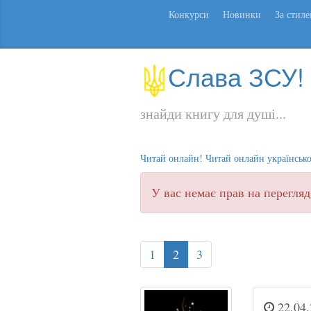
Конкурси
Новинки
За стил
Слава ЗСУ!
знайди книгу для душі...
Читай онлайн! Читай онлайн українськ
У вас немає прав на перегляд
1
2
3
22.04.