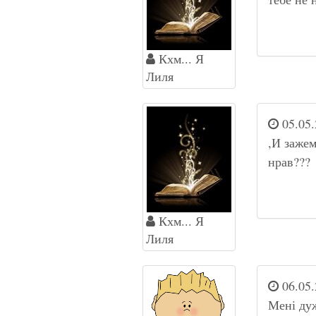
Кхм... Я
Лиля
05.05.
,И зажем
нрав???
Кхм... Я
Лиля
06.05.
Мені ду