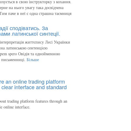
кохується в свою інструкторку з кохання.
ерне на нього увагу така досвідчена
Тим паче в неї є одна страшна таємниця
адії сподіватись. За
ами латинської синтеції.
інтерпретація життєпису Лесі Українки
на латинською сентенцією
spem spero Овідія та однойменною
ю письменниці.
Більше
re an online trading platform
 clear interface and standard
out trading platform features through an
le online interface.