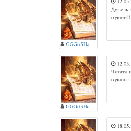
12.05.
Дуже ваш
години!!
GGGriSHa
12.05.
Читати в
години з
GGGriSHa
18.05.