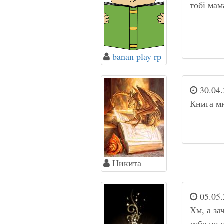
тобі мам
banan play rp
30.04.
Книга м
Никита
05.05.
Хм, а за
тебе не 