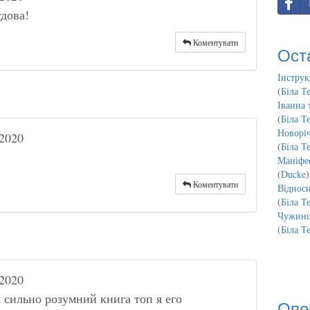
дова!
Коментувати
Ост
Інструк
(
Біла Т
Іванна 
(
Біла Т
Новорі
2020
(
Біла Т
Маніфес
(
Ducke
)
Коментувати
Відносн
(
Біла Т
Чужинц
(
Біла Т
2020
 сильно розумний книга топ я его
Опо