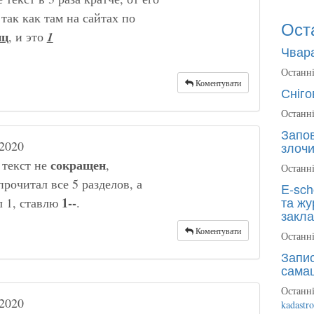
 так как там на сайтах по
Ост
иц
, и это
1
Чвара
Останні
Коментувати
Сніго
Останні
Запов
2020
злочи
сокращен
, текст не
,
Останні
прочитал все 5 разделов, а
E-sch
та жу
1--
л 1, ставлю
.
закла
Коментувати
Останні
Запис
сама
Останні
2020
kadastr