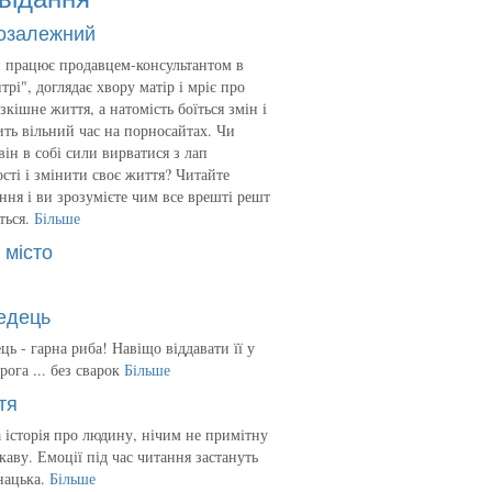
озалежний
 працює продавцем-консультантом в
трі", доглядає хвору матір і мріє про
зкішне життя, а натомість боїться змін і
ть вільний час на порносайтах. Чи
він в собі сили вирватися з лап
сті і змінити своє життя? Читайте
ння і ви зрозумієте чим все врешті решт
ться.
Більше
 місто
едець
ць - гарна риба! Навіщо віддавати її у
рога ... без сварок
Більше
тя
 історія про людину, нічим не примітну
ікаву. Емоції під час читання застануть
нацька.
Більше