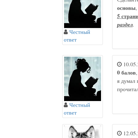
основы
,
5 стран
раздел
.
Честный
ответ
10.05.
0 балов
я думал 
прочита
Честный
ответ
12.05.