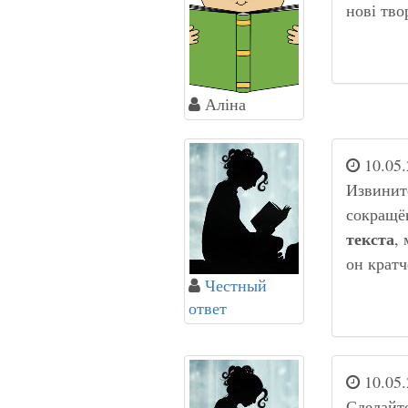
нові тво
Аліна
10.05.
Извинит
сокращё
текста
,
он кратч
Честный
ответ
10.05.
Сделайте