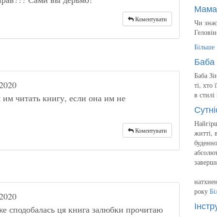
Мама
Коментувати
Чи знає
Геловін
Більше
Баба 
Баба Зі
2020
ті, хто
в стилі
 им читать книгу, если она им не
Сутні
Найгірш
Коментувати
житті, 
буденно
абсолют
заверш
натхнен
року
Бі
2020
Інстр
же сподобалась ця книга залюбки прочитаю