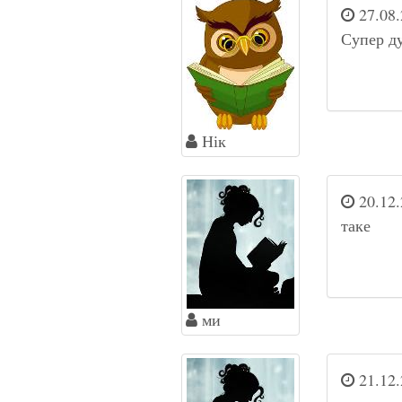
27.08.
Супер ду
Нік
20.12.
таке
ми
21.12.