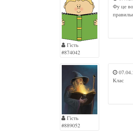
Фу це во
правильн
Гість
#874042
07.04.
Клас
Гість
#889052