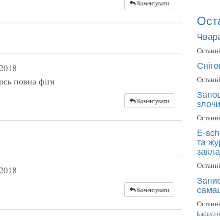
Коментувати
Ост
Чвара
Останні
Сніго
2018
Останні
сь повна фігя
Запов
Коментувати
злочи
Останні
E-sch
та жу
закла
Останні
2018
Запис
сама
Коментувати
Останні
kadastr