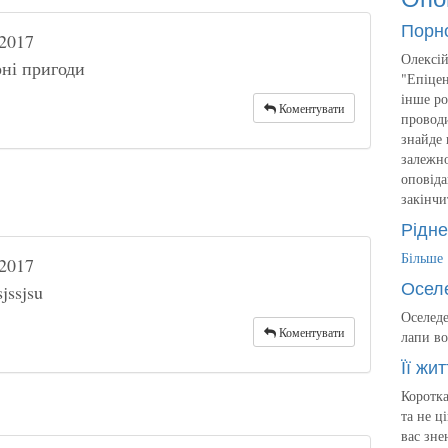
Порн
2017
Олексій
ні пригоди
"Епіцен
інше ро
Коментувати
проводи
знайде 
залежно
оповіда
закінчи
Рідне
Більше
2017
Осел
sjssjsu
Оселеде
Коментувати
лапи во
Її жит
Коротка
та не ц
вас зне