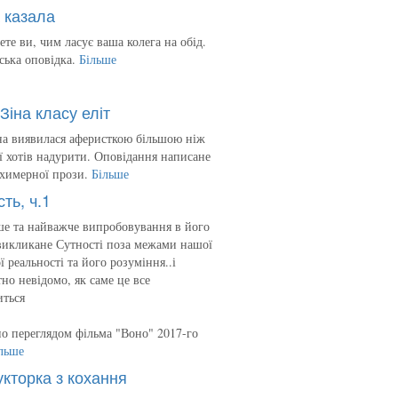
 казала
ете ви, чим ласує ваша колега на обід.
ська оповідка.
Більше
Зіна класу еліт
на виявилася аферисткою більшою ніж
 її хотів надурити. Оповідання написане
 химерної прози.
Більше
сть, ч.1
е та найважче випробовування в його
викликане Сутності поза межами нашої
ї реальності та його розуміння..і
но невідомо, як саме це все
иться
о переглядом фільма "Воно" 2017-го
льше
укторка з кохання