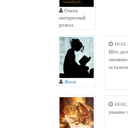
Очень
интересный
розказ.
10.01.
Што дела
заповнил
осталося
Женя
10.01.
уважно 