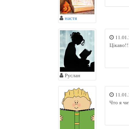
настя
11.01.
Цікаво!!
Руслан
11.01.
Что я чи