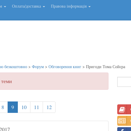
ем
Оплата/доставка
Правова інформація
ою безкоштовно
>
Форум
>
Обговорення книг
>
Пригоди Тома Сойєра
 теми
8
9
10
11
12
2017