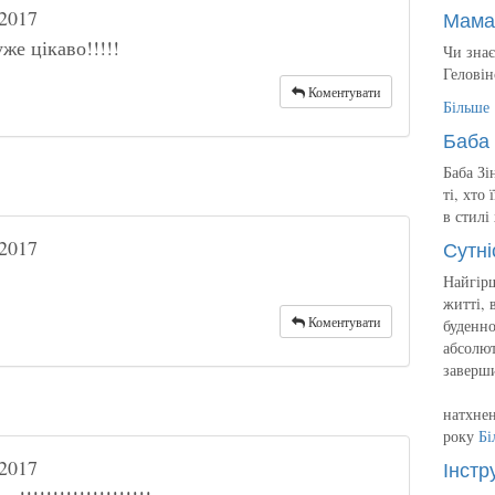
2017
Мама
же цікаво!!!!!
Чи знає
Геловін
Коментувати
Більше
Баба 
Баба Зі
ті, хто
в стилі
2017
Сутні
Найгірш
житті, 
Коментувати
буденно
абсолют
заверш
натхнен
року
Бі
2017
Інстр