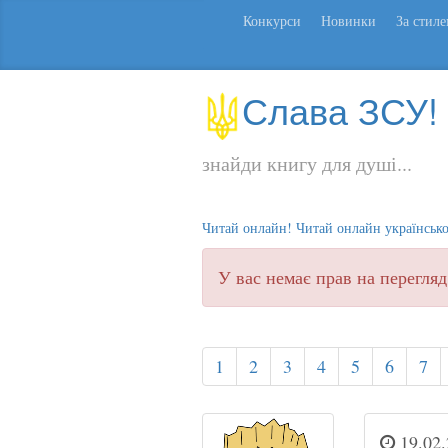
Конкурси
Новинки
За стил
Слава ЗСУ!
знайди книгу для душі...
Читай онлайн! Читай онлайн українськ
У вас немає прав на перегляд
1
2
3
4
5
6
7
19.02.