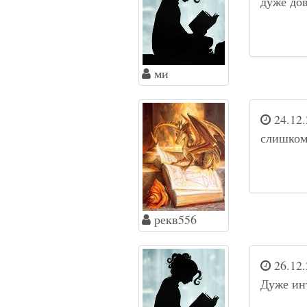
дуже довге
ми
24.12.
слишком
рекв556
26.12.
Дуже ин