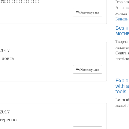
!!!!!!!!!!!!!!!!!!!!
Ігор за
А чи зв
Коментувати
жінка? 
Більше
Без н
мотив
Творча 
натхнен
2017
Contra 
 довга
поезіє
Коментувати
Explo
with a
tools.
Learn ab
accessib
2017
тересно