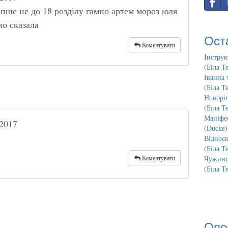
пше не до 18 розділу гамно артем мороз юля
о сказала
Ост
Коментувати
Інструк
(
Біла Т
Іванна 
(
Біла Т
Новорі
(
Біла Т
Маніфес
2017
(
Ducke
)
Відносн
(
Біла Т
Коментувати
Чужинц
(
Біла Т
Опо