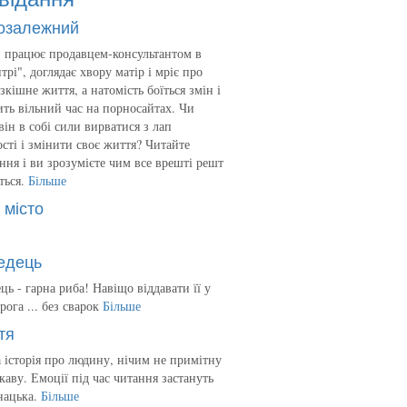
озалежний
 працює продавцем-консультантом в
трі", доглядає хвору матір і мріє про
зкішне життя, а натомість боїться змін і
ть вільний час на порносайтах. Чи
він в собі сили вирватися з лап
сті і змінити своє життя? Читайте
ння і ви зрозумієте чим все врешті решт
ться.
Більше
 місто
едець
ць - гарна риба! Навіщо віддавати її у
рога ... без сварок
Більше
тя
 історія про людину, нічим не примітну
ікаву. Емоції під час читання застануть
нацька.
Більше