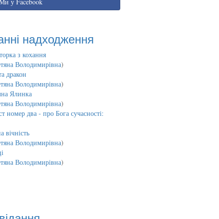
Ми у Facebook
анні надходження
торка з кохання
етяна Володимирівна
)
та дракон
етяна Володимирівна
)
чна Ялинка
етяна Володимирівна
)
т номер два - про Бога сучасності:
а вічність
етяна Володимирівна
)
і
етяна Володимирівна
)
відання