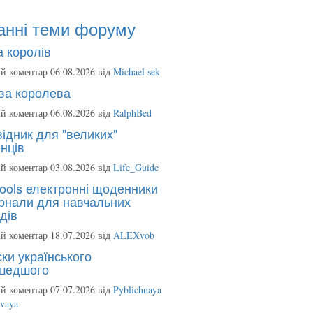
анні теми форуму
 королів
й коментар 06.08.2026 від
Michael sek
ва королева
й коментар 06.08.2026 від
RalphBed
ідник для "великих"
нців
й коментар 03.08.2026 від
Life_Guide
ools електронні щоденники
рнали для навчальних
дів
й коментар 18.07.2026 від
ALEXvob
ки українського
шедшого
й коментар 07.07.2026 від
Pyblichnaya
ovaya