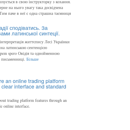
кохується в свою інструкторку з кохання.
ерне на нього увагу така досвідчена
Тим паче в неї є одна страшна таємниця
адії сподіватись. За
ами латинської синтеції.
інтерпретація життєпису Лесі Українки
на латинською сентенцією
spem spero Овідія та однойменною
ю письменниці.
Більше
re an online trading platform
 clear interface and standard
out trading platform features through an
le online interface.