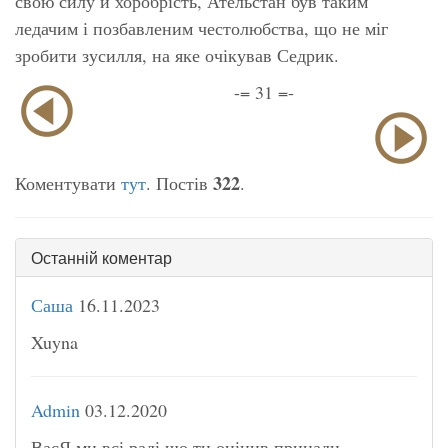
свою силу й хоробрість, Ательстан був таким
ледачим і позбавленим честолюбства, що не міг
зробити зусилля, на яке очікував Седрик.
-= 31 =-
322
Коментувати
тут
. Постів
.
Останній коментар
Саша
16.11.2023
Xuyna
Admin
03.12.2020
ВасЯ ми всі раді що ти оцінив принади