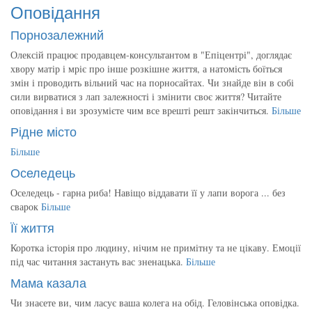
Оповідання
Порнозалежний
Олексій працює продавцем-консультантом в "Епіцентрі", доглядає
хвору матір і мріє про інше розкішне життя, а натомість боїться
змін і проводить вільний час на порносайтах. Чи знайде він в собі
сили вирватися з лап залежності і змінити своє життя? Читайте
оповідання і ви зрозумієте чим все врешті решт закінчиться.
Більше
Рідне місто
Більше
Оселедець
Оселедець - гарна риба! Навіщо віддавати її у лапи ворога ... без
сварок
Більше
Її життя
Коротка історія про людину, нічим не примітну та не цікаву. Емоції
під час читання застануть вас зненацька.
Більше
Мама казала
Чи знаєете ви, чим ласує ваша колега на обід. Геловінська оповідка.