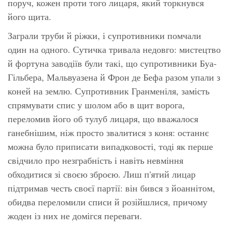
поруч, кожен проти того лицаря, який торкнувся
його щита.
Заграли труби й ріжки, і супротивники помчали
один на одного. Сутичка тривала недовго: мистецтво
й фортуна заводіїв були такі, що супротивники Буа-
Гільбера, Мальвуазена й Фрон де Бефа разом упали з
коней на землю. Супротивник Гранменіля, замість
спрямувати спис у шолом або в щит ворога,
переломив його об тулуб лицаря, що вважалося
ганебнішим, ніж просто звалитися з коня: останнє
можна було приписати випадковості, тоді як перше
свідчило про незграбність і навіть невміння
обходитися зі своєю зброєю. Лиш п'ятий лицар
підтримав честь своєї партії: він бився з йоаннітом,
обидва переломили списи й розійшлися, причому
жоден із них не домігся переваги.