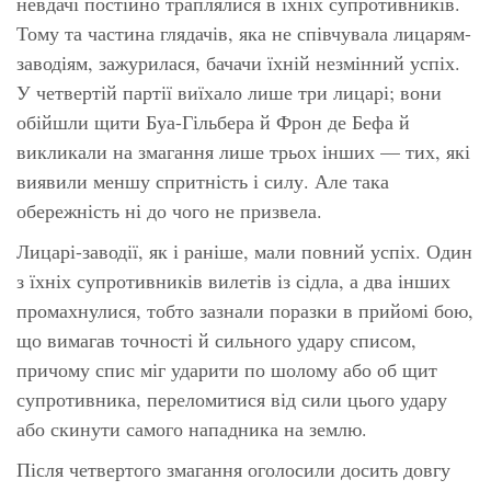
невдачі постійно траплялися в їхніх супротивників.
Тому та частина глядачів, яка не співчувала лицарям-
заводіям, зажурилася, бачачи їхній незмінний успіх.
У четвертій партії виїхало лише три лицарі; вони
обійшли щити Буа-Гільбера й Фрон де Бефа й
викликали на змагання лише трьох інших — тих, які
виявили меншу спритність і силу. Але така
обережність ні до чого не призвела.
Лицарі-заводії, як і раніше, мали повний успіх. Один
з їхніх супротивників вилетів із сідла, а два інших
промахнулися, тобто зазнали поразки в прийомі бою,
що вимагав точності й сильного удару списом,
причому спис міг ударити по шолому або об щит
супротивника, переломитися від сили цього удару
або скинути самого нападника на землю.
Після четвертого змагання оголосили досить довгу