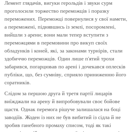
Лемент глядачів, вигуки герольдів і звуки сурм
проголосили торжество переможців і поразку
переможених. Переможці повернулися у свої намети,
а переможені, піднявшись із землі, посоромлені,
вийшли з арени; вони мали тепер вступити з
переможцями в перемовини про викуп своїх
обладунків і коней, які, за законами турнірів, стали
здобиччю переможців. Один лише п'ятий трохи
забарився, погарцював по арені і дочекався оплесків
публіки, що, без сумніву, сприяло приниженню його
соратників.
Слідом за першою друга й третя партії лицарів
виїжджали на арену й випробовували своє бойове
щастя. Однак перемога рішуче залишалася на боці
заводіїв. Жоден із них не був вибитий із сідла й не
зробив ганебного промаху списом, тоді як такі