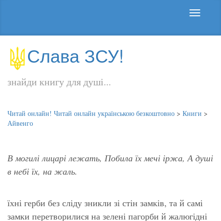
Слава ЗСУ!
знайди книгу для душі...
Читай онлайн! Читай онлайн українською безкоштовно
>
Книги
>
Айвенго
В могилі лицарі лежать,
Побила їх мечі іржа,
А душі
в небі їх, на жаль.
їхні герби без сліду зникли зі стін замків, та й самі
замки перетворилися на зелені пагорби й жалюгідні