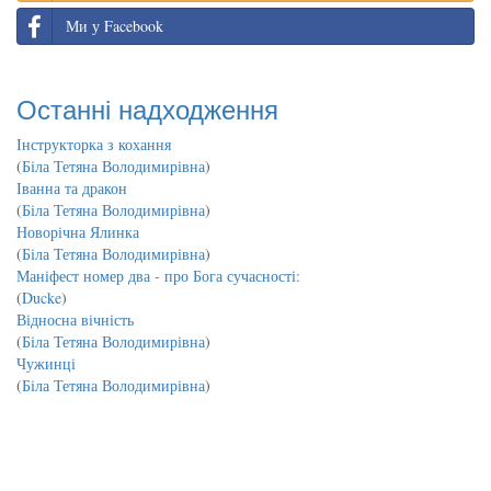
Ми у Facebook
Останні надходження
Інструкторка з кохання
(
Біла Тетяна Володимирівна
)
Іванна та дракон
(
Біла Тетяна Володимирівна
)
Новорічна Ялинка
(
Біла Тетяна Володимирівна
)
Маніфест номер два - про Бога сучасності:
(
Ducke
)
Відносна вічність
(
Біла Тетяна Володимирівна
)
Чужинці
(
Біла Тетяна Володимирівна
)