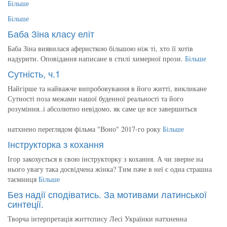
Більше
Більше
Баба Зіна класу еліт
Баба Зіна виявилася аферисткою більшою ніж ті, хто її хотів
надурити. Оповідання написане в стилі химерної прози.
Більше
Сутність, ч.1
Найгірше та найважче випробовування в його житті, викликане
Сутності поза межами нашої буденної реальності та його
розуміння..і абсолютно невідомо, як саме це все завершиться
натхнено переглядом фільма "Воно" 2017-го року
Більше
Інструкторка з кохання
Ігор закохується в свою інструкторку з кохання. А чи зверне на
нього увагу така досвідчена жінка? Тим паче в неї є одна страшна
таємниця
Більше
Без надії сподіватись. За мотивами латинської
синтеції.
Творча інтерпретація життєпису Лесі Українки натхненна