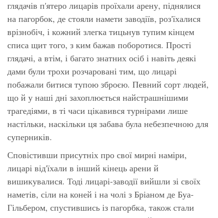
глядачів п'ятеро лицарів проїхали арену, піднялися
на пагорбок, де стояли намети заводіїв, роз'їхалися
врізнобіч, і кожний злегка тицьнув тупим кінцем
списа щит того, з ким бажав поборотися. Прості
глядачі, а втім, і багато знатних осіб і навіть деякі
дами були трохи розчаровані тим, що лицарі
побажали битися тупою зброєю. Певний сорт людей,
що й у наші дні захоплюється найстрашнішими
трагедіями, в ті часи цікавився турнірами лише
настільки, наскільки ця забава була небезпечною для
суперників.
Сповістивши присутніх про свої мирні наміри,
лицарі від'їхали в інший кінець арени й
вишикувалися. Тоді лицарі-заводії вийшли зі своїх
наметів, сіли на коней і на чолі з Бріаном де Буа-
Гільбером, спустившись із пагорбка, також стали