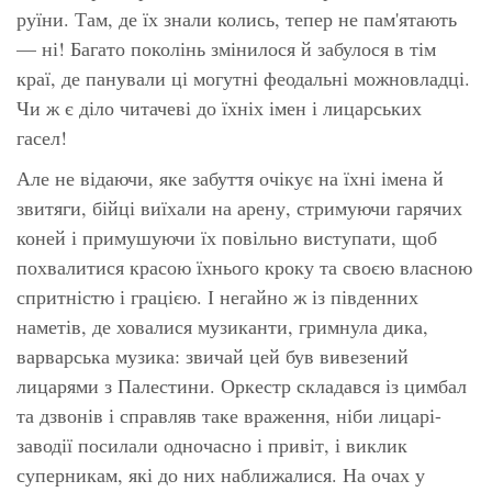
руїни. Там, де їх знали колись, тепер не пам'ятають
— ні! Багато поколінь змінилося й забулося в тім
краї, де панували ці могутні феодальні можновладці.
Чи ж є діло читачеві до їхніх імен і лицарських
гасел!
Але не відаючи, яке забуття очікує на їхні імена й
звитяги, бійці виїхали на арену, стримуючи гарячих
коней і примушуючи їх повільно виступати, щоб
похвалитися красою їхнього кроку та своєю власною
спритністю і грацією. І негайно ж із південних
наметів, де ховалися музиканти, гримнула дика,
варварська музика: звичай цей був вивезений
лицарями з Палестини. Оркестр складався із цимбал
та дзвонів і справляв таке враження, ніби лицарі-
заводії посилали одночасно і привіт, і виклик
суперникам, які до них наближалися. На очах у