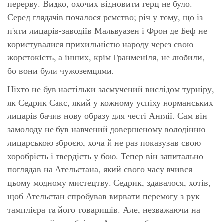
перерву. Видко, охочих відновити герц не було.
Серед глядачів почалося ремство; річ у тому, що із
п'яти лицарів-заводіїв Мальвуазен і Фрон де Беф не
користувалися прихильністю народу через свою
жорстокість, а інших, крім Гранменіля, не любили,
бо вони були чужоземцями.
Ніхто не був настільки засмучений вислідом турніру,
як Седрик Сакс, який у кожному успіху норманських
лицарів бачив нову образу для честі Англії. Сам він
замолоду не був навчений довершеному володінню
лицарською зброєю, хоча й не раз показував свою
хоробрість і твердість у бою. Тепер він запитально
поглядав на Ательстана, який свого часу вчився
цьому модному мистецтву. Седрик, здавалося, хотів,
щоб Ательстан спробував вирвати перемогу з рук
тамплієра та його товаришів. Але, незважаючи на