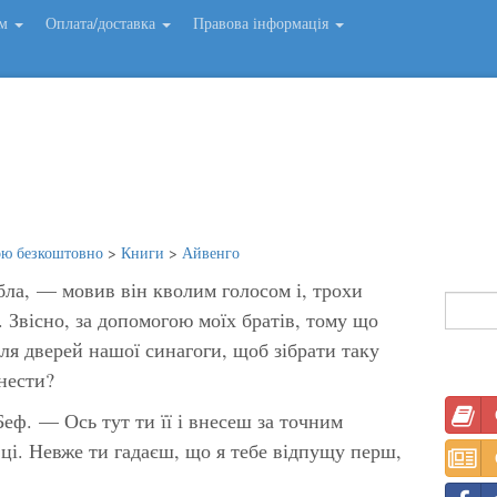
ем
Оплата/доставка
Правова інформація
ою безкоштовно
>
Книги
>
Айвенго
бла, — мовив він кволим голосом і, трохи
 Звісно, за допомогою моїх братів, тому що
ля дверей нашої синагоги, щоб зібрати таку
внести?
ф. — Ось тут ти її і внесеш за точним
вці. Невже ти гадаєш, що я тебе відпущу перш,