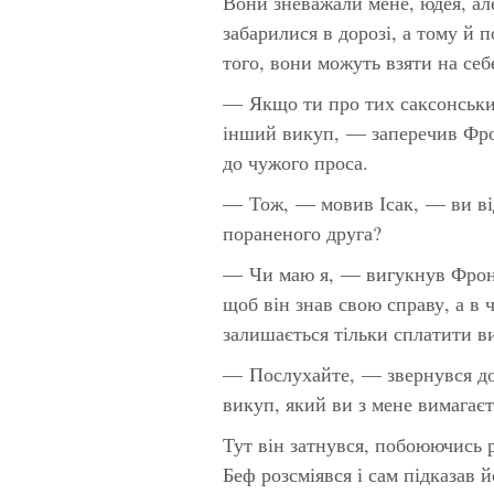
Вони зневажали мене, юдея, але
забарилися в дорозі, а тому й п
того, вони можуть взяти на себ
— Якщо ти про тих саксонських
інший викуп, — заперечив Фрон
до чужого проса.
— Тож, — мовив Ісак, — ви ві
пораненого друга?
— Чи маю я, — вигукнув Фрон 
щоб він знав свою справу, а в ч
залишається тільки сплатити в
— Послухайте, — звернувся до
викуп, який ви з мене вимагає
Тут він затнувся, побоюючись 
Беф розсміявся і сам підказав