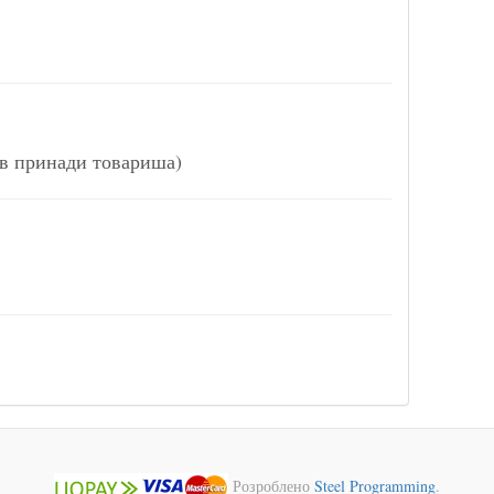
ив принади товариша)
Розроблено
Steel Programming
.