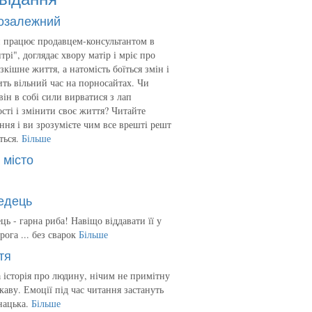
озалежний
 працює продавцем-консультантом в
трі", доглядає хвору матір і мріє про
зкішне життя, а натомість боїться змін і
ть вільний час на порносайтах. Чи
він в собі сили вирватися з лап
сті і змінити своє життя? Читайте
ння і ви зрозумієте чим все врешті решт
ться.
Більше
 місто
едець
ць - гарна риба! Навіщо віддавати її у
рога ... без сварок
Більше
тя
 історія про людину, нічим не примітну
ікаву. Емоції під час читання застануть
нацька.
Більше