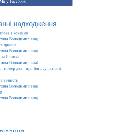
Ми у Facebook
анні надходження
торка з кохання
етяна Володимирівна
)
та дракон
етяна Володимирівна
)
чна Ялинка
етяна Володимирівна
)
т номер два - про Бога сучасності:
а вічність
етяна Володимирівна
)
і
етяна Володимирівна
)
відання