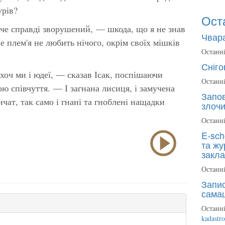
урів?
Ост
е справді зворушений, — шкода, що я не знав
Чвара
е плем'я не любить нічого, окрім своїх мішків
Останні
Сніго
хоч ми і юдеї, — сказав Ісак, поспішаючи
Останні
ю співчуття. — І загнана лисиця, і замучена
Запов
чат, так само і гнані та гноблені нащадки
злочи
Останні
E-sch
та жу
закла
Останні
Запис
сама
Останні
kadastr