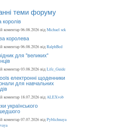
анні теми форуму
 королів
й коментар 06.08.2026 від
Michael sek
ва королева
й коментар 06.08.2026 від
RalphBed
ідник для "великих"
нців
й коментар 03.08.2026 від
Life_Guide
ools електронні щоденники
рнали для навчальних
дів
й коментар 18.07.2026 від
ALEXvob
ки українського
шедшого
й коментар 07.07.2026 від
Pyblichnaya
ovaya