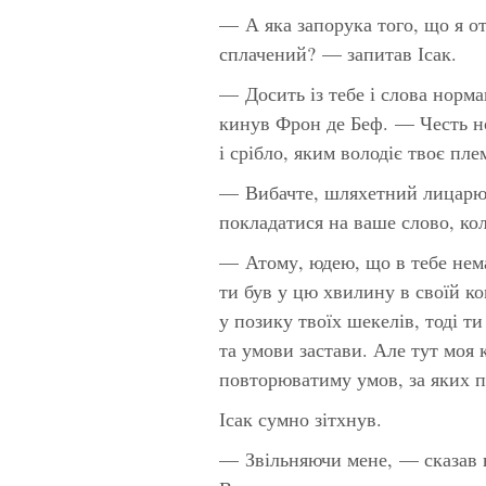
— А яка запорука того, що я о
сплачений? — запитав Ісак.
— Досить із тебе і слова норм
кинув Фрон де Беф. — Честь н
і срібло, яким володіє твоє плем
— Вибачте, шляхетний лицарю,
покладатися на ваше слово, кол
— Атому, юдею, що в тебе нем
ти був у цю хвилину в своїй ко
у позику твоїх шекелів, тоді т
та умови застави. Але тут моя к
повторюватиму умов, за яких п
Ісак сумно зітхнув.
— Звільняючи мене, — сказав 