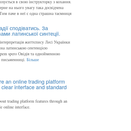
кохується в свою інструкторку з кохання.
ерне на нього увагу така досвідчена
Тим паче в неї є одна страшна таємниця
адії сподіватись. За
ами латинської синтеції.
інтерпретація життєпису Лесі Українки
на латинською сентенцією
spem spero Овідія та однойменною
ю письменниці.
Більше
re an online trading platform
 clear interface and standard
out trading platform features through an
le online interface.