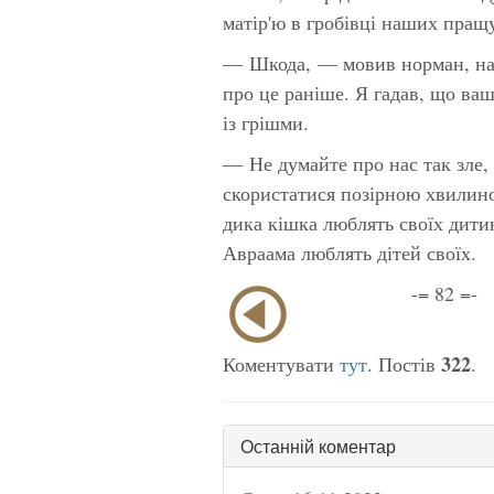
матір'ю в гробівці наших пращ
— Шкода, — мовив норман, нач
про це раніше. Я гадав, що ваш
із грішми.
— Не думайте про нас так зле, 
скористатися позірною хвилино
дика кішка люблять своїх дитин
Авраама люблять дітей своїх.
-= 82 =-
322
Коментувати
тут
. Постів
.
Останній коментар