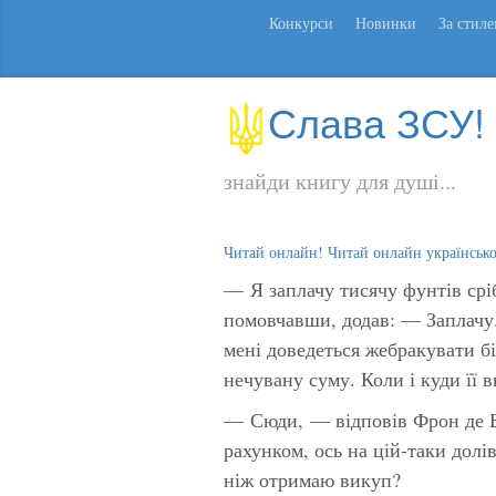
Конкурси
Новинки
За стил
Слава ЗСУ!
знайди книгу для душі...
Читай онлайн! Читай онлайн українськ
— Я заплачу тисячу фунтів срі
помовчавши, додав: — Заплачу.
мені доведеться жебракувати бі
нечувану суму. Коли і куди її 
— Сюди, — відповів Фрон де Бе
рахунком, ось на цій-таки долі
ніж отримаю викуп?