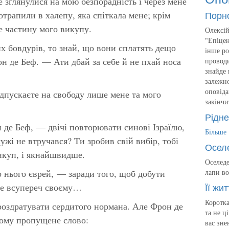
 зглянулися на мою безпорадність і через мене
Порн
отрапили в халепу, яка спіткала мене; крім
е частину мого викупу.
Олексій
"Епіцен
 бовдурів, то знай, що вони сплатять дещо
інше ро
 де Беф. — Ати дбай за себе й не пхай носа
проводи
знайде 
залежно
оповіда
дпускаєте на свободу лише мене та мого
закінчи
Рідне
де Беф, — двічі повторювати синові Ізраїлю,
Більше
ужі не втручався? Ти зробив свій вибір, тобі
Осел
икуп, і якнайшвидше.
Оселеде
 нього єврей, — заради того, щоб добути
лапи во
Її жит
те всупереч своєму…
Коротка
роздратувати сердитого нормана. Але Фрон де
та не ц
 йому пропущене слово:
вас зне