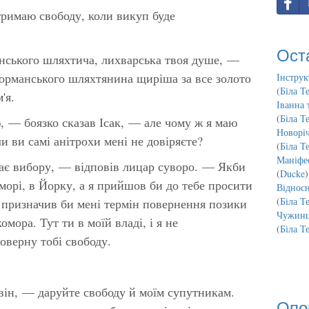
тримаю свободу, коли викуп буде
Ост
анського шляхтича, лихварська твоя душе, —
орманського шляхтянина щиріша за все золото
Інструк
(
Біла Т
'я.
Іванна 
(
Біла Т
 — боязко сказав Ісак, — але чому ж я маю
Новорі
и ви самі анітрохи мені не довіряєте?
(
Біла Т
Маніфес
ає вибору, — відповів лицар суворо. — Якби
(
Ducke
)
морі, в Йорку, а я прийшов би до тебе просити
Відносн
(
Біла Т
и призначив би мені термін повернення позики
Чужинц
омора. Тут ти в моїй владі, і я не
(
Біла Т
оверну тобі свободу.
він, — даруйте свободу й моїм супутникам.
Опо