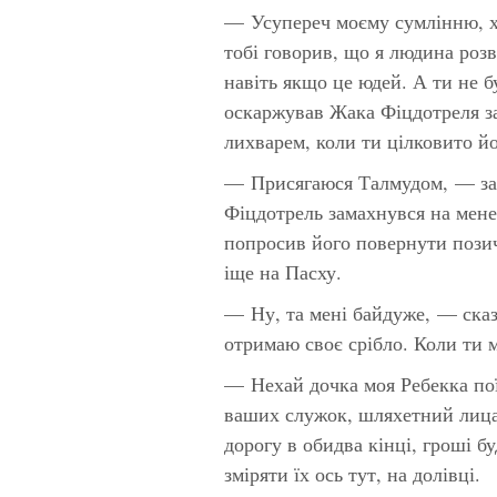
— Усупереч моєму сумлінню, хо
тобі говорив, що я людина роз
навіть якщо це юдей. А ти не б
оскаржував Жака Фіцдотреля за
лихварем, коли ти цілковито йо
— Присягаюся Талмудом, — зав
Фіцдотрель замахнувся на мене 
попросив його повернути позич
іще на Пасху.
— Ну, та мені байдуже, — сказ
отримаю своє срібло. Коли ти 
— Нехай дочка моя Ребекка пої
ваших служок, шляхетний лицар
дорогу в обидва кінці, гроші б
зміряти їх ось тут, на долівці.