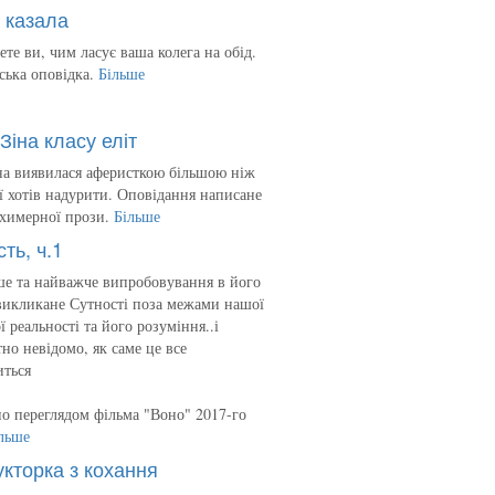
 казала
ете ви, чим ласує ваша колега на обід.
ська оповідка.
Більше
Зіна класу еліт
на виявилася аферисткою більшою ніж
 її хотів надурити. Оповідання написане
 химерної прози.
Більше
сть, ч.1
е та найважче випробовування в його
викликане Сутності поза межами нашої
ї реальності та його розуміння..і
но невідомо, як саме це все
иться
о переглядом фільма "Воно" 2017-го
льше
укторка з кохання