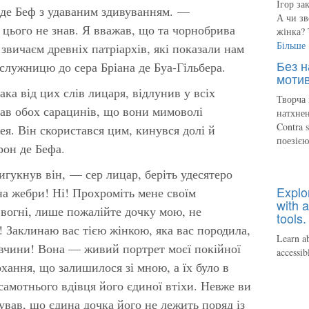
Ігор за
де Беф з удаваним здивуванням. —
А чи зв
 цього не знав. Я вважав, що та чорнобрива
жінка? 
Більше
 звичаєм древніх патріархів, які показали нам
Без н
 служницю до сера Бріана де Буа-Гільбера.
мотив
ака від цих слів лицаря, відлунив у всіх
Творча 
вав обох сарацинів, що вони мимоволі
натхнен
Contra 
ея. Він скористався цим, кинувся долі й
поезіє
рон де Бефа.
игукнув він, — сер лицар, беріть удесятеро
Explo
 на жебри! Ні! Прохроміть мене своїм
with a
вогні, лише пожалійте дочку мою, не
tools.
у! Заклинаю вас тією жінкою, яка вас породила,
Learn ab
дівчини! Вона — живий портрет моєї покійної
accessib
кохання, що залишилося зі мною, а їх було в
самотнього вдівця його єдиної втіхи. Невже ви
ував, що єдина дочка його не лежить поряд із