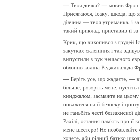
— Твоя дочка? — мовив Фрон 
Присягаюся, Ісаку, шкода, що я
дівчина — твоя утриманка, і за
такий приклад, приставив її за
Крик, що вихопився з грудей Іс
закутках склепіння і так здиву
випустили з рук нещасного євр
обхопив коліна Реджинальда Ф
— Беріть усе, що жадаєте, — в
більше, розоріть мене, пустіть
кинджалом, засмажте на цьому 
поважтеся на її безпеку і цнот
не ганьбіть честі беззахисної 
Рахілі, остання пам'ять про її 
мене шестеро! Не позбавляйте 
хочете, аби рідний батько шкод