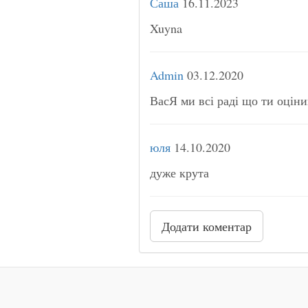
Саша
16.11.2023
Xuyna
Admin
03.12.2020
ВасЯ ми всі раді що ти оцін
юля
14.10.2020
дуже крута
Додати коментар