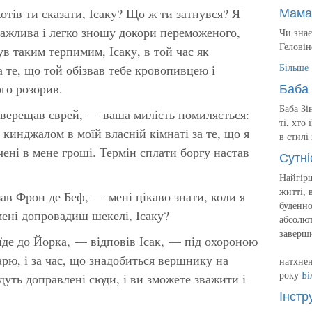
Мама
тів ти сказати, Ісаку? Що ж ти затнувся? Я
важлива і легко зношу докори переможеного,
Чи знає
Геловін
ув таким терпимим, Ісаку, в той час як
Більше
 те, що той обізвав тебе кровопивцею і
Баба 
го розорив.
Баба Зі
ерещав єврей, — ваша милість помиляється:
ті, хто
кинджалом в моїй власній кімнаті за те, що я
в стилі
ені в мене гроші. Термін сплати боргу настав
Сутні
Найгірш
житті, 
ав Фрон де Беф, — мені цікаво знати, коли я
буденно
мені допровадиш шекелі, Ісаку?
абсолют
заверш
де до Йорка, — відповів Ісак, — під охороною
ю, і за час, що знадобиться вершнику на
натхнен
року
Бі
удуть доправлені сюди, і ви зможете зважити і
Інстр