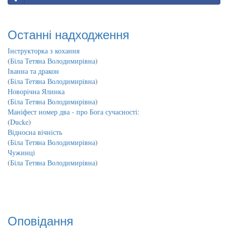
Останні надходження
Інструкторка з кохання
(
Біла Тетяна Володимирівна
)
Іванна та дракон
(
Біла Тетяна Володимирівна
)
Новорічна Ялинка
(
Біла Тетяна Володимирівна
)
Маніфест номер два - про Бога сучасності:
(
Ducke
)
Відносна вічність
(
Біла Тетяна Володимирівна
)
Чужинці
(
Біла Тетяна Володимирівна
)
Оповідання