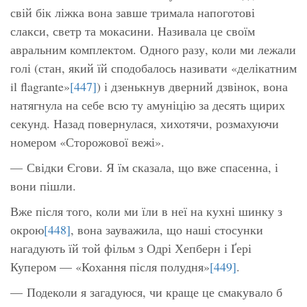
свій бік ліжка вона завше тримала напоготові
слакси, светр та мокасини. Називала це своїм
авральним комплектом. Одного разу, коли ми лежали
голі (стан, який їй сподобалось називати
«делікатним
il flagrante»
[447]
) і дзенькнув дверний дзвінок, вона
натягнула на себе всю ту амуніцію за десять щирих
секунд. Назад повернулася, хихотячи, розмахуючи
номером
«Сторожової вежі»
.
— Свідки Єгови. Я їм сказала, що вже спасенна, і
вони пішли.
Вже після того, коли ми їли в неї на кухні шинку з
окрою
[448]
, вона зауважила, що наші стосунки
нагадують їй той фільм з Одрі Хепберн і Ґері
Купером —
«Кохання після полудня»
[449]
.
— Подеколи я загадуюся, чи краще це смакувало б