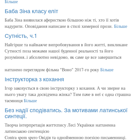
Більше
Баба Зіна класу еліт
Баба Зіна виявилася аферисткою більшою ніж ті, хто її хотів
надурити. Оповідання написане в стилі химерної прози.
Більше
Сутність, ч.1
Найгірше та найважче випробовування в його житті, викликане
Сутності поза межами нашої буденної реальності та його
розуміння..і абсолютно невідомо, як саме це все завершиться
натхнено переглядом фільма "Воно" 2017-го року
Більше
Інструкторка з кохання
Ігор закохується в свою інструкторку з кохання. А чи зверне на
нього увагу така досвідчена жінка? Тим паче в неї є одна страшна
таємниця
Більше
Без надії сподіватись. За мотивами латинської
синтеції.
Творча інтерпретація життєпису Лесі Українки натхненна
латинською сентенцією
Contra spem spero Овідія та однойменною поезією письменниці.