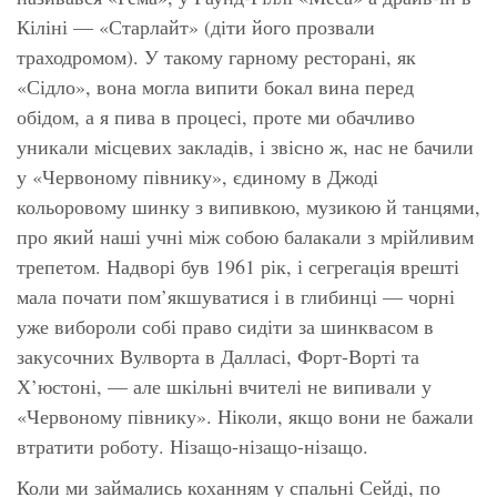
Кіліні — «Старлайт» (діти його прозвали
траходромом). У такому гарному ресторані, як
«Сідло», вона могла випити бокал вина перед
обідом, а я пива в процесі, проте ми обачливо
уникали місцевих закладів, і звісно ж, нас не бачили
у «Червоному півнику», єдиному в Джоді
кольоровому шинку з випивкою, музикою й танцями,
про який наші учні між собою балакали з мрійливим
трепетом. Надворі був 1961 рік, і сегрегація врешті
мала почати пом’якшуватися і в глибинці — чорні
уже вибороли собі право сидіти за шинквасом в
закусочних Вулворта в Далласі, Форт-Ворті та
Х’юстоні, — але шкільні вчителі не випивали у
«Червоному півнику». Ніколи, якщо вони не бажали
втратити роботу. Нізащо-нізащо-нізащо.
Коли ми займались коханням у спальні Сейді, по