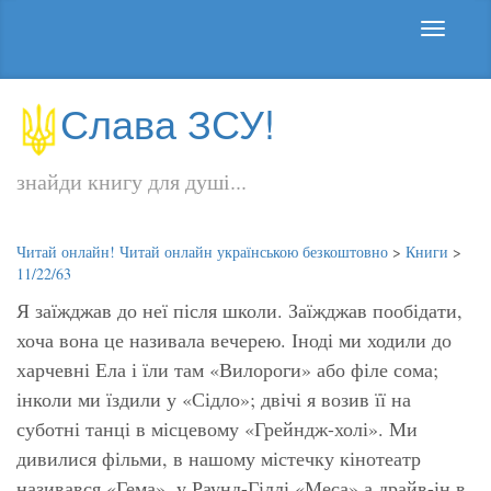
Слава ЗСУ!
знайди книгу для душі...
Читай онлайн! Читай онлайн українською безкоштовно
>
Книги
>
11/22/63
Я заїжджав до неї після школи. Заїжджав пообідати,
хоча вона це називала вечерею. Іноді ми ходили до
харчевні Ела і їли там «Вилороги» або філе сома;
інколи ми їздили у «Сідло»; двічі я возив її на
суботні танці в місцевому «Грейндж-холі». Ми
дивилися фільми, в нашому містечку кінотеатр
називався «Гема», у Раунд-Гіллі «Меса» а драйв-ін в