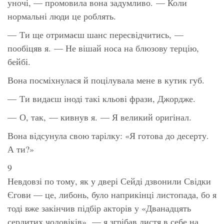
уночі, — промовила вона задумливо. — Коли
нормальні люди це роблять.
— Ти ще отримаєш шанс пересвідчитись, —
пообіцяв я. — Не вішай носа на блюзову терцію,
бейбі.
Вона посміхнулася й поцілувала мене в кутик губ.
— Ти видаєш іноді такі кльові фрази, Джордже.
— О, так, — кивнув я. — Я великий оригінал.
Вона відсунула свою тарілку: «Я готова до десерту.
А ти?»
9
Невдовзі по тому, як у двері Сейді дзвонили Свідки
Єгови — це, либонь, було наприкінці листопада, бо я
тоді вже закінчив підбір акторів у
«Дванадцять
сердитих чоловіків»,
— я згрібав листя в себе на