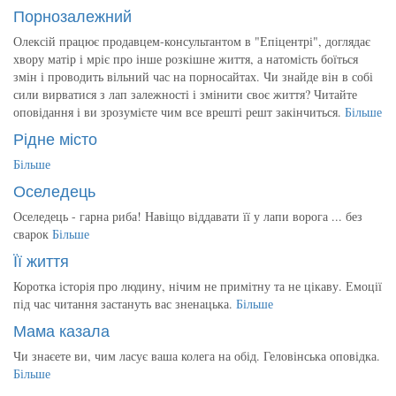
Порнозалежний
Олексій працює продавцем-консультантом в "Епіцентрі", доглядає
хвору матір і мріє про інше розкішне життя, а натомість боїться
змін і проводить вільний час на порносайтах. Чи знайде він в собі
сили вирватися з лап залежності і змінити своє життя? Читайте
оповідання і ви зрозумієте чим все врешті решт закінчиться.
Більше
Рідне місто
Більше
Оселедець
Оселедець - гарна риба! Навіщо віддавати її у лапи ворога ... без
сварок
Більше
Її життя
Коротка історія про людину, нічим не примітну та не цікаву. Емоції
під час читання застануть вас зненацька.
Більше
Мама казала
Чи знаєете ви, чим ласує ваша колега на обід. Геловінська оповідка.
Більше