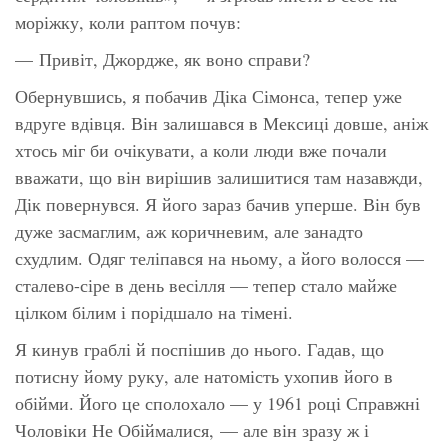
моріжку, коли раптом почув:
— Привіт, Джордже, як воно справи?
Обернувшись, я побачив Діка Сімонса, тепер уже
вдруге вдівця. Він залишався в Мексиці довше, аніж
хтось міг би очікувати, а коли люди вже почали
вважати, що він вирішив залишитися там назавжди,
Дік повернувся. Я його зараз бачив уперше. Він був
дуже засмаглим, аж коричневим, але занадто
схудлим. Одяг теліпався на ньому, а його волосся —
сталево-сіре в день весілля — тепер стало майже
цілком білим і порідшало на тімені.
Я кинув граблі й поспішив до нього. Гадав, що
потисну йому руку, але натомість ухопив його в
обійми. Його це сполохало — у 1961 році Справжні
Чоловіки Не Обіймалися, — але він зразу ж і