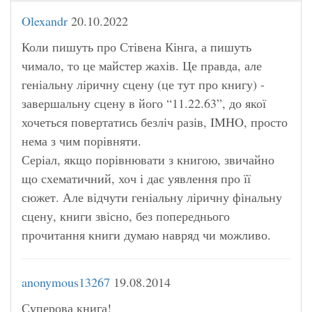
Olexandr
20.10.2022
Коли пишуть про Стівена Кінга, а пишуть
чимало, то це майстер жахів. Це правда, але
геніальну ліричну сцену (це тут про книгу) -
завершальну сцену в його “11.22.63”, до якої
хочеться повертатись безліч разів, IMHO, просто
нема з чим порівняти.
Серіал, якщо порівнювати з книгою, звичайно
що схематичний, хоч і дає уявлення про її
сюжет. Але відчути геніальну ліричну фінальну
сцену, книги звісно, без попереднього
прочитання книги думаю навряд чи можливо.
anonymous13267
19.08.2014
Суперова книга!