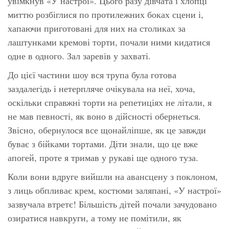
увімкнув «У настрої». Цього разу дівчата і хлопці
миттю розбіглися по протилежних боках сцени і,
хапаючи приготовані для них на столиках за
лаштунками кремові торти, почали ними кидатися
одне в одного. Зал заревів у захваті.
До цієї частини шоу вся трупа була готова
заздалегідь і нетерпляче очікувала на неї, хоча,
оскільки справжні торти на репетиціях не літали, я
не мав певності, як воно в дійсності обернеться.
Звісно, обернулося все щонайліпше, як це завжди
буває з бійками тортами. Діти знали, що це вже
апогей, проте я тримав у рукаві ще одного туза.
Коли вони вдруге вийшли на авансцену з поклоном,
з лиць обпливає крем, костюми заляпані, «У настрої»
зазвучала втретє! Більшість дітей почали зачудовано
озиратися навкруги, а тому не помітили, як