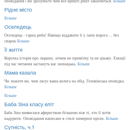
оповідання і ви зрозумієте чим все врешті решт закінчиться.
Більше
Рідне місто
Більше
Оселедець
Оселедець - гарна риба! Навіщо віддавати її у лапи ворога ... без
сварок
Більше
Її життя
Коротка історія про людину, нічим не примітну та не цікаву. Емоції
під час читання застануть вас зненацька.
Більше
Мама казала
Чи знаєете ви, чим ласує ваша колега на обід. Геловінська оповідка.
Більше
Більше
Баба Зіна класу еліт
Баба Зіна виявилася аферисткою більшою ніж ті, хто її хотів
надурити. Оповідання написане в стилі химерної прози.
Більше
Сутність, ч.1