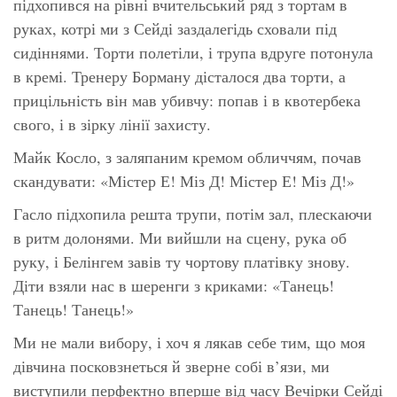
підхопився на рівні вчительський ряд з тортам в
руках, котрі ми з Сейді заздалегідь сховали під
сидіннями. Торти полетіли, і трупа вдруге потонула
в кремі. Тренеру Борману дісталося
два
торти, а
прицільність він мав убивчу: попав і в квотербека
свого, і в зірку лінії захисту.
Майк Косло, з заляпаним кремом обличчям, почав
скандувати:
«Містер Е! Міз Д! Містер Е! Міз Д!»
Гасло підхопила решта трупи, потім зал, плескаючи
в ритм долонями. Ми вийшли на сцену, рука об
руку, і Белінгем завів ту чортову платівку знову.
Діти взяли нас в шеренги з криками:
«Танець!
Танець! Танець!»
Ми не мали вибору, і хоч я лякав себе тим, що моя
дівчина посковзнеться й зверне собі в’язи, ми
виступили перфектно вперше від часу Вечірки Сейді