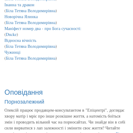
Іванна та дракон
(
Біла Тетяна Володимирівна
)
Новорічна Ялинка
(
Біла Тетяна Володимирівна
)
Маніфест номер два - про Бога сучасності:
(
Ducke
)
Відносна вічність
(
Біла Тетяна Володимирівна
)
Чужинці
(
Біла Тетяна Володимирівна
)
Оповідання
Порнозалежний
Олексій працює продавцем-консультантом в "Епіцентрі", доглядає
хвору матір і мріє про інше розкішне життя, а натомість боїться
змін і проводить вільний час на порносайтах. Чи знайде він в собі
сили вирватися з лап залежності і змінити своє життя? Читайте