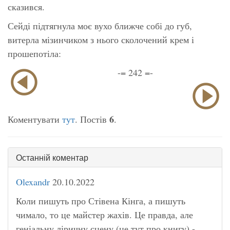
сказився.
Сейді підтягнула моє вухо ближче собі до губ,
витерла мізинчиком з нього сколочений крем і
прошепотіла:
-= 242 =-
6
Коментувати
тут
. Постів
.
Останній коментар
Olexandr
20.10.2022
Коли пишуть про Стівена Кінга, а пишуть
чимало, то це майстер жахів. Це правда, але
геніальну ліричну сцену (це тут про книгу) -