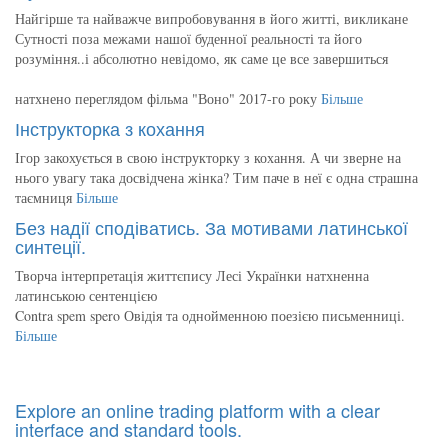
Найгірше та найважче випробовування в його житті, викликане
Сутності поза межами нашої буденної реальності та його
розуміння..і абсолютно невідомо, як саме це все завершиться
натхнено переглядом фільма "Воно" 2017-го року
Більше
Інструкторка з кохання
Ігор закохується в свою інструкторку з кохання. А чи зверне на
нього увагу така досвідчена жінка? Тим паче в неї є одна страшна
таємниця
Більше
Без надії сподіватись. За мотивами латинської
синтеції.
Творча інтерпретація життєпису Лесі Українки натхненна
латинською сентенцією
Contra spem spero Овідія та однойменною поезією письменниці.
Більше
Explore an online trading platform with a clear
interface and standard tools.