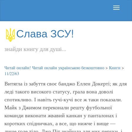
Слава ЗСУ!
знайди книгу для душі...
Читай онлайн! Читай онлайн українською безкоштовно
>
Книги
>
11/22/63
Витягла із забуття своє банджо Еллен Докерті; як для
леді такого високого статусу, грала вона доволі
спотикливо. І навіть гучі-кучі все ж таки показали.
Майк з Джимом переконали решту футбольної
команди виконати жвавий канкан у панталонах і
коротких спідничках, а все, що нижче і вище —
лише голе тіло. Джо Піт знайшла для них перуки, і