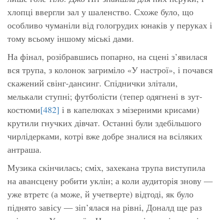
хлопці ввергли зал у шаленство. Схоже було, що
особливо чуманіли від гологрудих юнаків у перуках і
тому всьому іншому міські дами.
На фінал, розібравшись попарно, на сцені з’явилася
вся трупа, з колонок загриміло «У настрої», і почався
скажений свінг-дансинг. Спіднички злітали,
мелькали ступні; футболісти (тепер одягнені в зут-
костюми
[482]
і в капелюхах з мізерними крисами)
крутили гнучких дівчат. Останні були здебільшого
чирлідерками, котрі вже добре зналися на всіляких
антраша.
Музика скінчилась; сміх, захекана трупа виступила
на авансцену робити уклін; а коли аудиторія знову —
уже втретє (а може, й учетверте) відтоді, як було
піднято завісу — зіп’ялася на рівні, Доналд ще раз