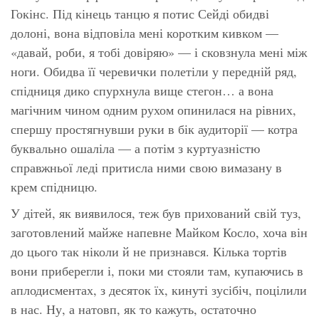
Гокінс. Під кінець танцю я потис Сейді обидві
долоні, вона відповіла мені коротким кивком —
«давай, роби, я тобі довіряю»
— і сковзнула мені між
ноги. Обидва її черевички полетіли у передній ряд,
спідниця дико спурхнула вище стегон… а вона
магічним чином одним рухом опинилася на рівних,
спершу простягнувши руки в бік аудиторії — котра
буквально ошаліла — а потім з куртуазністю
справжньої леді притисла ними свою вимазану в
крем спідницю.
У дітей, як виявилося, теж був прихований свій туз,
заготовлений майже напевне Майком Косло, хоча він
до цього так ніколи й не признався. Кілька тортів
вони приберегли і, поки ми стояли там, купаючись в
аплодисментах, з десяток їх, кинуті зусібіч, поцілили
в нас. Ну, а натовп, як то кажуть, остаточно