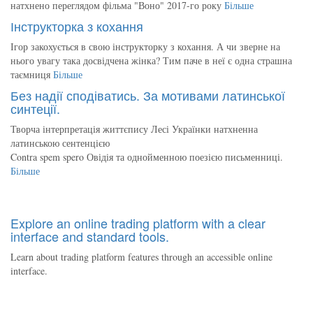
натхнено переглядом фільма "Воно" 2017-го року
Більше
Інструкторка з кохання
Ігор закохується в свою інструкторку з кохання. А чи зверне на
нього увагу така досвідчена жінка? Тим паче в неї є одна страшна
таємниця
Більше
Без надії сподіватись. За мотивами латинської
синтеції.
Творча інтерпретація життєпису Лесі Українки натхненна
латинською сентенцією
Contra spem spero Овідія та однойменною поезією письменниці.
Більше
Explore an online trading platform with a clear
interface and standard tools.
Learn about trading platform features through an accessible online
interface.