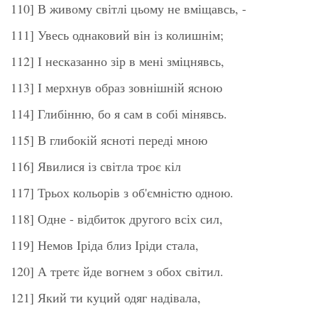
110] В живому світлі цьому не вміщавсь, -
111] Увесь однаковий він із колишнім;
112] І несказанно зір в мені зміцнявсь,
113] І мерхнув образ зовнішній ясною
114] Глибінню, бо я сам в собі мінявсь.
115] В глибокій ясноті переді мною
116] Явилися із світла троє кіл
117] Трьох кольорів з об'ємністю одною.
118] Одне - відбиток другого всіх сил,
119] Немов Іріда близ Іріди стала,
120] А третє йде вогнем з обох світил.
121] Який ти куций одяг надівала,