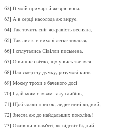
62] В моїй примарі й жевріє вона,
63] А в серці насолода аж вирує.
64] Так точить сніг яскравість весняна,
65] Так листя в вихорі легке знялося,
66] І сплутались Сівілли письмена.
67] О вишнє світло, що у вись звелося
68] Над смертну думку, розумові кинь
69] Моєму трохи з баченого досі
70] І дай моїм словам таку глибінь,
71] Щоб слави присок, ледве нині видний,
72] Знесла аж до найдальших поколінь!
73] Оживши в пам'яті, як відсвіт бідний,