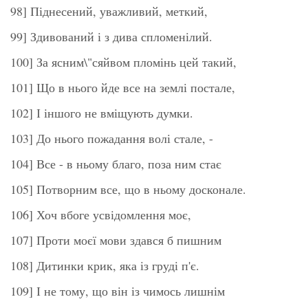
98] Піднесений, уважливий, меткий,
99] Здивований і з дива спломенілий.
100] За ясним\"сяйвом пломінь цей такий,
101] Що в нього йде все на землі постале,
102] І іншого не вміщують думки.
103] До нього пожадання волі стале, -
104] Все - в ньому благо, поза ним стає
105] Потворним все, що в ньому досконале.
106] Хоч вбоге усвідомлення моє,
107] Проти моєї мови здався б пишним
108] Дитинки крик, яка із груді п'є.
109] І не тому, що він із чимось лишнім