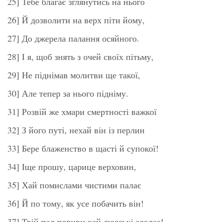
25] Тебе благає зглянутись на нього
26] Й дозволити на верх піти йому,
27] До джерела палання осяйного.
28] І я, щоб знять з очей своїх пітьму,
29] Не піднімав молитви ще такої,
30] Але тепер за нього підніму.
31] Розвій же хмари смертності важкої
32] З його путі, нехай він із перлин
33] Бере блаженство в щасті й супокої!
34] Іще прошу, царице верховин,
35] Хай помислами чистими палає
36] Й по тому, як усе побачить він!
37] Твій пал пориви хай людські здолає!