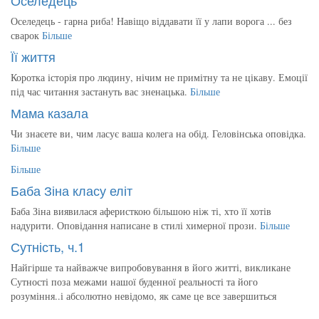
Оселедець - гарна риба! Навіщо віддавати її у лапи ворога ... без
сварок
Більше
Її життя
Коротка історія про людину, нічим не примітну та не цікаву. Емоції
під час читання застануть вас зненацька.
Більше
Мама казала
Чи знаєете ви, чим ласує ваша колега на обід. Геловінська оповідка.
Більше
Більше
Баба Зіна класу еліт
Баба Зіна виявилася аферисткою більшою ніж ті, хто її хотів
надурити. Оповідання написане в стилі химерної прози.
Більше
Сутність, ч.1
Найгірше та найважче випробовування в його житті, викликане
Сутності поза межами нашої буденної реальності та його
розуміння..і абсолютно невідомо, як саме це все завершиться