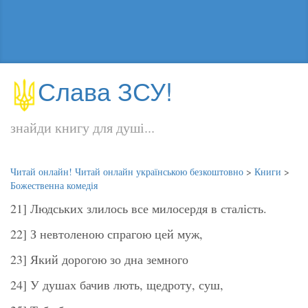
Слава ЗСУ!
знайди книгу для душі...
Читай онлайн! Читай онлайн українською безкоштовно
>
Книги
>
Божественна комедія
21] Людських злилось все милосердя в сталість.
22] З невтоленою спрагою цей муж,
23] Який дорогою зо дна земного
24] У душах бачив лють, щедроту, суш,