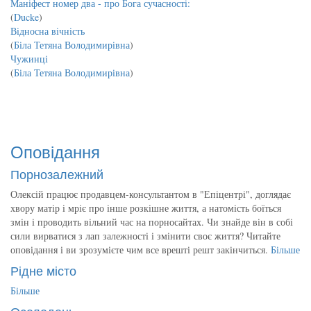
Маніфест номер два - про Бога сучасності:
(
Ducke
)
Відносна вічність
(
Біла Тетяна Володимирівна
)
Чужинці
(
Біла Тетяна Володимирівна
)
Оповідання
Порнозалежний
Олексій працює продавцем-консультантом в "Епіцентрі", доглядає
хвору матір і мріє про інше розкішне життя, а натомість боїться
змін і проводить вільний час на порносайтах. Чи знайде він в собі
сили вирватися з лап залежності і змінити своє життя? Читайте
оповідання і ви зрозумієте чим все врешті решт закінчиться.
Більше
Рідне місто
Більше
Оселедець