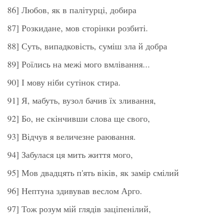
86] Любов, як в палітурці, добира
87] Розкидане, мов сторінки розбиті.
88] Суть, випадковість, суміш зла й добра
89] Роїлись на межі мого вмлівання...
90] І мову ніби сутінок стира.
91] Я, мабуть, вузол бачив їх зливання,
92] Бо, не скінчивши слова ще свого,
93] Відчув я величезне раювання.
94] Забулася ця мить життя мого,
95] Мов двадцять п'ять віків, як замір смілий
96] Нептуна здивував веслом Арго.
97] Тож розум мій глядів заціпенілий,