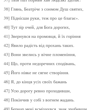
38] Глянь, Беатріче з сонмом Душ святих,
39] Піднісши руки, теж про це благає».
40] Тут зір очей, для Бога дорогих,
41] Звернувся на промовця, й їх горіння
42] Явило радість від прохань таких.
43] Вони звелись у вічне пломеніння,
44] Що, проти недоречних сподівань,
45] Його ніяке не сягне створіння.
46] Я, до кінця усіх своїх бажань
47] Усю дорогу ревно проходивши,
48] Покінчив у собі з вогнем жадань.
49] Бернар мені всміхнувся, знак зробивши,