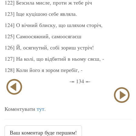
122] Безсила мисле, проти ж тебе річ
123] Іще куцішою себе являла.
124] О вічний блиску, що шляхом сторіч,
125] Самоосяжний, самоосягаєш
126] Й, осягнутий, собі зориш устріч!
127] На колі, що відбитий в ньому сяєш, -
128] Коли його я зором перебіг, -
-= 134 =-
Коментувати
тут
.
Ваш коментар буде першим!