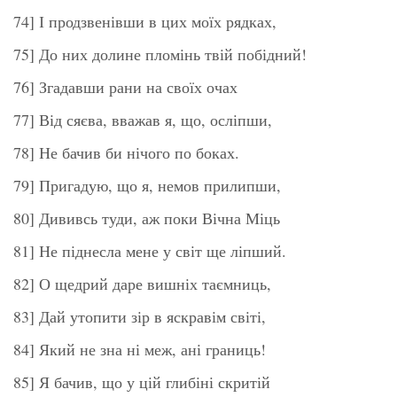
74] І продзвенівши в цих моїх рядках,
75] До них долине пломінь твій побідний!
76] Згадавши рани на своїх очах
77] Від сяєва, вважав я, що, осліпши,
78] Не бачив би нічого по боках.
79] Пригадую, що я, немов прилипши,
80] Дививсь туди, аж поки Вічна Міць
81] Не піднесла мене у світ ще ліпший.
82] О щедрий даре вишніх таємниць,
83] Дай утопити зір в яскравім світі,
84] Який не зна ні меж, ані границь!
85] Я бачив, що у цій глибіні скритій