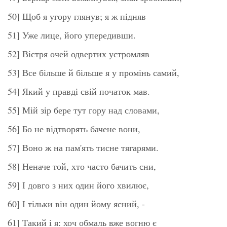
50] Щоб я угору глянув; я ж підняв
51] Уже лице, його упередивши.
52] Вістря очей одвертих устромляв
53] Все більше й більше я у промінь самий,
54] Який у правді свій початок мав.
55] Мій зір бере тут гору над словами,
56] Бо не відтворять бачене вони,
57] Воно ж на пам'ять тисне тягарями.
58] Неначе той, хто часто бачить сни,
59] І довго з них один його хвилює,
60] І тільки він один йому ясний, -
61] Такий і я: хоч обмаль вже вогню є