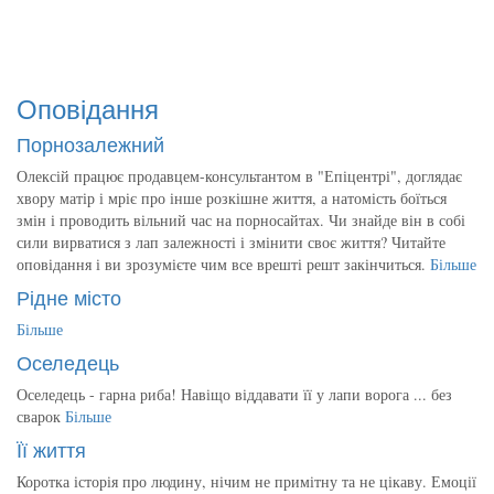
Оповідання
Порнозалежний
Олексій працює продавцем-консультантом в "Епіцентрі", доглядає
хвору матір і мріє про інше розкішне життя, а натомість боїться
змін і проводить вільний час на порносайтах. Чи знайде він в собі
сили вирватися з лап залежності і змінити своє життя? Читайте
оповідання і ви зрозумієте чим все врешті решт закінчиться.
Більше
Рідне місто
Більше
Оселедець
Оселедець - гарна риба! Навіщо віддавати її у лапи ворога ... без
сварок
Більше
Її життя
Коротка історія про людину, нічим не примітну та не цікаву. Емоції