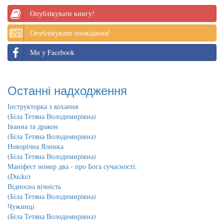
Опублікувати книгу!
Опублікувати оповідання!
Ми у Facebook
Останні надходження
Інструкторка з кохання
(
Біла Тетяна Володимирівна
)
Іванна та дракон
(
Біла Тетяна Володимирівна
)
Новорічна Ялинка
(
Біла Тетяна Володимирівна
)
Маніфест номер два - про Бога сучасності:
(
Ducke
)
Відносна вічність
(
Біла Тетяна Володимирівна
)
Чужинці
(
Біла Тетяна Володимирівна
)