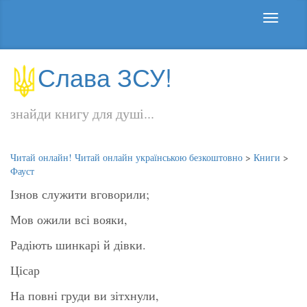
Слава ЗСУ!
знайди книгу для душі...
Читай онлайн! Читай онлайн українською безкоштовно
>
Книги
>
Фауст
Ізнов служити вговорили;
Мов ожили всі вояки,
Радіють шинкарі й дівки.
Цісар
На повні груди ви зітхнули,