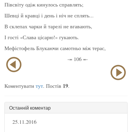
Півсвіту одіж кинулось справлять;
Шевці й кравці і день і ніч не сплять...
В склепах чарки й тарелі не вгавають,
І гості «Слава цісарю!» гукають.
Мефістофель Блукаючи самотньо між терас,
-= 106 =-
19
Коментувати
тут
. Постів
.
Останній коментар
25.11.2016