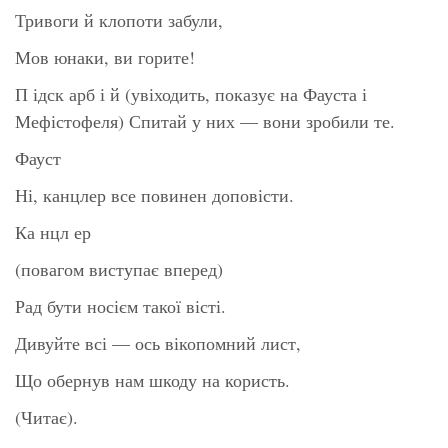
Тривоги й клопоти забули,
Мов юнаки, ви горите!
П ідск арб і й (увіходить, показує на Фауста і
Мефістофеля) Спитай у них — вони зробили те.
Фауст
Ні, канцлер все повинен доповісти.
Ка нцл ер
(повагом виступає вперед)
Рад бути носієм такої вісті.
Дивуйте всі — ось вікопомний лист,
Що обернув нам шкоду на користь.
(Читає).