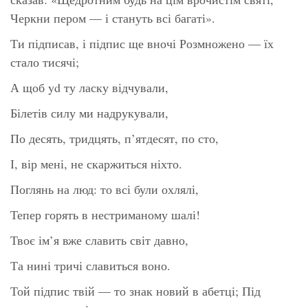
Черкни пером — і стануть всі багаті».
Ти підписав, і підпис ще вночі Розмножено — їх
стало тисячі;
А щоб yd ту ласку відчували,
Білетів силу ми надрукували,
По десять, тридцять, п’ятдесят, по сто,
І, вір мені, не скаржиться ніхто.
Поглянь на люд: то всі були охлялі,
Тепер горять в нестриманому шалі!
Твоє ім’я вже славить світ давно,
Та нині тричі славиться воно.
Той підпис твій — то знак новий в абетці; Під