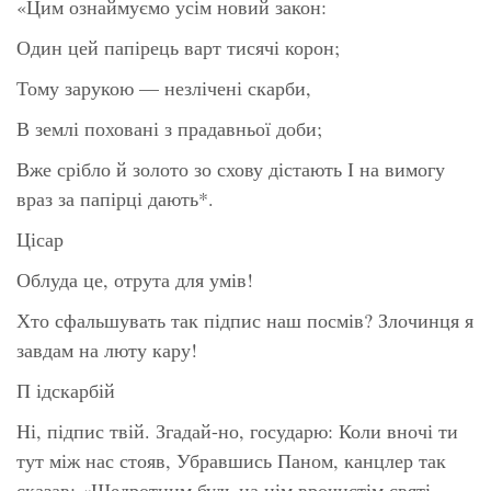
«Цим ознаймуємо усім новий закон:
Один цей папірець варт тисячі корон;
Тому зарукою — незлічені скарби,
В землі поховані з прадавньої доби;
Вже срібло й золото зо схову дістають І на вимогу
враз за папірці дають*.
Цісар
Облуда це, отрута для умів!
Хто сфальшувать так підпис наш посмів? Злочинця я
завдам на люту кару!
П ідскарбій
Ні, підпис твій. Згадай-но, государю: Коли вночі ти
тут між нас стояв, Убравшись Паном, канцлер так
сказав: «Щедротним будь на цім врочистім святі,