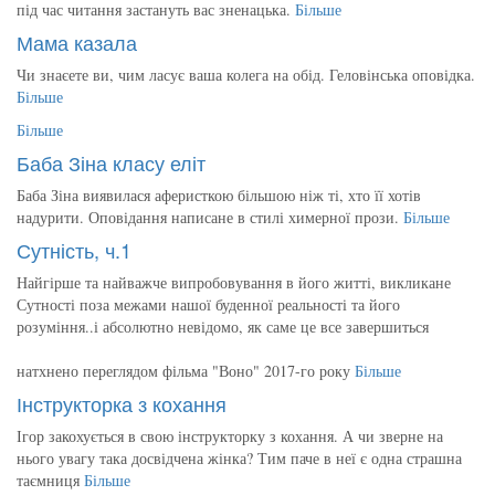
під час читання застануть вас зненацька.
Більше
Мама казала
Чи знаєете ви, чим ласує ваша колега на обід. Геловінська оповідка.
Більше
Більше
Баба Зіна класу еліт
Баба Зіна виявилася аферисткою більшою ніж ті, хто її хотів
надурити. Оповідання написане в стилі химерної прози.
Більше
Сутність, ч.1
Найгірше та найважче випробовування в його житті, викликане
Сутності поза межами нашої буденної реальності та його
розуміння..і абсолютно невідомо, як саме це все завершиться
натхнено переглядом фільма "Воно" 2017-го року
Більше
Інструкторка з кохання
Ігор закохується в свою інструкторку з кохання. А чи зверне на
нього увагу така досвідчена жінка? Тим паче в неї є одна страшна
таємниця
Більше