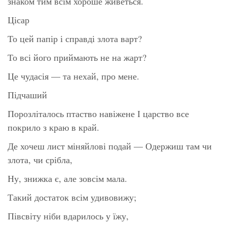
знаком тим всім хороше живеться.
Цісар
То цей папір і справді злота варт?
То всі його приймають не на жарт?
Це чудасія — та нехай, про мене.
Підчаший
Порозліталось птаство навіжене І царство все
покрило з краю в край.
Де хочеш лист міняйлові подай — Одержиш там чи
злота, чи срібла,
Ну, знижка є, але зовсім мала.
Такий достаток всім удивовижу;
Півсвіту ніби вдарилось у їжу,