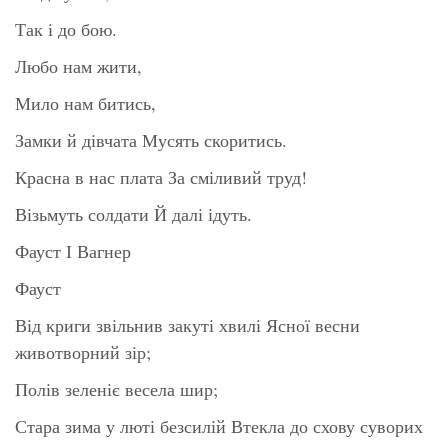
Так і до бою.
Любо нам жити,
Мило нам битись,
Замки й дівчата Мусять скоритись.
Красна в нас плата За сміливий труд!
Візьмуть солдати Й далі ідуть.
Фауст І Вагнер
Фауст
Від криги звільнив закуті хвилі Ясної весни
животворний зір;
Полів зеленіє весела шир;
Стара зима у люті безсилій Втекла до схову суворих