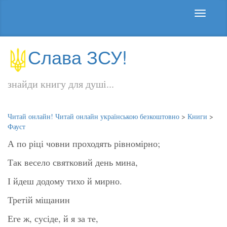
Слава ЗСУ!
знайди книгу для душі...
Читай онлайн! Читай онлайн українською безкоштовно
>
Книги
>
Фауст
А по ріці човни проходять рівномірно;
Так весело святковий день мина,
І йдеш додому тихо й мирно.
Третій міщанин
Еге ж, сусіде, й я за те,