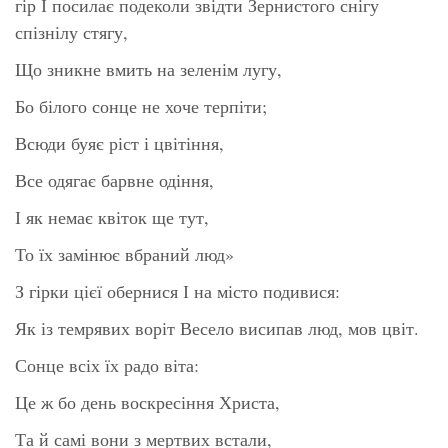
гір І посилає подеколи звідти Зернистого снігу
спізнілу стягу,
Що зникне вмить на зеленім лугу,
Бо білого сонце не хоче терпіти;
Всюди буяє ріст і цвітіння,
Все одягає барвне одіння,
І як немає квіток ще тут,
То їх замінює вбраний люд»
З гірки цієї обернися І на місто подивися:
Як із темрявих воріт Весело висипав люд, мов цвіт.
Сонце всіх їх радо віта:
Це ж бо день воскресіння Христа,
Та й самі вони з мертвих встали,