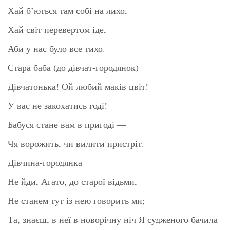
Хай б’ються там собі на лихо,
Хай світ перевертом іде,
Аби у нас було все тихо.
Стара баба (до дівчат-городянок)
Дівчатонька! Ой любий маків цвіт!
У вас не закохатись годі!
Бабуся стане вам в пригоді —
Чя ворожить, чи вилити пристріт.
Дівчина-городянка
Не йди, Агато, до старої відьми,
Не станем тут із нею говорить ми;
Та, знаєш, в неї в новорічну ніч Я судженого бачила