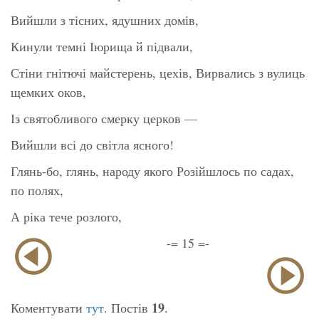
Вийшли з тісних, ядушних домів,
Кинули темні Іюрища й підвали,
Стіни гнітючі майстерень, цехів, Вирвались з вулиць
щемких оков,
Із святобливого смерку церков —
Вийшли всі до світла ясного!
Глянь-бо, глянь, народу якого Розійшлось по садах,
по полях,
А ріка тече розлого,
-= 15 =-
19
Коментувати
тут
. Постів
.