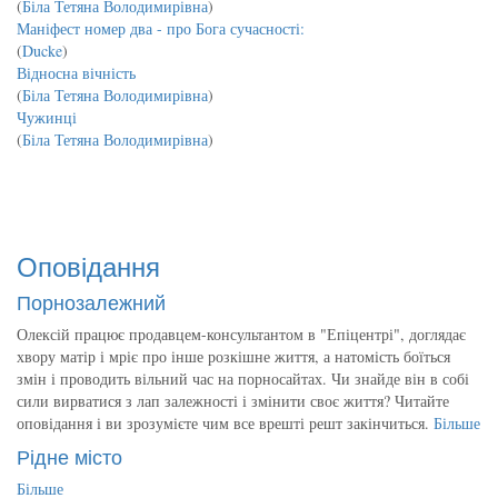
(
Біла Тетяна Володимирівна
)
Маніфест номер два - про Бога сучасності:
(
Ducke
)
Відносна вічність
(
Біла Тетяна Володимирівна
)
Чужинці
(
Біла Тетяна Володимирівна
)
Оповідання
Порнозалежний
Олексій працює продавцем-консультантом в "Епіцентрі", доглядає
хвору матір і мріє про інше розкішне життя, а натомість боїться
змін і проводить вільний час на порносайтах. Чи знайде він в собі
сили вирватися з лап залежності і змінити своє життя? Читайте
оповідання і ви зрозумієте чим все врешті решт закінчиться.
Більше
Рідне місто
Більше