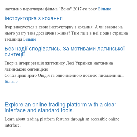
натхнено переглядом фільма "Воно" 2017-го року
Більше
Інструкторка з кохання
Ігор закохується в свою інструкторку з кохання. А чи зверне на
нього увагу така досвідчена жінка? Тим паче в неї є одна страшна
таємниця
Більше
Без надії сподіватись. За мотивами латинської
синтеції.
Творча інтерпретація життєпису Лесі Українки натхненна
латинською сентенцією
Contra spem spero Овідія та однойменною поезією письменниці.
Більше
Explore an online trading platform with a clear
interface and standard tools.
Learn about trading platform features through an accessible online
interface.