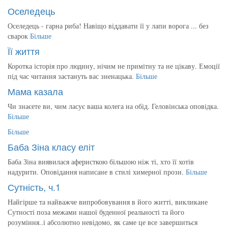
Оселедець
Оселедець - гарна риба! Навіщо віддавати її у лапи ворога ... без
сварок
Більше
Її життя
Коротка історія про людину, нічим не примітну та не цікаву. Емоції
під час читання застануть вас зненацька.
Більше
Мама казала
Чи знаєете ви, чим ласує ваша колега на обід. Геловінська оповідка.
Більше
Більше
Баба Зіна класу еліт
Баба Зіна виявилася аферисткою більшою ніж ті, хто її хотів
надурити. Оповідання написане в стилі химерної прози.
Більше
Сутність, ч.1
Найгірше та найважче випробовування в його житті, викликане
Сутності поза межами нашої буденної реальності та його
розуміння..і абсолютно невідомо, як саме це все завершиться