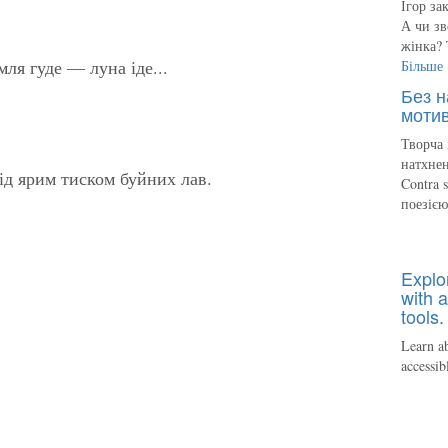
Ігор за
А чи зв
жінка? 
мля гуде — луна іде...
Більше
Без н
мотив
Творча 
натхнен
д ярим тиском буйних лав.
Contra 
поезіє
Explo
with a
tools.
Learn ab
accessib