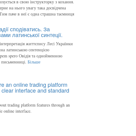
кохується в свою інструкторку з кохання.
ерне на нього увагу така досвідчена
Тим паче в неї є одна страшна таємниця
адії сподіватись. За
ами латинської синтеції.
інтерпретація життєпису Лесі Українки
на латинською сентенцією
spem spero Овідія та однойменною
ю письменниці.
Більше
re an online trading platform
 clear interface and standard
out trading platform features through an
le online interface.