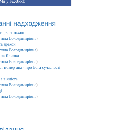
Ми у Facebook
анні надходження
торка з кохання
етяна Володимирівна
)
та дракон
етяна Володимирівна
)
чна Ялинка
етяна Володимирівна
)
т номер два - про Бога сучасності:
а вічність
етяна Володимирівна
)
і
етяна Володимирівна
)
відання