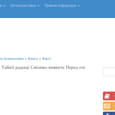
ем
Оплата/доставка
Правова інформація
ою безкоштовно
>
Книги
>
Фауст
— Тайнії радощі Сміливо виявить Перед очі