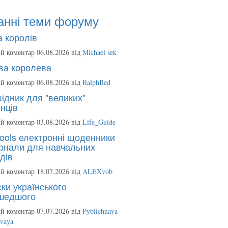
анні теми форуму
 королів
й коментар 06.08.2026 від
Michael sek
ва королева
й коментар 06.08.2026 від
RalphBed
ідник для "великих"
нців
й коментар 03.08.2026 від
Life_Guide
ools електронні щоденники
рнали для навчальних
дів
й коментар 18.07.2026 від
ALEXvob
ки українського
шедшого
й коментар 07.07.2026 від
Pyblichnaya
ovaya