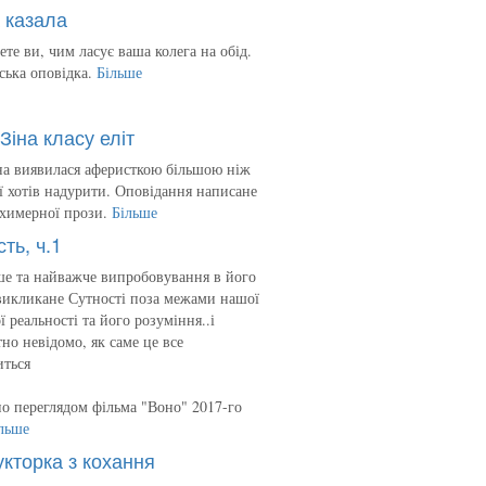
 казала
ете ви, чим ласує ваша колега на обід.
ська оповідка.
Більше
Зіна класу еліт
на виявилася аферисткою більшою ніж
 її хотів надурити. Оповідання написане
 химерної прози.
Більше
сть, ч.1
е та найважче випробовування в його
викликане Сутності поза межами нашої
ї реальності та його розуміння..і
но невідомо, як саме це все
иться
о переглядом фільма "Воно" 2017-го
льше
укторка з кохання