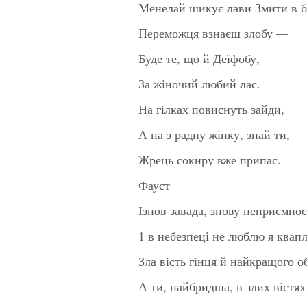
Менелай шикує лави Змити в би
Переможця взнаєш злобу —
Буде те, що й Деїфобу,
За жіночий любий лас.
На гілках повиснуть зайди,
А на з радну жінку, знай ти,
Жрець сокиру вже припас.
Фауст
Ізнов завада, знову неприємнос
1 в небезпеці не люблю я квап
Зла вість гінця й найкращого 
А ти, найбридша, в злих вістя