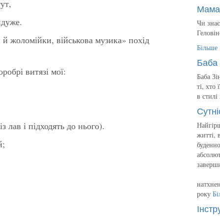
ут,
Мама
йдуже.
Чи знає
Геловін
и й жоломійки, військова музика» похід
Більше
Баба 
робрі витязі мої:
Баба Зі
ті, хто
в стилі
Сутні
з лав і підходять до нього).
Найгірш
житті, 
й;
буденно
абсолют
заверш
натхнен
року
Бі
Інстр