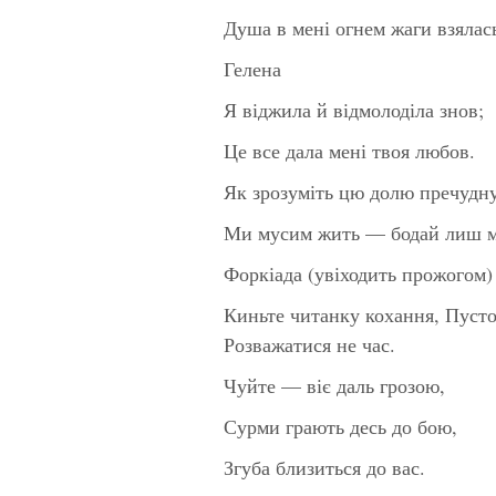
Душа в мені огнем жаги взялась
Гелена
Я віджила й відмолоділа знов;
Це все дала мені твоя любов.
Як зрозуміть цю долю пречудн
Ми мусим жить — бодай лиш ми
Форкіада (увіходить прожогом)
Киньте читанку кохання, Пуст
Розважатися не час.
Чуйте — віє даль грозою,
Сурми грають десь до бою,
Згуба близиться до вас.