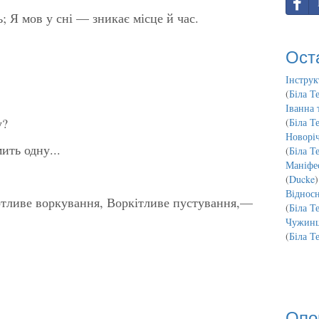
; Я мов у сні — зникає місце й час.
Ост
Інструк
(
Біла Т
Іванна 
у?
(
Біла Т
Новорі
ть одну...
(
Біла Т
Маніфес
(
Ducke
)
Відносн
отливе воркування, Воркітливе пустування,—
(
Біла Т
Чужинц
(
Біла Т
Опо