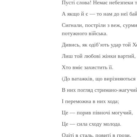
Пусті слова! Немає небезпеки т
А якщо й є — то нам до неї ба
Сигнали, постріли з веж, сурм
потужного війська.
Дивись, як одіб’ють удар той Хо
Лиш той любові жінки вартий,
Хто вміє захистить її.
(До ватажків, що вирізняються і
В них погляд стримано-жагучи
І переможна в них хода;
Це — порив півночі могучий,
Це — сила сходу молода.
Одіті в сталь, повиті в грози,