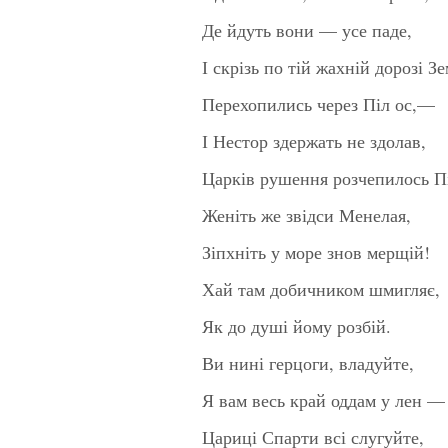
Де йдуть вони — усе паде,
І скрізь по тій жахній дорозі Зе
Перехопились через Піл ос,—
І Нестор здержать не здолав,
Царків рушення розчепилось Пі
Женіть же звідси Менелая,
Зіпхніть у море знов мерщій!
Хай там добичником шмигляє,
Як до душі йому розбій.
Ви нині герцоги, владуйте,
Я вам весь край оддам у лен —
Цариці Спарти всі слугуйте,