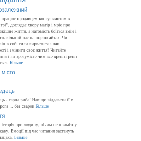
озалежний
 працює продавцем-консультантом в
трі", доглядає хвору матір і мріє про
зкішне життя, а натомість боїться змін і
ть вільний час на порносайтах. Чи
він в собі сили вирватися з лап
сті і змінити своє життя? Читайте
ння і ви зрозумієте чим все врешті решт
ться.
Більше
 місто
едець
ць - гарна риба! Навіщо віддавати її у
рога ... без сварок
Більше
тя
 історія про людину, нічим не примітну
ікаву. Емоції під час читання застануть
нацька.
Більше