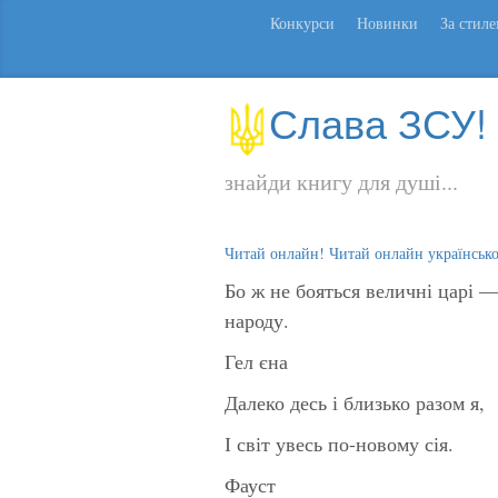
Конкурси
Новинки
За стил
Слава ЗСУ!
знайди книгу для душі...
Читай онлайн! Читай онлайн українськ
Бо ж не бояться величні царі 
народу.
Гел єна
Далеко десь і близько разом я,
І світ увесь по-новому сія.
Фауст