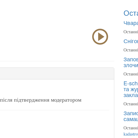
Ост
Чвара
Останні
Сніго
Останні
Запов
злочи
Останні
E-sch
та жу
закла
після підтвердження модератором
Останні
Запис
сама
Останні
kadastr