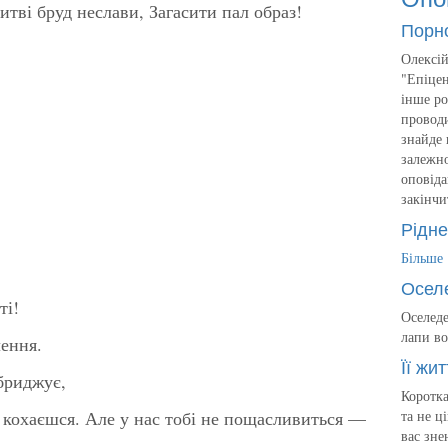
тві бруд неслави, Загасити пал образ!
Порн
Олексій
"Епіцен
інше ро
проводи
знайде 
залежно
оповіда
закінчи
Рідне
Більше
Осел
ті!
Оселеде
лапи во
лення.
Її жит
обриджує,
Коротка
х кохаєшся. Але у нас тобі не пощасливиться —
та не ц
вас зне