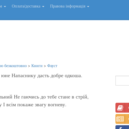
ем
Оплата/доставка
Правова інформація
ою безкоштовно
>
Книги
>
Фауст
 юне Напаснику дасть добре одкоша.
ьний Не гаючись до тебе стане в стрій,
 І всім покаже звагу вогневу.