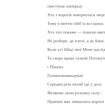
(виступає наперед)
Хто з ворогів навернеться лице
Тому я миттю обіб’ю всі щоки,
Хто тил покаже — повалю миг
Не розбере, де плечі, а де боки.
Коли усі бійці твої Мене наслід
То скоро вражі гультяї Потонуть
( Пішов).
Головнокомандувач
Середня рать нехай іде у діло,
Являючи свою розумну силу;
Правіше вже змішались вороги