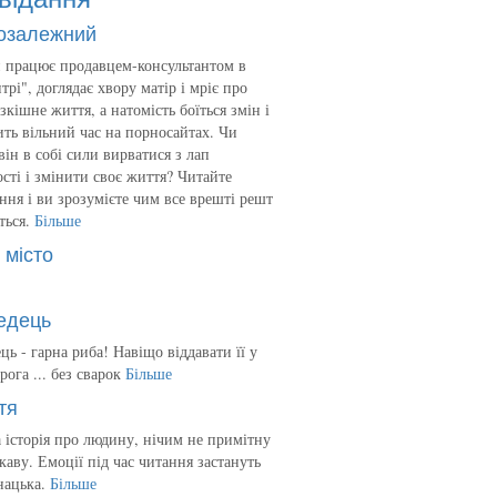
озалежний
 працює продавцем-консультантом в
трі", доглядає хвору матір і мріє про
зкішне життя, а натомість боїться змін і
ть вільний час на порносайтах. Чи
він в собі сили вирватися з лап
сті і змінити своє життя? Читайте
ння і ви зрозумієте чим все врешті решт
ться.
Більше
 місто
едець
ць - гарна риба! Навіщо віддавати її у
рога ... без сварок
Більше
тя
 історія про людину, нічим не примітну
ікаву. Емоції під час читання застануть
нацька.
Більше