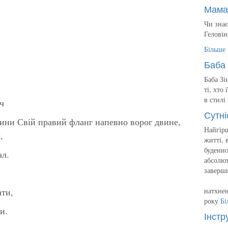
Мама
Чи знає
Геловін
Більше
Баба 
Баба Зі
ті, хто
в стилі
ч
Сутні
овини Свій правий фланг напевно ворог двине,
Найгірш
,
житті, 
буденно
ал.
абсолют
заверш
ати,
натхнен
року
Бі
и.
Інстр