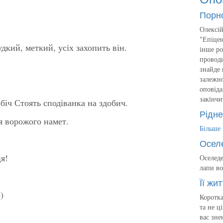
Порн
Олексій
"Епіцен
удкий, меткий, усіх захопить він.
інше ро
проводи
знайде 
залежно
оповіда
закінчи
біч Стоять сподіванка на здобич.
Рідне
я ворожого намет.
Більше
Осел
я!
Оселеде
лапи во
Її жит
)
Коротка
та не ц
вас зне