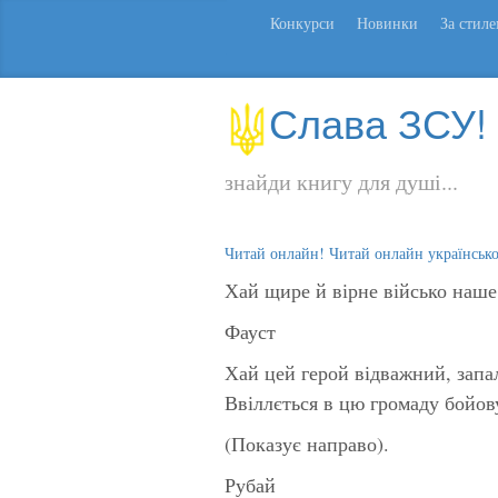
Конкурси
Новинки
За стил
Слава ЗСУ!
знайди книгу для душі...
Читай онлайн! Читай онлайн українськ
Хай щире й вірне військо наше
Фауст
Хай цей герой відважний, запал
Ввіллється в цю громаду бойову
(Показує направо).
Рубай