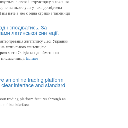
кохується в свою інструкторку з кохання.
ерне на нього увагу така досвідчена
Тим паче в неї є одна страшна таємниця
адії сподіватись. За
ами латинської синтеції.
інтерпретація життєпису Лесі Українки
на латинською сентенцією
spem spero Овідія та однойменною
ю письменниці.
Більше
re an online trading platform
 clear interface and standard
out trading platform features through an
le online interface.