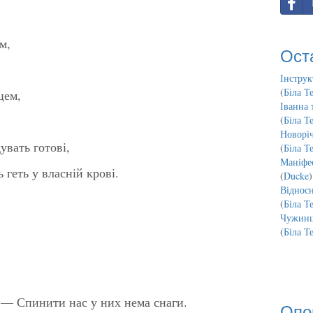
м,
Ост
Інструк
(
Біла Т
цем,
Іванна 
(
Біла Т
Новорі
увать готові,
(
Біла Т
Маніфес
 геть у власній крові.
(
Ducke
)
Відносн
(
Біла Т
Чужинц
(
Біла Т
 — Спинити нас у них нема снаги.
Опо