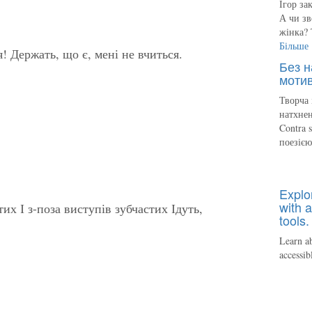
Ігор за
А чи зв
жінка? 
Більше
! Держать, що є, мені не вчиться.
Без н
мотив
Творча 
натхнен
Contra 
поезіє
Explo
with a
тих І з-поза виступів зубчастих Ідуть,
tools.
Learn ab
accessib