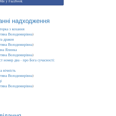
Ми у Facebook
анні надходження
торка з кохання
етяна Володимирівна
)
та дракон
етяна Володимирівна
)
чна Ялинка
етяна Володимирівна
)
т номер два - про Бога сучасності:
а вічність
етяна Володимирівна
)
і
етяна Володимирівна
)
відання