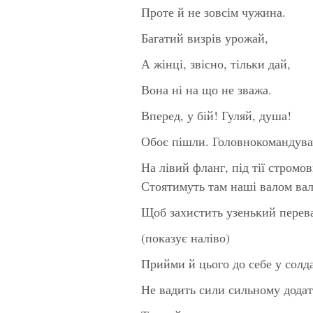
Проте й не зовсім чужина.
Багатий визрів урожай,
А жінці, звісно, тільки дай,
Вона ні на що не зважа.
Вперед, у бій! Гуляй, душа!
Обоє пішли. Головнокомандува
На лівий фланг, під тії стром
Стоятимуть там наші валом вал
Щоб захистить узенький перев
(показує наліво)
Прийми й цього до себе у солд
Не вадить сили сильному додат