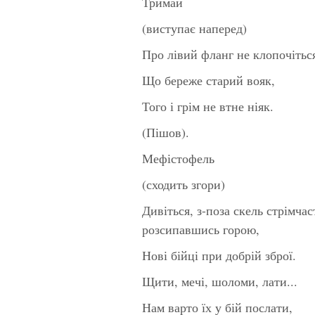
Тримай
(виступає наперед)
Про лівий фланг не клопочіться
Що береже старий вояк,
Того і грім не втне ніяк.
(Пішов).
Мефістофель
(сходить згори)
Дивіться, з-поза скель стрімчас
розсипавшись горою,
Нові бійці при добрій зброї.
Щити, мечі, шоломи, лати...
Нам варто їх у бій послати,