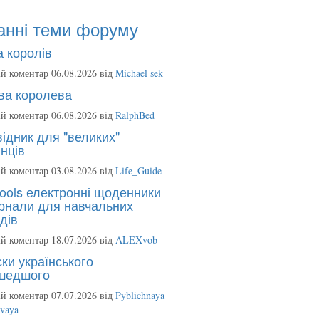
анні теми форуму
 королів
й коментар 06.08.2026 від
Michael sek
ва королева
й коментар 06.08.2026 від
RalphBed
ідник для "великих"
нців
й коментар 03.08.2026 від
Life_Guide
ools електронні щоденники
рнали для навчальних
дів
й коментар 18.07.2026 від
ALEXvob
ки українського
шедшого
й коментар 07.07.2026 від
Pyblichnaya
ovaya