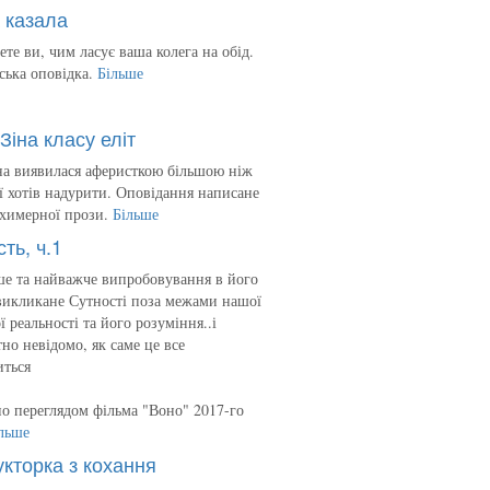
 казала
ете ви, чим ласує ваша колега на обід.
ська оповідка.
Більше
Зіна класу еліт
на виявилася аферисткою більшою ніж
 її хотів надурити. Оповідання написане
 химерної прози.
Більше
сть, ч.1
е та найважче випробовування в його
викликане Сутності поза межами нашої
ї реальності та його розуміння..і
но невідомо, як саме це все
иться
о переглядом фільма "Воно" 2017-го
льше
укторка з кохання