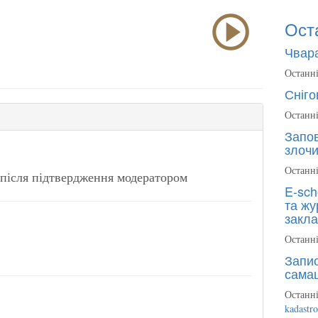
Ост
Чвара
Останні
Сніго
Останні
Запов
злочи
Останні
після підтвердження модератором
E-sch
та жу
закла
Останні
Запис
сама
Останні
kadastr