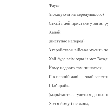
Фауст
(показуючи на середульшого)
Яехай і цей пристане у загін: р
Хапай
(виступає наперед)
З геройством війська мусить по
Хай буде всім одна із мет Вожд
Йому недовго там пишаться,
Я в першій лаві — знай завзятц
Підбирайка
(маркітантка, тулиться до нього
Хоч я йому і не жона,