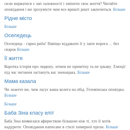
сили вирватися з лап залежності і змінити своє життя? Читайте
оповідання і ви зрозумієте чим все врешті решт закінчиться.
Більше
Рідне місто
Більше
Оселедець
Оселедець - гарна риба! Навіщо віддавати її у лапи ворога ... без
сварок
Більше
Її життя
Коротка історія про людину, нічим не примітну та не цікаву. Емоції
під час читання застануть вас зненацька.
Більше
Мама казала
Чи знаєете ви, чим ласує ваша колега на обід. Геловінська оповідка.
Більше
Більше
Баба Зіна класу еліт
Баба Зіна виявилася аферисткою більшою ніж ті, хто її хотів
надурити. Оповідання написане в стилі химерної прози.
Більше