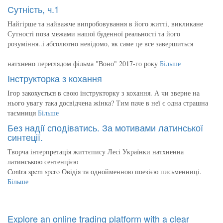
Сутність, ч.1
Найгірше та найважче випробовування в його житті, викликане
Сутності поза межами нашої буденної реальності та його
розуміння..і абсолютно невідомо, як саме це все завершиться
натхнено переглядом фільма "Воно" 2017-го року
Більше
Інструкторка з кохання
Ігор закохується в свою інструкторку з кохання. А чи зверне на
нього увагу така досвідчена жінка? Тим паче в неї є одна страшна
таємниця
Більше
Без надії сподіватись. За мотивами латинської
синтеції.
Творча інтерпретація життєпису Лесі Українки натхненна
латинською сентенцією
Contra spem spero Овідія та однойменною поезією письменниці.
Більше
Explore an online trading platform with a clear