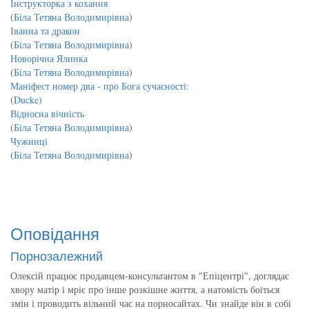
Інструкторка з кохання
(
Біла Тетяна Володимирівна
)
Іванна та дракон
(
Біла Тетяна Володимирівна
)
Новорічна Ялинка
(
Біла Тетяна Володимирівна
)
Маніфест номер два - про Бога сучасності:
(
Ducke
)
Відносна вічність
(
Біла Тетяна Володимирівна
)
Чужинці
(
Біла Тетяна Володимирівна
)
Оповідання
Порнозалежний
Олексій працює продавцем-консультантом в "Епіцентрі", доглядає
хвору матір і мріє про інше розкішне життя, а натомість боїться
змін і проводить вільний час на порносайтах. Чи знайде він в собі