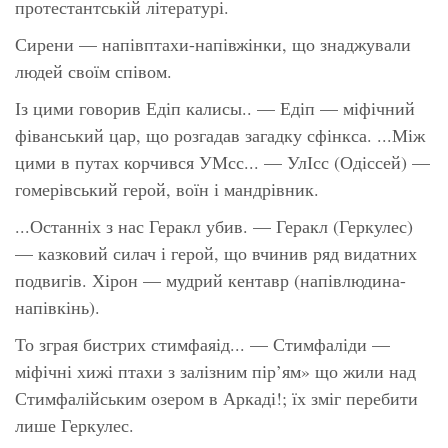
протестантській літературі.
Сирени — напівптахи-напівжінки, що знаджували
людей своїм співом.
Із цими говорив Едіп калисы.. — Едіп — міфічний
фіванський цар, що розгадав загадку сфінкса. ...Між
цими в путах корчився УМсс... — УлІсс (Одіссей) —
гомерівський герой, воїн і мандрівник.
...Останніх з нас Геракл убив. — Геракл (Геркулес)
— казковий силач і герой, що вчинив ряд видатних
подвигів. Хірон — мудрий кентавр (напівлюдина-
напівкінь).
То зграя бистрих стимфаяід... — Стимфаліди —
міфічні хижі птахи з залізним пір’ям» що жили над
Стимфалійським озером в Аркаді!; їх зміг перебити
лише Геркулес.