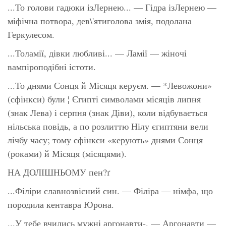
...То голови гадюки ізЛернею... — Гідра ізЛернею —
міфічна потвора, дев\'ятиголова змія, подолана
Геркулесом.
...Толамії, дівки любливі... — Ламії — жіночі
вампіроподібні істоти.
...То днями Сонця й Місяця керуєм. — *Левожони»
(сфінкси) були ¦ Єгипті символами місяців липня
(знак Лева) і серпня (знак Діви), коли відбувається
нільська повідь, а по розлиттю Нілу єгиптяни вели
лічбу часу; тому сфінкси «керують» днями Сонця
(роками) й Місяця (місяцями).
НА ДОЛІШНЬОМУ пен?ґ
...Філіри славнозвісний син. — Філіра — німфа, що
породила кентавра Юрона.
...У тебе вчились мужні аргонавти-. — Аргонавти —