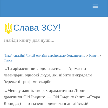
Слава ЗСУ!
знайди книгу для душі...
Читай онлайн! Читай онлайн українською безкоштовно
>
Книги
>
Фауст
...Та арімаспи вислідили лаз».. — Арімаспи —
легендарні одноокі люди, які нібито викрадали
бережені грифами скарби.
...Мене у давніх творах драматичних /Вони
дражнили Old Iniquity. — Old Iniquity (англ. «Стара
Кривда») — означення диявола в англійській