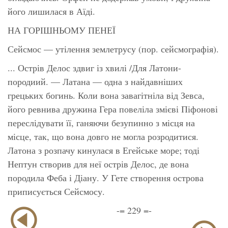
його лишилася в Аїді.
НА ГОРІШНЬОМУ ПЕНЕЇ
Сейсмос — утілення землетрусу (пор. сейсмографія).
... Острів Делос здвиг із хвилі /Для Латони-
породиий. — Латана — одна з найдавніших
грецьких богинь. Коли вона завагітніла від Зевса,
його ревнива дружина Гера повеліла змієві Піфонові
переслідувати її, ганяючи безупинно з місця на
місце, так, що вона довго не могла розродитися.
Латона з розпачу кинулася в Егейське море; тоді
Нептун створив для неї острів Делос, де вона
породила Феба і Діану. У Гете створення острова
приписується Сейсмосу.
-= 229 =-