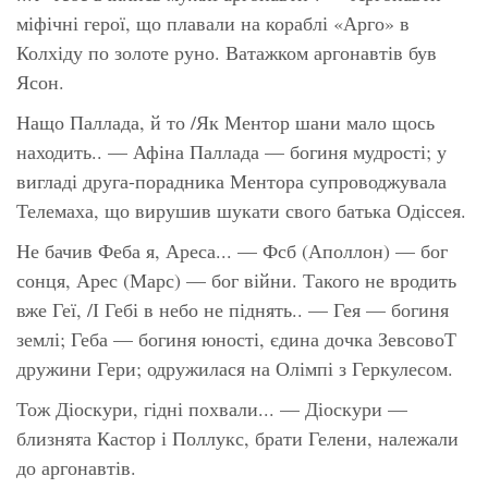
міфічні герої, що плавали на кораблі «Арго» в
Колхіду по золоте руно. Ватажком аргонавтів був
Ясон.
Нащо Паллада, й то /Як Ментор шани мало щось
находить.. — Афіна Паллада — богиня мудрості; у
вигладі друга-порадника Ментора супроводжувала
Телемаха, що вирушив шукати свого батька Одіссея.
Не бачив Феба я, Ареса... — Фсб (Аполлон) — бог
сонця, Арес (Марс) — бог війни. Такого не вродить
вже Геї, /І Гебі в небо не піднять.. — Гея — богиня
землі; Геба — богиня юності, єдина дочка ЗевсовоТ
дружини Гери; одружилася на Олімпі з Геркулесом.
Тож Діоскури, гідні похвали... — Діоскури —
близнята Кастор і Поллукс, брати Гелени, належали
до аргонавтів.