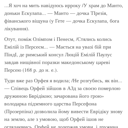
...Я хоч на мить навідуюсь ирроку /У храм до Манто,
доньки Ескулапа... — Манто — дочка ТІрезія,
фіванського віщуна (у Гете — дочка Ескулапа, бога
лікування).
Отут, поміж Олімпом і Пенесм, /Стялись колись
Емілій із Персеєм... — Мається на увазі бій при
ПіндІ, де римський консул Люцій Емілій Паулус
завдав нищівної поразки македонському цареві
Персею (168 р. до н. е.).
Туди вже раз Орфея я водила; /Не розгубись, як він...
— Співець Орфей зійшов в АЗд за своєю померлою
дружиною Бврідікою; зачарована його грою»
володарка підземного царства Персефона
(Прозерпіна) дозволила йому вивести Еврідіку знову
на землю, але з умовою, щоб Орфей ішов не
оглядаючись. Орфей не додержав умови, і дружина