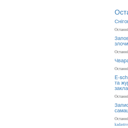
Ост
Сніго
Останні
Запов
злочи
Останні
Чвара
Останні
E-sch
та жу
закла
Останні
Запис
сама
Останні
kadastr