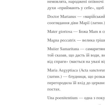
немовлята, народжені опівночі 
духи «приймають у себе», щоб т
Doctor Marianus — «марійський
сооглядання діви Марії (латин.)
Mater gioriosa — Божа Mam в ся
Magna peccatrix — велика гріш
Muiier Samaritana — самаритянк
той сказав, що дасть їй води, 
від спраги» (мається на увазі ві
Maria Aegyptiaca (Acta sancto
(латин.) — блудниця, що розкая
перегородила їй вхід до церкви
постах.
Una poenitentium — одна з поку