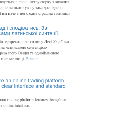
кохується в свою інструкторку з кохання.
ерне на нього увагу така досвідчена
Тим паче в неї є одна страшна таємниця
адії сподіватись. За
ами латинської синтеції.
інтерпретація життєпису Лесі Українки
на латинською сентенцією
spem spero Овідія та однойменною
ю письменниці.
Більше
re an online trading platform
 clear interface and standard
out trading platform features through an
le online interface.