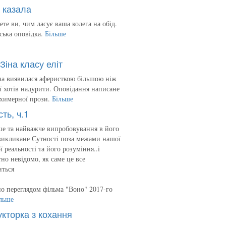
 казала
ете ви, чим ласує ваша колега на обід.
ська оповідка.
Більше
Зіна класу еліт
на виявилася аферисткою більшою ніж
 її хотів надурити. Оповідання написане
 химерної прози.
Більше
сть, ч.1
е та найважче випробовування в його
викликане Сутності поза межами нашої
ї реальності та його розуміння..і
но невідомо, як саме це все
иться
о переглядом фільма "Воно" 2017-го
льше
укторка з кохання