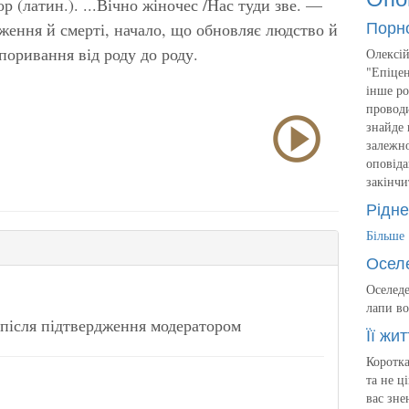
р (латин.). ...Вічно жіночес /Нас туди зве. —
Порн
ення й смерті, начало, що обновляє людство й
 поривання від роду до роду.
Олексій
"Епіцен
інше ро
проводи
знайде 
залежно
оповіда
закінчи
Рідне
Більше
Осел
Оселеде
лапи во
після підтвердження модератором
Її жит
Коротка
та не ц
вас зне