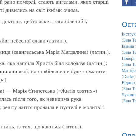
й рано померлі, стають ангелами, яких старші
і дивились на світ їхніми очима.
 доктор», цебто аскет, заглиблений у
Ост
.
Інструк
йві небесної слави (латин.).
(
Біла Т
Іванна 
ниця (євангельська Марія Магдалина) (латин.).
(
Біла Т
Новорі
а, яка напоїла Христа біля колодязя (латин.);
(
Біла Т
випивши якої, вона «більше не буде знемагати
Маніфес
(
Ducke
)
ра).
Відносн
(
Біла Т
rum) — Марія Єгипетська («Житія святих»)
Чужинц
лась після того, як невидима рука
(
Біла Т
; решту життя прожила в пустелі в молитві і
тниць, із тих, що каються (латин.).
Опо