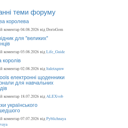
анні теми форуму
ва королева
й коментар 04.08.2026 від
DorisGom
ідник для "великих"
нців
й коментар 03.08.2026 від
Life_Guide
 королів
й коментар 02.08.2026 від
ltaletzqmw
ools електронні щоденники
рнали для навчальних
дів
й коментар 18.07.2026 від
ALEXvob
ки українського
шедшого
й коментар 07.07.2026 від
Pyblichnaya
ovaya