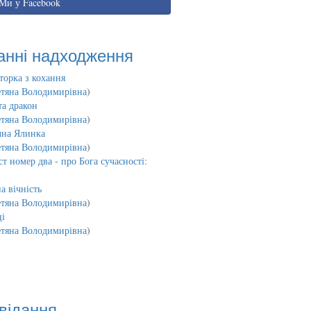
Ми у Facebook
анні надходження
торка з кохання
етяна Володимирівна
)
та дракон
етяна Володимирівна
)
чна Ялинка
етяна Володимирівна
)
т номер два - про Бога сучасності:
а вічність
етяна Володимирівна
)
і
етяна Володимирівна
)
відання