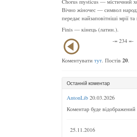
Chorus mysticus — містичний хо
Вічно жіночес — символ народж
передає найзаповітніші мрії та
Finis — кінець (латин.).
-= 234 =-
20
Коментувати
тут
. Постів
.
Останній коментар
AntonLib
20.03.2026
Коментар буде відображений 
25.11.2016