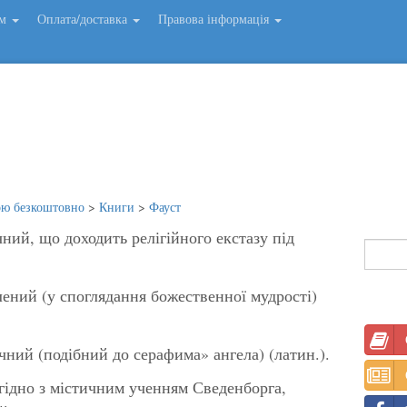
ем
Оплата/доставка
Правова інформація
ою безкоштовно
>
Книги
>
Фауст
чний, що доходить релігійного екстазу під
лений (у споглядання божественної мудрості)
ічний (подібний до серафима» ангела) (латин.).
 Згідно з містичним ученням Сведенборга,