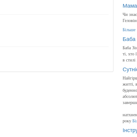
Мама
Чи знає
Геловін
Більше
Баба 
Баба Зі
ті, хто
в стилі
Сутні
Найгірш
житті, 
буденно
абсолют
заверш
натхнен
року
Бі
Інстр