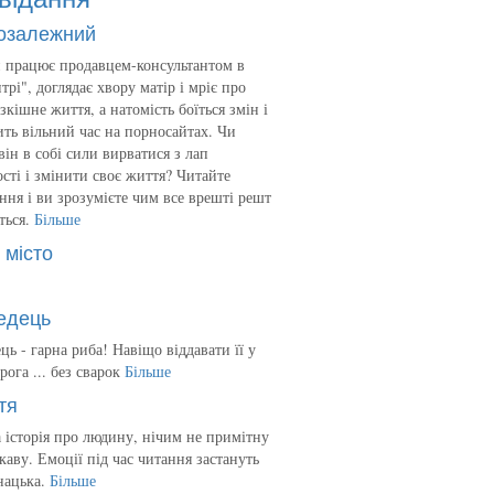
озалежний
 працює продавцем-консультантом в
трі", доглядає хвору матір і мріє про
зкішне життя, а натомість боїться змін і
ть вільний час на порносайтах. Чи
він в собі сили вирватися з лап
сті і змінити своє життя? Читайте
ння і ви зрозумієте чим все врешті решт
ться.
Більше
 місто
едець
ць - гарна риба! Навіщо віддавати її у
рога ... без сварок
Більше
тя
 історія про людину, нічим не примітну
ікаву. Емоції під час читання застануть
нацька.
Більше