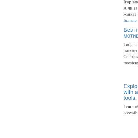
Ігор за
А чи зв
жінка? 
Більше
Без н
мотив
Творча 
натхнен
Contra 
поезіє
Explo
with a
tools.
Learn ab
accessib