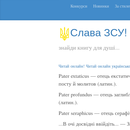
Конкурси
Новинки
За стил
Слава ЗСУ!
знайди книгу для душі...
Читай онлайн! Читай онлайн українськ
Pater extaticus — отець екстати
посту й молитов (латин.).
Pater profundus — отець заглиб
(латин.).
Pater seraphicus — отець сераф
...В очі досвідні ввійдіть... —