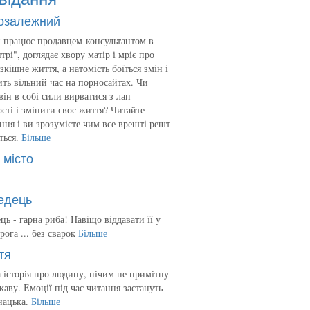
озалежний
 працює продавцем-консультантом в
трі", доглядає хвору матір і мріє про
зкішне життя, а натомість боїться змін і
ть вільний час на порносайтах. Чи
він в собі сили вирватися з лап
сті і змінити своє життя? Читайте
ння і ви зрозумієте чим все врешті решт
ться.
Більше
 місто
едець
ць - гарна риба! Навіщо віддавати її у
рога ... без сварок
Більше
тя
 історія про людину, нічим не примітну
ікаву. Емоції під час читання застануть
нацька.
Більше