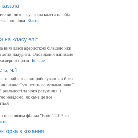
 казала
ете ви, чим ласує ваша колега на обід.
ська оповідка.
Більше
Зіна класу еліт
на виявилася аферисткою більшою ніж
 її хотів надурити. Оповідання написане
 химерної прози.
Більше
сть, ч.1
е та найважче випробовування в його
викликане Сутності поза межами нашої
ї реальності та його розуміння..і
но невідомо, як саме це все
иться
о переглядом фільма "Воно" 2017-го
льше
укторка з кохання