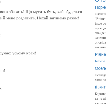
!
Порн
вога збавить! Що мусить буть, хай збудеться
Олексій
е й мене роздавить, Нехай загинемо разом!
"Епіцен
інше ро
проводи
знайде 
!
залежно
оповіда
закінчи
думає: усьому край!
Рідне
Більше
Осел
рш!
Оселеде
лапи во
Її жит
.
Коротка
та не ц
вас зне