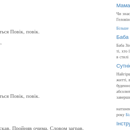
Мама
Чи знає
Геловін
Більше
ться Повік, повік.
Баба 
,
Баба Зі
ті, хто
в стилі
Сутні
Найгірш
житті, 
буденно
абсолют
ться Повік, повік.
заверш
натхнен
року
Бі
Інстр
скав, Пройняв очима, Словом заграв,