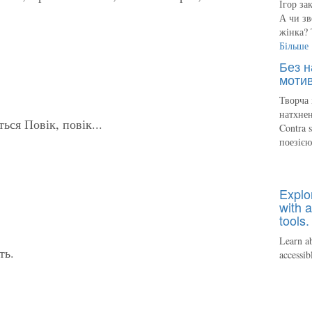
Ігор за
А чи зв
жінка? 
Більше
Без н
мотив
Творча 
натхнен
ься Повік, повік...
Contra 
поезіє
Explo
with a
tools.
Learn ab
ть.
accessib