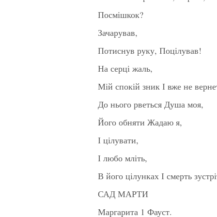
Посмішкок?
Зачарував,
Потиснув руку, Поцілував!
На серці жаль,
Мій спокій зник І вже не вернет
До нього рветься Душа моя,
Його обняти Жадаю я,
І цілувати,
І любо мліть,
В його цілунках І смерть зустрі
САД МАРТИ
Маргарита 1 Фауст.