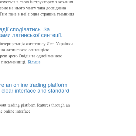
кохується в свою інструкторку з кохання.
ерне на нього увагу така досвідчена
Тим паче в неї є одна страшна таємниця
адії сподіватись. За
ами латинської синтеції.
інтерпретація життєпису Лесі Українки
на латинською сентенцією
spem spero Овідія та однойменною
ю письменниці.
Більше
re an online trading platform
 clear interface and standard
out trading platform features through an
le online interface.