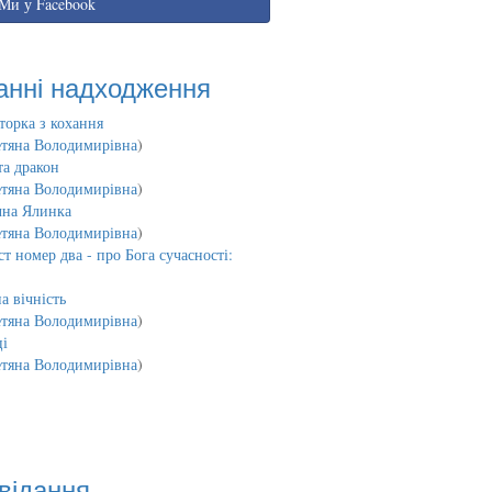
Ми у Facebook
анні надходження
торка з кохання
етяна Володимирівна
)
та дракон
етяна Володимирівна
)
чна Ялинка
етяна Володимирівна
)
т номер два - про Бога сучасності:
а вічність
етяна Володимирівна
)
і
етяна Володимирівна
)
відання