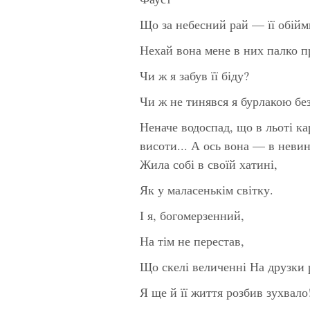
Що за небесний рай — її обійм
Нехай вона мене в них палко 
Чи ж я забув її біду?
Чи ж не тинявся я бурлакою бе
Неначе водоспад, що в льоті к
висоти... А ось вона — в неви
Жила собі в своїй хатині,
Як у маласенькім світку.
І я, богомерзенний,
На тім не перестав,
Що скелі величенні На друзки 
Я ще й її життя розбив зухвало