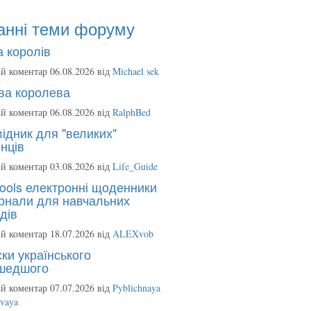
анні теми форуму
 королів
й коментар 06.08.2026 від
Michael sek
ва королева
й коментар 06.08.2026 від
RalphBed
ідник для "великих"
нців
й коментар 03.08.2026 від
Life_Guide
ools електронні щоденники
рнали для навчальних
дів
й коментар 18.07.2026 від
ALEXvob
ки українського
шедшого
й коментар 07.07.2026 від
Pyblichnaya
ovaya