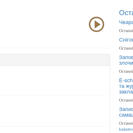
Ост
Чвара
Останні
Сніго
Останні
Запов
злочи
Останні
E-sch
та жу
закла
Останні
Запис
сама
Останні
kadastr