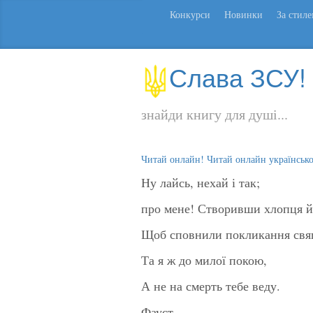
Конкурси
Новинки
За стил
Слава ЗСУ!
знайди книгу для душі...
Читай онлайн! Читай онлайн українськ
Ну лайсь, нехай і так;
про мене! Створивши хлопця й 
Щоб сповнили покликання свящ
Та я ж до милої покою,
А не на смерть тебе веду.
Фауст