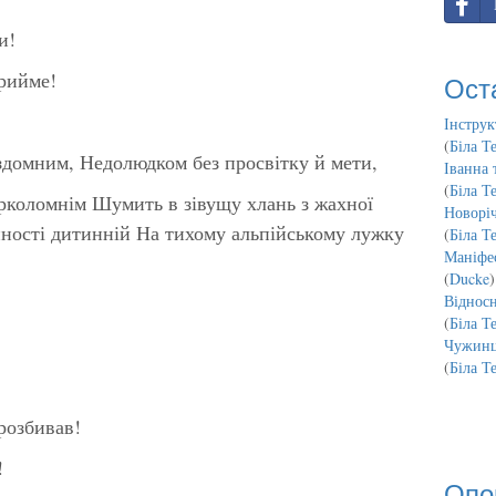
и!
прийме!
Ост
Інструк
(
Біла Т
здомним, Недолюдком без просвітку й мети,
Іванна 
(
Біла Т
арколомнім Шумить в зівущу хлань з жахної
Новорі
нності дитинній На тихому альпійському лужку
(
Біла Т
Маніфес
(
Ducke
)
Відносн
(
Біла Т
Чужинц
(
Біла Т
розбивав!
!
Опо