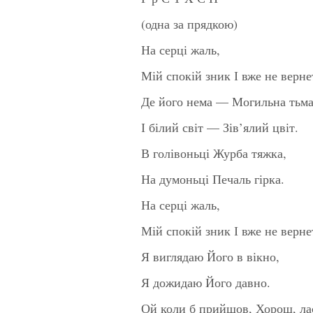
(одна за прядкою)
На серці жаль,
Мій спокій зник І вже не верне
Де його нема — Могильна тьма
І білий світ — Зів’ялий цвіт.
В голівоньці Журба тяжка,
На думоньці Печаль гірка.
На серці жаль,
Мій спокій зник І вже не верне
Я виглядаю Його в вікно,
Я дожидаю Його давно.
Ой коли б прийшов, Хорош, ла