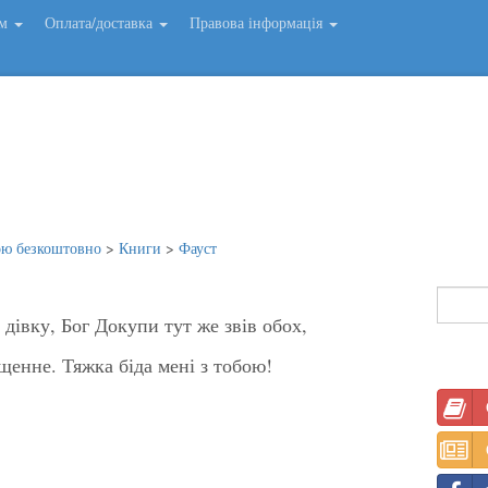
ем
Оплата/доставка
Правова інформація
ою безкоштовно
>
Книги
>
Фауст
дівку, Бог Докупи тут же звів обох,
енне. Тяжка біда мені з тобою!