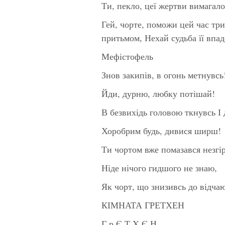
Ти, пекло, цеї жертви вимагало
Гей, чорте, поможи цей час три
притьмом, Нехай судьба її впад
Мефістофель
Знов закипів, в огонь метнувсь
Йди, дурню, любку потішай!
В безвихідь головою ткнувсь І 
Хоробрим будь, дивися ширш!
Ти чортом вже помазався незгі
Ніде нічого гидшого не знаю,
Як чорт, що знизивсь до відчаю
КІМНАТА ГРЕТХЕН
Г р Є Т X Є Н