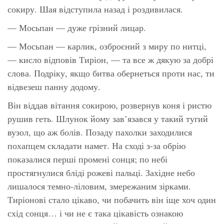
сокиру. Шая відступила назад і роздивилася.
— Мосьпан — дуже грізний лицар.
— Мосьпан — карлик, озброєний з миру по нитці,
— кисло відповів Тиріон, — та все ж дякую за добрі
слова. Подріку, якщо битва обернеться проти нас, ти
відвезеш панну додому.
Він віддав вітання сокирою, розвернув коня і ристю
рушив геть. Шлунок йому зав’язався у такий тугий
вузол, що аж болів. Позаду пахолки заходилися
похапцем складати намет. На сході з-за обрію
показалися перші промені сонця; по небі
простягнулися бліді рожеві пальці. Західне небо
лишалося темно-ліловим, змережаним зірками.
Тиріонові стало цікаво, чи побачить він іще хоч один
схід сонця… і чи не є така цікавість ознакою