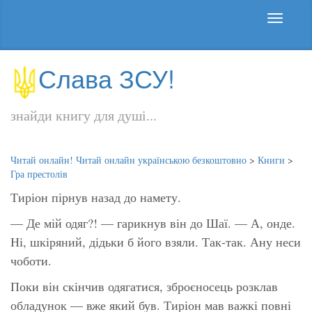
Слава ЗСУ!
знайди книгу для душі...
Читай онлайн! Читай онлайн українською безкоштовно
>
Книги
>
Гра престолів
Тиріон пірнув назад до намету.
— Де мій одяг?! — гарикнув він до Шаї. — А, онде.
Ні, шкіряний, дідьки б його взяли. Так-так. Ану неси
чоботи.
Поки він скінчив одягатися, зброєносець розклав
обладунок — вже який був. Тиріон мав важкі повні