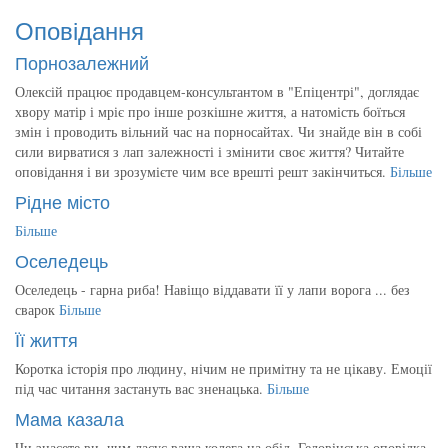
Оповідання
Порнозалежний
Олексій працює продавцем-консультантом в "Епіцентрі", доглядає
хвору матір і мріє про інше розкішне життя, а натомість боїться
змін і проводить вільний час на порносайтах. Чи знайде він в собі
сили вирватися з лап залежності і змінити своє життя? Читайте
оповідання і ви зрозумієте чим все врешті решт закінчиться.
Більше
Рідне місто
Більше
Оселедець
Оселедець - гарна риба! Навіщо віддавати її у лапи ворога ... без
сварок
Більше
Її життя
Коротка історія про людину, нічим не примітну та не цікаву. Емоції
під час читання застануть вас зненацька.
Більше
Мама казала
Чи знаєете ви, чим ласує ваша колега на обід. Геловінська оповідка.