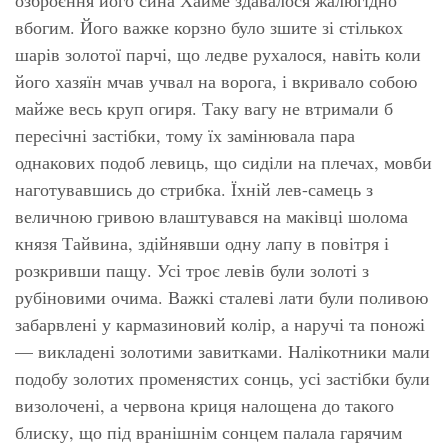
вбогим. Його важке корзно було зшите зі стількох
шарів золотої парчі, що ледве рухалося, навіть коли
його хазяїн мчав учвал на ворога, і вкривало собою
майже весь круп огиря. Таку вагу не втримали б
пересічні застібки, тому їх замінювала пара
однакових подоб левиць, що сиділи на плечах, мовби
наготувавшись до стрибка. Їхній лев-самець з
величною гривою влаштувався на маківці шолома
князя Тайвина, здійнявши одну лапу в повітря і
розкривши пащу. Усі троє левів були золоті з
рубіновими очима. Важкі сталеві лати були поливою
забарвлені у кармазиновий колір, а наручі та поножі
— викладені золотими завитками. Налікотники мали
подобу золотих променястих сонць, усі застібки були
визолочені, а червона криця налощена до такого
блиску, що під вранішнім сонцем палала гарячим