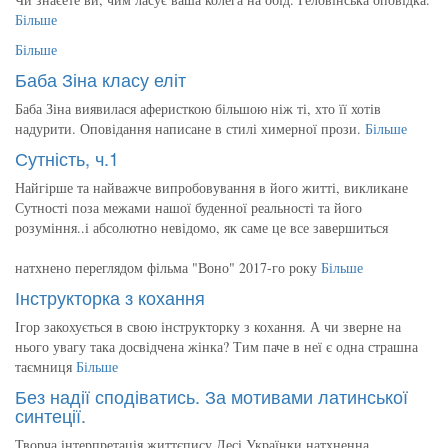
Більше
Більше
Баба Зіна класу еліт
Баба Зіна виявилася аферисткою більшою ніж ті, хто її хотів
надурити. Оповідання написане в стилі химерної прози.
Більше
Сутність, ч.1
Найгірше та найважче випробовування в його житті, викликане
Сутності поза межами нашої буденної реальності та його
розуміння..і абсолютно невідомо, як саме це все завершиться
натхнено переглядом фільма "Воно" 2017-го року
Більше
Інструкторка з кохання
Ігор закохується в свою інструкторку з кохання. А чи зверне на
нього увагу така досвідчена жінка? Тим паче в неї є одна страшна
таємниця
Більше
Без надії сподіватись. За мотивами латинської
синтеції.
Творча інтерпретація життєпису Лесі Українки натхненна