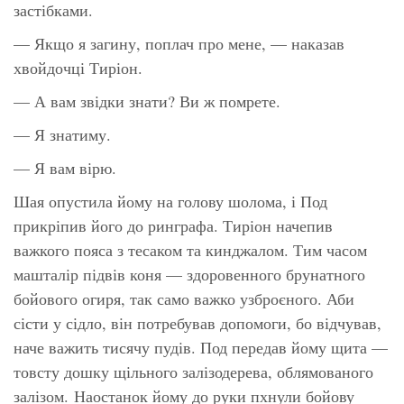
застібками.
— Якщо я загину, поплач про мене, — наказав
хвойдочці Тиріон.
— А вам звідки знати? Ви ж помрете.
— Я знатиму.
— Я вам вірю.
Шая опустила йому на голову шолома, і Под
прикріпив його до ринграфа. Тиріон начепив
важкого пояса з тесаком та кинджалом. Тим часом
машталір підвів коня — здоровенного брунатного
бойового огиря, так само важко узброєного. Аби
сісти у сідло, він потребував допомоги, бо відчував,
наче важить тисячу пудів. Под передав йому щита —
товсту дошку щільного залізодерева, облямованого
залізом. Наостанок йому до руки пхнули бойову