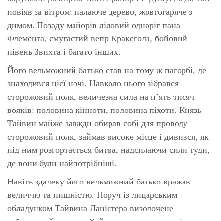
повіяв за вітром: палаюче дерево, жовтогаряче з
димом. Позаду майорів ліловий одноріг пана
Флемента, смугастий вепр Кракегола, бойовий
півень Звихта і багато інших.
Його вельможний батько став на тому ж пагорбі, де
знаходився цієї ночі. Навколо нього зібрався
сторожовий полк, величезна сила на п’ять тисяч
вояків: половина кінноти, половина піхоти. Князь
Тайвин майже завжди обирав собі для проводу
сторожовий полк, займав високе місце і дивився, як
під ним розгортається битва, надсилаючи сили туди,
де вони були найпотрібніші.
Навіть здалеку його вельможний батько вражав
величчю та пишністю. Поруч із лицарським
обладунком Тайвина Ланістера визолочене
озброєння його сина Хайме здавалося жалюгідно