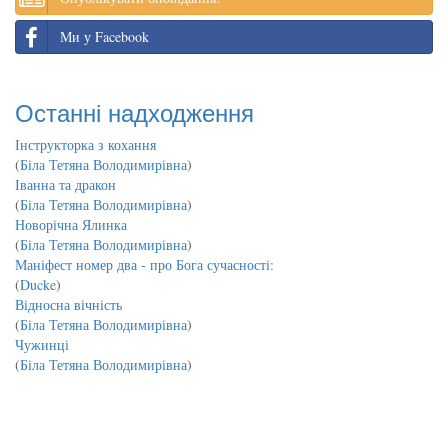
Ми у Facebook
Останні надходження
Інструкторка з кохання
(
Біла Тетяна Володимирівна
)
Іванна та дракон
(
Біла Тетяна Володимирівна
)
Новорічна Ялинка
(
Біла Тетяна Володимирівна
)
Маніфест номер два - про Бога сучасності:
(
Ducke
)
Відносна вічність
(
Біла Тетяна Володимирівна
)
Чужинці
(
Біла Тетяна Володимирівна
)