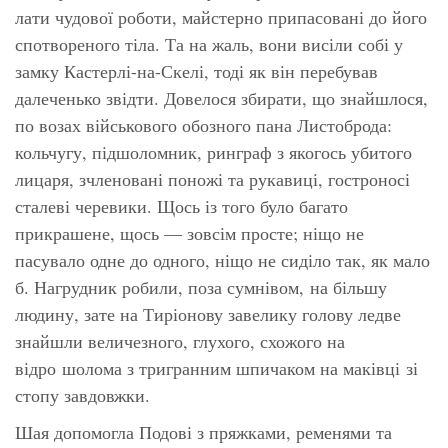
лати чудової роботи, майстерно припасовані до його
спотвореного тіла. Та на жаль, вони висіли собі у
замку Кастерлі-на-Скелі, тоді як він перебував
далеченько звідти. Довелося збирати, що знайшлося,
по возах військового обозного пана Листоброда:
кольчугу, підшоломник, ринграф з якогось убитого
лицаря, зчленовані поножі та рукавиці, гостроносі
сталеві черевики. Щось із того було багато
прикрашене, щось — зовсім просте; ніщо не
пасувало одне до одного, ніщо не сиділо так, як мало
б. Нагрудник робили, поза сумнівом, на більшу
людину, зате на Тиріонову завелику голову ледве
знайшли величезного, глухого, схожого на
відро шолома з тригранним шпичаком на маківці зі
стопу завдовжки.
Шая допомогла Подові з пряжками, ременями та