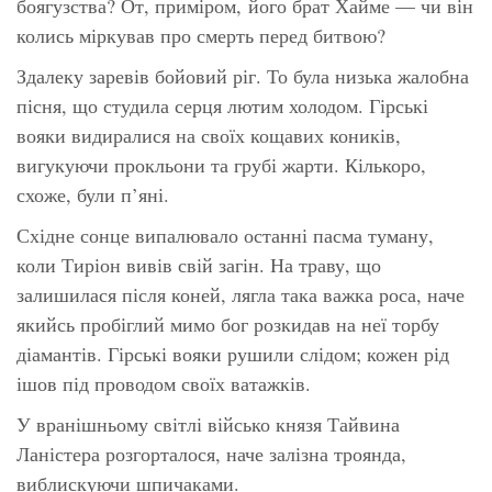
боягузства? От, приміром, його брат Хайме — чи він
колись міркував про смерть перед битвою?
Здалеку заревів бойовий ріг. То була низька жалобна
пісня, що студила серця лютим холодом. Гірські
вояки видиралися на своїх кощавих коників,
вигукуючи прокльони та грубі жарти. Кількоро,
схоже, були п’яні.
Східне сонце випалювало останні пасма туману,
коли Тиріон вивів свій загін. На траву, що
залишилася після коней, лягла така важка роса, наче
якийсь пробіглий мимо бог розкидав на неї торбу
діамантів. Гірські вояки рушили слідом; кожен рід
ішов під проводом своїх ватажків.
У вранішньому світлі військо князя Тайвина
Ланістера розгорталося, наче залізна троянда,
виблискуючи шпичаками.