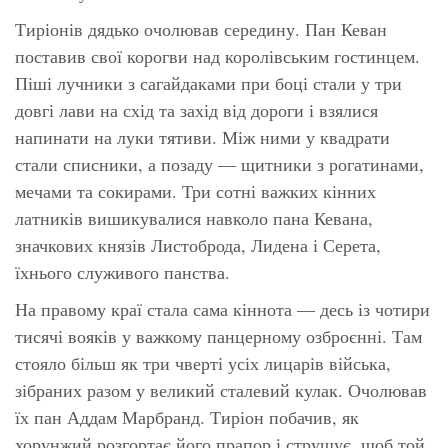
Тиріонів дядько очолював середину. Пан Кеван
поставив свої корогви над королівським гостинцем.
Піші лучники з сагайдаками при боці стали у три
довгі лави на схід та захід від дороги і взялися
напинати на луки тятиви. Між ними у квадрати
стали списники, а позаду — щитники з рогатинами,
мечами та сокирами. Три сотні важких кінних
латників вишикувалися навколо пана Кевана,
значкових князів Листоброда, Лидена і Серета,
їхнього служивого панства.
На правому краї стала сама кіннота — десь із чотири
тисячі вояків у важкому панцерному озброєнні. Там
стояло більш як три чверті усіх лицарів війська,
зібраних разом у великий сталевий кулак. Очолював
їх пан Аддам Марбранд. Тиріон побачив, як
хорунжий розгортає його прапор і струшує, щоб той