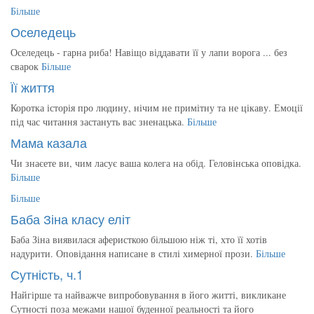
Більше
Оселедець
Оселедець - гарна риба! Навіщо віддавати її у лапи ворога ... без
сварок
Більше
Її життя
Коротка історія про людину, нічим не примітну та не цікаву. Емоції
під час читання застануть вас зненацька.
Більше
Мама казала
Чи знаєете ви, чим ласує ваша колега на обід. Геловінська оповідка.
Більше
Більше
Баба Зіна класу еліт
Баба Зіна виявилася аферисткою більшою ніж ті, хто її хотів
надурити. Оповідання написане в стилі химерної прози.
Більше
Сутність, ч.1
Найгірше та найважче випробовування в його житті, викликане
Сутності поза межами нашої буденної реальності та його