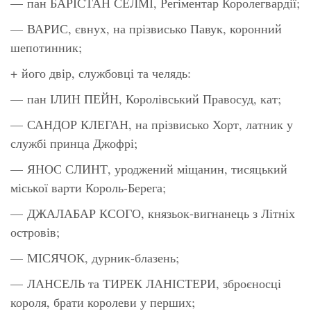
— пан БАРІСТАН СЕЛМІ, Регіментар Королегвардії;
— ВАРИС, євнух, на прізвисько Павук, коронний
шепотинник;
+ його двір, службовці та челядь:
— пан ІЛИН ПЕЙН, Королівський Правосуд, кат;
— САНДОР КЛЕГАН, на прізвисько Хорт, латник у
службі принца Джофрі;
— ЯНОС СЛИНТ, уроджений міщанин, тисяцький
міської варти Король-Берега;
— ДЖАЛАБАР КСОГО, князьок-вигнанець з Літніх
островів;
— МІСЯЧОК, дурник-блазень;
— ЛАНСЕЛЬ та ТИРЕК ЛАНІСТЕРИ, зброєносці
короля, брати королеви у перших;