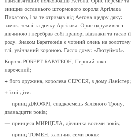
найзавзятіших полководців Аегона. Орис переміг та
знищив останнього штормового короля Аргілака
Пихатого, і за те отримав від Аегона щедру дяку:
замок, землі та дочку Аргілака. Орис одружився з
дівчиною і перебрав собі прапор, відзнаки та гасло її
роду. Знаком Баратеонів є чорний олень на золотому
тлі, увінчаний короною. Гасло дому: «Лютуймо!».
Король РОБЕРТ БАРАТЕОН, Перший тако
наречений;
+ його дружина, королева СЕРСЕЯ, з дому Ланістер;
+ їхні діти:
— принц ДЖОФРІ, спадкоємець Залізного Трону,
дванадцяти років;
— принцеса МИРЦЕЛА, дівчинка восьми років;
— принц ТОМЕН, хлопчик семи років;