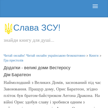
Слава ЗСУ!
знайди книгу для душі...
Читай онлайн! Читай онлайн українською безкоштовно
>
Книги
>
Гра престолів
Додатки - великі доми Вестеросу
Дім Баратеон
Наймолодший з Великих Домів, заснований під час
Завоювання. Пращур дому, Орис Баратеон, згідно
пліток був братом-байстрюком Аегона Дракона. На
війні Орис здобув славу і зробився одним з