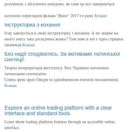
розуміння..і абсолютно невідомо, як саме це все завершиться
натхнено переглядом фільма "Воно" 2017-го року
Більше
Інструкторка з кохання
Ігор закохується в свою інструкторку з кохання. А чи зверне на
нього увагу така досвідчена жінка? Тим паче в неї є одна страшна
таємниця
Більше
Без надії сподіватись. За мотивами латинської
синтеції.
Творча інтерпретація життєпису Лесі Українки натхненна
латинською сентенцією
Contra spem spero Овідія та однойменною поезією письменниці.
Більше
Explore an online trading platform with a clear
interface and standard tools.
Learn about trading platform features through an accessible online
interface.