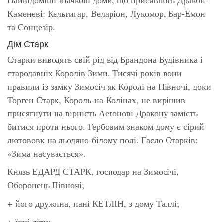
Каменеві: Кельтигар, Веларіон, Лукомор, Бар-Емон
та Сонцезір.
Дім Старк
Старки виводять свій рід від Брандона Будівника і
стародавніх Королів Зими. Тисячі років вони
правили із замку Зимосіч як Королі на Півночі, доки
Торген Старк, Король-на-Колінах, не вирішив
присягнути на вірність Аегонові Дракону замість
битися проти нього. Гербовим знаком дому є сірий
лютововк на льодяно-білому полі. Гасло Старків:
«Зима насувається».
Князь ЕДАРД СТАРК, господар на Зимосічі,
Оборонець Півночі;
+ його дружина, пані КЕТЛІН, з дому Таллі;
+ їхні діти: