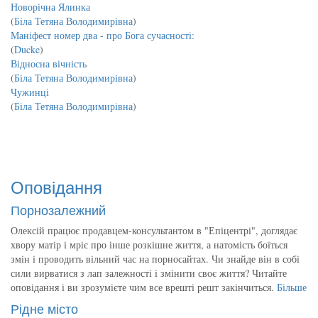
Новорічна Ялинка
(
Біла Тетяна Володимирівна
)
Маніфест номер два - про Бога сучасності:
(
Ducke
)
Відносна вічність
(
Біла Тетяна Володимирівна
)
Чужинці
(
Біла Тетяна Володимирівна
)
Оповідання
Порнозалежний
Олексій працює продавцем-консультантом в "Епіцентрі", доглядає
хвору матір і мріє про інше розкішне життя, а натомість боїться
змін і проводить вільний час на порносайтах. Чи знайде він в собі
сили вирватися з лап залежності і змінити своє життя? Читайте
оповідання і ви зрозумієте чим все врешті решт закінчиться.
Більше
Рідне місто