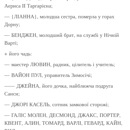
Аериса II Таргарієна;
— {ЛІАННА}, молодша сестра, померла у горах
Дорну;
— БЕНДЖЕН, молодший брат, на службі у Нічній
Варті;
+ його чадь:
— маестер ЛЮВИН, радник, цілитель і учитель;
— ВАЙОН ПУЛ, управитель Зимосічі;
—— ДЖЕЙНА, його дочка, найближча подруга
Санси;
— ДЖОРІ КАСЕЛЬ, сотник замкової сторожі;
— ГАЛІС МОЛЕН, ДЕСМОНД, ДЖАКС, ПОРТЕР,
КВЕНТ, АЛИН, ТОМАРД, ВАРЛІ, ГЕВАРД, КАЙН,