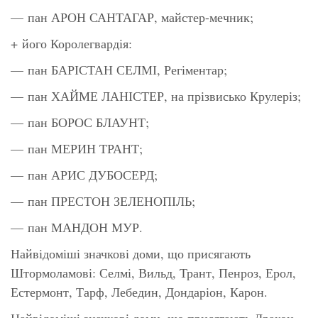
— пан АРОН САНТАГАР, майстер-мечник;
+ його Королегвардія:
— пан БАРІСТАН СЕЛМІ, Регіментар;
— пан ХАЙМЕ ЛАНІСТЕР, на прізвисько Крулеріз;
— пан БОРОС БЛАУНТ;
— пан МЕРИН ТРАНТ;
— пан АРИС ДУБОСЕРД;
— пан ПРЕСТОН ЗЕЛЕНОПІЛЬ;
— пан МАНДОН МУР.
Найвідоміші значкові доми, що присягають
Штормоламові: Селмі, Вильд, Трант, Пенроз, Ерол,
Естермонт, Тарф, Лебедин, Дондаріон, Карон.
Найвідоміші значкові доми, що присягають Дракон-