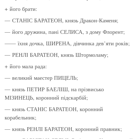
+ його брати:
— СТАНІС БАРАТЕОН, князь Дракон-Каменя;
— його дружина, пані СЕЛИСА, з дому Флорент;
—— їхня дочка, ШИРЕНА, дівчинка дев’яти років;
— РЕНЛІ БАРАТЕОН, князь Штормоламу;
+ його мала рада:
— великий маестер ПИЦЕЛЬ;
— князь ПЕТИР БАЕЛІШ, на прізвисько
МІЗИНЕЦЬ, коронний підскарбій;
— князь СТАНІС БАРАТЕОН, коронний
корабельник;
— князь РЕНЛІ БАРАТЕОН, коронний правник;