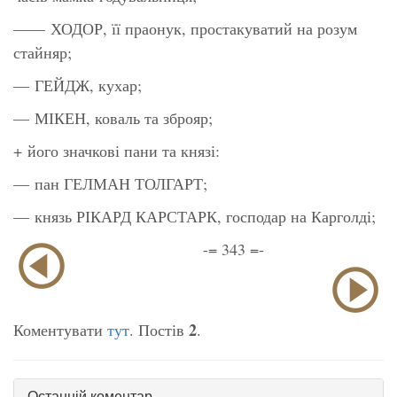
—— ХОДОР, її праонук, простакуватий на розум
стайняр;
— ГЕЙДЖ, кухар;
— МІКЕН, коваль та зброяр;
+ його значкові пани та князі:
— пан ГЕЛМАН ТОЛГАРТ;
— князь РІКАРД КАРСТАРК, господар на Карголді;
-= 343 =-
2
Коментувати
тут
. Постів
.
Останній коментар