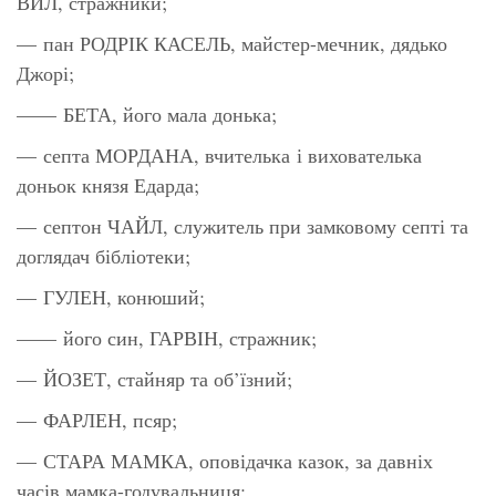
ВИЛ, стражники;
— пан РОДРІК КАСЕЛЬ, майстер-мечник, дядько
Джорі;
—— БЕТА, його мала донька;
— септа МОРДАНА, вчителька і вихователька
доньок князя Едарда;
— септон ЧАЙЛ, служитель при замковому септі та
доглядач бібліотеки;
— ГУЛЕН, конюший;
—— його син, ГАРВІН, стражник;
— ЙОЗЕТ, стайняр та об’їзний;
— ФАРЛЕН, псяр;
— СТАРА МАМКА, оповідачка казок, за давніх
часів мамка-годувальниця;