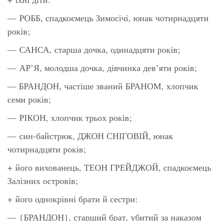
— РОББ, спадкоємець Зимосічі, юнак чотирнадцяти
років;
— САНСА, старша дочка, одинадцяти років;
— АР’Я, молодша дочка, дівчинка дев’яти років;
— БРАНДОН, частіше званий БРАНОМ, хлопчик
семи років;
— РІКОН, хлопчик трьох років;
— син-байстрюк, ДЖОН СНІГОВІЙ, юнак
чотирнадцяти років;
+ його вихованець, ТЕОН ГРЕЙДЖОЙ, спадкоємець
Залізних островів;
+ його однокрівні брати й сестри:
— {БРАНДОН}, старший брат, убитий за наказом