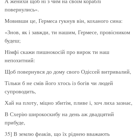
А женихи щоб ні з чим на своїм кораблі
повернулись».
Мовивши це, Гермеса гукнув він, коханого сина:
«Знов, як і завжди, ти нашим, Гермесе, провісником
будеш;
Німфі скажи пишнокосій про вирок ти наш
непохитний:
Щоб повернувся до дому свого Одіссей витривалий,
Тільки б не смів його хтось із богів чи людей
супроводить,
Хай на плоту, міцно збитім, пливе і, хоч лиха зазнає,
В Схерію широкоскибу на день аж двадцятий
прибуде,
35] В землю феаків, що їх ріднею вважають