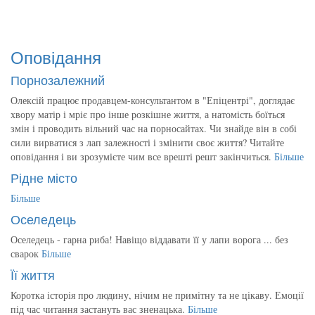
Оповідання
Порнозалежний
Олексій працює продавцем-консультантом в "Епіцентрі", доглядає
хвору матір і мріє про інше розкішне життя, а натомість боїться
змін і проводить вільний час на порносайтах. Чи знайде він в собі
сили вирватися з лап залежності і змінити своє життя? Читайте
оповідання і ви зрозумієте чим все врешті решт закінчиться.
Більше
Рідне місто
Більше
Оселедець
Оселедець - гарна риба! Навіщо віддавати її у лапи ворога ... без
сварок
Більше
Її життя
Коротка історія про людину, нічим не примітну та не цікаву. Емоції
під час читання застануть вас зненацька.
Більше