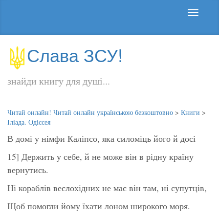
Слава ЗСУ!
знайди книгу для душі...
Читай онлайн! Читай онлайн українською безкоштовно
>
Книги
>
Іліада. Одіссея
В домі у німфи Каліпсо, яка силоміць його й досі
15] Держить у себе, й не може він в рідну країну
вернутись.
Ні кораблів веслохідних не має він там, ні супутців,
Щоб помогли йому їхати лоном широкого моря.