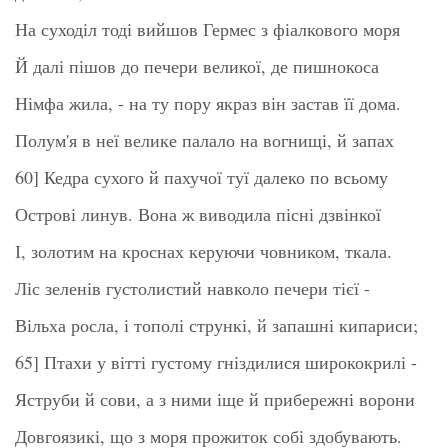
На суходіл тоді вийшов Гермес з фіалкового моря
Й далі пішов до печери великої, де пишнокоса
Німфа жила, - на ту пору якраз він застав її дома.
Полум'я в неї велике палало на вогнищі, й запах
60] Кедра сухого й пахучої туї далеко по всьому
Острові линув. Вона ж виводила пісні дзвінкої
І, золотим на кроснах керуючи човником, ткала.
Ліс зеленів густолистий навколо печери тієї -
Вільха росла, і тополі стрункі, й запашні кипариси;
65] Птахи у вітті густому гніздилися ширококрилі -
Яструби й сови, а з ними іще й прибережні ворони
Довгоязикі, що з моря прожиток собі здобувають.