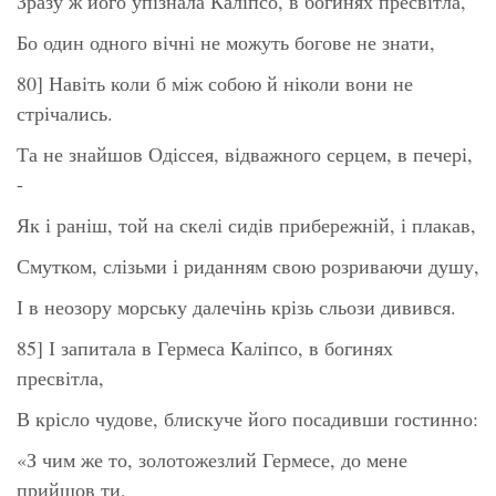
Зразу ж його упізнала Каліпсо, в богинях пресвітла,
Бо один одного вічні не можуть богове не знати,
80] Навіть коли б між собою й ніколи вони не
стрічались.
Та не знайшов Одіссея, відважного серцем, в печері,
-
Як і раніш, той на скелі сидів прибережній, і плакав,
Смутком, слізьми і риданням свою розриваючи душу,
І в неозору морську далечінь крізь сльози дивився.
85] І запитала в Гермеса Каліпсо, в богинях
пресвітла,
В крісло чудове, блискуче його посадивши гостинно:
«З чим же то, золотожезлий Гермесе, до мене
прийшов ти,