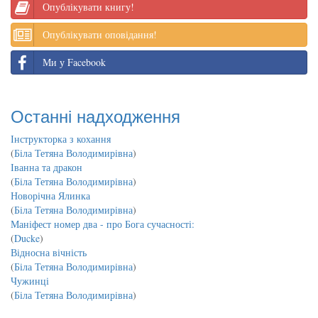
Опублікувати книгу!
Опублікувати оповідання!
Ми у Facebook
Останні надходження
Інструкторка з кохання
(
Біла Тетяна Володимирівна
)
Іванна та дракон
(
Біла Тетяна Володимирівна
)
Новорічна Ялинка
(
Біла Тетяна Володимирівна
)
Маніфест номер два - про Бога сучасності:
(
Ducke
)
Відносна вічність
(
Біла Тетяна Володимирівна
)
Чужинці
(
Біла Тетяна Володимирівна
)