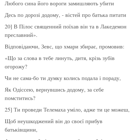
Любого сина його вороги замишляють убити
Десь по дорозі додому, - вістей про батька питати
20] В Пілос священний поїхав він та в Лакедемон
преславний».
Відповідаючи, Зевс, що хмари збирає, промовив:
«Що за слова в тебе линуть, дитя, крізь зубів
огорожу?
Чи не сама-бо ти думку колись подала і пораду,
Як Одіссею, вернувшись додому, за себе
помститись?
25] Ти проведи Телемаха уміло, адже ти це можеш,
Щоб неушкоджений він до своєї прибув
батьківщини,