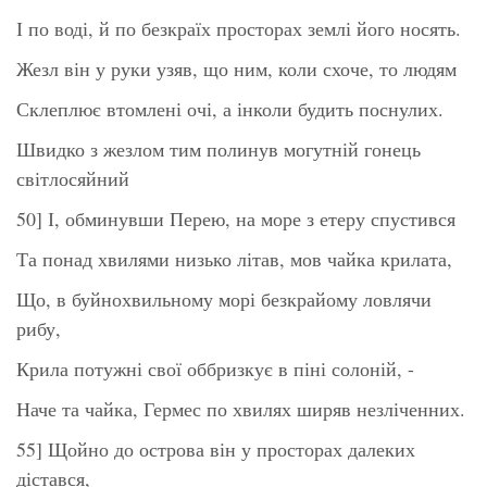
І по воді, й по безкраїх просторах землі його носять.
Жезл він у руки узяв, що ним, коли схоче, то людям
Склеплює втомлені очі, а інколи будить поснулих.
Швидко з жезлом тим полинув могутній гонець
світлосяйний
50] І, обминувши Перею, на море з етеру спустився
Та понад хвилями низько літав, мов чайка крилата,
Що, в буйнохвильному морі безкрайому ловлячи
рибу,
Крила потужні свої оббризкує в піні солоній, -
Наче та чайка, Гермес по хвилях ширяв незліченних.
55] Щойно до острова він у просторах далеких
дістався,