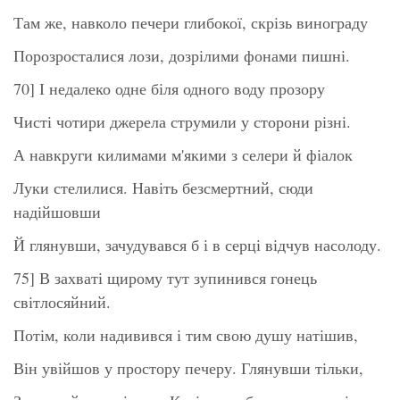
Там же, навколо печери глибокої, скрізь винограду
Порозросталися лози, дозрілими фонами пишні.
70] І недалеко одне біля одного воду прозору
Чисті чотири джерела струмили у сторони різні.
А навкруги килимами м'якими з селери й фіалок
Луки стелилися. Навіть безсмертний, сюди
надійшовши
Й глянувши, зачудувався б і в серці відчув насолоду.
75] В захваті щирому тут зупинився гонець
світлосяйний.
Потім, коли надивився і тим свою душу натішив,
Він увійшов у простору печеру. Глянувши тільки,