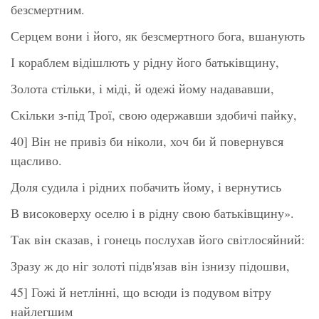
безсмертним.
Серцем вони і його, як безсмертного бога, вшанують
І кораблем відішлють у рідну його батьківщину,
Золота стільки, і міді, й одежі йому надававши,
Скільки з-під Трої, свою одержавши здобичі пайку,
40] Він не привіз би ніколи, хоч би й повернувся
щасливо.
Доля судила і рідних побачить йому, і вернутись
В високоверху оселю і в рідну свою батьківщину».
Так він сказав, і гонець послухав його світлосяйний:
Зразу ж до ніг золоті підв'язав він ізнизу підошви,
45] Гожі й нетлінні, що всюди із подувом вітру
найлегшим