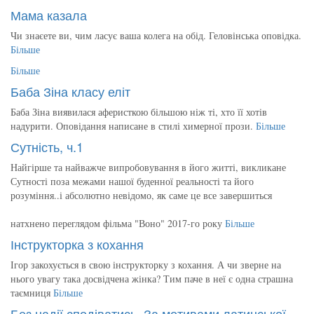
Мама казала
Чи знаєете ви, чим ласує ваша колега на обід. Геловінська оповідка.
Більше
Більше
Баба Зіна класу еліт
Баба Зіна виявилася аферисткою більшою ніж ті, хто її хотів
надурити. Оповідання написане в стилі химерної прози.
Більше
Сутність, ч.1
Найгірше та найважче випробовування в його житті, викликане
Сутності поза межами нашої буденної реальності та його
розуміння..і абсолютно невідомо, як саме це все завершиться
натхнено переглядом фільма "Воно" 2017-го року
Більше
Інструкторка з кохання
Ігор закохується в свою інструкторку з кохання. А чи зверне на
нього увагу така досвідчена жінка? Тим паче в неї є одна страшна
таємниця
Більше
Без надії сподіватись. За мотивами латинської