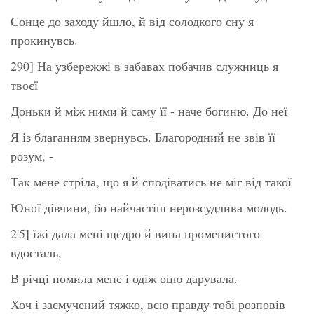
Сонце до заходу йшло, й від солодкого сну я
прокинувсь.
290] На узбережжі в забавах побачив служниць я
твоєї
Доньки й між ними й саму її - наче богиню. До неї
Я із благанням звернувсь. Благородний не звів її
розум, -
Так мене стріла, що я й сподіватись не міг від такої
Юної дівчини, бо найчастіш нерозсудлива молодь.
2'5] їжі дала мені щедро й вина променистого
вдосталь,
В річці помила мене і одіж оцю дарувала.
Хоч і засмучений тяжко, всю правду тобі розповів