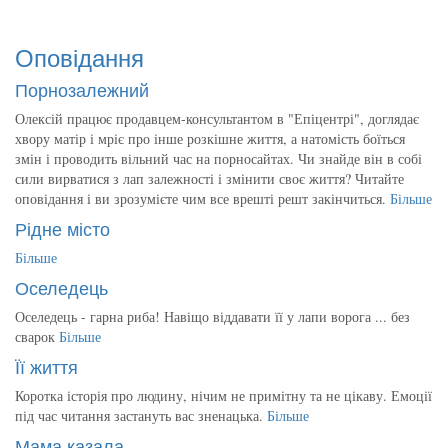
Оповідання
Порнозалежний
Олексій працює продавцем-консультантом в "Епіцентрі", доглядає
хвору матір і мріє про інше розкішне життя, а натомість боїться
змін і проводить вільний час на порносайтах. Чи знайде він в собі
сили вирватися з лап залежності і змінити своє життя? Читайте
оповідання і ви зрозумієте чим все врешті решт закінчиться.
Більше
Рідне місто
Більше
Оселедець
Оселедець - гарна риба! Навіщо віддавати її у лапи ворога ... без
сварок
Більше
Її життя
Коротка історія про людину, нічим не примітну та не цікаву. Емоції
під час читання застануть вас зненацька.
Більше
Мама казала