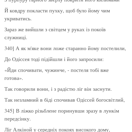
Й ковдру покласти пухку, щоб було йому чим
укриватись.
Зараз же вийшли з світцем у руках із покоїв
служниці.
340] А як м'яке вони ложе старанно йому постелили,
До Одіссея тоді підійшли і його запросили:
«Йди спочивати, чужинче, - постеля тобі вже
готова».
Так говорили вони, і з радістю ліг він заснути.
Так незламний в біді спочивав Одіссей богосвітлий,
345] В ліжко різьблене поринувши зразу в лункім
передсінку.
Ліг Алкіной у середніх покоях високого дому,