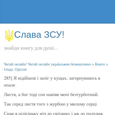
Слава ЗСУ!
знайди книгу для душі...
Читай онлайн! Читай онлайн українською безкоштовно
>
Книги
>
Іліада. Одіссея
285] Я відійшов і заліг у кущах, загорнувшись в
опале
Листя, а бог тоді сон навіяв мені безтурботний.
Так серед листя того з журбою у милому серці
Спав я цілісіньку ніч до світанку і аж до полудня.