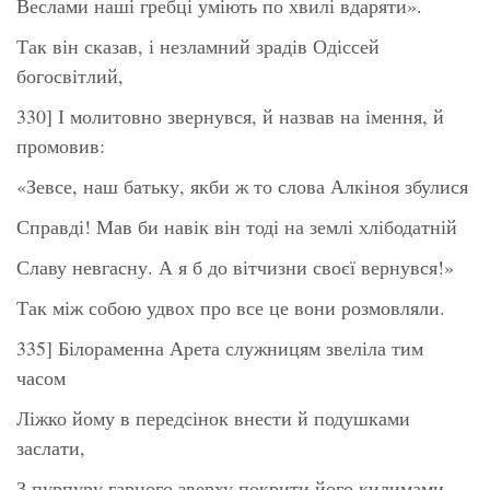
Веслами наші гребці уміють по хвилі вдаряти».
Так він сказав, і незламний зрадів Одіссей
богосвітлий,
330] І молитовно звернувся, й назвав на імення, й
промовив:
«Зевсе, наш батьку, якби ж то слова Алкіноя збулися
Справді! Мав би навік він тоді на землі хлібодатній
Славу невгасну. А я б до вітчизни своєї вернувся!»
Так між собою удвох про все це вони розмовляли.
335] Білораменна Арета служницям звеліла тим
часом
Ліжко йому в передсінок внести й подушками
заслати,
З пурпуру гарного зверху покрити його килимами