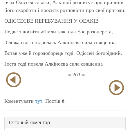
очах Одіссея сльози; Алкіной розпитує про причини
його скорботи і просить розповісти про свої пригоди.
ОДІССЕЄВЕ ПЕРЕБУВАННЯ У ФЕАКІВ
Ледве з досвітньої мли заясніла Еос розоперста,
З ложа свого підвелась Алкіноєва сила священна,
Встав уже й городоборець тоді, Одіссей богорідний.
Гостя тоді повела Алкіноєва сила священна
-= 263 =-
6
Коментувати
тут
. Постів
.
Останній коментар