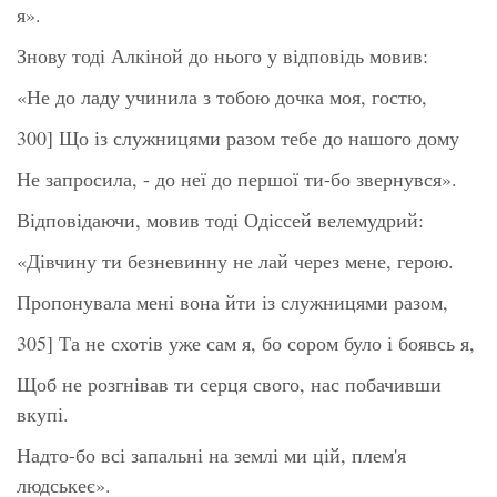
я».
Знову тоді Алкіной до нього у відповідь мовив:
«Не до ладу учинила з тобою дочка моя, гостю,
300] Що із служницями разом тебе до нашого дому
Не запросила, - до неї до першої ти-бо звернувся».
Відповідаючи, мовив тоді Одіссей велемудрий:
«Дівчину ти безневинну не лай через мене, герою.
Пропонувала мені вона йти із служницями разом,
305] Та не схотів уже сам я, бо сором було і боявсь я,
Щоб не розгнівав ти серця свого, нас побачивши
вкупі.
Надто-бо всі запальні на землі ми цій, плем'я
людськеє».