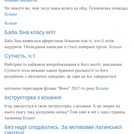
Чи знаєете ви, чим ласує ваша колега на обід. Геловінська оповідка.
Більше
Більше
Баба Зіна класу еліт
Баба Зіна виявилася аферисткою більшою ніж ті, хто її хотів
надурити. Оповідання написане в стилі химерної прози.
Більше
Сутність, ч.1
Найгірше та найважче випробовування в його житті, викликане
Сутності поза межами нашої буденної реальності та його
розуміння..і абсолютно невідомо, як саме це все завершиться
натхнено переглядом фільма "Воно" 2017-го року
Більше
Інструкторка з кохання
Ігор закохується в свою інструкторку з кохання. А чи зверне на
нього увагу така досвідчена жінка? Тим паче в неї є одна страшна
таємниця
Більше
Без надії сподіватись. За мотивами латинської
синтеції.