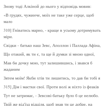
Знову тоді Алкіной до нього у відповідь мовив:
«В грудях, чужинче, моїх не таке уже серце, щоб
мало
310] Гніватись марно, - краще в усьому дотримувать
міри.
Свідки - батько наш Зевс, Аполлон і Паллада Афіна,
Що отакий, як ти є, та ще й думки зі мною одної,
Мав би дочку мою, тут залишившись, і звався б
жаданим
Зятем моїм! Якби хтів ти лишитись, то дав би тобі я
315] Дім і маєтки свої. Проти волі ж ніхто із феаків
Тут не затримає, - Зевсові-батьку було б це нелюбо.
Твій же від'їзд відціля, щоб знав ти це добре, на