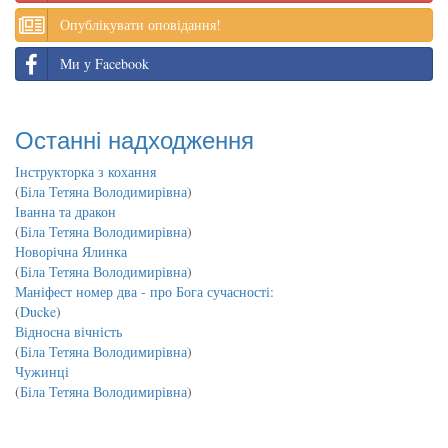
Опублікувати оповідання!
Ми у Facebook
Останні надходження
Інструкторка з кохання
(
Біла Тетяна Володимирівна
)
Іванна та дракон
(
Біла Тетяна Володимирівна
)
Новорічна Ялинка
(
Біла Тетяна Володимирівна
)
Маніфест номер два - про Бога сучасності:
(
Ducke
)
Відносна вічність
(
Біла Тетяна Володимирівна
)
Чужинці
(
Біла Тетяна Володимирівна
)