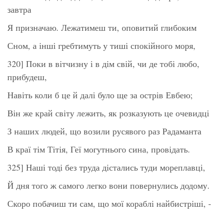
завтра
Я призначаю. Лежатимеш ти, оповитий глибоким
Сном, а інші гребтимуть у тиші спокійного моря,
320] Поки в вітчизну і в дім свій, чи де тобі любо,
прибудеш,
Навіть коли б це й далі було ще за острів Евбею;
Він же край світу лежить, як розказують це очевидці
З наших людей, що возили русявого раз Радаманта
В краї тім Тітія, Геї могутнього сина, провідать.
325] Наші тоді без труда дістались туди мореплавці,
Й дня того ж самого легко вони повернулись додому.
Скоро побачиш ти сам, що мої кораблі найбистріші, -