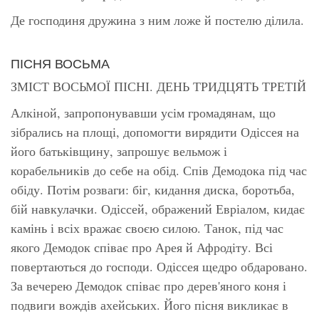
Де господиня дружина з ним ложе й постелю ділила.
ПІСНЯ ВОСЬМА
ЗМІСТ ВОСЬМОЇ ПІСНІ. ДЕНЬ ТРИДЦЯТЬ ТРЕТІЙ
Алкіной, запропонувавши усім громадянам, що
зібрались на площі, допомогти вирядити Одіссея на
його батьківщину, запрошує вельмож і
корабельників до себе на обід. Спів Демодока під час
обіду. Потім розваги: біг, кидання диска, боротьба,
бій навкулачки. Одіссей, ображений Евріалом, кидає
камінь і всіх вражає своєю силою. Танок, під час
якого Демодок співає про Арея й Афродіту. Всі
повертаються до господи. Одіссея щедро обдаровано.
За вечерею Демодок співає про дерев'яного коня і
подвиги вождів ахейських. Його пісня викликає в