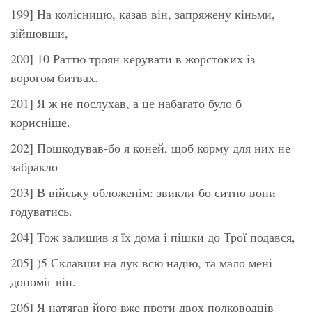
199] На колісницю, казав він, запряжену кіньми,
зійшовши,
200] 10 Раттю троян керувати в жорстоких із
ворогом битвах.
201] Я ж не послухав, а це набагато було б
корисніше.
202] Пошкодував-бо я коней, щоб корму для них не
забракло
203] В війську обложенім: звикли-бо ситно вони
годуватись.
204] Тож залишив я їх дома і пішки до Трої подався,
205] )5 Склавши на лук всю надію, та мало мені
допоміг він.
206] Я натягав його вже проти двох полководців