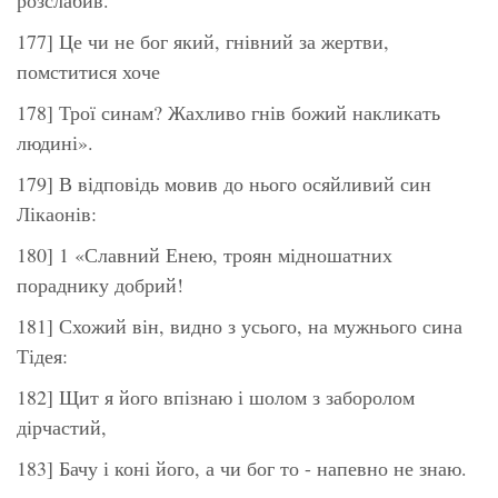
177] Це чи не бог який, гнівний за жертви,
помститися хоче
178] Трої синам? Жахливо гнів божий накликать
людині».
179] В відповідь мовив до нього осяйливий син
Лікаонів:
180] 1 «Славний Енею, троян мідношатних
пораднику добрий!
181] Схожий він, видно з усього, на мужнього сина
Тідея:
182] Щит я його впізнаю і шолом з заборолом
дірчастий,
183] Бачу і коні його, а чи бог то - напевно не знаю.