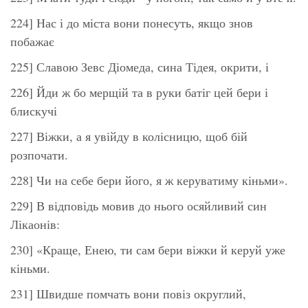
224] Нас і до міста вони понесуть, якщо знов
побажає
225] Славою Зевс Діомеда, сина Тідея, окрити, і
226] Йди ж бо мерщій та в руки батіг цей бери і
блискучі
227] Віжки, а я увійду в колісницю, щоб бій
розпочати.
228] Чи на себе бери його, я ж керуватиму кіньми».
229] В відповідь мовив до нього осяйливий син
Лікаонів:
230] «Краще, Енею, ти сам бери віжки й керуй уже
кіньми.
231] Швидше помчать вони повіз округлий,