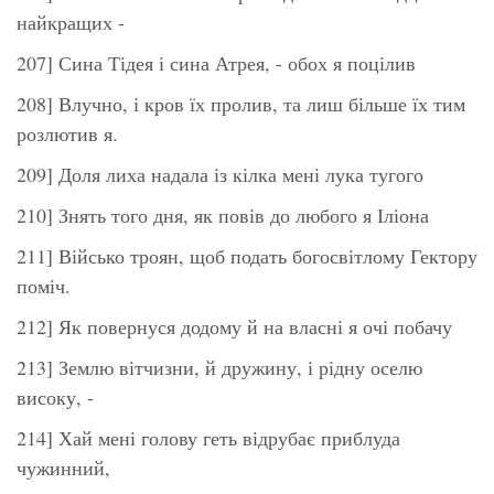
найкращих -
207] Сина Тідея і сина Атрея, - обох я поцілив
208] Влучно, і кров їх пролив, та лиш більше їх тим
розлютив я.
209] Доля лиха надала із кілка мені лука тугого
210] Знять того дня, як повів до любого я Іліона
211] Військо троян, щоб подать богосвітлому Гектору
поміч.
212] Як повернуся додому й на власні я очі побачу
213] Землю вітчизни, й дружину, і рідну оселю
високу, -
214] Хай мені голову геть відрубає приблуда
чужинний,