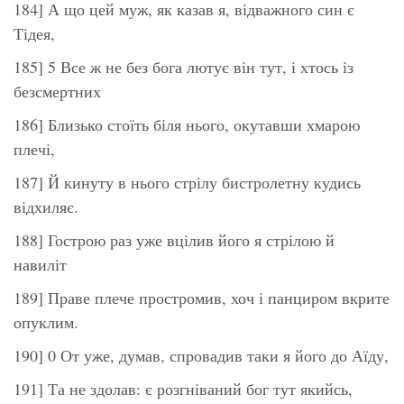
184] А що цей муж, як казав я, відважного син є
Тідея,
185] 5 Все ж не без бога лютує він тут, і хтось із
безсмертних
186] Близько стоїть біля нього, окутавши хмарою
плечі,
187] Й кинуту в нього стрілу бистролетну кудись
відхиляє.
188] Гострою раз уже вцілив його я стрілою й
навиліт
189] Праве плече простромив, хоч і панциром вкрите
опуклим.
190] 0 От уже, думав, спровадив таки я його до Аїду,
191] Та не здолав: є розгніваний бог тут якийсь,