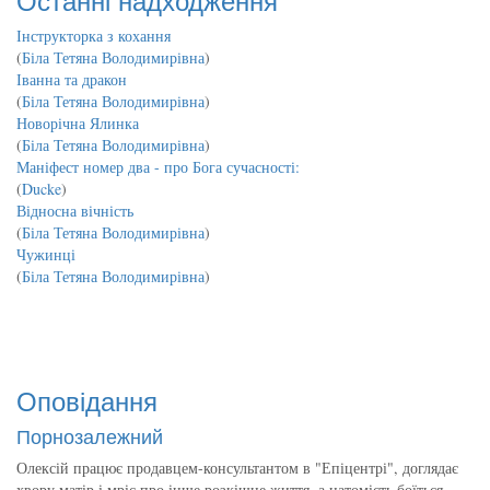
Інструкторка з кохання
(
Біла Тетяна Володимирівна
)
Іванна та дракон
(
Біла Тетяна Володимирівна
)
Новорічна Ялинка
(
Біла Тетяна Володимирівна
)
Маніфест номер два - про Бога сучасності:
(
Ducke
)
Відносна вічність
(
Біла Тетяна Володимирівна
)
Чужинці
(
Біла Тетяна Володимирівна
)
Оповідання
Порнозалежний
Олексій працює продавцем-консультантом в "Епіцентрі", доглядає
хвору матір і мріє про інше розкішне життя, а натомість боїться