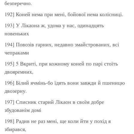
безперечно.
192] Коней нема при мені, бойової нема колісниці.
193] У Лікаона ж, удома у нас, одинадцять
новеньких
194] Повозів гарних, недавно змайстрованих, всі
чепраками
195] 5 Вкриті, при кожному коней по парі стоїть
двояремних,
196] Білий ячмінь-бо їдять вони завжди й пшеницю
двозерну.
197] Списник старий Лікаон в своїм добре
збудованім домі
198] Радив не раз мені, ще коли йти у похід я
збирався,