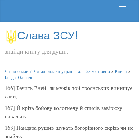
Слава ЗСУ!
знайди книгу для душі...
Читай онлайн! Читай онлайн українською безкоштовно
>
Книги
>
Іліада. Одіссея
166] Бачить Еней, як мужів той троянських винищує
лави,
167] Й крізь бойову колотнечу й списів завірюху
навальну
168] Пандара рушив шукать богорівного скрізь чи не
знайде.