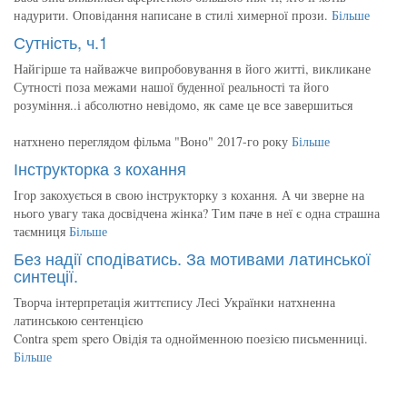
надурити. Оповідання написане в стилі химерної прози.
Більше
Сутність, ч.1
Найгірше та найважче випробовування в його житті, викликане
Сутності поза межами нашої буденної реальності та його
розуміння..і абсолютно невідомо, як саме це все завершиться
натхнено переглядом фільма "Воно" 2017-го року
Більше
Інструкторка з кохання
Ігор закохується в свою інструкторку з кохання. А чи зверне на
нього увагу така досвідчена жінка? Тим паче в неї є одна страшна
таємниця
Більше
Без надії сподіватись. За мотивами латинської
синтеції.
Творча інтерпретація життєпису Лесі Українки натхненна
латинською сентенцією
Contra spem spero Овідія та однойменною поезією письменниці.
Більше