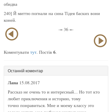
обидва
240] Й миттю погнали на сина Тідея баских вони
коней.
-= 36 =-
6
Коментувати
тут
. Постів
.
Останній коментар
Лана
15.08.2017
Рассказ не очень то и интересный... Но тот кто
любит приключения и историю, тому
точно понравиться. Мне и моему классу это
задала читать моя любимая учительница