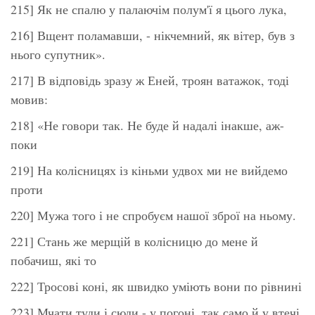
215] Як не спалю у палаючім полум'ї я цього лука,
216] Вщент поламавши, - нікчемний, як вітер, був з
нього супутник».
217] В відповідь зразу ж Еней, троян ватажок, тоді
мовив:
218] «Не говори так. Не буде й надалі інакше, аж-
поки
219] На колісницях із кіньми удвох ми не вийдемо
проти
220] Мужа того і не спробуєм нашої зброї на ньому.
221] Стань же мерщій в колісницю до мене й
побачиш, які то
222] Тросові коні, як швидко уміють вони по рівнині
223] Мчати туди і сюди - у погоні, так само й у втечі.