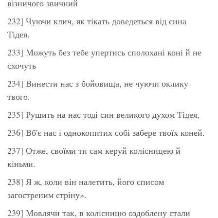
візничого звичний
232] Чуючи клич, як тікать доведеться від сина
Тідея.
233] Можуть без тебе упертись сполохані коні й не
схочуть
234] Винести нас з бойовища, не чуючи оклику
твого.
235] Рушить на нас тоді син великого духом Тідея,
236] Вб'є нас і однокопитих собі забере твоїх коней.
237] Отже, своїми ти сам керуй колісницею й
кіньми.
238] Я ж, коли він налетить, його списом
загостреним стріну».
239] Мовлячи так, в колісницю оздоблену стали