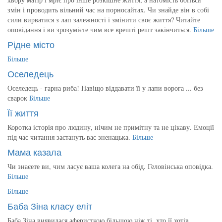
змін і проводить вільний час на порносайтах. Чи знайде він в собі
сили вирватися з лап залежності і змінити своє життя? Читайте
оповідання і ви зрозумієте чим все врешті решт закінчиться.
Більше
Рідне місто
Більше
Оселедець
Оселедець - гарна риба! Навіщо віддавати її у лапи ворога ... без
сварок
Більше
Її життя
Коротка історія про людину, нічим не примітну та не цікаву. Емоції
під час читання застануть вас зненацька.
Більше
Мама казала
Чи знаєете ви, чим ласує ваша колега на обід. Геловінська оповідка.
Більше
Більше
Баба Зіна класу еліт
Баба Зіна виявилася аферисткою більшою ніж ті, хто її хотів