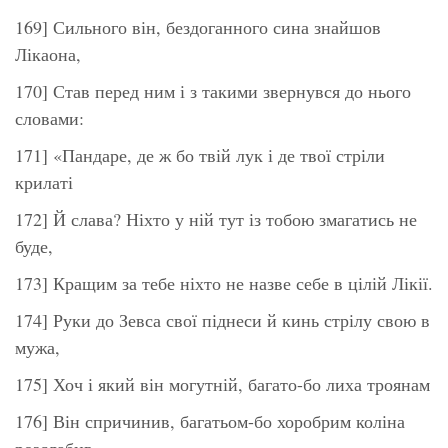
169] Сильного він, бездоганного сина знайшов
Лікаона,
170] Став перед ним і з такими звернувся до нього
словами:
171] «Пандаре, де ж бо твій лук і де твої стріли
крилаті
172] Й слава? Ніхто у ній тут із тобою змагатись не
буде,
173] Кращим за тебе ніхто не назве себе в цілій Лікії.
174] Руки до Зевса свої піднеси й кинь стрілу свою в
мужа,
175] Хоч і який він могутній, багато-бо лиха троянам
176] Він спричинив, багатьом-бо хоробрим коліна
розслабив.