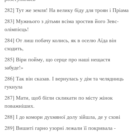
282] Тут же земля! На велику біду для троян і Пріама
283] Мужнього з дітьми всіма зростив його Зевс-
олімпієць!
284] От лиш побачу колись, як в оселю Аїда він
сходить,
285] Віри пойму, що серце про наші нещастя
забуде!»
286] Так він сказав. І вернулась у дім та челядниць
гукнула
287] Мати, щоб бігли скликати по місту жінок
поважніших.
288] І до комори духмяної долу зійшла, де у схові
289] Вишиті гарно узорні лежали її покривала -