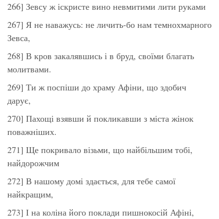
266] Зевсу ж іскристе вино невмитими лити руками
267] Я не наважусь: не личить-бо нам темнохмарного
Зевса,
268] В кров закалявшись і в бруд, своїми благать
молитвами.
269] Ти ж поспіши до храму Афіни, що здобич
дарує,
270] Пахощі взявши й покликавши з міста жінок
поважніших.
271] Ще покривало візьми, що найбільшим тобі,
найдорожчим
272] В нашому домі здається, для тебе самої
найкращим,
273] І на коліна його поклади пишнокосій Афіні,