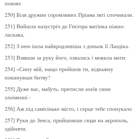
покоях
250] Біля дружин соромливих Пріама зяті спочивали.
251] Вийшла назустріч до Гектора матінка ніжно-
ласкава,
252] З нею ішла найвродливіша з доньок її Лаодіка.
253] Взявши за руку його, озвалась і мовила мати:
254] «Сину мій, нащо прийшов ти, відважну
покинувши битву?
255] Дуже вас, мабуть, притисли ахеїв сини
злоіменні -
256] Аж під самісіньке місто, і серце тебе спонукало
257] Руки до Зевса, прийшовши сюди на акрополь,
здійняти.