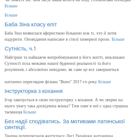
Більше
Більше
Баба Зіна класу еліт
Баба Зіна виявилася аферисткою більшою ніж ті, хто її хотів
надурити. Оповідання написане в стилі химерної прози.
Більше
Сутність, ч.1
Найгірше та найважче випробовування в його житті, викликане
Сутності поза межами нашої буденної реальності та його
розуміння..і абсолютно невідомо, як саме це все завершиться
натхнено переглядом фільма "Воно" 2017-го року
Більше
Інструкторка з кохання
Ігор закохується в свою інструкторку з кохання. А чи зверне на
нього увагу така досвідчена жінка? Тим паче в неї є одна страшна
таємниця
Більше
Без надії сподіватись. За мотивами латинської
синтеції.
Творча інтерпретація життєпису Лесі Українки натхненна