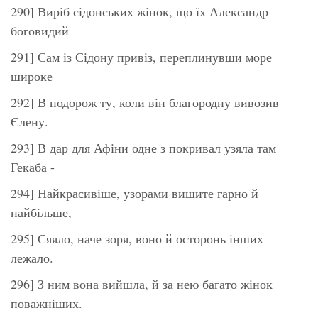
290] Виріб сідонських жінок, що їх Александр
боговидий
291] Сам із Сідону привіз, переплинувши море
широке
292] В подорож ту, коли він благородну вивозив
Єлену.
293] В дар для Афіни одне з покривал узяла там
Гекаба -
294] Найкрасивіше, узорами вишите гарно й
найбільше,
295] Сяяло, наче зоря, воно й осторонь інших
лежало.
296] З ним вона вийшла, й за нею багато жінок
поважніших.