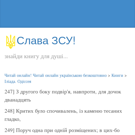
Слава ЗСУ!
знайди книгу для душі...
Читай онлайн! Читай онлайн українською безкоштовно
>
Книги
>
Іліада. Одіссея
247] З другого боку подвір'я, навпроти, для дочок
дванадцять
248] Критих було спочивалень, із каменю тесаних
гладко,
249] Поруч одна при одній розміщених; в цих-бо