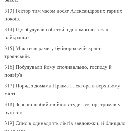
313] Гектор тим часом досяг Александрових гарних
покоїв,
314] Що збудував собі той з допомогою теслів
найкращих
315] Між теслярами у буйнородючій країні
троянській.
316] Побудували йому спочивальню, господу й
подвір'я
317] Поряд з домами Пріама і Гектора в верхньому
місті.
318] Зевсові любий ввійшов туди Гектор, тримав у
руці він
319] Спис в одинадцять ліктів завдовжки, й блищало
на ньому