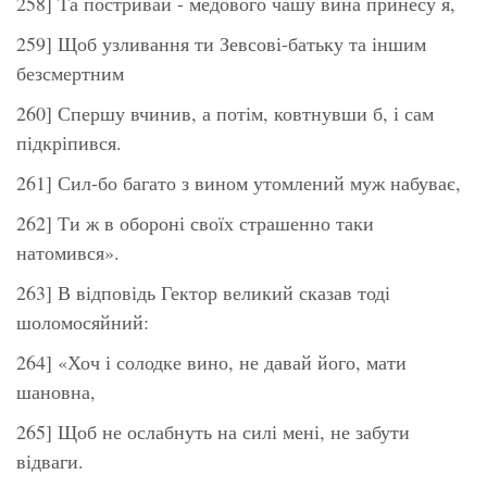
258] Та постривай - медового чашу вина принесу я,
259] Щоб узливання ти Зевсові-батьку та іншим
безсмертним
260] Спершу вчинив, а потім, ковтнувши б, і сам
підкріпився.
261] Сил-бо багато з вином утомлений муж набуває,
262] Ти ж в обороні своїх страшенно таки
натомився».
263] В відповідь Гектор великий сказав тоді
шоломосяйний:
264] «Хоч і солодке вино, не давай його, мати
шановна,
265] Щоб не ослабнуть на силі мені, не забути
відваги.