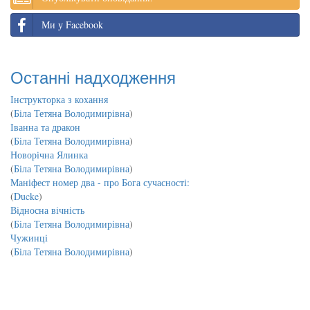
Ми у Facebook
Останні надходження
Інструкторка з кохання
(
Біла Тетяна Володимирівна
)
Іванна та дракон
(
Біла Тетяна Володимирівна
)
Новорічна Ялинка
(
Біла Тетяна Володимирівна
)
Маніфест номер два - про Бога сучасності:
(
Ducke
)
Відносна вічність
(
Біла Тетяна Володимирівна
)
Чужинці
(
Біла Тетяна Володимирівна
)