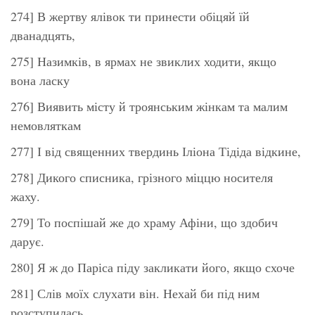
274] В жертву ялівок ти принести обіцяй їй
дванадцять,
275] Назимків, в ярмах не звиклих ходити, якщо
вона ласку
276] Виявить місту й троянським жінкам та малим
немовляткам
277] І від священних твердинь Іліона Тідіда відкине,
278] Дикого списника, грізного міццю носителя
жаху.
279] То поспішай же до храму Афіни, що здобич
дарує.
280] Я ж до Паріса піду закликати його, якщо схоче
281] Слів моїх слухати він. Нехай би під ним
розступилась