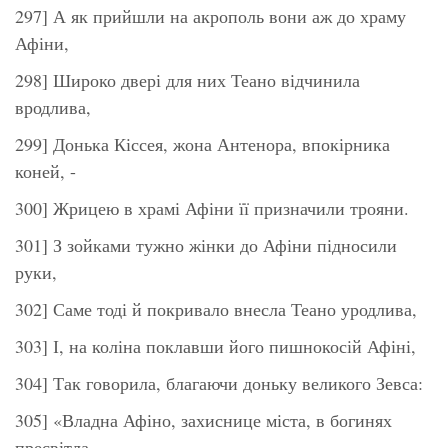
297] А як прийшли на акрополь вони аж до храму
Афіни,
298] Широко двері для них Теано відчинила
вродлива,
299] Донька Кіссея, жона Антенора, впокірника
коней, -
300] Жрицею в храмі Афіни її призначили трояни.
301] З зойками тужно жінки до Афіни підносили
руки,
302] Саме тоді й покривало внесла Теано уродлива,
303] І, на коліна поклавши його пишнокосій Афіні,
304] Так говорила, благаючи доньку великого Зевса:
305] «Владна Афіно, захиснице міста, в богинях
пресвітла,