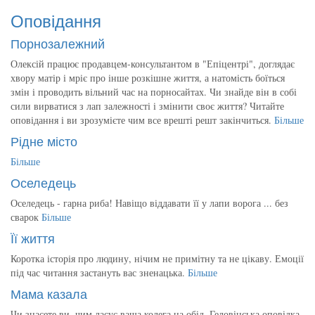
Оповідання
Порнозалежний
Олексій працює продавцем-консультантом в "Епіцентрі", доглядає
хвору матір і мріє про інше розкішне життя, а натомість боїться
змін і проводить вільний час на порносайтах. Чи знайде він в собі
сили вирватися з лап залежності і змінити своє життя? Читайте
оповідання і ви зрозумієте чим все врешті решт закінчиться.
Більше
Рідне місто
Більше
Оселедець
Оселедець - гарна риба! Навіщо віддавати її у лапи ворога ... без
сварок
Більше
Її життя
Коротка історія про людину, нічим не примітну та не цікаву. Емоції
під час читання застануть вас зненацька.
Більше
Мама казала
Чи знаєете ви, чим ласує ваша колега на обід. Геловінська оповідка.