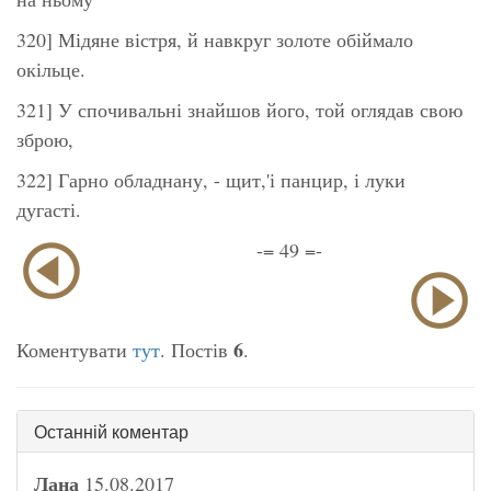
320] Мідяне вістря, й навкруг золоте обіймало
окільце.
321] У спочивальні знайшов його, той оглядав свою
зброю,
322] Гарно обладнану, - щит,'і панцир, і луки
дугасті.
-= 49 =-
6
Коментувати
тут
. Постів
.
Останній коментар
Лана
15.08.2017