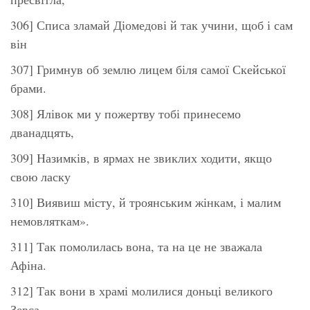
306] Списа зламай Діомедові й так учини, щоб і сам
він
307] Гримнув об землю лицем біля самої Скейської
брами.
308] Ялівок ми у пожертву тобі принесемо
дванадцять,
309] Назимків, в ярмах не звиклих ходити, якщо
свою ласку
310] Виявиш місту, й троянським жінкам, і малим
немовляткам».
311] Так помолилась вона, та на це не зважала
Афіна.
312] Так вони в храмі молилися доньці великого
Зевса.