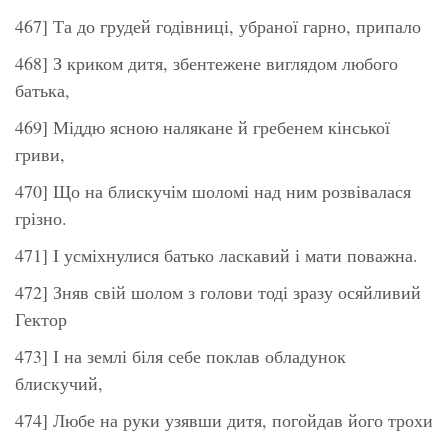
467] Та до грудей годівниці, убраної гарно, припало
468] З криком дитя, збентежене виглядом любого
батька,
469] Міддю ясною налякане й гребенем кінської
гриви,
470] Що на блискучім шоломі над ним розвівалася
грізно.
471] І усміхнулися батько ласкавий і мати поважна.
472] Зняв свій шолом з голови тоді зразу осяйливий
Гектор
473] І на землі біля себе поклав обладунок
блискучий,
474] Любе на руки узявши дитя, погойдав його трохи