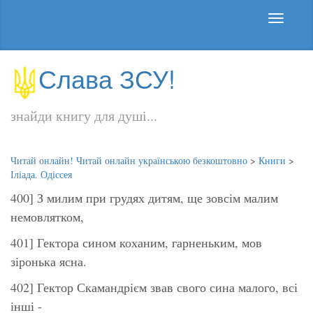
Слава ЗСУ!
знайди книгу для душі...
Читай онлайн! Читай онлайн українською безкоштовно
>
Книги
>
Іліада. Одіссея
400] З милим при грудях дитям, ще зовсім малим
немовлятком,
401] Гектора сином коханим, гарненьким, мов
зіронька ясна.
402] Гектор Скамандрієм звав свого сина малого, всі
інші -