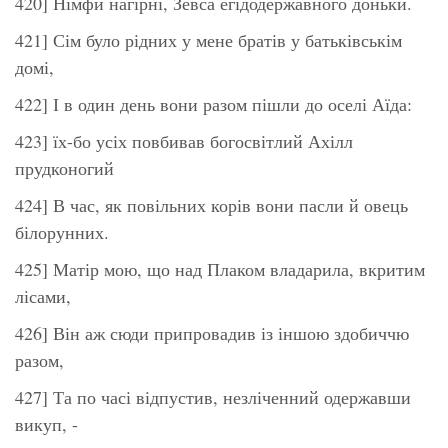
420] Німфи нагірні, Зевса егідодержавного доньки.
421] Сім було рідних у мене братів у батьківськім
домі,
422] І в один день вони разом пішли до оселі Аїда:
423] їх-бо усіх повбивав богосвітлий Ахілл
прудконогий
424] В час, як повільних корів вони пасли й овець
білорунних.
425] Матір мою, що над Плаком владарила, вкритим
лісами,
426] Він аж сюди припровадив із іншою здобиччю
разом,
427] Та по часі відпустив, незліченний одержавши
викуп, -