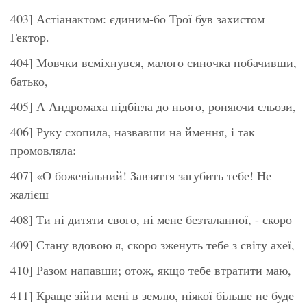
403] Астіанактом: єдиним-бо Трої був захистом
Гектор.
404] Мовчки всміхнувся, малого синочка побачивши,
батько,
405] А Андромаха підбігла до нього, роняючи сльози,
406] Руку схопила, назвавши на ймення, і так
промовляла:
407] «О божевільний! Завзяття загубить тебе! Не
жалієш
408] Ти ні дитяти свого, ні мене безталанної, - скоро
409] Стану вдовою я, скоро зженуть тебе з світу ахеї,
410] Разом напавши; отож, якщо тебе втратити маю,
411] Краще зійти мені в землю, ніякої більше не буде