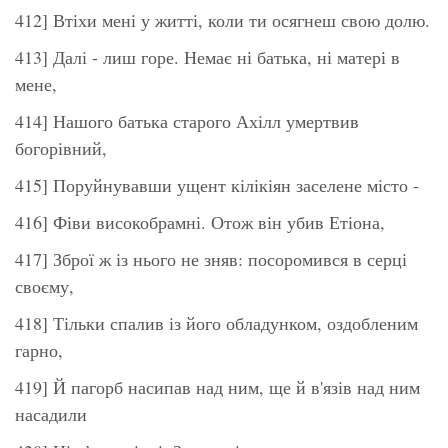
412] Втіхи мені у житті, коли ти осягнеш свою долю.
413] Далі - лиш горе. Немає ні батька, ні матері в
мене,
414] Нашого батька старого Ахілл умертвив
богорівний,
415] Поруйнувавши ущент кілікіян заселене місто -
416] Фіви високобрамні. Отож він убив Етіона,
417] Зброї ж із нього не зняв: посоромився в серці
своєму,
418] Тільки спалив із його обладунком, оздобленим
гарно,
419] Й пагорб насипав над ним, ще й в'язів над ним
насадили