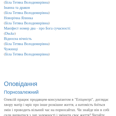
(
Біла Тетяна Володимирівна
)
Іванна та дракон
(
Біла Тетяна Володимирівна
)
Новорічна Ялинка
(
Біла Тетяна Володимирівна
)
Маніфест номер два - про Бога сучасності:
(
Ducke
)
Відносна вічність
(
Біла Тетяна Володимирівна
)
Чужинці
(
Біла Тетяна Володимирівна
)
Оповідання
Порнозалежний
Олексій працює продавцем-консультантом в "Епіцентрі", доглядає
хвору матір і мріє про інше розкішне життя, а натомість боїться
змін і проводить вільний час на порносайтах. Чи знайде він в собі
сили вирватися з лап залежності і змінити своє життя? Читайте