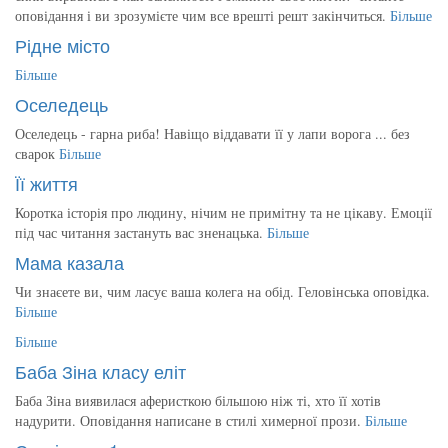
оповідання і ви зрозумієте чим все врешті решт закінчиться.
Більше
Рідне місто
Більше
Оселедець
Оселедець - гарна риба! Навіщо віддавати її у лапи ворога ... без
сварок
Більше
Її життя
Коротка історія про людину, нічим не примітну та не цікаву. Емоції
під час читання застануть вас зненацька.
Більше
Мама казала
Чи знаєете ви, чим ласує ваша колега на обід. Геловінська оповідка.
Більше
Більше
Баба Зіна класу еліт
Баба Зіна виявилася аферисткою більшою ніж ті, хто її хотів
надурити. Оповідання написане в стилі химерної прози.
Більше