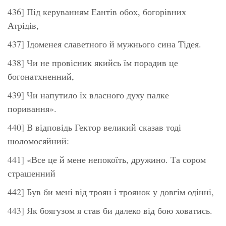
436] Під керуванням Еантів обох, богорівних
Атрідів,
437] Ідоменея славетного й мужнього сина Тідея.
438] Чи не провісник якийсь їм порадив це
богонатхненний,
439] Чи напутило їх власного духу палке
поривання».
440] В відповідь Гектор великий сказав тоді
шоломосяйний:
441] «Все це й мене непокоїть, дружино. Та сором
страшенний
442] Був би мені від троян і троянок у довгім одінні,
443] Як боягузом я став би далеко від бою ховатись.