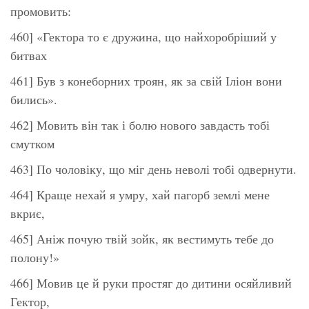
промовить:
460] «Гектора то є дружина, що найхоробріший у
битвах
461] Був з конеборних троян, як за свій Іліон вони
бились».
462] Мовить він так і болю нового завдасть тобі
смутком
463] По чоловіку, що міг день неволі тобі одвернути.
464] Краще нехай я умру, хай пагорб землі мене
вкриє,
465] Аніж почую твій зойк, як вестимуть тебе до
полону!»
466] Мовив це й руки простяг до дитини осяйливий
Гектор,