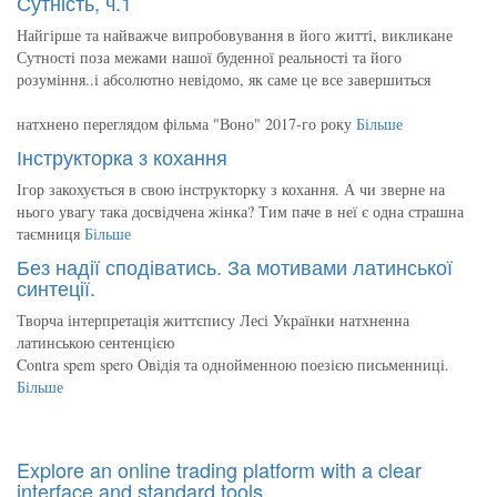
Сутність, ч.1
Найгірше та найважче випробовування в його житті, викликане
Сутності поза межами нашої буденної реальності та його
розуміння..і абсолютно невідомо, як саме це все завершиться
натхнено переглядом фільма "Воно" 2017-го року
Більше
Інструкторка з кохання
Ігор закохується в свою інструкторку з кохання. А чи зверне на
нього увагу така досвідчена жінка? Тим паче в неї є одна страшна
таємниця
Більше
Без надії сподіватись. За мотивами латинської
синтеції.
Творча інтерпретація життєпису Лесі Українки натхненна
латинською сентенцією
Contra spem spero Овідія та однойменною поезією письменниці.
Більше
Explore an online trading platform with a clear
interface and standard tools.