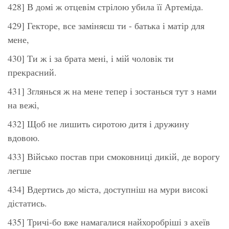
428] В домі ж отцевім стрілою убила її Артеміда.
429] Гекторе, все заміняєш ти - батька і матір для
мене,
430] Ти ж і за брата мені, і мій чоловік ти
прекрасний.
431] Зглянься ж на мене тепер і зостанься тут з нами
на вежі,
432] Щоб не лишить сиротою дитя і дружину
вдовою.
433] Військо постав при смоковниці дикій, де ворогу
легше
434] Вдертись до міста, доступніш на мури високі
дістатись.
435] Тричі-бо вже намагалися найхоробріші з ахеїв