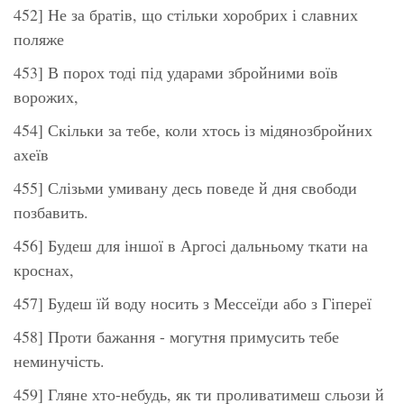
452] Не за братів, що стільки хоробрих і славних
поляже
453] В порох тоді під ударами збройними воїв
ворожих,
454] Скільки за тебе, коли хтось із мідянозбройних
ахеїв
455] Слізьми умивану десь поведе й дня свободи
позбавить.
456] Будеш для іншої в Аргосі дальньому ткати на
кроснах,
457] Будеш їй воду носить з Мессеїди або з Гіпереї
458] Проти бажання - могутня примусить тебе
неминучість.
459] Гляне хто-небудь, як ти проливатимеш сльози й