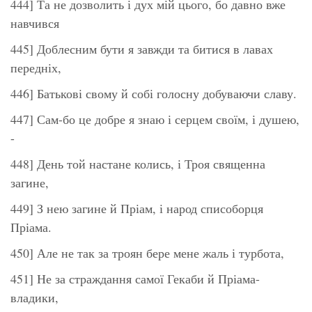
444] Та не дозволить і дух мій цього, бо давно вже
навчився
445] Доблесним бути я завжди та битися в лавах
передніх,
446] Батькові свому й собі голосну добуваючи славу.
447] Сам-бо це добре я знаю і серцем своїм, і душею,
-
448] День той настане колись, і Троя священна
загине,
449] З нею загине й Пріам, і народ списоборця
Пріама.
450] Але не так за троян бере мене жаль і турбота,
451] Не за страждання самої Гекаби й Пріама-
владики,