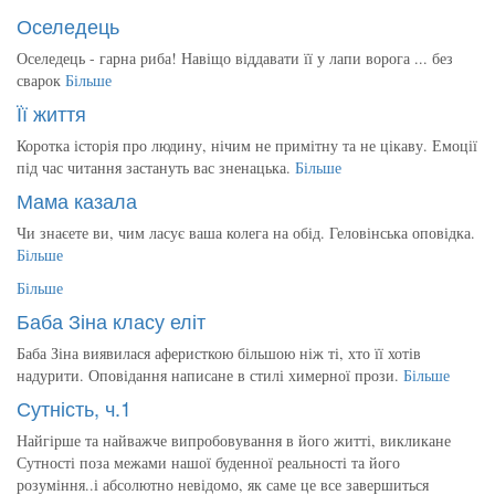
Оселедець
Оселедець - гарна риба! Навіщо віддавати її у лапи ворога ... без
сварок
Більше
Її життя
Коротка історія про людину, нічим не примітну та не цікаву. Емоції
під час читання застануть вас зненацька.
Більше
Мама казала
Чи знаєете ви, чим ласує ваша колега на обід. Геловінська оповідка.
Більше
Більше
Баба Зіна класу еліт
Баба Зіна виявилася аферисткою більшою ніж ті, хто її хотів
надурити. Оповідання написане в стилі химерної прози.
Більше
Сутність, ч.1
Найгірше та найважче випробовування в його житті, викликане
Сутності поза межами нашої буденної реальності та його
розуміння..і абсолютно невідомо, як саме це все завершиться