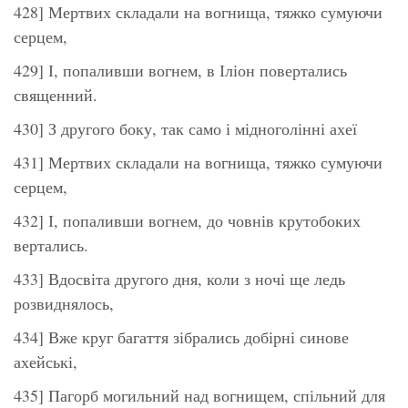
428] Мертвих складали на вогнища, тяжко сумуючи
серцем,
429] І, попаливши вогнем, в Іліон повертались
священний.
430] З другого боку, так само і мідноголінні ахеї
431] Мертвих складали на вогнища, тяжко сумуючи
серцем,
432] І, попаливши вогнем, до човнів крутобоких
вертались.
433] Вдосвіта другого дня, коли з ночі ще ледь
розвиднялось,
434] Вже круг багаття зібрались добірні синове
ахейські,
435] Пагорб могильний над вогнищем, спільний для