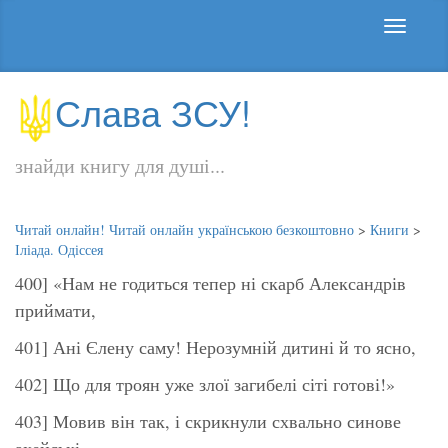
Слава ЗСУ!
знайди книгу для душі...
Читай онлайн! Читай онлайн українською безкоштовно
>
Книги
>
Іліада. Одіссея
400] «Нам не годиться тепер ні скарб Александрів
приймати,
401] Ані Єлену саму! Нерозумній дитині й то ясно,
402] Що для троян уже злої загибелі сіті готові!»
403] Мовив він так, і скрикнули схвально синове
ахейські,