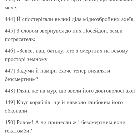
мече,
444] Й спостерігали великі діла міднозбройних ахеїв.
445] З словом звернувся до них Посейдон, землі
потрясатель:
446] «Зевсе, наш батьку, хто з смертних на всьому
просторі земному
447] Задуми й наміри схоче тепер виявляти
безсмертним?
448] Глянь же на мур, що звели його довговолосі ахеї
449] Круг кораблів, ще й навколо глибоким його
обкопали
450] Ровом! А чи принесли ж і безсмертним вони
гекатомби?