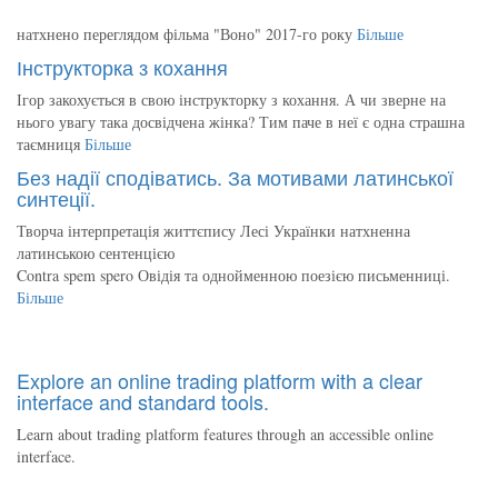
натхнено переглядом фільма "Воно" 2017-го року
Більше
Інструкторка з кохання
Ігор закохується в свою інструкторку з кохання. А чи зверне на
нього увагу така досвідчена жінка? Тим паче в неї є одна страшна
таємниця
Більше
Без надії сподіватись. За мотивами латинської
синтеції.
Творча інтерпретація життєпису Лесі Українки натхненна
латинською сентенцією
Contra spem spero Овідія та однойменною поезією письменниці.
Більше
Explore an online trading platform with a clear
interface and standard tools.
Learn about trading platform features through an accessible online
interface.