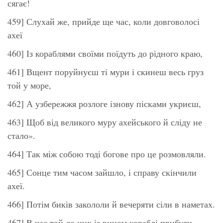
сягає!
459] Слухай же, прийде ще час, коли довговолосі
ахеї
460] Із кораблями своїми поїдуть до рідного краю,
461] Вщент поруйнуєш ті мури і скинеш весь груз
той у море,
462] А узбережжя розлоге ізнову пісками укриєш,
463] Щоб від великого муру ахейського й сліду не
стало».
464] Так між собою тоді богове про це розмовляли.
465] Сонце тим часом зайшло, і справу скінчили
ахеї.
466] Потім биків закололи й вечеряти сіли в наметах.
467] В час той до них із вином кораблі прибули