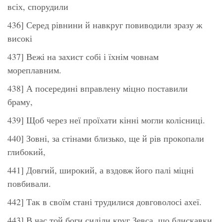
всіх, спорудили
436] Серед рівнини й навкруг повиводили зразу ж
високі
437] Вежі на захист собі і їхнім човнам
мореплавним.
438] А посередині вправлену міцно поставили
браму,
439] Щоб через неї проїхати кінні могли колісниці.
440] Зовні, за стінами близько, ще й рів прокопали
глибокий,
441] Довгий, широкий, а вздовж його палі міцні
повбивали.
442] Так в своїм стані трудилися довговолосі ахеї.
443] В час той боги сиділи круг Зевса, що блискавки