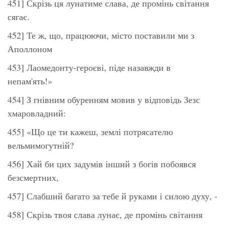
451] Скрізь ця лунатиме слава, де промінь світання
сягає.
452] Те ж, що, працюючи, місто поставили ми з
Аполлоном
453] Лаомедонту-героєві, піде назавжди в
непам'ять!»
454] З гнівним обуренням мовив у відповідь Зезс
хмаровладний:
455] «Що це ти кажеш, землі потрясателю
вельмимогутній?
456] Хай би цих задумів інший з богів побоявся
безсмертних,
457] Слабший багато за тебе й руками і силою духу, -
458] Скрізь твоя слава лунає, де промінь світання