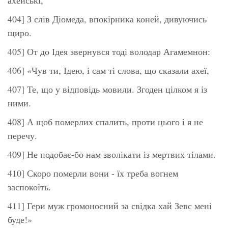
404] З слів Діомеда, впокірника коней, дивуючись
щиро.
405] От до Ідея звернувся тоді володар Агамемнон:
406] «Чув ти, Ідею, і сам ті слова, що сказали ахеї,
407] Те, що у відповідь мовили. Згоден цілком я із
ними.
408] А щоб померлих спалить, проти цього і я не
перечу.
409] Не подобає-бо нам зволікати із мертвих тілами.
410] Скоро померли вони - їх треба вогнем
заспокоїть.
411] Гери муж громоносний за свідка хай Зевс мені
буде!»