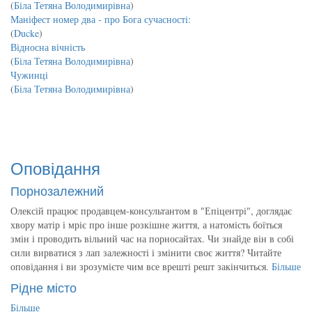
(
Біла Тетяна Володимирівна
)
Маніфест номер два - про Бога сучасності:
(
Ducke
)
Відносна вічність
(
Біла Тетяна Володимирівна
)
Чужинці
(
Біла Тетяна Володимирівна
)
Оповідання
Порнозалежний
Олексій працює продавцем-консультантом в "Епіцентрі", доглядає
хвору матір і мріє про інше розкішне життя, а натомість боїться
змін і проводить вільний час на порносайтах. Чи знайде він в собі
сили вирватися з лап залежності і змінити своє життя? Читайте
оповідання і ви зрозумієте чим все врешті решт закінчиться.
Більше
Рідне місто
Більше