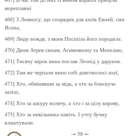
мореплавні
468] З Лемносу, що спорядив для ахеїв Евней, син
Ясона,
469] Люду вождя, з яким Ппсіпіла його породила.
470] Двом Атрея синам, Агамемнону та Менелаю,
471] Тисячу мірок вина послав Леонід у дарунок.
472] Там же черпали вино собі довговолосі ахеї,
473] Хто, обмінявши за мідь, а хто за блискуче
залізо,
474] Хто за шкуру волячу, а хто і за цілу корову,
475] Хто за невільника навіть. І учту бучну
влаштували.
-= 58 =-