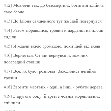
412] Мовлячи так, до безсмертних богів він здійняв
своє берло.
413] До Іліона священного тут же Ідей повернувся.
414] Разом зібравшись, трояни й дарданці на площі
сиділи
415] Й ждали всією громадою, поки Ідей від ахеїв
416] Вернеться. От він вернувся й, між них
посередині ставши,
417] Все, як було, розповів. Заходились негайно
трояни
418] Звозити мертвих - одні, а інші - рубати дерева.
419] З другого боку, й аргеї з човнів мореплавних
спішили