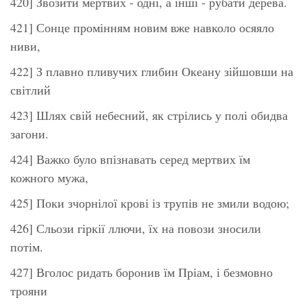
420] Звозити мертвих - одні, а інші - рубати дерева.
421] Сонце промінням новим вже навколо осяяло
ниви,
422] З плавно пливучих глибин Океану зійшовши на
світлий
423] Шлях свій небесний, як стрілись у полі обидва
загони.
424] Важко було впізнавать серед мертвих їм
кожного мужа,
425] Поки зчорнілої крові із трупів не змили водою;
426] Сльози гіркії ллючи, їх на повози зносили
потім.
427] Вголос ридать боронив їм Пріам, і безмовно
трояни